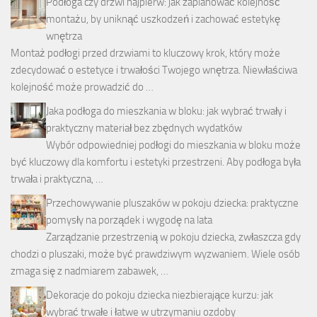
Podłoga czy drzwi najpierw: jak zaplanować kolejność
montażu, by uniknąć uszkodzeń i zachować estetykę
wnętrza
Montaż podłogi przed drzwiami to kluczowy krok, który może
zdecydować o estetyce i trwałości Twojego wnętrza. Niewłaściwa
kolejność może prowadzić do …
Jaka podłoga do mieszkania w bloku: jak wybrać trwały i
praktyczny materiał bez zbędnych wydatków
Wybór odpowiedniej podłogi do mieszkania w bloku może
być kluczowy dla komfortu i estetyki przestrzeni. Aby podłoga była
trwała i praktyczna, …
Przechowywanie pluszaków w pokoju dziecka: praktyczne
pomysły na porządek i wygodę na lata
Zarządzanie przestrzenią w pokoju dziecka, zwłaszcza gdy
chodzi o pluszaki, może być prawdziwym wyzwaniem. Wiele osób
zmaga się z nadmiarem zabawek, …
Dekoracje do pokoju dziecka niezbierające kurzu: jak
wybrać trwałe i łatwe w utrzymaniu ozdoby