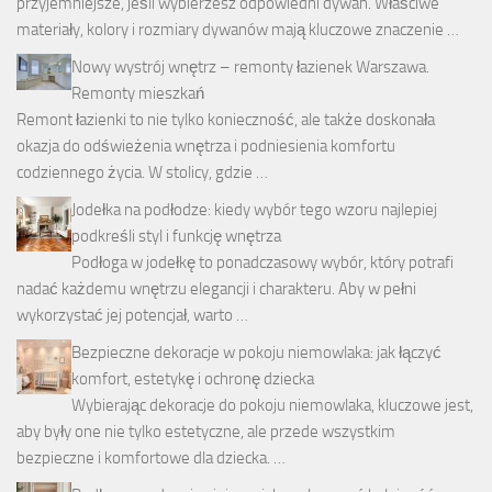
przyjemniejsze, jeśli wybierzesz odpowiedni dywan. Właściwe
materiały, kolory i rozmiary dywanów mają kluczowe znaczenie …
Nowy wystrój wnętrz – remonty łazienek Warszawa.
Remonty mieszkań
Remont łazienki to nie tylko konieczność, ale także doskonała
okazja do odświeżenia wnętrza i podniesienia komfortu
codziennego życia. W stolicy, gdzie …
Jodełka na podłodze: kiedy wybór tego wzoru najlepiej
podkreśli styl i funkcję wnętrza
Podłoga w jodełkę to ponadczasowy wybór, który potrafi
nadać każdemu wnętrzu elegancji i charakteru. Aby w pełni
wykorzystać jej potencjał, warto …
Bezpieczne dekoracje w pokoju niemowlaka: jak łączyć
komfort, estetykę i ochronę dziecka
Wybierając dekoracje do pokoju niemowlaka, kluczowe jest,
aby były one nie tylko estetyczne, ale przede wszystkim
bezpieczne i komfortowe dla dziecka. …