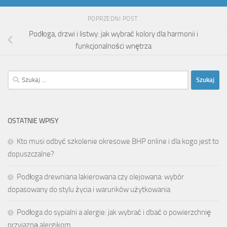
POPRZEDNI POST
Podłoga, drzwi i listwy: jak wybrać kolory dla harmonii i
funkcjonalności wnętrza
Szukaj:
OSTATNIE WPISY
Kto musi odbyć szkolenie okresowe BHP online i dla kogo jest to
dopuszczalne?
Podłoga drewniana lakierowana czy olejowana: wybór
dopasowany do stylu życia i warunków użytkowania
Podłoga do sypialni a alergie: jak wybrać i dbać o powierzchnię
przyjazną alergikom