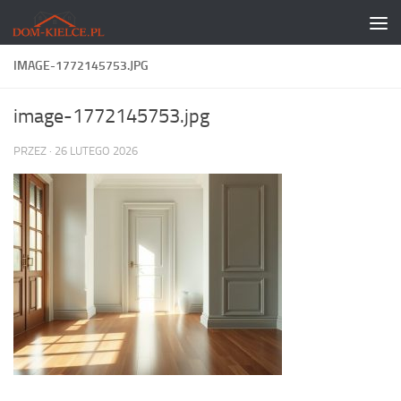
Skip to content
IMAGE-1772145753.JPG
image-1772145753.jpg
PRZEZ
·
26 LUTEGO 2026