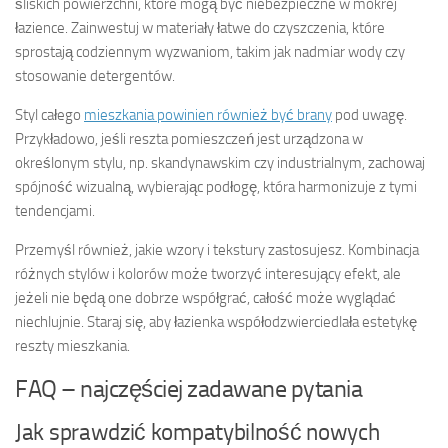
śliskich powierzchni, które mogą być niebezpieczne w mokrej
łazience. Zainwestuj w materiały łatwe do czyszczenia, które
sprostają codziennym wyzwaniom, takim jak nadmiar wody czy
stosowanie detergentów.
Styl całego
mieszkania powinien również być brany
pod uwagę.
Przykładowo, jeśli reszta pomieszczeń jest urządzona w
określonym stylu, np. skandynawskim czy industrialnym, zachowaj
spójność wizualną, wybierając podłogę, która harmonizuje z tymi
tendencjami.
Przemyśl również, jakie wzory i tekstury zastosujesz. Kombinacja
różnych stylów i kolorów może tworzyć interesujący efekt, ale
jeżeli nie będą one dobrze współgrać, całość może wyglądać
niechlujnie. Staraj się, aby łazienka współodzwierciedlała estetykę
reszty mieszkania.
FAQ – najczęściej zadawane pytania
Jak sprawdzić kompatybilność nowych