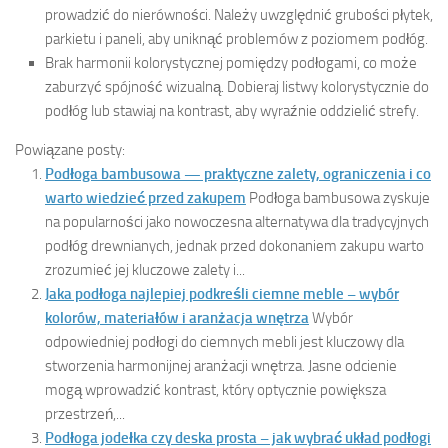
prowadzić do nierówności. Należy uwzględnić grubości płytek,
parkietu i paneli, aby uniknąć problemów z poziomem podłóg.
Brak harmonii kolorystycznej pomiędzy podłogami, co może
zaburzyć spójność wizualną. Dobieraj listwy kolorystycznie do
podłóg lub stawiaj na kontrast, aby wyraźnie oddzielić strefy.
Powiązane posty:
Podłoga bambusowa — praktyczne zalety, ograniczenia i co
warto wiedzieć przed zakupem
Podłoga bambusowa zyskuje
na popularności jako nowoczesna alternatywa dla tradycyjnych
podłóg drewnianych, jednak przed dokonaniem zakupu warto
zrozumieć jej kluczowe zalety i...
Jaka podłoga najlepiej podkreśli ciemne meble – wybór
kolorów, materiałów i aranżacja wnętrza
Wybór
odpowiedniej podłogi do ciemnych mebli jest kluczowy dla
stworzenia harmonijnej aranżacji wnętrza. Jasne odcienie
mogą wprowadzić kontrast, który optycznie powiększa
przestrzeń,...
Podłoga jodełka czy deska prosta – jak wybrać układ podłogi