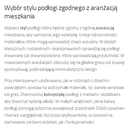
Wybór stylu podłogi zgodnego z aranżacją
mieszkania
Wybierz
styl
podłogi, który będzie zgodny z ogólną
aranżacją
mieszkania, aby wzmocnić jego estetykę. Unikaj różnorodności
materiałów, które mogą wprowadzić chaos wizualny. W stylach
klasycznych, rustykalnych i skandynawskich sprawdzą się podłogi
drewniane lub drewnopodobne, które wprowadzają przytulność. W
nowoczesnych aranżacjach zdecyduj się na gładkie gresy lub żywicę
epoksydową, podkreślającą minimalistyczny design.
Przy intensywnym użytkowaniu, jak w rodzinach z dziećmi i
zwierzętami, postaw na wytrzymałe materiały, np. panele winylowe
lub gres. Zharmonizuj
kolorystykę
podłogi z meblami i dodatkami,
aby stworzyć spójną całość. W małych wnętrzach, jasne barwy
podłogi pomogą optycznie powiększyć przestrzeń. Dobór powinien
również uwzględniać styl życia użytkowników, co pozwoli na
zachowanie zarówno estetyki, jak i funkcjonalności.