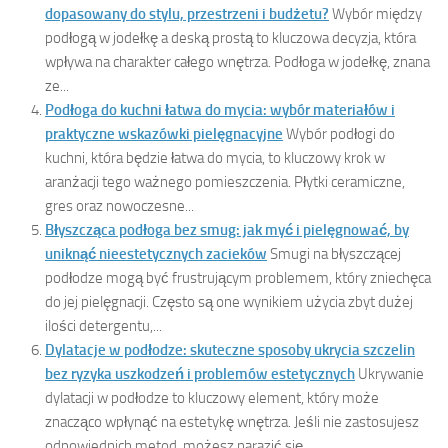
dopasowany do stylu, przestrzeni i budżetu?
Wybór między
podłogą w jodełkę a deską prostą to kluczowa decyzja, która
wpływa na charakter całego wnętrza. Podłoga w jodełkę, znana
ze...
Podłoga do kuchni łatwa do mycia: wybór materiałów i
praktyczne wskazówki pielęgnacyjne
Wybór podłogi do
kuchni, która będzie łatwa do mycia, to kluczowy krok w
aranżacji tego ważnego pomieszczenia. Płytki ceramiczne,
gres oraz nowoczesne...
Błyszcząca podłoga bez smug: jak myć i pielęgnować, by
uniknąć nieestetycznych zacieków
Smugi na błyszczącej
podłodze mogą być frustrującym problemem, który zniechęca
do jej pielęgnacji. Często są one wynikiem użycia zbyt dużej
ilości detergentu,...
Dylatacje w podłodze: skuteczne sposoby ukrycia szczelin
bez ryzyka uszkodzeń i problemów estetycznych
Ukrywanie
dylatacji w podłodze to kluczowy element, który może
znacząco wpłynąć na estetykę wnętrza. Jeśli nie zastosujesz
odpowiednich metod, możesz narazić się...