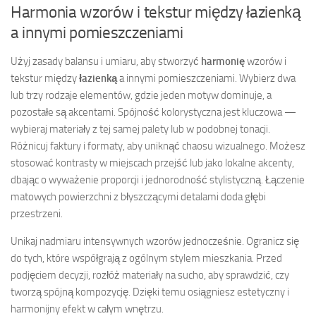
Harmonia wzorów i tekstur między łazienką
a innymi pomieszczeniami
Użyj zasady balansu i umiaru, aby stworzyć
harmonię
wzorów i
tekstur między
łazienką
a innymi pomieszczeniami. Wybierz dwa
lub trzy rodzaje elementów, gdzie jeden motyw dominuje, a
pozostałe są akcentami. Spójność kolorystyczna jest kluczowa —
wybieraj materiały z tej samej palety lub w podobnej tonacji.
Różnicuj faktury i formaty, aby uniknąć chaosu wizualnego. Możesz
stosować kontrasty w miejscach przejść lub jako lokalne akcenty,
dbając o wyważenie proporcji i jednorodność stylistyczną. Łączenie
matowych powierzchni z błyszczącymi detalami doda głębi
przestrzeni.
Unikaj nadmiaru intensywnych wzorów jednocześnie. Ogranicz się
do tych, które współgrają z ogólnym stylem mieszkania. Przed
podjęciem decyzji, rozłóż materiały na sucho, aby sprawdzić, czy
tworzą spójną kompozycję. Dzięki temu osiągniesz estetyczny i
harmonijny efekt w całym wnętrzu.