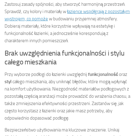
Zastosuj zasady spójności, aby stworzyć harmonijną przestrzeń.
Sprawdź, czy kolory i materiały w
łazience współgrają z pozostałym
wystrojem, co pomoże
w budowaniu przyjemnej atmosfery.
Dobieraj materiały, które korzystnie wpływają na estetykę i
funkcjonalność łazienki, a jednocześnie korespondują z
charakterem innych pomieszczeń.
Brak uwzględnienia funkcjonalności i stylu
całego mieszkania
Przy wyborze podłogi do łazienki uwzględnij
funkcjonalność
oraz
styl
całego mieszkania, aby uniknąć błędów, które mogą wpłynąć
na komfort użytkowania. Niezgodność materiałów podłogowych z
pozostałą częścią aranżacji może prowadzić do wrażenia chaosu, a
także zmniejszenia efektywności przestrzeni. Zastanów się, jak
często korzystasz z łazienki oraz jakie masz potrzeby, aby
odpowiednio dopasować podłogę.
Bezpieczeństwo użytkowania ma kluczowe znaczenie. Unikaj