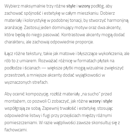
Wybierz maksymalnie trzy różne
style
i
wzory
podłóg, aby
zachować spójność i estetykę w całym mieszkaniu. Dobierz
materiały i kolorystykę w podobnej tonacji, by stworzyć harmonijną
aranżację. Zastosuj jeden dominujący motyw oraz dwa akcenty,
które będą do niego pasować. Kontrastowe akcenty mogą dodać
charakteru, ale zachowaj odpowiednie proporcje.
Łącz różne tekstury, takie jak matowe i błyszczące wykończenia, ale
rób to z umiarem. Rozważać różnicę w formatach płytek na
podłodze i ścianach — większe płytki mogą wizualnie zwiększyć
przestrzeń, a mniejsze akcenty dodać wyjątkowości w
wyznaczonych strefach.
Aby ocenić kompozycję, rozłóż materiały „na sucho” przed
montażem, co pozwoli Ci zobaczyć, jak różne
wzory
i
style
współgrają ze sobą. Zapewnij trwałość i estetykę, stosując
odpowiednie listwy i fugi przy przejściach między różnymi
pomieszczeniami. W razie wątpliwości zawsze skonsultuj się z
fachowcami.