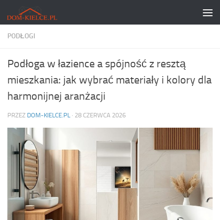
Skip to content
PODŁOGI
Podłoga w łazience a spójność z resztą
mieszkania: jak wybrać materiały i kolory dla
harmonijnej aranżacji
PRZEZ
DOM-KIELCE.PL
·
28 CZERWCA 2026