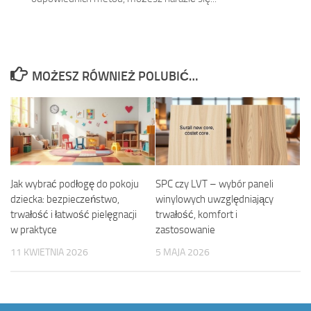
MOŻESZ RÓWNIEŻ POLUBIĆ…
Jak wybrać podłogę do pokoju
SPC czy LVT – wybór paneli
dziecka: bezpieczeństwo,
winylowych uwzględniający
trwałość i łatwość pielęgnacji
trwałość, komfort i
w praktyce
zastosowanie
11 KWIETNIA 2026
5 MAJA 2026