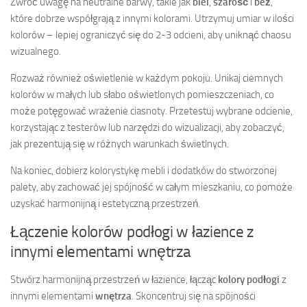
Zwróć uwagę na neutralne barwy, takie jak
biel
,
szarość
i
beż
,
które dobrze współgrają z innymi kolorami. Utrzymuj umiar w ilości
kolorów – lepiej ograniczyć się do 2-3 odcieni, aby uniknąć chaosu
wizualnego.
Rozważ również oświetlenie w każdym pokoju. Unikaj ciemnych
kolorów w małych lub słabo oświetlonych pomieszczeniach, co
może potęgować wrażenie ciasnoty. Przetestuj wybrane odcienie,
korzystając z testerów lub narzędzi do wizualizacji, aby zobaczyć,
jak prezentują się w różnych warunkach świetlnych.
Na koniec, dobierz kolorystykę mebli i dodatków do stworzonej
palety, aby zachować jej spójność w całym mieszkaniu, co pomoże
uzyskać harmonijną i estetyczną przestrzeń.
Łączenie kolorów podłogi w łazience z
innymi elementami wnętrza
Stwórz harmonijną przestrzeń w łazience, łącząc
kolory podłogi
z
innymi elementami
wnętrza
. Skoncentruj się na spójności