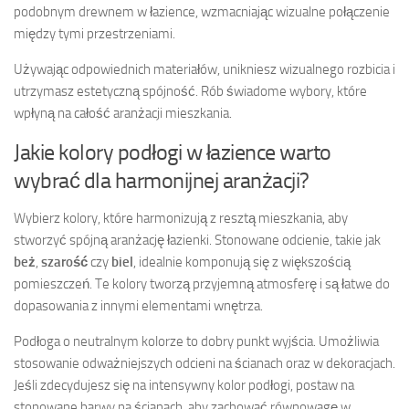
podobnym drewnem w łazience, wzmacniając wizualne połączenie
między tymi przestrzeniami.
Używając odpowiednich materiałów, unikniesz wizualnego rozbicia i
utrzymasz estetyczną spójność. Rób świadome wybory, które
wpłyną na całość aranżacji mieszkania.
Jakie kolory podłogi w łazience warto
wybrać dla harmonijnej aranżacji?
Wybierz kolory, które harmonizują z resztą mieszkania, aby
stworzyć spójną aranżację łazienki. Stonowane odcienie, takie jak
beż
,
szarość
czy
biel
, idealnie komponują się z większością
pomieszczeń. Te kolory tworzą przyjemną atmosferę i są łatwe do
dopasowania z innymi elementami wnętrza.
Podłoga o neutralnym kolorze to dobry punkt wyjścia. Umożliwia
stosowanie odważniejszych odcieni na ścianach oraz w dekoracjach.
Jeśli zdecydujesz się na intensywny kolor podłogi, postaw na
stonowane barwy na ścianach, aby zachować równowagę w