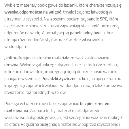
Wybierz materiały podłogowe do łazienki, które charakteryzują się
wysoką odpornością na wilgoć
, trwałością oraz łatwością w
utrzymaniu czystości. Najlepszymi opcjami są
panele SPC
, które
dzięki wzmocnionej strukturze zapewniają stabilność termiczną i
odporność na wodę. Alternatywą są
panele winylowe
, które
oferują różnorodność stylów oraz świetne właściwości
wodoodporne.
Jeśli preferujesz naturalne materiały, rozważ zastosowanie
drewna
. Wybierz gatunki egzotyczne, takie jak teak czy merbau,
które po odpowiedniej impregnacji będą dobrze znosić warunki
panujące w łazience.
Posadzki żywiczne
to kolejna opcja, która po
impregnacji zapewni trwałość i wodoodporność, a także umożliwi
stworzenie różnorodnych wzorów.
Podłoga w łazience musi także zapewniać
bezpieczeństwo
użytkowania
. Zadbaj o to, by materiał miał odpowiednie
właściwości antypoślizgowe, co jest szczególnie ważne w mokrych
strefach. Regularna pielęgnacja materiałów poprzez czyszczenie i