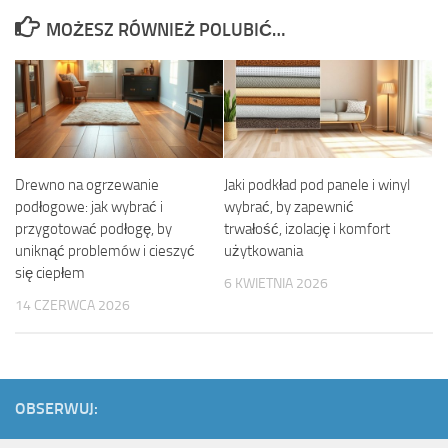
MOŻESZ RÓWNIEŻ POLUBIĆ…
Drewno na ogrzewanie
Jaki podkład pod panele i winyl
podłogowe: jak wybrać i
wybrać, by zapewnić
przygotować podłogę, by
trwałość, izolację i komfort
uniknąć problemów i cieszyć
użytkowania
się ciepłem
6 KWIETNIA 2026
14 CZERWCA 2026
OBSERWUJ: