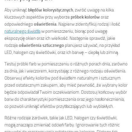
Aby uniknąć
błędów kolorystycznych
, zwróć uwagę na kilka
kluczowych aspektów przy wyborze
próbek kolorów
oraz
odpowiedniego
oświetlenia
. Najpierw zidentyfikuj rodzaj i ilość
naturalnego światła
w pomieszczeniu, biorąc pod uwagę
ekspozycję okien oraz ich wielkość. Następnie sprawdź, jakie
rodzaje
oświetlenia sztucznego
planujesz używać, na przykład
LED, halogen czy świetlówki, oraz ich barwę – ciepłą lub zimną.
Testuj próbki farb w pomieszczeniu o różnych porach dnia, zarówno
za dnia, jak i wieczorem, korzystając z różnego rodzaju oświetlenia.
Obserwuj efekty kolorów pod światłem naturalnym i sztucznym
przed ostatecznym zakupem, aby mieć pewność, że wybrany kolor
będzie odpowiadał Twoim oczekiwaniom. Dostosuj końcowy wybór
barw do charakterystyki pomieszczenia oraz jego nasłonecznienia,
co pozwoli uniknąć efektów przytłaczających lub wyblakłych.
Różne rodzaje żarówek, takie jak LED, halogen czy świetlówki,
mogą znacząco zmieniać odcień farby. Ignorowanie tych różnic
prowadzi do rozczarowania ostatecznym kolorem. Dlatego tak