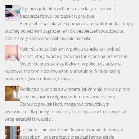
Organizacja kabli przy biurku dziecka: jak zapewnić
bezpieczeństwo i porządek w praktyce
Kiedy kable są splątane i porozrzucane wokół biurka, mogą
stać się poważnym zagrożeniem dla bezpieczeństwa dziecka.
Dobrze zorganizowane okablowanie nie tylko …
Kolor ściany za łóżkiem w pokoju dziecka: jak wybrać
akcent, który tworzy przytulną i funkcjonalną przestrzeń
Wybór koloru ściany za łóżkiem w pokoju dziecka ma
kluczowe znaczenie dla stworzenia przytulnej i funkcjonalnej
przestrzeni. Jasne odcienie, takie jak …
Podłoga drewniana a zwierzęta: jak chronić drewno przed
zarysowaniami i wilgocią w domu ze zwierzakami
Zarówno psy, jak i koty mogą być prawdziwymi
wyzwaniami dla podłóg drewnianych, a ich pazury to największy
wróg estetyki i trwałości …
Jak skutecznie uszczelnić drzwi wejściowe domowymi
sposobami, by ograniczyć przeciągi i straty ciepła