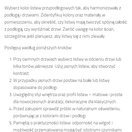
Wybierz kolor listew przypodłogowych tak, aby harmonizowały z
podłogą i drzwiami. Zidentyfikuj kolory oraz materiały w
pomieszczeniu, aby określić, czy listwy mają tworzyć spójną całość
z podłogą, czy wyróżniać drzwi. Zwróć uwagę na kolor ścian,
szczególnie jeśli planujesz, aby listwy się z nimi zlewały.
Postępuj według poniższych kroków:
Przy ciemnych drzwiach wybierz listwy w odcieniu drzwi lub
kilka tonów jaśniejsze. Użyj jasnych listew, aby stworzyć
kontrast.
W przypadku jasnych drzwi postaw na białe lub listwy
dopasowane do podłogi.
Uwzględnij styl wnętrza oraz profil listew – matowe i proste
dla nowoczesnych aranżacji, dekoracyjne dla klasycznych.
Przed zakupem sprawdź próbki w naturalnym oświetleniu,
porównując je z kolorami drzwi i podłogi.
Pamiętaj o praktyczności listew: odporność na wilgoć i
możliwość przemalowania mogą być istotnymi czynnikami.