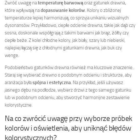
Zwróć uwagę na
temperaturę barwową
oraz gatunek drewna,
które wpływają na
dopasowanie kolorów
. Kolory o zbliżonej
temperaturze lepiej harmonizują, co sprzyja unikaniu wizualnych
dysonansów. Przykładowo, ciepłe odcienie drewna, takie jak dąb czy
sosna, doskonale współgrają z takimi barwami jak brąz, żółty czy
ciepłe beże. Z kolei chłodne kolory, jak biały, szary lub niebieski,
najlepiej łączą się z chłodnymi gatunkami drewna, jak buk czy
wenge.
Podobieństwo gatunków drewna również ma kluczowe znaczenie.
Staraj się wybierać drewno o podobnym odcieniu i strukturze, aby
aranżacja była
spójna i estetyczna
. Na przykład, jeśli używasz
jasnego dębu na podłodze, wybierz drzwi z tego samego gatunku
lub w podobnym odcieniu, aby stworzyć harmonijne zestawienie
kolorystyczne.
Na co zwrócić uwagę przy wyborze próbek
kolorów i oświetlenia, aby uniknąć błędów
kolorystycznych?