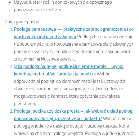
Używaj luster i roślin doniczkowych dla optycznego
powiększenia przestrzeni.
Powiązane posty:
Podłoga bambusowa — praktyczne zalety, ograniczenia i co
warto wiedzieć przed zakupem
Podłoga bambusowa zyskuje
na popularności jako nowoczesna alternatywa dla tradycyjnych
podłóg drewnianych, jednak przed dokonaniem zakupu warto
zrozumieć jej kluczowe zalety i...
Jaka podłoga najlepiej podkreśli ciemne meble – wybór
kolorów, materiałów i aranżacja wnętrza
Wybór
odpowiedniej podłogi do ciemnych mebli jest kluczowy dla
stworzenia harmonijnej aranżacji wnętrza. Jasne odcienie
mogą wprowadzić kontrast, który optycznie powiększa
przestrzeń,...
Podłoga jodełka czy deska prosta – jak wybrać układ podłogi
dopasowany do stylu, przestrzeni i budżetu?
Wybór między
podłogą w jodełkę a deską prostą to kluczowa decyzja, która
wpływa na charakter całego wnętrza. Podłoga w jodełkę, znana