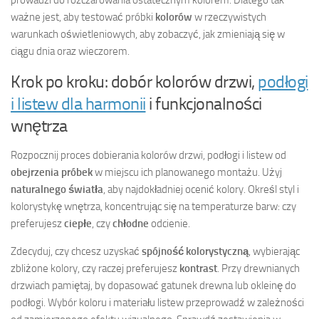
ważne jest, aby testować próbki
kolorów
w rzeczywistych
warunkach oświetleniowych, aby zobaczyć, jak zmieniają się w
ciągu dnia oraz wieczorem.
Krok po kroku: dobór kolorów drzwi,
podłogi
i listew dla harmonii
i funkcjonalności
wnętrza
Rozpocznij proces dobierania kolorów drzwi, podłogi i listew od
obejrzenia próbek
w miejscu ich planowanego montażu. Użyj
naturalnego światła
, aby najdokładniej ocenić kolory. Określ styl i
kolorystykę wnętrza, koncentrując się na temperaturze barw: czy
preferujesz
ciepłe
, czy
chłodne
odcienie.
Zdecyduj, czy chcesz uzyskać
spójność kolorystyczną
, wybierając
zbliżone kolory, czy raczej preferujesz
kontrast
. Przy drewnianych
drzwiach pamiętaj, by dopasować gatunek drewna lub okleinę do
podłogi. Wybór koloru i materiału listew przeprowadź w zależności