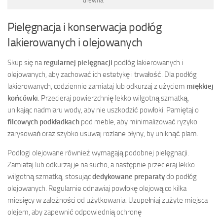
drewna.
Pielęgnacja i konserwacja podłóg
lakierowanych i olejowanych
Skup się na
regularnej pielęgnacji
podłóg lakierowanych i
olejowanych, aby zachować ich estetykę i trwałość. Dla podłóg
lakierowanych, codziennie zamiataj lub odkurzaj z użyciem
miękkiej
końcówki
. Przecieraj powierzchnię lekko wilgotną szmatką,
unikając nadmiaru wody, aby nie uszkodzić powłoki. Pamiętaj o
filcowych podkładkach
pod meble, aby minimalizować ryzyko
zarysowań oraz szybko usuwaj rozlane płyny, by uniknąć plam.
Podłogi olejowane również wymagają podobnej pielęgnacji.
Zamiataj lub odkurzaj je na sucho, a następnie przecieraj lekko
wilgotną szmatką, stosując
dedykowane preparaty
do podłóg
olejowanych. Regularnie odnawiaj powłokę olejową co kilka
miesięcy w zależności od użytkowania. Uzupełniaj zużyte miejsca
olejem, aby zapewnić odpowiednią ochronę