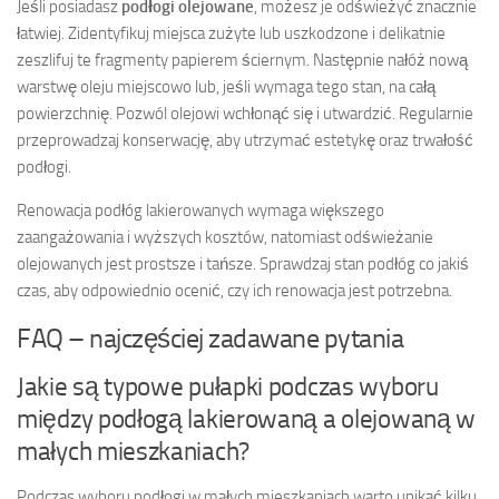
Jeśli posiadasz
podłogi olejowane
, możesz je odświeżyć znacznie
łatwiej. Zidentyfikuj miejsca zużyte lub uszkodzone i delikatnie
zeszlifuj te fragmenty papierem ściernym. Następnie nałóż nową
warstwę oleju miejscowo lub, jeśli wymaga tego stan, na całą
powierzchnię. Pozwól olejowi wchłonąć się i utwardzić. Regularnie
przeprowadzaj konserwację, aby utrzymać estetykę oraz trwałość
podłogi.
Renowacja podłóg lakierowanych wymaga większego
zaangażowania i wyższych kosztów, natomiast odświeżanie
olejowanych jest prostsze i tańsze. Sprawdzaj stan podłóg co jakiś
czas, aby odpowiednio ocenić, czy ich renowacja jest potrzebna.
FAQ – najczęściej zadawane pytania
Jakie są typowe pułapki podczas wyboru
między podłogą lakierowaną a olejowaną w
małych mieszkaniach?
Podczas wyboru podłogi w małych mieszkaniach warto unikać kilku