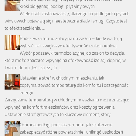
kroki pielęgnacji podłóg i płyt vinylowych
Wiele osób zastanawia się, dlaczego na podłogach i płytach
winylowych pojawiają się nieestetyczne ślady i smugi. Często jest
to efekt zeszklenia, …
Podszewka termoizolacyjna do zasłon – kiedy warto ją
wybrać i jak zwiększyć efektywność izolacji cieplnej
Wybór podszewki termoizolacyjnej do zasłon to decyzja,
która może znacząco wpłynąć na efektywność izolacji cieplnej w
Twoim domu. Jeśli zależy Ci …
Ustawienie stref w chłodnym mieszkaniu: jak
zoptymalizować temperaturę dla komfortu i oszczędności
energii
Zarządzanie temperaturą w chłodnym mieszkaniu może znacząco
wpłynąć na komfort mieszkańców oraz koszty ogrzewania.
Ustawienie stref grzewczych to kluczowy element, który …
Ochrona podłogi podczas remontu: jak skutecznie
zabezpieczyć różne powierzchnie i uniknąć uszkodzeń