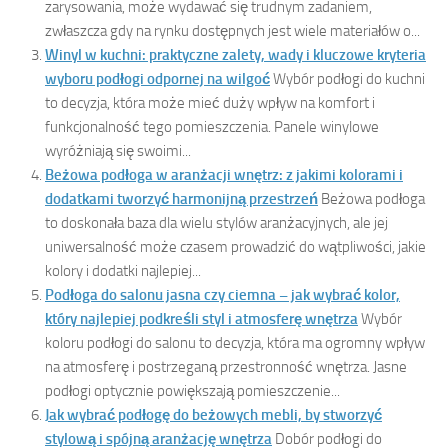
zarysowania, może wydawać się trudnym zadaniem,
zwłaszcza gdy na rynku dostępnych jest wiele materiałów o...
Winyl w kuchni: praktyczne zalety, wady i kluczowe kryteria
wyboru podłogi odpornej na wilgoć
Wybór podłogi do kuchni
to decyzja, która może mieć duży wpływ na komfort i
funkcjonalność tego pomieszczenia. Panele winylowe
wyróżniają się swoimi...
Beżowa podłoga w aranżacji wnętrz: z jakimi kolorami i
dodatkami tworzyć harmonijną przestrzeń
Beżowa podłoga
to doskonała baza dla wielu stylów aranżacyjnych, ale jej
uniwersalność może czasem prowadzić do wątpliwości, jakie
kolory i dodatki najlepiej...
Podłoga do salonu jasna czy ciemna – jak wybrać kolor,
który najlepiej podkreśli styl i atmosferę wnętrza
Wybór
koloru podłogi do salonu to decyzja, która ma ogromny wpływ
na atmosferę i postrzeganą przestronność wnętrza. Jasne
podłogi optycznie powiększają pomieszczenie...
Jak wybrać podłogę do beżowych mebli, by stworzyć
stylową i spójną aranżację wnętrza
Dobór podłogi do