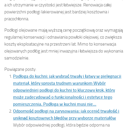
a ich utrzymanie w czystości jest łatwiejsze. Renowacja całej
powierzchni podłogi lakierowanej jest bardziej kosztowna i
pracochłonna.
Podłogi olejowane mają wyższą cenę początkową oraz wymagają
regularnej konserwacji i odnawiania powłoki olejowej, co zwiększa
koszty eksploatacyjne na przestrzeni lat. Mimo to konserwacja
olejowanych podłóg jest mniej inwazyjna i łatwiejsza do wykonania
samodzielnie.
Powiązane posty:
Podłoga do kuchni: jak wybrać trwały i łatwy w pielęgnacji
materiał, który sprosta trudnym warunkom
Wybór
odpowiedniej podłogi do kuchni to kluczowy krok, który
może zadecydować o funkcjonalności i estetyce tego
pomieszczenia. Podłoga w kuchni musi nie...
Odporność podłogi na zarysowania: jak ocenić trwałość i
uniknąć kosztownych błędów przy wyborze materiałów
Wybór odpowiedniej podłogi, która będzie odporna na