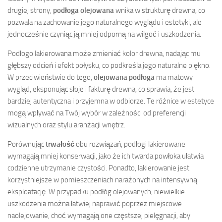
drugiej strony,
podłoga olejowana
wnika w strukturę drewna, co
pozwala na zachowanie jego naturalnego wyglądu i estetyki, ale
jednocześnie czyniąc ją mniej odporną na wilgoć i uszkodzenia.
Podłogo lakierowana może zmieniać kolor drewna, nadając mu
głębszy odcień i efekt połysku, co podkreśla jego naturalne piękno.
W przeciwieństwie do tego,
olejowana podłoga
ma matowy
wygląd, eksponując słoje i fakturę drewna, co sprawia, że jest
bardziej autentyczna i przyjemna w odbiorze. Te różnice w estetyce
mogą wpływać na Twój wybór w zależności od preferencji
wizualnych oraz stylu aranżacji wnętrz.
Porównując
trwałość
obu rozwiązań, podłogi lakierowane
wymagają mniej konserwacji, jako że ich twarda powłoka ułatwia
codzienne utrzymanie czystości. Ponadto, lakierowanie jest
korzystniejsze w pomieszczeniach narażonych na intensywną
eksploatację. W przypadku podłóg olejowanych, niewielkie
uszkodzenia można łatwiej naprawić poprzez miejscowe
naolejowanie, choć wymagają one częstszej pielęgnacji, aby