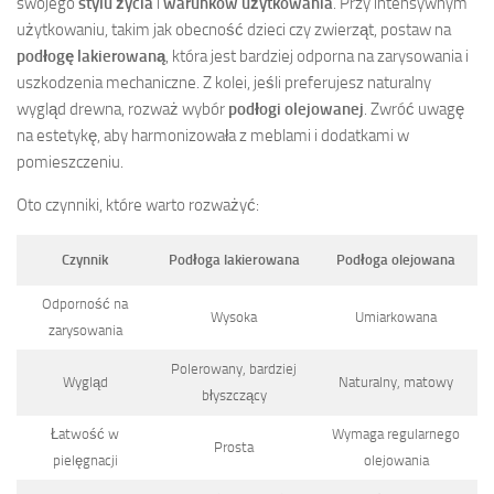
swojego
stylu życia
i
warunków użytkowania
. Przy intensywnym
użytkowaniu, takim jak obecność dzieci czy zwierząt, postaw na
podłogę lakierowaną
, która jest bardziej odporna na zarysowania i
uszkodzenia mechaniczne. Z kolei, jeśli preferujesz naturalny
wygląd drewna, rozważ wybór
podłogi olejowanej
. Zwróć uwagę
na estetykę, aby harmonizowała z meblami i dodatkami w
pomieszczeniu.
Oto czynniki, które warto rozważyć:
Czynnik
Podłoga lakierowana
Podłoga olejowana
Odporność na
Wysoka
Umiarkowana
zarysowania
Polerowany, bardziej
Wygląd
Naturalny, matowy
błyszczący
Łatwość w
Wymaga regularnego
Prosta
pielęgnacji
olejowania