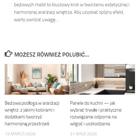
beżowych mebli to kluczowy krok w tworzeniu estetycznej i
harmonijnej aranżacji wnętrza. Aby uzyskać spójny efekt,
warto zwrócić uwagę...
MOŻESZ RÓWNIEŻ POLUBIĆ…
Beżowa podłoga w aranżacji
Panele do kuchni — jak
wnętrz: z jakimi kolorami i
wybrać trwałe i praktyczne
dodatkami tworzyć
rozwiązanie odporne na
harmonijną przestrzeń
wilgoć i uszkodzenia
19 MARCA 2026
31 MAJA 2026