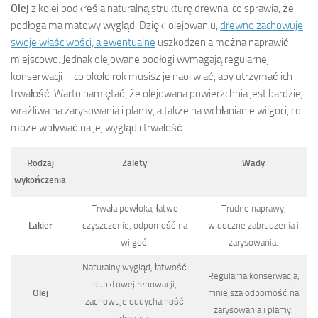
Olej
z kolei podkreśla naturalną strukturę drewna, co sprawia, że
podłoga ma matowy wygląd. Dzięki olejowaniu,
drewno zachowuje
swoje właściwości, a ewentualne
uszkodzenia można naprawić
miejscowo. Jednak olejowane podłogi wymagają regularnej
konserwacji – co około rok musisz je naoliwiać, aby utrzymać ich
trwałość. Warto pamiętać, że olejowana powierzchnia jest bardziej
wrażliwa na zarysowania i plamy, a także na wchłanianie wilgoci, co
może wpływać na jej wygląd i trwałość.
Rodzaj
Zalety
Wady
wykończenia
Trwała powłoka, łatwe
Trudne naprawy,
Lakier
czyszczenie, odporność na
widoczne zabrudzenia i
wilgoć.
zarysowania.
Naturalny wygląd, łatwość
Regularna konserwacja,
punktowej renowacji,
Olej
mniejsza odporność na
zachowuje oddychalność
zarysowania i plamy.