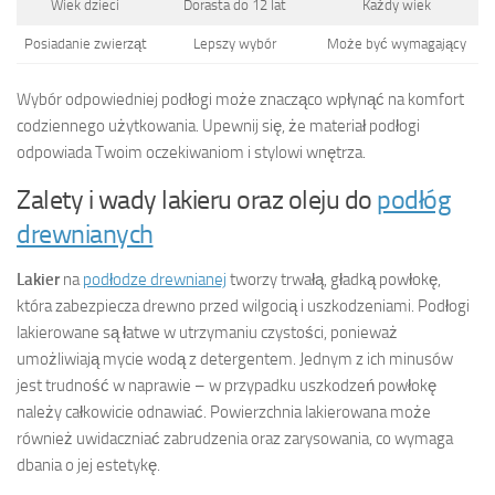
Wiek dzieci
Dorasta do 12 lat
Każdy wiek
Posiadanie zwierząt
Lepszy wybór
Może być wymagający
Wybór odpowiedniej podłogi może znacząco wpłynąć na komfort
codziennego użytkowania. Upewnij się, że materiał podłogi
odpowiada Twoim oczekiwaniom i stylowi wnętrza.
Zalety i wady lakieru oraz oleju do
podłóg
drewnianych
Lakier
na
podłodze drewnianej
tworzy trwałą, gładką powłokę,
która zabezpiecza drewno przed wilgocią i uszkodzeniami. Podłogi
lakierowane są łatwe w utrzymaniu czystości, ponieważ
umożliwiają mycie wodą z detergentem. Jednym z ich minusów
jest trudność w naprawie – w przypadku uszkodzeń powłokę
należy całkowicie odnawiać. Powierzchnia lakierowana może
również uwidaczniać zabrudzenia oraz zarysowania, co wymaga
dbania o jej estetykę.