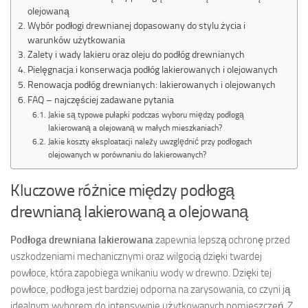
olejowaną
Wybór podłogi drewnianej dopasowany do stylu życia i
warunków użytkowania
Zalety i wady lakieru oraz oleju do podłóg drewnianych
Pielęgnacja i konserwacja podłóg lakierowanych i olejowanych
Renowacja podłóg drewnianych: lakierowanych i olejowanych
FAQ – najczęściej zadawane pytania
Jakie są typowe pułapki podczas wyboru między podłogą
lakierowaną a olejowaną w małych mieszkaniach?
Jakie koszty eksploatacji należy uwzględnić przy podłogach
olejowanych w porównaniu do lakierowanych?
Kluczowe różnice między podłogą
drewnianą lakierowaną a olejowaną
Podłoga drewniana lakierowana
zapewnia lepszą ochronę przed
uszkodzeniami mechanicznymi oraz wilgocią dzięki twardej
powłoce, która zapobiega wnikaniu wody w drewno. Dzięki tej
powłoce, podłoga jest bardziej odporna na zarysowania, co czyni ją
idealnym wyborem do intensywnie użytkowanych pomieszczeń. Z