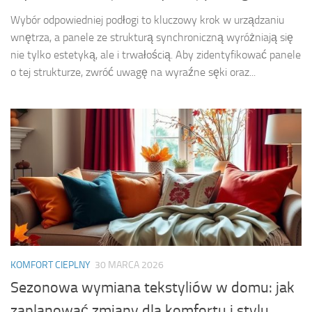
Wybór odpowiedniej podłogi to kluczowy krok w urządzaniu
wnętrza, a panele ze strukturą synchroniczną wyróżniają się
nie tylko estetyką, ale i trwałością. Aby zidentyfikować panele
o tej strukturze, zwróć uwagę na wyraźne sęki oraz...
KOMFORT CIEPLNY
30 MARCA 2026
Sezonowa wymiana tekstyliów w domu: jak
zaplanować zmiany dla komfortu i stylu