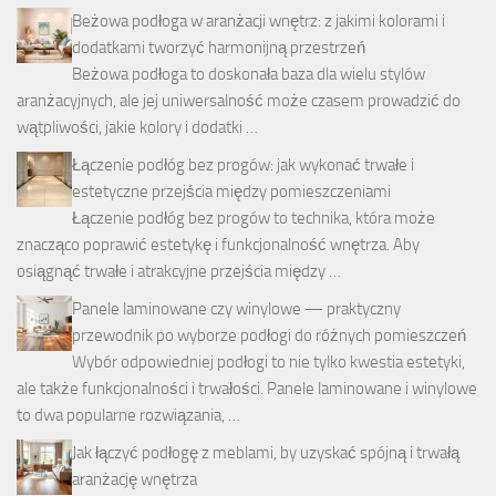
Beżowa podłoga w aranżacji wnętrz: z jakimi kolorami i
dodatkami tworzyć harmonijną przestrzeń
Beżowa podłoga to doskonała baza dla wielu stylów
aranżacyjnych, ale jej uniwersalność może czasem prowadzić do
wątpliwości, jakie kolory i dodatki …
Łączenie podłóg bez progów: jak wykonać trwałe i
estetyczne przejścia między pomieszczeniami
Łączenie podłóg bez progów to technika, która może
znacząco poprawić estetykę i funkcjonalność wnętrza. Aby
osiągnąć trwałe i atrakcyjne przejścia między …
Panele laminowane czy winylowe — praktyczny
przewodnik po wyborze podłogi do różnych pomieszczeń
Wybór odpowiedniej podłogi to nie tylko kwestia estetyki,
ale także funkcjonalności i trwałości. Panele laminowane i winylowe
to dwa popularne rozwiązania, …
Jak łączyć podłogę z meblami, by uzyskać spójną i trwałą
aranżację wnętrza