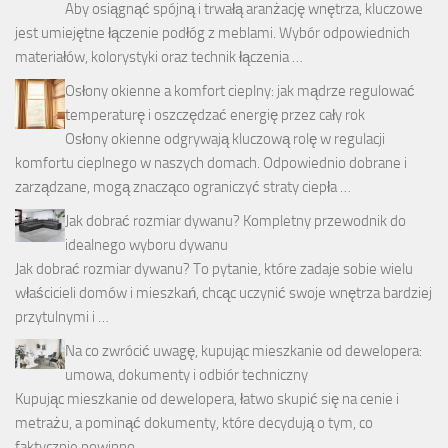
Aby osiągnąć spójną i trwałą aranżację wnętrza, kluczowe
jest umiejętne łączenie podłóg z meblami. Wybór odpowiednich
materiałów, kolorystyki oraz technik łączenia …
Osłony okienne a komfort cieplny: jak mądrze regulować
temperaturę i oszczędzać energię przez cały rok
Osłony okienne odgrywają kluczową rolę w regulacji
komfortu cieplnego w naszych domach. Odpowiednio dobrane i
zarządzane, mogą znacząco ograniczyć straty ciepła …
Jak dobrać rozmiar dywanu? Kompletny przewodnik do
idealnego wyboru dywanu
Jak dobrać rozmiar dywanu? To pytanie, które zadaje sobie wielu
właścicieli domów i mieszkań, chcąc uczynić swoje wnętrza bardziej
przytulnymi i …
Na co zwrócić uwagę, kupując mieszkanie od dewelopera:
umowa, dokumenty i odbiór techniczny
Kupując mieszkanie od dewelopera, łatwo skupić się na cenie i
metrażu, a pominąć dokumenty, które decydują o tym, co
faktycznie powinno …