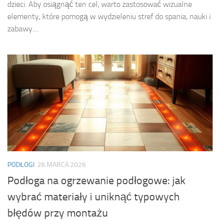
dzieci. Aby osiągnąć ten cel, warto zastosować wizualne
elementy, które pomogą w wydzieleniu stref do spania, nauki i
zabawy....
PODŁOGI
26 MARCA 2026
Podłoga na ogrzewanie podłogowe: jak
wybrać materiały i uniknąć typowych
błędów przy montażu