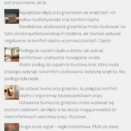
jest zrozumienie, jak te …
Najczęstsze błędy przy grzejnikach we wnętrzach i ich
wpływ na efektywność oraz komfort cieplny
Niewłaściwe użytkowanie grzejników może skutkować nie
tylko obniżoną efektywnością ich działania, ale również wpływać
negatywnie na komfort cieplny w pomieszczeniach. Często …
Podłoga do sypialni ciepła w dotyku: jak wybrać
komfortowe i praktyczne rozwiązanie na lata
Wybór podłogi do sypialni to kluczowy krok, który może
znacząco wpłynąć na komfort użytkowania i estetykę wnętrza. Aby
podłoga była ciepła …
Jak ustawić biurko przy grzejniku, by połączyć komfort
cieplny z ergonomią i bezpieczeństwem pracy
Ustawienie biurka przy grzejniku może wydawać się
prostym zadaniem, ale błędy w tej decyzji mogą prowadzić do
niekomfortowych warunków pracy. Kluczowe …
Drugie życie cegieł – cegła rozbiórkowa. Płytki ze starej