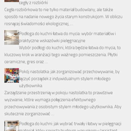
cegły z rozbiórki
Cegła rozbiórkowa to nie tylko materiał budowlany, ale także
sposób na nadanie nowego życia starym konstrukcjom. W obliczu
rosnącej świadomości ekologicznej, …
Podłoga do kuchni łatwa do mycia: wybór materiałów i
praktyczne wskazówki pielęgnacyjne
Wybór podłogi do kuchni, która będzie łatwa do mycia, to
kluczowy krok w aranżacji tego ważnego pomieszczenia. Płytki
ceramiczne, gres oraz …
Pokój nastolatka: jak zorganizować przechowywanie, by
łączyć porządek z indywidualnym stylem młodego
użytkownika
Zarządzanie przestrzenią w pokoju nastolatka to prawdziwe
wyzwanie, które wymaga połączenia efektywnego
przechowywania z osobistym stylem młodego użytkownika. Aby
skutecznie zorganizować …
Podłoga do kuchni: jak wybrać trwały i łatwy w pielęgnacji
materiał, który sprosta trudnym warunkom</assistant