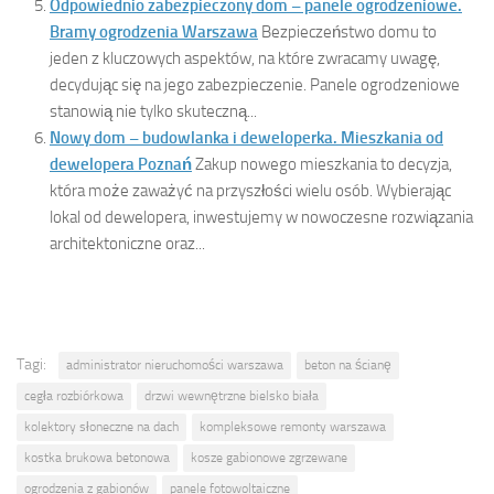
Odpowiednio zabezpieczony dom – panele ogrodzeniowe.
Bramy ogrodzenia Warszawa
Bezpieczeństwo domu to
jeden z kluczowych aspektów, na które zwracamy uwagę,
decydując się na jego zabezpieczenie. Panele ogrodzeniowe
stanowią nie tylko skuteczną...
Nowy dom – budowlanka i deweloperka. Mieszkania od
dewelopera Poznań
Zakup nowego mieszkania to decyzja,
która może zaważyć na przyszłości wielu osób. Wybierając
lokal od dewelopera, inwestujemy w nowoczesne rozwiązania
architektoniczne oraz...
Tagi:
administrator nieruchomości warszawa
beton na ścianę
cegła rozbiórkowa
drzwi wewnętrzne bielsko biała
kolektory słoneczne na dach
kompleksowe remonty warszawa
kostka brukowa betonowa
kosze gabionowe zgrzewane
ogrodzenia z gabionów
panele fotowoltaiczne