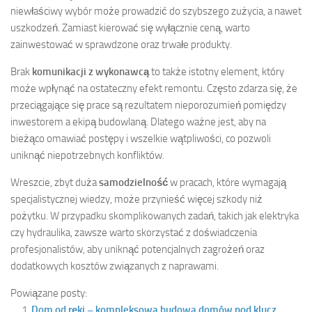
niewłaściwy wybór może prowadzić do szybszego zużycia, a nawet
uszkodzeń. Zamiast kierować się wyłącznie ceną, warto
zainwestować w sprawdzone oraz trwałe produkty.
Brak
komunikacji z wykonawcą
to także istotny element, który
może wpłynąć na ostateczny efekt remontu. Często zdarza się, że
przeciągające się prace są rezultatem nieporozumień pomiędzy
inwestorem a ekipą budowlaną. Dlatego ważne jest, aby na
bieżąco omawiać postępy i wszelkie wątpliwości, co pozwoli
uniknąć niepotrzebnych konfliktów.
Wreszcie, zbyt duża
samodzielność
w pracach, które wymagają
specjalistycznej wiedzy, może przynieść więcej szkody niż
pożytku. W przypadku skomplikowanych zadań, takich jak elektryka
czy hydraulika, zawsze warto skorzystać z doświadczenia
profesjonalistów, aby uniknąć potencjalnych zagrożeń oraz
dodatkowych kosztów związanych z naprawami.
Powiązane posty:
Dom od ręki – kompleksowa budowa domów pod klucz