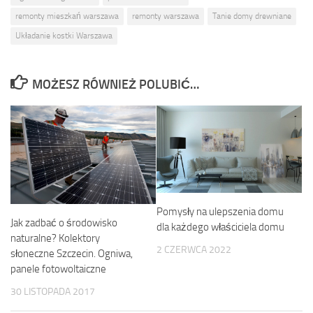
remonty mieszkań warszawa
remonty warszawa
Tanie domy drewniane
Układanie kostki Warszawa
MOŻESZ RÓWNIEŻ POLUBIĆ…
Pomysły na ulepszenia domu
Jak zadbać o środowisko
dla każdego właściciela domu
naturalne? Kolektory
2 CZERWCA 2022
słoneczne Szczecin. Ogniwa,
panele fotowoltaiczne
30 LISTOPADA 2017