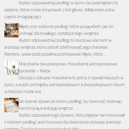
Wybór odpowiedniej podłogi w domu ze zwierzętami to
zadanie, które może przyprawić o ból głowy. Właściciele psów
często zmagają się z …
Błędy przy wyborze podłogi, które psują efekt i jak ich
uniknąć dla trwałego i estetycznego wnętrza
Wybór odpowiedniej podłogi to kluczowy element w
aranżacji wnętrza, który potrafi zdefiniować jego charakter.
Niestety, wiele osób popełnia podstawowe błędy, które …
Mieszkanie dwupokojowe i mieszkanie jednopokojowe
sprzedaż – Kielce
Decyzja o zakupie mieszkania to jedna z najważniejszych w
życiu, a wybór pomiędzy jednopokojowym a dwupokojowym lokum
w Kielcach może być …
Jak dobrać dywan do koloru podłogi, by stworzyć stylową i
harmonijną aranżację wnętrza
Wybór odpowiedniego dywanu, który będzie harmonizował
z kolorem podłogi, jest kluczowy dla stworzenia stylowej aranżacji
wnętrza. Zwykle dywan powinien być albo …