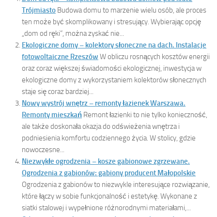
Trójmiasto
Budowa domu to marzenie wielu osób, ale proces
ten może być skomplikowany i stresujący. Wybierając opcję
„dom od ręki”, można zyskać nie...
Ekologiczne domy – kolektory słoneczne na dach. Instalacje
fotowoltaiczne Rzeszów
W obliczu rosnących kosztów energii
oraz coraz większej świadomości ekologicznej, inwestycja w
ekologiczne domy z wykorzystaniem kolektorów słonecznych
staje się coraz bardziej...
Nowy wystrój wnętrz – remonty łazienek Warszawa.
Remonty mieszkań
Remont łazienki to nie tylko konieczność,
ale także doskonała okazja do odświeżenia wnętrza i
podniesienia komfortu codziennego życia. W stolicy, gdzie
nowoczesne...
Niezwykłe ogrodzenia – kosze gabionowe zgrzewane.
Ogrodzenia z gabionów: gabiony producent Małopolskie
Ogrodzenia z gabionów to niezwykle interesujące rozwiązanie,
które łączy w sobie funkcjonalność i estetykę. Wykonane z
siatki stalowej i wypełnione różnorodnymi materiałami,...