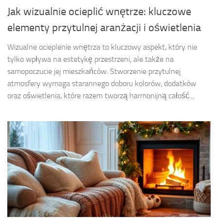
Jak wizualnie ocieplić wnętrze: kluczowe
elementy przytulnej aranżacji i oświetlenia
Wizualne ocieplenie wnętrza to kluczowy aspekt, który nie
tylko wpływa na estetykę przestrzeni, ale także na
samopoczucie jej mieszkańców. Stworzenie przytulnej
atmosfery wymaga starannego doboru kolorów, dodatków
oraz oświetlenia, które razem tworzą harmonijną całość....