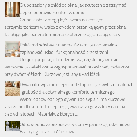
Grube zasłony a chłód od okna: jak skutecznie zatrzymać
ciepło i poprawić komfort w domu
Grube zasłony mogą być Twoim najlepszym
sprzymierzeńcem w walce z chłodem przenikającym przez okna.
Działając jako bariera termiczna, skutecznie ograniczają straty …
Pokój rodzeństwa z dwoma łóżkami: jak optymalnie
zaplanować układ i funkcjonalność przestrzeni
Urządzając pokój dla rodzeństwa, często pojawia się
wyzwanie, jak efektywnie zagospodarować przestrzeń, zwłaszcza
przy dwóch łóżkach. Kluczowe jest, aby układ łóżek …
Dywan do sypialni a ciepło pod stopami: jak wybrać materiał
i grubość dla optymalnego komfortu termicznego
Wybór odpowiedniego dywanu do sypialni ma kluczowe
znaczenie dla komfortu cieplnego, zwłaszcza gdy zależy nam na
ciepłych stopach. Materiały, z których …
Odpowiednio zabezpieczony dom – panele ogrodzeniowe.
Bramy ogrodzenia Warszawa