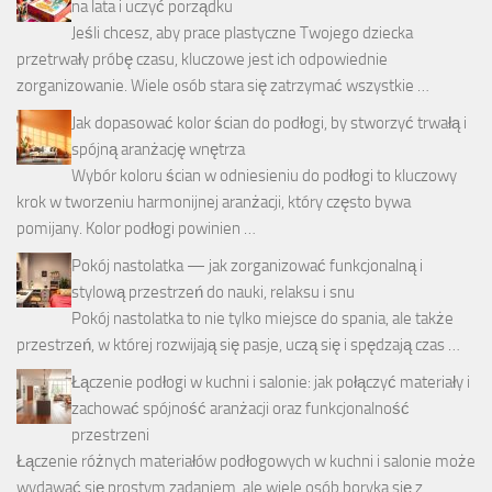
na lata i uczyć porządku
Jeśli chcesz, aby prace plastyczne Twojego dziecka
przetrwały próbę czasu, kluczowe jest ich odpowiednie
zorganizowanie. Wiele osób stara się zatrzymać wszystkie …
Jak dopasować kolor ścian do podłogi, by stworzyć trwałą i
spójną aranżację wnętrza
Wybór koloru ścian w odniesieniu do podłogi to kluczowy
krok w tworzeniu harmonijnej aranżacji, który często bywa
pomijany. Kolor podłogi powinien …
Pokój nastolatka — jak zorganizować funkcjonalną i
stylową przestrzeń do nauki, relaksu i snu
Pokój nastolatka to nie tylko miejsce do spania, ale także
przestrzeń, w której rozwijają się pasje, uczą się i spędzają czas …
Łączenie podłogi w kuchni i salonie: jak połączyć materiały i
zachować spójność aranżacji oraz funkcjonalność
przestrzeni
Łączenie różnych materiałów podłogowych w kuchni i salonie może
wydawać się prostym zadaniem, ale wiele osób boryka się z