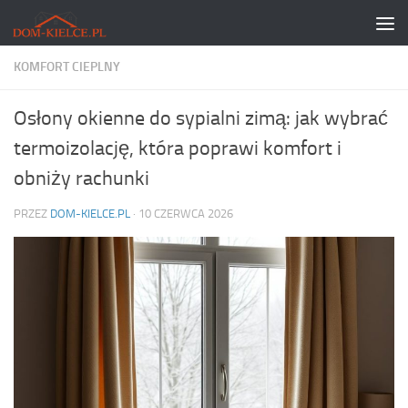
Skip to content
KOMFORT CIEPLNY
Osłony okienne do sypialni zimą: jak wybrać
termoizolację, która poprawi komfort i
obniży rachunki
PRZEZ
DOM-KIELCE.PL
·
10 CZERWCA 2026