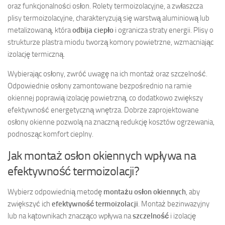
oraz funkcjonalności osłon. Rolety termoizolacyjne, a zwłaszcza
plisy termoizolacyjne, charakteryzują się warstwą aluminiową lub
metalizowaną, która
odbija ciepło
i ogranicza straty energii. Plisy o
strukturze plastra miodu tworzą komory powietrzne, wzmacniając
izolację termiczną.
Wybierając osłony, zwróć uwagę na ich montaż oraz szczelność.
Odpowiednie osłony zamontowane bezpośrednio na ramie
okiennej poprawią izolację powietrzną, co dodatkowo zwiększy
efektywność energetyczną wnętrza. Dobrze zaprojektowane
osłony okienne pozwolą na znaczną redukcję kosztów ogrzewania,
podnosząc komfort cieplny.
Jak montaż osłon okiennych wpływa na
efektywność termoizolacji?
Wybierz odpowiednią metodę
montażu osłon okiennych
, aby
zwiększyć ich
efektywność termoizolacji
. Montaż bezinwazyjny
lub na kątownikach znacząco wpływa na
szczelność
i izolację