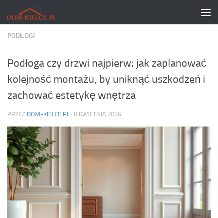
Skip to content
PODŁOGI
Podłoga czy drzwi najpierw: jak zaplanować
kolejność montażu, by uniknąć uszkodzeń i
zachować estetykę wnętrza
PRZEZ
DOM-KIELCE.PL
·
8 KWIETNIA 2026