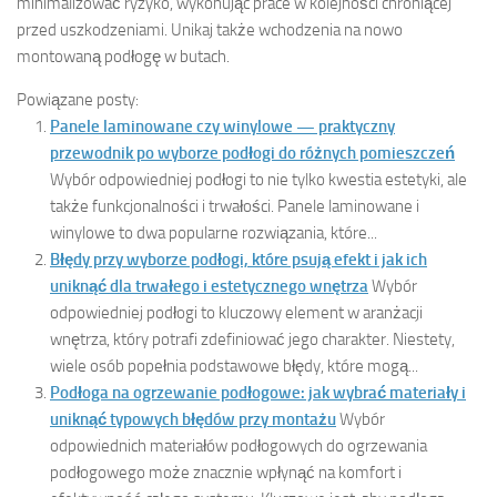
minimalizować ryzyko, wykonując prace w kolejności chroniącej
przed uszkodzeniami. Unikaj także wchodzenia na nowo
montowaną podłogę w butach.
Powiązane posty:
Panele laminowane czy winylowe — praktyczny
przewodnik po wyborze podłogi do różnych pomieszczeń
Wybór odpowiedniej podłogi to nie tylko kwestia estetyki, ale
także funkcjonalności i trwałości. Panele laminowane i
winylowe to dwa popularne rozwiązania, które...
Błędy przy wyborze podłogi, które psują efekt i jak ich
uniknąć dla trwałego i estetycznego wnętrza
Wybór
odpowiedniej podłogi to kluczowy element w aranżacji
wnętrza, który potrafi zdefiniować jego charakter. Niestety,
wiele osób popełnia podstawowe błędy, które mogą...
Podłoga na ogrzewanie podłogowe: jak wybrać materiały i
uniknąć typowych błędów przy montażu
Wybór
odpowiednich materiałów podłogowych do ogrzewania
podłogowego może znacznie wpłynąć na komfort i