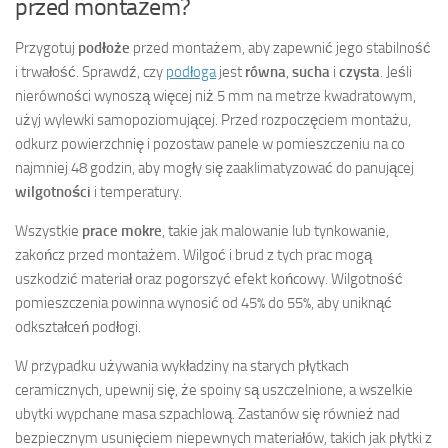
przed montażem?
Przygotuj
podłoże
przed montażem, aby zapewnić jego stabilność
i trwałość. Sprawdź, czy
podłoga
jest
równa
,
sucha
i
czysta
. Jeśli
nierówności wynoszą więcej niż 5 mm na metrze kwadratowym,
użyj wylewki samopoziomującej. Przed rozpoczęciem montażu,
odkurz powierzchnię i pozostaw panele w pomieszczeniu na co
najmniej 48 godzin, aby mogły się zaaklimatyzować do panującej
wilgotności
i temperatury.
Wszystkie
prace mokre
, takie jak malowanie lub tynkowanie,
zakończ przed montażem. Wilgoć i brud z tych prac mogą
uszkodzić materiał oraz pogorszyć efekt końcowy. Wilgotność
pomieszczenia powinna wynosić od 45% do 55%, aby uniknąć
odkształceń podłogi.
W przypadku używania wykładziny na starych płytkach
ceramicznych, upewnij się, że spoiny są uszczelnione, a wszelkie
ubytki wypchane masa szpachlową. Zastanów się również nad
bezpiecznym usunięciem niepewnych materiałów, takich jak płytki z