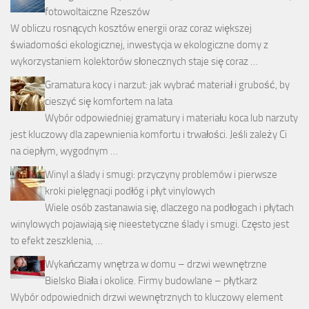
fotowoltaiczne Rzeszów
W obliczu rosnących kosztów energii oraz coraz większej
świadomości ekologicznej, inwestycja w ekologiczne domy z
wykorzystaniem kolektorów słonecznych staje się coraz …
Gramatura kocy i narzut: jak wybrać materiał i grubość, by
cieszyć się komfortem na lata
Wybór odpowiedniej gramatury i materiału koca lub narzuty
jest kluczowy dla zapewnienia komfortu i trwałości. Jeśli zależy Ci
na ciepłym, wygodnym …
Winyl a ślady i smugi: przyczyny problemów i pierwsze
kroki pielęgnacji podłóg i płyt vinylowych
Wiele osób zastanawia się, dlaczego na podłogach i płytach
winylowych pojawiają się nieestetyczne ślady i smugi. Często jest
to efekt zeszklenia, …
Wykańczamy wnętrza w domu – drzwi wewnętrzne
Bielsko Biała i okolice. Firmy budowlane – płytkarz
Wybór odpowiednich drzwi wewnętrznych to kluczowy element