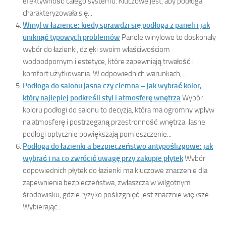
efektywność całego systemu. Kluczowe jest, aby podłoga
charakteryzowała się...
Winyl w łazience: kiedy sprawdzi się podłoga z paneli i jak
uniknąć typowych problemów
Panele winylowe to doskonały
wybór do łazienki, dzięki swoim właściwościom
wodoodpornym i estetyce, które zapewniają trwałość i
komfort użytkowania. W odpowiednich warunkach,...
Podłoga do salonu jasna czy ciemna – jak wybrać kolor,
który najlepiej podkreśli styl i atmosferę wnętrza
Wybór
koloru podłogi do salonu to decyzja, która ma ogromny wpływ
na atmosferę i postrzeganą przestronność wnętrza. Jasne
podłogi optycznie powiększają pomieszczenie...
Podłoga do łazienki a bezpieczeństwo antypoślizgowe: jak
wybrać i na co zwrócić uwagę przy zakupie płytek
Wybór
odpowiednich płytek do łazienki ma kluczowe znaczenie dla
zapewnienia bezpieczeństwa, zwłaszcza w wilgotnym
środowisku, gdzie ryzyko poślizgnięć jest znacznie większe.
Wybierając...