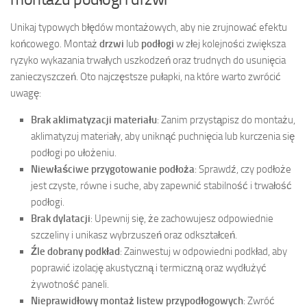
Unikaj typowych błędów montażowych, aby nie zrujnować efektu
końcowego. Montaż
drzwi
lub
podłogi
w złej kolejności zwiększa
ryzyko wykazania trwałych uszkodzeń oraz trudnych do usunięcia
zanieczyszczeń. Oto najczęstsze pułapki, na które warto zwrócić
uwagę:
Brak aklimatyzacji materiału
: Zanim przystąpisz do montażu,
aklimatyzuj materiały, aby uniknąć puchnięcia lub kurczenia się
podłogi po ułożeniu.
Niewłaściwe przygotowanie podłoża
: Sprawdź, czy podłoże
jest czyste, równe i suche, aby zapewnić stabilność i trwałość
podłogi.
Brak dylatacji
: Upewnij się, że zachowujesz odpowiednie
szczeliny i unikasz wybrzuszeń oraz odkształceń.
Źle dobrany podkład
: Zainwestuj w odpowiedni podkład, aby
poprawić izolację akustyczną i termiczną oraz wydłużyć
żywotność paneli.
Nieprawidłowy montaż listew przypodłogowych
: Zwróć