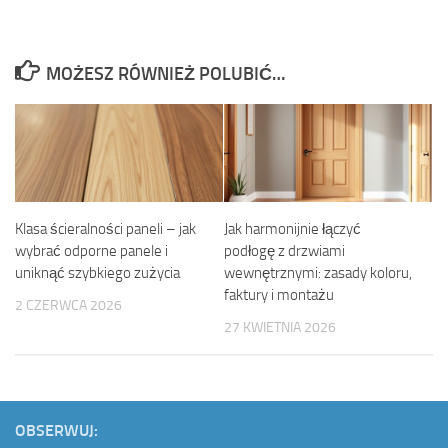
MOŻESZ RÓWNIEŻ POLUBIĆ…
Klasa ścieralności paneli – jak
Jak harmonijnie łączyć
wybrać odporne panele i
podłogę z drzwiami
uniknąć szybkiego zużycia
wewnętrznymi: zasady koloru,
faktury i montażu
2 CZERWCA 2026
27 KWIETNIA 2026
OBSERWUJ: