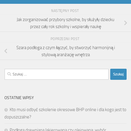
NASTĘPNY POST
Jak zorganizować przybory szkolne, by służyły dziecku
przez cały rok szkolny i wspierały naukę
POPRZEDNI POST
Szara podłoga z czym łączyć, by stworzyć harmonijną i
stylową aranżację wnętrza
Szukaj:
OSTATNIE WPISY
Kto musi odbyć szkolenie okresowe BHP online i dla kogo jest to
dopuszczalne?
Podłoga drewniana lakierowana czy olejowana: wybór