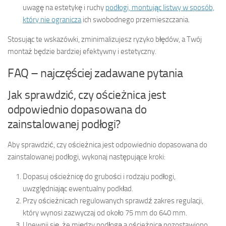
uwagę na estetykę i ruchy
podłogi, montując listwy w sposób,
który nie ogranicza
ich swobodnego przemieszczania.
Stosując te wskazówki, zminimalizujesz ryzyko błędów, a Twój
montaż będzie bardziej efektywny i estetyczny.
FAQ – najczęściej zadawane pytania
Jak sprawdzić, czy ościeżnica jest
odpowiednio dopasowana do
zainstalowanej podłogi?
Aby sprawdzić, czy ościeżnica jest odpowiednio dopasowana do
zainstalowanej podłogi, wykonaj następujące kroki:
Dopasuj ościeżnicę do grubości i rodzaju podłogi,
uwzględniając ewentualny podkład.
Przy ościeżnicach regulowanych sprawdź zakres regulacji,
który wynosi zazwyczaj od około 75 mm do 640 mm.
Upewnij się, że między podłogą a ościeżnicą pozostawiono