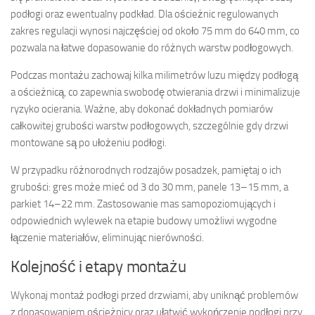
podłogi oraz ewentualny podkład. Dla ościeżnic regulowanych
zakres regulacji wynosi najczęściej od około 75 mm do 640 mm, co
pozwala na łatwe dopasowanie do różnych warstw podłogowych.
Podczas montażu zachowaj kilka milimetrów luzu między podłogą
a ościeżnicą, co zapewnia swobodę otwierania drzwi i minimalizuje
ryzyko ocierania. Ważne, aby dokonać dokładnych pomiarów
całkowitej grubości warstw podłogowych, szczególnie gdy drzwi
montowane są po ułożeniu podłogi.
W przypadku różnorodnych rodzajów posadzek, pamiętaj o ich
grubości: gres może mieć od 3 do 30 mm, panele 13–15 mm, a
parkiet 14–22 mm. Zastosowanie mas samopoziomujących i
odpowiednich wylewek na etapie budowy umożliwi wygodne
łączenie materiałów, eliminując nierówności.
Kolejność i etapy montażu
Wykonaj montaż podłogi przed drzwiami, aby uniknąć problemów
z dopasowaniem ościeżnicy oraz ułatwić wykończenie podłogi przy