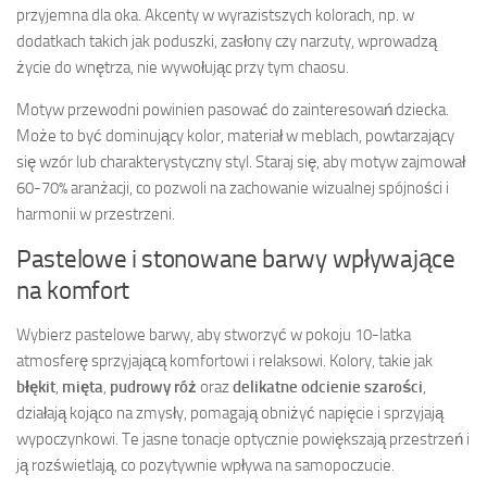
przyjemna dla oka. Akcenty w wyrazistszych kolorach, np. w
dodatkach takich jak poduszki, zasłony czy narzuty, wprowadzą
życie do wnętrza, nie wywołując przy tym chaosu.
Motyw przewodni powinien pasować do zainteresowań dziecka.
Może to być dominujący kolor, materiał w meblach, powtarzający
się wzór lub charakterystyczny styl. Staraj się, aby motyw zajmował
60-70% aranżacji, co pozwoli na zachowanie wizualnej spójności i
harmonii w przestrzeni.
Pastelowe i stonowane barwy wpływające
na komfort
Wybierz pastelowe barwy, aby stworzyć w pokoju 10-latka
atmosferę sprzyjającą komfortowi i relaksowi. Kolory, takie jak
błękit
,
mięta
,
pudrowy róż
oraz
delikatne odcienie szarości
,
działają kojąco na zmysły, pomagają obniżyć napięcie i sprzyjają
wypoczynkowi. Te jasne tonacje optycznie powiększają przestrzeń i
ją rozświetlają, co pozytywnie wpływa na samopoczucie.