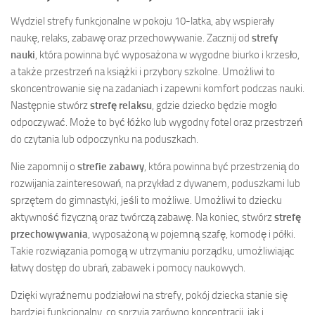
Wydziel strefy funkcjonalne w pokoju 10-latka, aby wspierały
naukę, relaks, zabawę oraz przechowywanie. Zacznij od
strefy
nauki
, która powinna być wyposażona w wygodne biurko i krzesło,
a także przestrzeń na książki i przybory szkolne. Umożliwi to
skoncentrowanie się na zadaniach i zapewni komfort podczas nauki.
Następnie stwórz
strefę relaksu
, gdzie dziecko będzie mogło
odpoczywać. Może to być łóżko lub wygodny fotel oraz przestrzeń
do czytania lub odpoczynku na poduszkach.
Nie zapomnij o
strefie zabawy
, która powinna być przestrzenią do
rozwijania zainteresowań, na przykład z dywanem, poduszkami lub
sprzętem do gimnastyki, jeśli to możliwe. Umożliwi to dziecku
aktywność fizyczną oraz twórczą zabawę. Na koniec, stwórz
strefę
przechowywania
, wyposażoną w pojemną szafę, komodę i półki.
Takie rozwiązania pomogą w utrzymaniu porządku, umożliwiając
łatwy dostęp do ubrań, zabawek i pomocy naukowych.
Dzięki wyraźnemu podziałowi na strefy, pokój dziecka stanie się
bardziej funkcjonalny, co sprzyja zarówno koncentracji, jak i