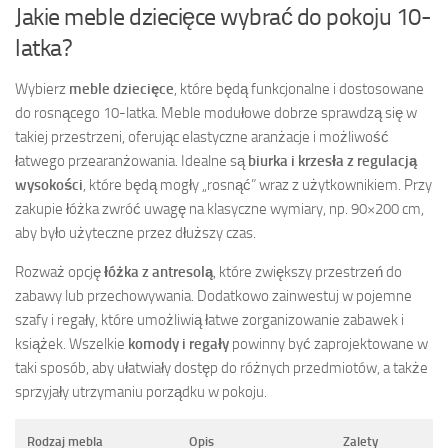
Jakie meble dziecięce wybrać do pokoju 10-
latka?
Wybierz
meble dziecięce
, które będą funkcjonalne i dostosowane
do rosnącego 10-latka. Meble modułowe dobrze sprawdzą się w
takiej przestrzeni, oferując elastyczne aranżacje i możliwość
łatwego przearanżowania. Idealne są
biurka i krzesła z regulacją
wysokości
, które będą mogły „rosnąć” wraz z użytkownikiem. Przy
zakupie łóżka zwróć uwagę na klasyczne wymiary, np. 90×200 cm,
aby było użyteczne przez dłuższy czas.
Rozważ opcję
łóżka z antresolą
, które zwiększy przestrzeń do
zabawy lub przechowywania. Dodatkowo zainwestuj w pojemne
szafy i regały, które umożliwią łatwe zorganizowanie zabawek i
książek. Wszelkie
komody i regały
powinny być zaprojektowane w
taki sposób, aby ułatwiały dostęp do różnych przedmiotów, a także
sprzyjały utrzymaniu porządku w pokoju.
Rodzaj mebla
Opis
Zalety