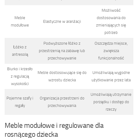
Możliwość
Meble
dostosowania do
Elastyczne w aranżacji
modułowe
zmieniających się
potrzeb
Podwyższone łóżko z
Os­zczędza miejsce,
Łóżko z
przestrzenią na zabawę lub
zwiększa
antresolą
przechowywanie
funkcjonalność
Biurko i krzesło
Meble dostosowujące się do
Umożliwiają wygodne
z regulacją
wzrostu dziecka
użytkowanie przez lata
wysokości
Umożliwiają utrzymanie
Pojemne szafy i
Organizacja przestrzeni do
porządku i dostęp do
regały
przechowywania
rzeczy
Meble modułowe i regulowane dla
rosnącego dziecka