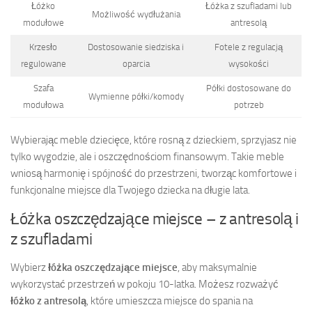
Łóżko
Łóżka z szufladami lub
Możliwość wydłużania
modułowe
antresolą
Krzesło
Dostosowanie siedziska i
Fotele z regulacją
regulowane
oparcia
wysokości
Szafa
Półki dostosowane do
Wymienne półki/komody
modułowa
potrzeb
Wybierając meble dziecięce, które rosną z dzieckiem, sprzyjasz nie
tylko wygodzie, ale i oszczędnościom finansowym. Takie meble
wniosą harmonię i spójność do przestrzeni, tworząc komfortowe i
funkcjonalne miejsce dla Twojego dziecka na długie lata.
Łóżka oszczędzające miejsce – z antresolą i
z szufladami
Wybierz
łóżka oszczędzające miejsce
, aby maksymalnie
wykorzystać przestrzeń w pokoju 10-latka. Możesz rozważyć
łóżko z antresolą
, które umieszcza miejsce do spania na