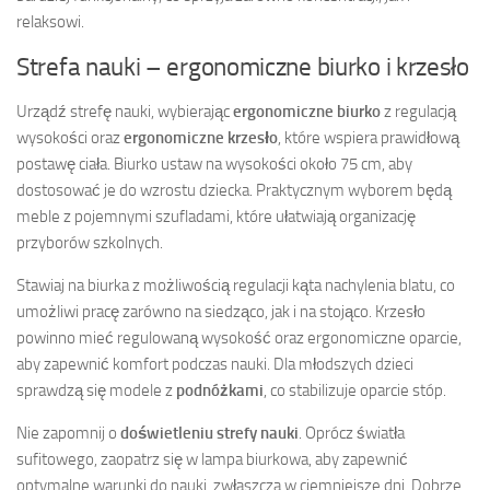
relaksowi.
Strefa nauki – ergonomiczne biurko i krzesło
Urządź strefę nauki, wybierając
ergonomiczne biurko
z regulacją
wysokości oraz
ergonomiczne krzesło
, które wspiera prawidłową
postawę ciała. Biurko ustaw na wysokości około 75 cm, aby
dostosować je do wzrostu dziecka. Praktycznym wyborem będą
meble z pojemnymi szufladami, które ułatwiają organizację
przyborów szkolnych.
Stawiaj na biurka z możliwością regulacji kąta nachylenia blatu, co
umożliwi pracę zarówno na siedząco, jak i na stojąco. Krzesło
powinno mieć regulowaną wysokość oraz ergonomiczne oparcie,
aby zapewnić komfort podczas nauki. Dla młodszych dzieci
sprawdzą się modele z
podnóżkami
, co stabilizuje oparcie stóp.
Nie zapomnij o
doświetleniu strefy nauki
. Oprócz światła
sufitowego, zaopatrz się w lampa biurkowa, aby zapewnić
optymalne warunki do nauki, zwłaszcza w ciemniejsze dni. Dobrze,