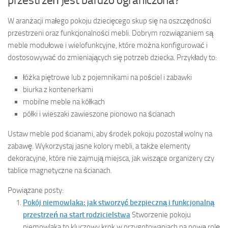
przestrzeń jest bardzo ograniczona?
W aranżacji małego pokoju dziecięcego skup się na oszczędności
przestrzeni oraz funkcjonalności mebli. Dobrym rozwiązaniem są
meble modułowe i wielofunkcyjne, które można konfigurować i
dostosowywać do zmieniających się potrzeb dziecka. Przykłady to:
łóżka piętrowe lub z pojemnikami na pościel i zabawki
biurka z kontenerkami
mobilne meble na kółkach
półki i wieszaki zawieszone pionowo na ścianach
Ustaw meble pod ścianami, aby środek pokoju pozostał wolny na
zabawę. Wykorzystaj jasne kolory mebli, a także elementy
dekoracyjne, które nie zajmują miejsca, jak wiszące organizery czy
tablice magnetyczne na ścianach.
Powiązane posty:
Pokój niemowlaka: jak stworzyć bezpieczną i funkcjonalną
przestrzeń na start rodzicielstwa
Stworzenie pokoju
niemowlaka to kluczowy krok w przygotowaniach na nową rolę