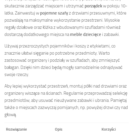
skutecznie zarządzać miejscem i utrzymać
porządek
w pokoju 10-
latka. Zainwestuj w
pojemne szafy
z drzwiami przesuwnymi, które
pozwalają na maksymalne wykorzystanie przestrzeni. Wysokie
regały działowe oraz łóżka z wbudowanymi szufladami również
dostarczą dodatkowego miejsca na
meble dziecięce
i zabawki.
Używaj przezroczystych pojemników i koszy z etykietami, co
znacznie ułatwi sięganie po potrzebne przedmioty. Warto
zastosować organizery i podziały w szufladach, aby zmniejszyć
bałagan. Dzięki nim dzieci będą mogły samodzielnie odnajdywać
swoje rzeczy.
Aby lepiej wykorzystać przestrzeń, montuj półki nad drzwiami oraz
organizery wiszące na ścianach. Regularnie przeprowadzaj selekcję
przedmiotów, aby usuwać nieużywane zabawki i ubrania. Pamiętaj
także o miejscach zazwyczaj pomijanych, np. powyżej drzwi czy nad
głową.
Rozwiązanie
Opis
Korzyści