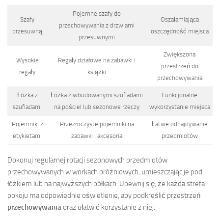
Pojemne szafy do
Szafy
Oszałamiająca
przechowywania z drzwiami
przesuwną
oszczędność miejsca
przesuwnymi
Zwiększona
Wysokie
Regały działowe na zabawki i
przestrzeń do
regały
książki
przechowywania
Łóżka z
Łóżka z wbudowanymi szufladami
Funkcjonalne
szufladami
na pościel lub sezonowe rzeczy
wykorzystanie miejsca
Pojemniki z
Przezroczyste pojemniki na
Łatwe odnajdywanie
etykietami
zabawki i akcesoria
przedmiotów
Dokonuj regularnej rotacji sezonowych przedmiotów
przechowywanych w workach próżniowych, umieszczając je pod
łóżkiem lub na najwyższych półkach. Upewnij się, że każda strefa
pokoju ma odpowiednie oświetlenie, aby podkreślić przestrzeń
przechowywania
oraz ułatwić korzystanie z niej.