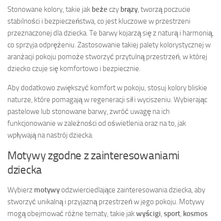
Stonowane kolory, takie jak
beże
czy
brązy
, tworzą poczucie
stabilności i bezpieczeństwa, co jest kluczowe w przestrzeni
przeznaczonej dla dziecka. Te barwy kojarzą się z naturą i harmonią,
co sprzyja odprężeniu. Zastosowanie takiej palety kolorystycznej w
aranżacji pokoju pomoże stworzyć przytulną przestrzeń, w której
dziecko czuje się komfortowo i bezpiecznie.
Aby dodatkowo zwiększyć komfort w pokoju, stosuj kolory bliskie
naturze, które pomagają w regeneracji sił i wyciszeniu. Wybierając
pastelowe lub stonowane barwy, zwróć uwagę na ich
funkcjonowanie w zależności od oświetlenia oraz na to, jak
wpływają na nastrój dziecka.
Motywy zgodne z zainteresowaniami
dziecka
Wybierz
motywy
odzwierciedlające zainteresowania dziecka, aby
stworzyć unikalną i przyjazną przestrzeń w jego pokoju. Motywy
mogą obejmować różne tematy, takie jak
wyścigi
,
sport
,
kosmos