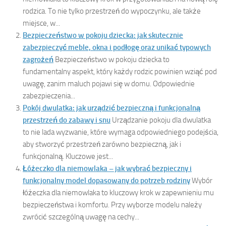
rodzica. To nie tylko przestrzeń do wypoczynku, ale także
miejsce, w...
Bezpieczeństwo w pokoju dziecka: jak skutecznie
zabezpieczyć meble, okna i podłogę oraz unikać typowych
zagrożeń
Bezpieczeństwo w pokoju dziecka to
fundamentalny aspekt, który każdy rodzic powinien wziąć pod
uwagę, zanim maluch pojawi się w domu. Odpowiednie
zabezpieczenia...
Pokój dwulatka: jak urządzić bezpieczną i funkcjonalną
przestrzeń do zabawy i snu
Urządzanie pokoju dla dwulatka
to nie lada wyzwanie, które wymaga odpowiedniego podejścia,
aby stworzyć przestrzeń zarówno bezpieczną, jak i
funkcjonalną. Kluczowe jest...
Łóżeczko dla niemowlaka – jak wybrać bezpieczny i
funkcjonalny model dopasowany do potrzeb rodziny
Wybór
łóżeczka dla niemowlaka to kluczowy krok w zapewnieniu mu
bezpieczeństwa i komfortu. Przy wyborze modelu należy
zwrócić szczególną uwagę na cechy...