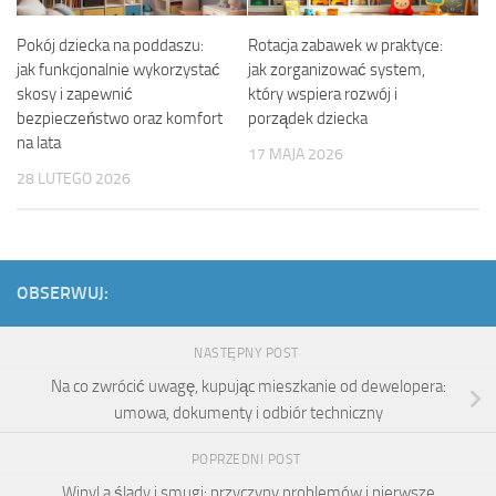
Pokój dziecka na poddaszu:
Rotacja zabawek w praktyce:
jak funkcjonalnie wykorzystać
jak zorganizować system,
skosy i zapewnić
który wspiera rozwój i
bezpieczeństwo oraz komfort
porządek dziecka
na lata
17 MAJA 2026
28 LUTEGO 2026
OBSERWUJ:
NASTĘPNY POST
Na co zwrócić uwagę, kupując mieszkanie od dewelopera:
umowa, dokumenty i odbiór techniczny
POPRZEDNI POST
Winyl a ślady i smugi: przyczyny problemów i pierwsze