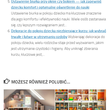
Ustawienie biurka przy oknie czy bokiem — jak zapewnić
dziecku komfort i optymalne oświetlenie do nauki
Ustawienie biurka w pokoju dziecka ma kluczowe znaczenie
dla jego komfortu i efektywności nauki. Wiele osób zastanawia
się, czy lepszym rozwiązaniem jest...
Dekoracje do pokoju dziecka niezbierające kurzu: jak wybrać
trwałe i łatwe w utrzymaniu ozdoby
Wybierając dekoracje do
pokoju dziecka, wielu rodziców staje przed wyzwaniem, jakim
jest utrzymanie czystości i higieny. Aby uniknąć zbierania
kurzu, kluczowe jest,...
MOŻESZ RÓWNIEŻ POLUBIĆ…