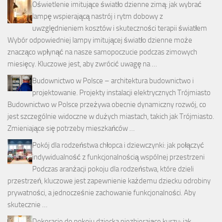
Oświetlenie imitujące światło dzienne zimą: jak wybrać
lampę wspierającą nastrój i rytm dobowy z
uwzględnieniem kosztów i skuteczności terapii światłem
Wybór odpowiedniej lampy imitującej światło dzienne może
znacząco wpłynąć na nasze samopoczucie podczas zimowych
miesięcy. Kluczowe jest, aby zwrócić uwagę na …
Budownictwo w Polsce – architektura budownictwo i
projektowanie. Projekty instalacji elektrycznych Trójmiasto
Budownictwo w Polsce przeżywa obecnie dynamiczny rozwój, co
jest szczególnie widoczne w dużych miastach, takich jak Trójmiasto.
Zmieniające się potrzeby mieszkańców …
Pokój dla rodzeństwa chłopca i dziewczynki: jak połączyć
indywidualność z funkcjonalnością wspólnej przestrzeni
Podczas aranżacji pokoju dla rodzeństwa, które dzieli
przestrzeń, kluczowe jest zapewnienie każdemu dziecku odrobiny
prywatności, a jednocześnie zachowanie funkcjonalności. Aby
skutecznie …
Dekoracje do pokoju dziecka niezbierające kurzu: jak