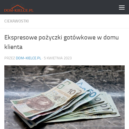
Skip to content
CIEKAWOSTKI
Ekspresowe pożyczki gotówkowe w domu
klienta
PRZEZ
DOM-KIELCE.PL
·
5 KWIETNIA 2023