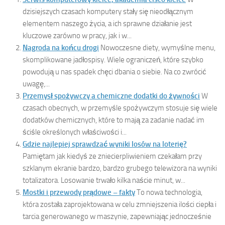
dzisiejszych czasach komputery stały się nieodłącznym
elementem naszego życia, a ich sprawne działanie jest
kluczowe zarówno w pracy, jak i w...
Nagroda na końcu drogi
Nowoczesne diety, wymyślne menu,
skomplikowane jadłospisy. Wiele ograniczeń, które szybko
powodują u nas spadek chęci dbania o siebie. Na co zwrócić
uwagę,...
Przemysł spożywczy a chemiczne dodatki do żywności
W
czasach obecnych, w przemyśle spożywczym stosuje się wiele
dodatków chemicznych, które to mają za zadanie nadać im
ściśle określonych właściwości i...
Gdzie najlepiej sprawdzać wyniki losów na loterię?
Pamiętam jak kiedyś ze zniecierpliwieniem czekałam przy
szklanym ekranie bardzo, bardzo grubego telewizora na wyniki
totalizatora. Losowanie trwało kilka naście minut, w...
Mostki i przewody prądowe – fakty
To nowa technologia,
która została zaprojektowana w celu zmniejszenia ilości ciepła i
tarcia generowanego w maszynie, zapewniając jednocześnie