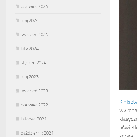
czerwiec 2024
maj 2024
kwiecień 2024
luty 2024
styczeń 2024
maj 2023
kwiecień 2023
Kinkiet
czerwiec 2022
wykonan
klasycz
listopad 2021
oświetl
październik 2021
sprawi,