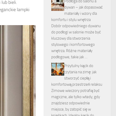
Podłoga do salonu a
lub bieli.
dywan – jak dopasować
eganckie lampki
materiały i wzory dla
komfortu i stylu wnętrza
Dobór odpowiedniego dywanu
do podłogi w salonie może być
kluczowy dla stworzenia
stylowego i komfortowego
wnętrza. Różne materiały
podłogowe, takie jak …
Przytulny kącik do
czytania na zimę: jak
stworzyć ciepłą i
komfortową przestrzeń relaksu
Zimowe wieczory potrafią być
magiczne, ale tylko wtedy, gdy
znajdziesz odpowiednie
miejsce, by zatopić się w
książkach. Idealny kącik do