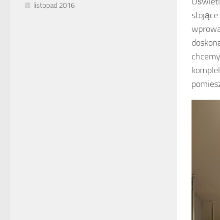
Oświetl
listopad 2016
stojące
wprowad
doskona
chcemy 
komplek
pomies