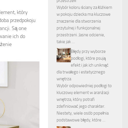
przestrzeń
Wybór koloru ściany za łóżkiem
element, który
w pokoju dziecka ma kluczowe
doba przedpokoju
znaczenie dla stworzenia
ancji. Są one
przytulnej i funkcjonalnej
przestrzeni. Jasne odcienie,
wanie ich do
takie jak …
ażenie
Błędy przy wyborze
podłogi, które psują
efekt i jak ich uniknąć
dla trwałego i estetycznego
wnętrza
Wybór odpowiedniej podłogi to
kluczowy element w aranżacji
wnętrza, który potrafi
zdefiniować jego charakter.
Niestety, wiele osób popełnia
podstawowe błędy, które …