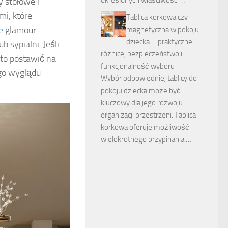
y stołowe i
mi, które
Tablica korkowa czy
e
glamour
magnetyczna w pokoju
dziecka – praktyczne
 sypialni. Jeśli
różnice, bezpieczeństwo i
to postawić na
funkcjonalność wyboru
go wyglądu
Wybór odpowiedniej tablicy do
pokoju dziecka może być
kluczowy dla jego rozwoju i
organizacji przestrzeni. Tablica
korkowa oferuje możliwość
wielokrotnego przypinania …