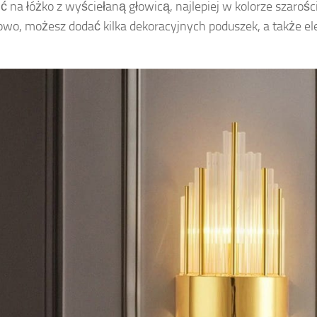
 na łóżko z wyściełaną głowicą, najlepiej w kolorze szarości 
wo, możesz dodać kilka dekoracyjnych poduszek, a także el