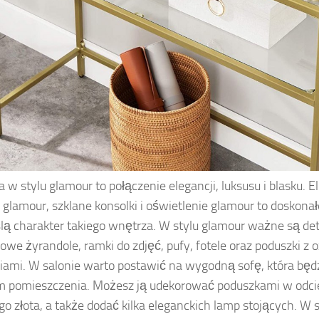
 w stylu glamour to połączenie elegancji, luksusu i blasku. E
y glamour, szklane konsolki i oświetlenie glamour to doskonał
lą charakter takiego wnętrza. W stylu glamour ważne są deta
łowe żyrandole, ramki do zdjęć, pufy, fotele oraz poduszki z
iami. W salonie warto postawić na wygodną sofę, która będ
 pomieszczenia. Możesz ją udekorować poduszkami w odcien
o złota, a także dodać kilka eleganckich lamp stojących. W s