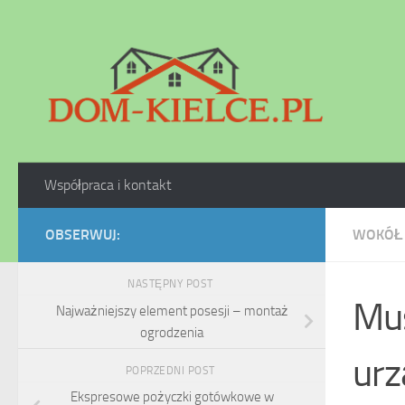
Skip to content
Współpraca i kontakt
OBSERWUJ:
WOKÓŁ
NASTĘPNY POST
Mus
Najważniejszy element posesji – montaż
ogrodzenia
urz
POPRZEDNI POST
Ekspresowe pożyczki gotówkowe w