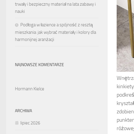
trwały i bezpieczny materiał na lata zabawy i
nauki
Podłoga w łazience a spójność z resztą
mieszkania: jak wybrać materiały i kolory dla
harmonijnej aranżacji
NAJNOWSZE KOMENTARZE
Wnętrza
kinkiet
Hormann Kielce
podkreś
kryszta
zdobien
ARCHIWA
punktem
lipiec 2026
różoweg