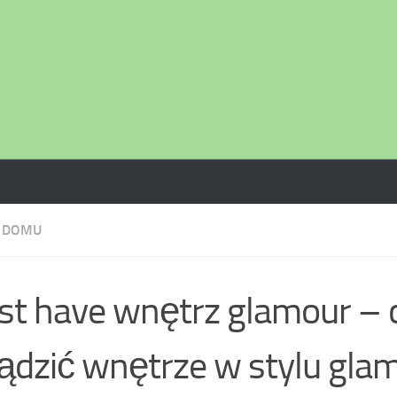
 DOMU
t have wnętrz glamour – cz
ądzić wnętrze w stylu gla