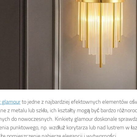
y glamour
to jedne z najbardziej efektownych elementów ośw
e z metalu lub szkła, ich kształty mogą być bardzo różnoro
nych do nowoczesnych. Kinkiety glamour doskonale sprawdzą
enia punktowego, np. wzdłuż korytarza lub nad lustrem w łazi
 że pomieszczenie nabierze elegancji i wytworności.