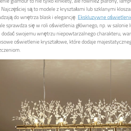
enie glamour to nie tylko kinkiety, ale również plafony, lamp
. Najczęściej są to modele z kryształami lub szklanymi klosza
zają do wnętrza blask i elegancję.
Ekskluzywne oświetleni
le sprawdza się w roli oświetlenia głównego, np. w salonie lub
dodać swojemu wnętrzu niepowtarzalnego charakteru, war
sowe oświetlenie kryształowe, które dodaje majestatyczne
zczeniom.