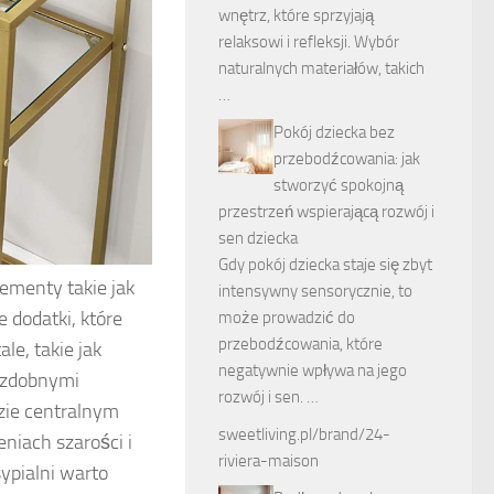
wnętrz, które sprzyjają
relaksowi i refleksji. Wybór
naturalnych materiałów, takich
…
Pokój dziecka bez
przebodźcowania: jak
stworzyć spokojną
przestrzeń wspierającą rozwój i
sen dziecka
Gdy pokój dziecka staje się zbyt
lementy takie jak
intensywny sensorycznie, to
e dodatki, które
może prowadzić do
przebodźcowania, które
le, takie jak
negatywnie wpływa na jego
 ozdobnymi
rozwój i sen. …
zie centralnym
sweetliving.pl/brand/24-
iach szarości i
riviera-maison
ypialni warto