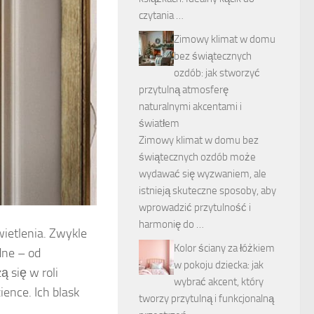
czytania …
Zimowy klimat w domu
bez świątecznych
ozdób: jak stworzyć
przytulną atmosferę
naturalnymi akcentami i
światłem
Zimowy klimat w domu bez
świątecznych ozdób może
wydawać się wyzwaniem, ale
istnieją skuteczne sposoby, aby
wprowadzić przytulność i
harmonię do …
ietlenia. Zwykle
Kolor ściany za łóżkiem
dne – od
w pokoju dziecka: jak
 się w roli
wybrać akcent, który
ence. Ich blask
tworzy przytulną i funkcjonalną