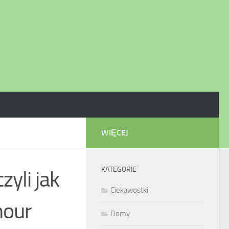
WIĘCEJ
KATEGORIE
yli jak
Ciekawostki
mour
Domy