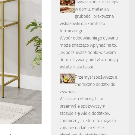
Dywan a odczucie ciepła
w domu: materiały,
grubość i praktyczne
wskazówki dla komfortu
termicznego
Wybór odpowiedniego dywanu
może znacząco wpłynąć na to,
jak odczuwasz ciepło w swoim
domu. Dywany nie tylko dodają
estetyki, ale także …
Przemysł spożywczy a
chemiczne dodatki do
żywności
W czasach obecnych, w
przemyśle spożywczym
stosuje się wiele dodatków
chemicznych, które to mają za
zadanie nadać im ściśle
określonych właściwości …