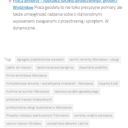
Praca geodety – naprawa sprzętu geodezyjnego, geodeci
Wodzisław
Praca geodety to nie tylko precyzyjne pomiary, ale
także umiejętność radzenia sobie z różnorodnymi
wyzwaniami związanymi z przestrzenią i sprzętem. W
dynamicznie...
Tagi:
agregaty prądotwórcze wynajem
cennik remonty Warszawa - usługi
części do maszyn
deska tarasowa bangkirai
drewniana podbitka
firma remontowa Warszawa
kompleksowe remonty i wykańczanie mieszkań - Warszawa
koparka Łódź
kuchnie na wymiar Warszawa
naprawa sprzętu geodezyjnego
producent maszyn budowlanych
profesjonalne usługi budowlane w Warszawie
Projekty instalacji elektrycznych Trójmiasto
remonty wnętrz warszawa
serwis maszyn Wrocław
uszczelniacz dekarski Lakma