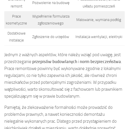
Pozwolenie na budowę
remont
układu pomieszczeń
Prace
Wypełnienie formularza
Malowanie, wymiana podłóg
kosmetyczne
zgłoszeniowego
Dodatkowe
Zgłoszenie do urzędów
Instalacja wentylacji, elektryki
instalacje
Jednym z ważnych aspektów, które należy wziąć pod uwagę, jest
przestrzeganie
przepisów budowlanych
i
norm bezpieczeństwa
.
Prace remontowe powinny być wykonywane zgodnie z lokalnymi
regulacjami, co nie tylko zapewnia ich jakość, ale również chroni
mieszkańców przed potencjalnymi zagrożeniami. W przypadku
wątpliwości, warto skonsultować się z fachowcem lub prawnikiem
specjalizującym się w prawie budowlanym.
Pamiętaj, że zlekceważenie formalności może prowadzić do
problemów prawnych, a nawet konieczności demontażu
nielegalnie wykonanych prac. Dlatego przed przystąpieniem do
jakichkolwiek działań w mieszkaniu, warto dokładnie sprawdzić,