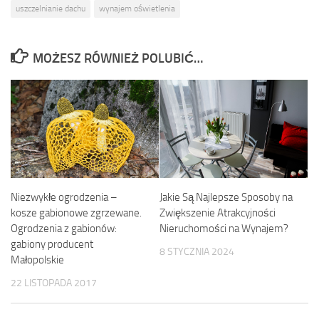
uszczelnianie dachu
wynajem oświetlenia
MOŻESZ RÓWNIEŻ POLUBIĆ…
Jakie Są Najlepsze Sposoby na
Niezwykłe ogrodzenia –
Zwiększenie Atrakcyjności
kosze gabionowe zgrzewane.
Nieruchomości na Wynajem?
Ogrodzenia z gabionów:
gabiony producent
8 STYCZNIA 2024
Małopolskie
22 LISTOPADA 2017