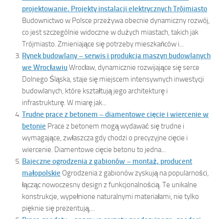
projektowanie. Projekty instalacji elektrycznych Trójmiasto
Budownictwo w Polsce przeżywa obecnie dynamiczny rozwój,
co jest szczególnie widoczne w dużych miastach, takich jak
Trójmiasto. Zmieniające się potrzeby mieszkańców i...
Rynek budowlany – serwis i produkcja maszyn budowlanych
we Wrocławiu
Wrocław, dynamicznie rozwijające się serce
Dolnego Śląska, staje się miejscem intensywnych inwestycji
budowlanych, które kształtują jego architekturę i
infrastrukturę. W miarę jak...
Trudne prace z betonem – diamentowe cięcie i wiercenie w
betonie
Prace z betonem mogą wydawać się trudne i
wymagające, zwłaszcza gdy chodzi o precyzyjne cięcie i
wiercenie. Diamentowe cięcie betonu to jedna...
Bajeczne ogrodzenia z gabionów – montaż, producent
małopolskie
Ogrodzenia z gabionów zyskują na popularności,
łącząc nowoczesny design z funkcjonalnością. Te unikalne
konstrukcje, wypełnione naturalnymi materiałami, nie tylko
pięknie się prezentują,...