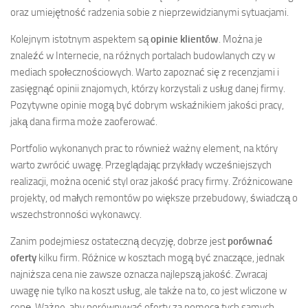
oraz umiejętność radzenia sobie z nieprzewidzianymi sytuacjami.
Kolejnym istotnym aspektem są
opinie klientów
. Można je
znaleźć w Internecie, na różnych portalach budowlanych czy w
mediach społecznościowych. Warto zapoznać się z recenzjami i
zasięgnąć opinii znajomych, którzy korzystali z usług danej firmy.
Pozytywne opinie mogą być dobrym wskaźnikiem jakości pracy,
jaką dana firma może zaoferować.
Portfolio wykonanych prac to również ważny element, na który
warto zwrócić uwagę. Przeglądając przykłady wcześniejszych
realizacji, można ocenić styl oraz jakość pracy firmy. Zróżnicowane
projekty, od małych remontów po większe przebudowy, świadczą o
wszechstronności wykonawcy.
Zanim podejmiesz ostateczną decyzję, dobrze jest
porównać
oferty
kilku firm. Różnice w kosztach mogą być znaczące, jednak
najniższa cena nie zawsze oznacza najlepszą jakość. Zwracaj
uwagę nie tylko na koszt usług, ale także na to, co jest wliczone w
cenę. Ważne, aby porównywać oferty za pomocą tych samych