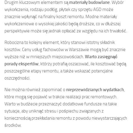
Drugim kluczowym elementem są
materiały budowlane
. Wybór
wykończenia, rodzaju podłóg, płytek czy sprzętu AGD może
znacznie wpłynąć na finalny koszt remontu. Modne materiały
wykończeniowe o wysokiej jakości będą droższe, co w dłuższej
perspektywie może się jednak opłacać ze względu na ich trwałość.
Robocizna to kolejny element, który stanowi istotny składnik
kosztów. Ceny usług fachowców w Warszawie mogą być znacznie
wyższe niż w mniejszych miejscowościach.
Warto zasięgnąć
porady ekspertów
, którzy potrafią oszacować, ile kosztować będą
poszczególne etapy remontu, a także wskazać potencjalne
oszczędności.
Nie można również zapominać o
nieprzewidzianych wydatkach
,
które mogą się pojawić w trakcie realizacji prac remontowych.
Warto w budżecie przeznaczyć dodatkowe fundusze na takie
sytuacje, aby uniknąć stresu i pośpiechu związanych z
koniecznością przekładania remontu z powodu niewystarczających
środków.