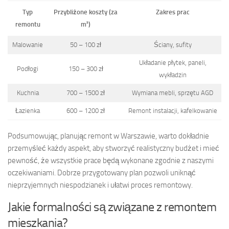
Typ
Przybliżone koszty (za
Zakres prac
remontu
m²)
Malowanie
50 – 100 zł
Ściany, sufity
Układanie płytek, paneli,
Podłogi
150 – 300 zł
wykładzin
Kuchnia
700 – 1500 zł
Wymiana mebli, sprzętu AGD
Łazienka
600 – 1200 zł
Remont instalacji, kafelkowanie
Podsumowując, planując remont w Warszawie, warto dokładnie
przemyśleć każdy aspekt, aby stworzyć realistyczny budżet i mieć
pewność, że wszystkie prace będą wykonane zgodnie z naszymi
oczekiwaniami. Dobrze przygotowany plan pozwoli uniknąć
nieprzyjemnych niespodzianek i ułatwi proces remontowy.
Jakie formalności są związane z remontem
mieszkania?