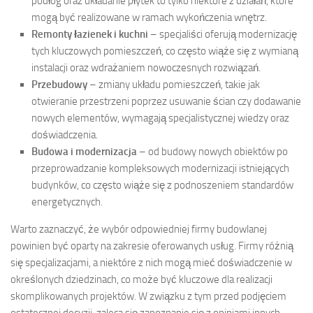
podłóg oraz układanie płytek to tylko niektóre z działań, które
mogą być realizowane w ramach wykończenia wnętrz.
Remonty łazienek i kuchni
– specjaliści oferują modernizację
tych kluczowych pomieszczeń, co często wiąże się z wymianą
instalacji oraz wdrażaniem nowoczesnych rozwiązań.
Przebudowy
– zmiany układu pomieszczeń, takie jak
otwieranie przestrzeni poprzez usuwanie ścian czy dodawanie
nowych elementów, wymagają specjalistycznej wiedzy oraz
doświadczenia.
Budowa i modernizacja
– od budowy nowych obiektów po
przeprowadzanie kompleksowych modernizacji istniejących
budynków, co często wiąże się z podnoszeniem standardów
energetycznych.
Warto zaznaczyć, że wybór odpowiedniej firmy budowlanej
powinien być oparty na zakresie oferowanych usług. Firmy różnią
się specjalizacjami, a niektóre z nich mogą mieć doświadczenie w
określonych dziedzinach, co może być kluczowe dla realizacji
skomplikowanych projektów. W związku z tym przed podjęciem
ostatecznej decyzji, zaleca się zapoznanie się z opiniami innych