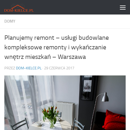
Skip to content
DOMY
Planujemy remont – usługi budowlane
kompleksowe remonty i wykańczanie
wnętrz mieszkań – Warszawa
PRZEZ
DOM-KIELCE.PL
·
29 CZERWCA 2017