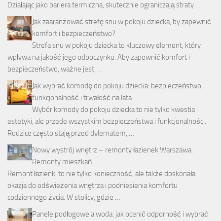
Działając jako bariera termiczna, skutecznie ograniczają straty …
Jak zaaranżować strefę snu w pokoju dziecka, by zapewnić
komfort i bezpieczeństwo?
Strefa snu w pokoju dziecka to kluczowy element, który
wpływa na jakość jego odpoczynku. Aby zapewnić komfort i
bezpieczeństwo, ważne jest, …
Jak wybrać komodę do pokoju dziecka: bezpieczeństwo,
funkcjonalność i trwałość na lata
Wybór komody do pokoju dziecka to nie tylko kwestia
estetyki, ale przede wszystkim bezpieczeństwa i funkcjonalności.
Rodzice często stają przed dylematem, …
Nowy wystrój wnętrz – remonty łazienek Warszawa.
Remonty mieszkań
Remont łazienki to nie tylko konieczność, ale także doskonała
okazja do odświeżenia wnętrza i podniesienia komfortu
codziennego życia. W stolicy, gdzie …
Panele podłogowe a woda: jak ocenić odporność i wybrać