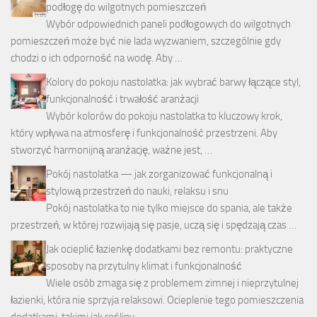
podłogę do wilgotnych pomieszczeń
Wybór odpowiednich paneli podłogowych do wilgotnych
pomieszczeń może być nie lada wyzwaniem, szczególnie gdy
chodzi o ich odporność na wodę. Aby …
Kolory do pokoju nastolatka: jak wybrać barwy łączące styl,
funkcjonalność i trwałość aranżacji
Wybór kolorów do pokoju nastolatka to kluczowy krok,
który wpływa na atmosferę i funkcjonalność przestrzeni. Aby
stworzyć harmonijną aranżację, ważne jest, …
Pokój nastolatka — jak zorganizować funkcjonalną i
stylową przestrzeń do nauki, relaksu i snu
Pokój nastolatka to nie tylko miejsce do spania, ale także
przestrzeń, w której rozwijają się pasje, uczą się i spędzają czas …
Jak ocieplić łazienkę dodatkami bez remontu: praktyczne
sposoby na przytulny klimat i funkcjonalność
Wiele osób zmaga się z problemem zimnej i nieprzytulnej
łazienki, która nie sprzyja relaksowi. Ocieplenie tego pomieszczenia
dodatkami, takimi jak rośliny …