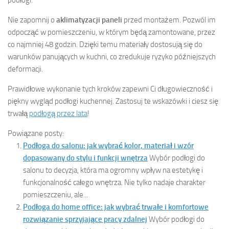
podłogi.
Nie zapomnij o
aklimatyzacji paneli
przed montażem. Pozwól im
odpocząć w pomieszczeniu, w którym będą zamontowane, przez
co najmniej 48 godzin. Dzięki temu materiały dostosują się do
warunków panujących w kuchni, co zredukuje ryzyko późniejszych
deformacji.
Prawidłowe wykonanie tych kroków zapewni Ci długowieczność i
piękny wygląd podłogi kuchennej. Zastosuj te wskazówki i ciesz się
trwałą
podłogą przez lata
!
Powiązane posty:
Podłoga do salonu: jak wybrać kolor, materiał i wzór
dopasowany do stylu i funkcji wnętrza
Wybór podłogi do
salonu to decyzja, która ma ogromny wpływ na estetykę i
funkcjonalność całego wnętrza. Nie tylko nadaje charakter
pomieszczeniu, ale...
Podłoga do home office: jak wybrać trwałe i komfortowe
rozwiązanie sprzyjające pracy zdalnej
Wybór podłogi do