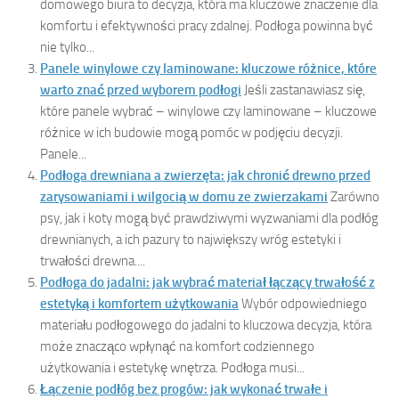
domowego biura to decyzja, która ma kluczowe znaczenie dla
komfortu i efektywności pracy zdalnej. Podłoga powinna być
nie tylko...
Panele winylowe czy laminowane: kluczowe różnice, które
warto znać przed wyborem podłogi
Jeśli zastanawiasz się,
które panele wybrać – winylowe czy laminowane – kluczowe
różnice w ich budowie mogą pomóc w podjęciu decyzji.
Panele...
Podłoga drewniana a zwierzęta: jak chronić drewno przed
zarysowaniami i wilgocią w domu ze zwierzakami
Zarówno
psy, jak i koty mogą być prawdziwymi wyzwaniami dla podłóg
drewnianych, a ich pazury to największy wróg estetyki i
trwałości drewna....
Podłoga do jadalni: jak wybrać materiał łączący trwałość z
estetyką i komfortem użytkowania
Wybór odpowiedniego
materiału podłogowego do jadalni to kluczowa decyzja, która
może znacząco wpłynąć na komfort codziennego
użytkowania i estetykę wnętrza. Podłoga musi...
Łączenie podłóg bez progów: jak wykonać trwałe i