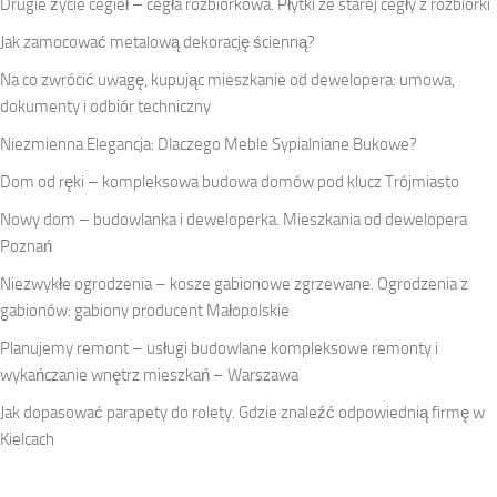
Drugie życie cegieł – cegła rozbiórkowa. Płytki ze starej cegły z rozbiórki
Jak zamocować metalową dekorację ścienną?
Na co zwrócić uwagę, kupując mieszkanie od dewelopera: umowa,
dokumenty i odbiór techniczny
Niezmienna Elegancja: Dlaczego Meble Sypialniane Bukowe?
Dom od ręki – kompleksowa budowa domów pod klucz Trójmiasto
Nowy dom – budowlanka i deweloperka. Mieszkania od dewelopera
Poznań
Niezwykłe ogrodzenia – kosze gabionowe zgrzewane. Ogrodzenia z
gabionów: gabiony producent Małopolskie
Planujemy remont – usługi budowlane kompleksowe remonty i
wykańczanie wnętrz mieszkań – Warszawa
Jak dopasować parapety do rolety. Gdzie znaleźć odpowiednią firmę w
Kielcach