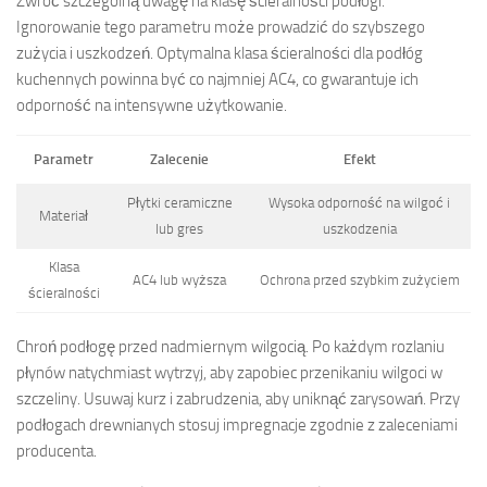
Zwróć szczególną uwagę na klasę ścieralności podłogi.
Ignorowanie tego parametru może prowadzić do szybszego
zużycia i uszkodzeń. Optymalna klasa ścieralności dla podłóg
kuchennych powinna być co najmniej AC4, co gwarantuje ich
odporność na intensywne użytkowanie.
Parametr
Zalecenie
Efekt
Płytki ceramiczne
Wysoka odporność na wilgoć i
Materiał
lub gres
uszkodzenia
Klasa
AC4 lub wyższa
Ochrona przed szybkim zużyciem
ścieralności
Chroń podłogę przed nadmiernym wilgocią. Po każdym rozlaniu
płynów natychmiast wytrzyj, aby zapobiec przenikaniu wilgoci w
szczeliny. Usuwaj kurz i zabrudzenia, aby uniknąć zarysowań. Przy
podłogach drewnianych stosuj impregnacje zgodnie z zaleceniami
producenta.