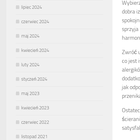
Wybier
lipiec 2024
dobra i
spokoj
czerwiec 2024
sprzyja
maj 2024
harmoni
kwiecień 2024
Zwróć u
co jest
luty 2024
alergik
dodatko
styczeń 2024
jak odp
maj 2023
przenik
kwiecień 2023
Ostatec
ścieran
czerwiec 2022
satysfa
listopad 2021