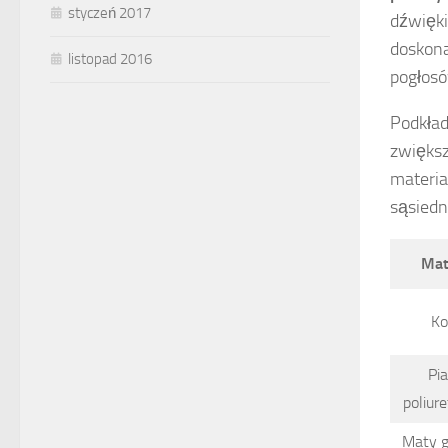
styczeń 2017
dźwięki
doskona
listopad 2016
pogłosó
Podkład
zwiększ
materia
sąsiedn
Mat
Ko
Pi
poliur
Maty 