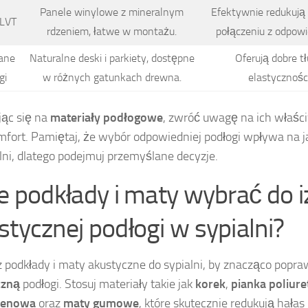
Panele winylowe z mineralnym
Efektywnie redukują 
 LVT
rdzeniem, łatwe w montażu.
połączeniu z odpow
ane
Naturalne deski i parkiety, dostępne
Oferują dobre tł
gi
w różnych gatunkach drewna.
elastyczności
ąc się na
materiały podłogowe
, zwróć uwagę na ich właśc
mfort. Pamiętaj, że wybór odpowiedniej podłogi wpływa na
lni, dlatego podejmuj przemyślane decyzje.
ie podkłady i maty wybrać do iz
stycznej podłogi w sypialni?
 podkłady i maty akustyczne do sypialni, by znacząco popr
czną
podłogi. Stosuj materiały takie jak
korek
,
pianka poliur
ylenowa
oraz
maty gumowe
, które skutecznie redukują hałas