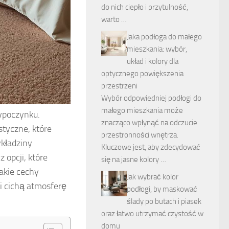
do nich ciepło i przytulność,
warto …
Jaka podłoga do małego
mieszkania: wybór,
układ i kolory dla
optycznego powiększenia
przestrzeni
Wybór odpowiedniej podłogi do
małego mieszkania może
wypoczynku.
znacząco wpłynąć na odczucie
tyczne, które
przestronności wnętrza.
kładziny
Kluczowe jest, aby zdecydować
 opcji, które
się na jasne kolory …
jakie cechy
Jak wybrać kolor
i cichą atmosferę
podłogi, by maskować
ślady po butach i piasek
oraz łatwo utrzymać czystość w
domu