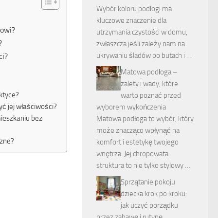
Wybór koloru podłogi ma
kluczowe znaczenie dla
kowi?
utrzymania czystości w domu,
?
zwłaszcza jeśli zależy nam na
ukrywaniu śladów po butach i …
ci?
Matowa podłoga –
zalety i wady, które
ktyce?
warto poznać przed
yć jej właściwości?
wyborem wykończenia
ieszkaniu bez
Matowa podłoga to wybór, który
może znacząco wpłynąć na
rzne?
komfort i estetykę twojego
wnętrza. Jej chropowata
struktura to nie tylko stylowy …
Sprzątanie pokoju
dziecka krok po kroku:
jak uczyć porządku
przez zabawę i rutynę