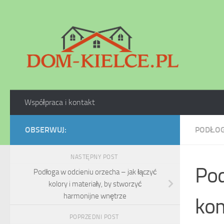
Skip to content
Współpraca i kontakt
OBSERWUJ:
PODŁOG
NASTĘPNY POST
Pod
Podłoga w odcieniu orzecha – jak łączyć
kolory i materiały, by stworzyć
harmonijne wnętrze
kom
POPRZEDNI POST