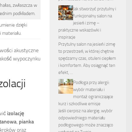
hałas, zwłaszcza w
Jak stworzyć przytulny i
iednim podkładem.
funkcjonalny salon na
jesień i zimę –
umienie dzięki
praktyczne wskazówki i
 materiału.
inspiracje
Przytulny salon na jesień i zimę
iwości akustyczne
to przestrzeń, w której chętnie
 jakość wypoczynku
spędzamy czas, otuleni ciepłem
i komfortem. Aby osiągnąć ten
efekt, …
olacji
Podłoga przy alergii:
wybór materiału i
montaż ograniczające
kurz i szkodliwe emisje
Jeśli cierpisz na alergię, wybór
awić
izolację
odpowiedniego materiału
etanowa
,
pianka
podłogowego może znacząco
 kroków oraz
wpłynąć na Twoje