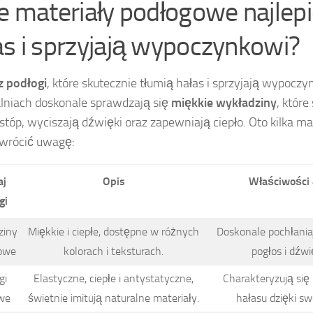
ie materiały podłogowe najlepi
as i sprzyjają wypoczynkowi?
z podłogi
, które skutecznie tłumią hałas i sprzyjają wypoczy
lniach doskonale sprawdzają się
miękkie wykładziny
, które
stóp, wyciszają dźwięki oraz zapewniają ciepło. Oto kilka ma
wrócić uwagę:
aj
Opis
Właściwości
gi
ziny
Miękkie i ciepłe, dostępne w różnych
Doskonale pochłaniaj
owe
kolorach i teksturach.
pogłos i dźwi
gi
Elastyczne, ciepłe i antystatyczne,
Charakteryzują się
we
świetnie imitują naturalne materiały.
hałasu dzięki swo