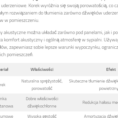
 uderzeniowe. Korek wyróżnia się swoją porowatością, co c
łym rozwiązaniem do tłumienia zarówno dźwięków uderzeni
w w pomieszczeniu.
y akustyczne można układać zarówno pod panelami, jak i po
a komfort akustyczny i ogólną atmosferę w sypialni. Używa
łów, zapewniasz sobie lepsze warunki wypoczynku, ogranicz
ich pomieszczeń.
eriał
Właściwości
Efekt
Naturalna sprężystość,
Skuteczne tłumienie dźwię
rek
porowatość
powietrzn
anka
Dobre właściwości
Redukcja hałasu me
etanowa
dźwiękochłonne
gumowe
Wysoka gęstość
Amortyzacja dźwię