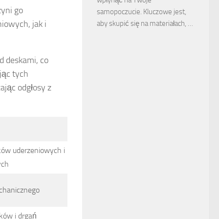
zyni go
samopoczucie. Kluczowe jest,
owych, jak i
aby skupić się na materiałach, …
d deskami, co
jąc tych
ając odgłosy z
ków uderzeniowych i
ych
chanicznego
ków i drgań