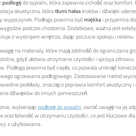
z
podłogę
do sypialni, która zapewnia cichość oraz komfort.
zolacja akustyczna, która
tłumi hałas
kroków i dźwięki uderze
ny wypoczynek. Podłoga powinna być
miękka
i przyjemna dla
 wygodzie podczas chodzenia. Dodatkowo, ważna jest estety
zuje z wystrojem wnętrza, dając poczucie spokoju i relaksu.
wagę na materialy, które mają zdolność do ograniczania gr
 istotne, gdyż ułatwia utrzymanie czystości i sprzyja zdrowiu,
ów. Podłoga powinna być ciepła, co pozwala uniknąć konieczn
wego ogrzewania podłogowego. Zastosowanie metod wycisz
owiednie podkłady, znacząco poprawia komfort akustyczny i 
anie dźwięków do innych pomieszczeń.
znie, wybierając
podłogę do sypialni
, zwróć uwagę na jej od
ie oraz łatwość w utrzymaniu czystości, co jest kluczowe dl
kcji z użytkowania.