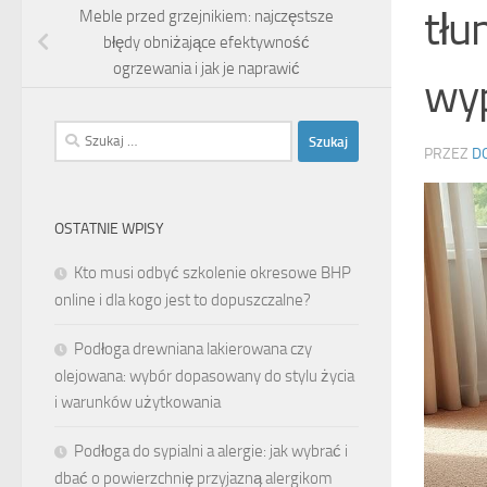
tłu
Meble przed grzejnikiem: najczęstsze
błędy obniżające efektywność
ogrzewania i jak je naprawić
wy
Szukaj:
PRZEZ
D
OSTATNIE WPISY
Kto musi odbyć szkolenie okresowe BHP
online i dla kogo jest to dopuszczalne?
Podłoga drewniana lakierowana czy
olejowana: wybór dopasowany do stylu życia
i warunków użytkowania
Podłoga do sypialni a alergie: jak wybrać i
dbać o powierzchnię przyjazną alergikom