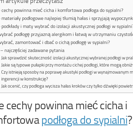
m artykule przeczytasz
e cechy powinna mieć cicha i komfortowa podłoga do sypialni?
e materiały podłogowe najlepiej tłumią hałas i sprzyjają wypoczyn
e podkłady i maty wybrać do izolacji akustycznej podłogi w sypialni
wybrać podłogę przyjazną alergikom i łatwą w utrzymaniu czystoś
wybrać, zamontować i dbać o cichą podłogę w sypialni?
– najczęściej zadawane pytania
Jak sprawdzić skuteczność izolacji akustycznej wybranej podłogi w pra
Jakie są typowe pułapki przy montażu cichej podłogi, które mogą obniż
Czy istnieją sposoby na poprawę akustyki podłogi w wynajmowanym m
ingerencji w konstrukcję?
Jak ocenić, czy podłoga wycisza hałas kroków czy tylko dźwięki powiet
ie cechy powinna mieć cicha i
mfortowa
podłoga do sypialni
?