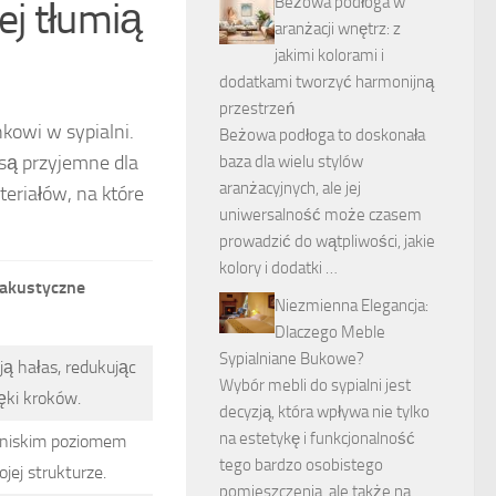
Beżowa podłoga w
ej tłumią
aranżacji wnętrz: z
jakimi kolorami i
dodatkami tworzyć harmonijną
przestrzeń
nkowi w sypialni.
Beżowa podłoga to doskonała
 są przyjemne dla
baza dla wielu stylów
aranżacyjnych, ale jej
teriałów, na które
uniwersalność może czasem
prowadzić do wątpliwości, jakie
kolory i dodatki …
 akustyczne
Niezmienna Elegancja:
Dlaczego Meble
Sypialniane Bukowe?
ą hałas, redukując
Wybór mebli do sypialni jest
ęki kroków.
decyzją, która wpływa nie tylko
na estetykę i funkcjonalność
 niskim poziomem
tego bardzo osobistego
jej strukturze.
pomieszczenia, ale także na …