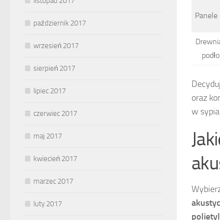
listopad 2017
Panele
październik 2017
Drewni
wrzesień 2017
podło
sierpień 2017
Decyduj
lipiec 2017
oraz ko
w sypia
czerwiec 2017
Jak
maj 2017
aku
kwiecień 2017
marzec 2017
Wybierz
akusty
luty 2017
poliet