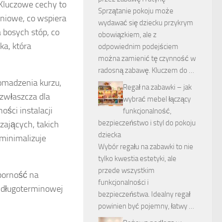
 Kluczowe cechy to
Sprzątanie pokoju może
niowe, co wspiera
wydawać się dziecku przykrym
 bosych stóp, co
obowiązkiem, ale z
ka, która
odpowiednim podejściem
można zamienić tę czynność w
radosną zabawę. Kluczem do …
omadzenia kurzu,
Regał na zabawki – jak
 zwłaszcza dla
wybrać mebel łączący
ości instalacji
funkcjonalność,
bezpieczeństwo i styl do pokoju
ających, takich
dziecka
minimalizuje
Wybór regału na zabawki to nie
tylko kwestia estetyki, ale
przede wszystkim
porność na
funkcjonalności i
a długoterminowej
bezpieczeństwa. Idealny regał
powinien być pojemny, łatwy …