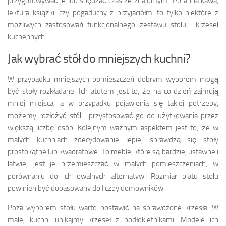
przygotowywać je lub spędzać czas ze znajomymi. Poranna kawa,
lektura książki, czy pogaduchy z przyjaciółmi to tylko niektóre z
możliwych zastosowań funkcjonalnego zestawu stołu i krzeseł
kuchennych.
Jak wybrać stół do mniejszych kuchni?
W przypadku mniejszych pomieszczeń dobrym wyborem mogą
być stoły rozkładane. Ich atutem jest to, że na co dzień zajmują
mniej miejsca, a w przypadku pojawienia się takiej potrzeby,
możemy rozłożyć stół i przystosować go do użytkowania przez
większą liczbę osób. Kolejnym ważnym aspektem jest to, że w
małych kuchniach zdecydowanie lepiej sprawdzą się stoły
prostokątne lub kwadratowe. To meble, które są bardziej ustawne i
łatwiej jest je przemieszczać w małych pomieszczeniach, w
porównaniu do ich owalnych alternatyw. Rozmiar blatu stołu
powinien być dopasowany do liczby domowników.
Poza wyborem stołu warto postawić na sprawdzone krzesła. W
małej kuchni unikajmy krzeseł z podłokietnikami. Modele ich