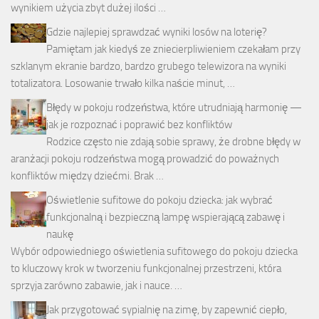
wynikiem użycia zbyt dużej ilości …
Gdzie najlepiej sprawdzać wyniki losów na loterię?
Pamiętam jak kiedyś ze zniecierpliwieniem czekałam przy
szklanym ekranie bardzo, bardzo grubego telewizora na wyniki
totalizatora. Losowanie trwało kilka naście minut, …
Błędy w pokoju rodzeństwa, które utrudniają harmonię —
jak je rozpoznać i poprawić bez konfliktów
Rodzice często nie zdają sobie sprawy, że drobne błędy w
aranżacji pokoju rodzeństwa mogą prowadzić do poważnych
konfliktów między dziećmi. Brak …
Oświetlenie sufitowe do pokoju dziecka: jak wybrać
funkcjonalną i bezpieczną lampę wspierającą zabawę i
naukę
Wybór odpowiedniego oświetlenia sufitowego do pokoju dziecka
to kluczowy krok w tworzeniu funkcjonalnej przestrzeni, która
sprzyja zarówno zabawie, jak i nauce. …
Jak przygotować sypialnię na zimę, by zapewnić ciepło,