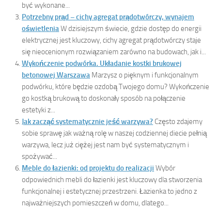
być wykonane...
Potrzebny prąd – cichy agregat prądotwórczy, wynajem
oświetlenia
W dzisiejszym świecie, gdzie dostęp do energii
elektrycznej jest kluczowy, cichy agregat prądotwórczy staje
się nieocenionym rozwiązaniem zarówno na budowach, jak i...
Wykończenie podwórka. Układanie kostki brukowej
betonowej Warszawa
Marzysz o pięknym i funkcjonalnym
podwórku, które będzie ozdobą Twojego domu? Wykończenie
go kostką brukową to doskonały sposób na połączenie
estetyki z...
Jak zacząć systematycznie jeść warzywa?
Często zdajemy
sobie sprawę jak ważną rolę w naszej codziennej diecie pełnią
warzywa, lecz już ciężej jest nam być systematycznym i
spożywać...
Meble do łazienki: od projektu do realizacji
Wybór
odpowiednich mebli do łazienki jest kluczowy dla stworzenia
funkcjonalnej i estetycznej przestrzeni. Łazienka to jedno z
najważniejszych pomieszczeń w domu, dlatego...