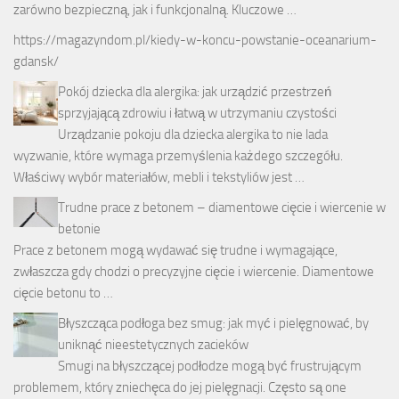
zarówno bezpieczną, jak i funkcjonalną. Kluczowe …
https://magazyndom.pl/kiedy-w-koncu-powstanie-oceanarium-
gdansk/
Pokój dziecka dla alergika: jak urządzić przestrzeń
sprzyjającą zdrowiu i łatwą w utrzymaniu czystości
Urządzanie pokoju dla dziecka alergika to nie lada
wyzwanie, które wymaga przemyślenia każdego szczegółu.
Właściwy wybór materiałów, mebli i tekstyliów jest …
Trudne prace z betonem – diamentowe cięcie i wiercenie w
betonie
Prace z betonem mogą wydawać się trudne i wymagające,
zwłaszcza gdy chodzi o precyzyjne cięcie i wiercenie. Diamentowe
cięcie betonu to …
Błyszcząca podłoga bez smug: jak myć i pielęgnować, by
uniknąć nieestetycznych zacieków
Smugi na błyszczącej podłodze mogą być frustrującym
problemem, który zniechęca do jej pielęgnacji. Często są one