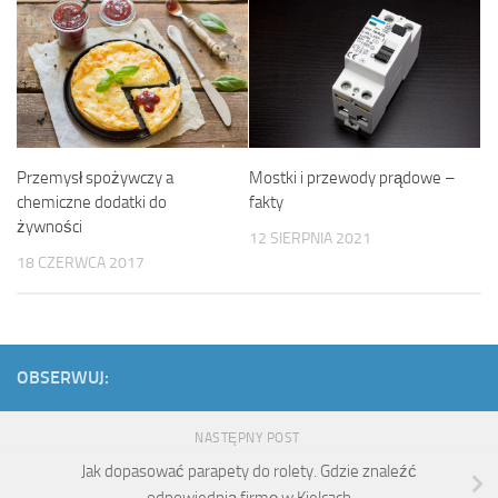
Przemysł spożywczy a
Mostki i przewody prądowe –
chemiczne dodatki do
fakty
żywności
12 SIERPNIA 2021
18 CZERWCA 2017
OBSERWUJ:
NASTĘPNY POST
Jak dopasować parapety do rolety. Gdzie znaleźć
odpowiednią firmę w Kielcach