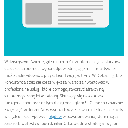
W dzisiejszym świecie, gdzie obecność w internecie jest kluczowa
dla sukcesu biznesu, wybór odpowiedniej agencji interaktywnej
może zadecydować o przyszłości Twojej witryny. W Kielcach, gdzie
konkurencja staje się coraz większa, warto zainwestować w
profesjonalne usługi, które pomogą stworzyć atrakcyjną i
skuteczną stronę internetową. Skupiając się na estetyce,
funkcjonalności oraz optymalizacji pod kątem SEO, można znacznie
zwiększyć widoczność w wynikach wyszukiwania. Jednak nie każdy
wie, jak unikać typowych
błędów
w pozycjonowaniu, które mogą
zaszkodzić efektywności działań. Odpowiednia strategia i wybór