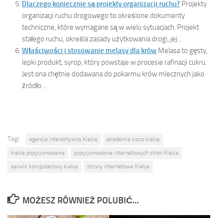
Dlaczego koniecznie są projekty organizacji ruchu?
Projekty
organizacji ruchu drogowego to określone dokumenty
techniczne, które wymagane są w wielu sytuacjach. Projekt
stałego ruchu, określa zasady użytkowania drogi, jej...
Właściwości i stosowanie melasy dla krów
Melasa to gęsty,
lepki produkt, syrop, który powstaje w procesie rafinacji cukru.
Jest ona chętnie dodawana do pokarmu krów mlecznych jako
źródło...
Tagi:
agencja interaktywna Kielce
akademia cisco kielce
kielce pozycjonowanie
pozycjonowanie internetowych stron Kielce
serwis komputerowy kielce
strony internetowe Kielce
MOŻESZ RÓWNIEŻ POLUBIĆ…