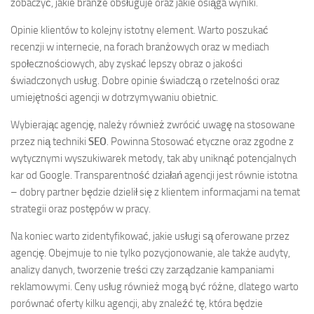
zobaczyć, jakie branże obsługuje oraz jakie osiąga wyniki.
Opinie klientów to kolejny istotny element. Warto poszukać
recenzji w internecie, na forach branżowych oraz w mediach
społecznościowych, aby zyskać lepszy obraz o jakości
świadczonych usług. Dobre opinie świadczą o rzetelności oraz
umiejętności agencji w dotrzymywaniu obietnic.
Wybierając agencję, należy również zwrócić uwagę na stosowane
przez nią techniki
SEO
. Powinna Stosować etyczne oraz zgodne z
wytycznymi wyszukiwarek metody, tak aby uniknąć potencjalnych
kar od Google. Transparentność działań agencji jest równie istotna
– dobry partner będzie dzielił się z klientem informacjami na temat
strategii oraz postępów w pracy.
Na koniec warto zidentyfikować, jakie usługi są oferowane przez
agencję. Obejmuje to nie tylko pozycjonowanie, ale także audyty,
analizy danych, tworzenie treści czy zarządzanie kampaniami
reklamowymi. Ceny usług również mogą być różne, dlatego warto
porównać oferty kilku agencji, aby znaleźć tę, która będzie