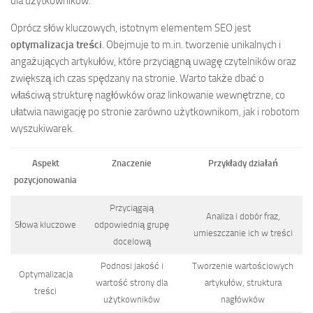
dla użytkowników.
Oprócz słów kluczowych, istotnym elementem SEO jest
optymalizacja treści
. Obejmuje to m.in. tworzenie unikalnych i
angażujących artykułów, które przyciągną uwagę czytelników oraz
zwiększą ich czas spędzany na stronie. Warto także dbać o
właściwą strukturę nagłówków oraz linkowanie wewnętrzne, co
ułatwia nawigację po stronie zarówno użytkownikom, jak i robotom
wyszukiwarek.
Aspekt
Znaczenie
Przykłady działań
pozycjonowania
Przyciągają
Analiza i dobór fraz,
Słowa kluczowe
odpowiednią grupę
umieszczanie ich w treści
docelową
Podnosi jakość i
Tworzenie wartościowych
Optymalizacja
wartość strony dla
artykułów, struktura
treści
użytkowników
nagłówków