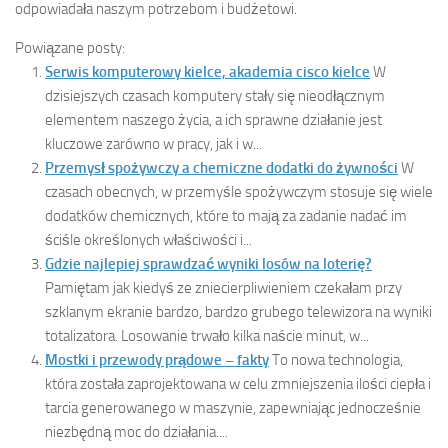
odpowiadała naszym potrzebom i budżetowi.
Powiązane posty:
Serwis komputerowy kielce, akademia cisco kielce
W
dzisiejszych czasach komputery stały się nieodłącznym
elementem naszego życia, a ich sprawne działanie jest
kluczowe zarówno w pracy, jak i w...
Przemysł spożywczy a chemiczne dodatki do żywności
W
czasach obecnych, w przemyśle spożywczym stosuje się wiele
dodatków chemicznych, które to mają za zadanie nadać im
ściśle określonych właściwości i...
Gdzie najlepiej sprawdzać wyniki losów na loterię?
Pamiętam jak kiedyś ze zniecierpliwieniem czekałam przy
szklanym ekranie bardzo, bardzo grubego telewizora na wyniki
totalizatora. Losowanie trwało kilka naście minut, w...
Mostki i przewody prądowe – fakty
To nowa technologia,
która została zaprojektowana w celu zmniejszenia ilości ciepła i
tarcia generowanego w maszynie, zapewniając jednocześnie
niezbędną moc do działania....