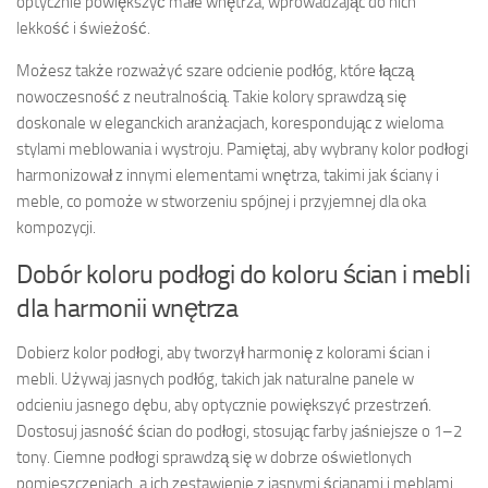
optycznie powiększyć małe wnętrza, wprowadzając do nich
lekkość i świeżość.
Możesz także rozważyć szare odcienie podłóg, które łączą
nowoczesność z neutralnością. Takie kolory sprawdzą się
doskonale w eleganckich aranżacjach, korespondując z wieloma
stylami meblowania i wystroju. Pamiętaj, aby wybrany kolor podłogi
harmonizował z innymi elementami wnętrza, takimi jak ściany i
meble, co pomoże w stworzeniu spójnej i przyjemnej dla oka
kompozycji.
Dobór koloru podłogi do koloru ścian i mebli
dla harmonii wnętrza
Dobierz kolor podłogi, aby tworzył harmonię z kolorami ścian i
mebli. Używaj jasnych podłóg, takich jak naturalne panele w
odcieniu jasnego dębu, aby optycznie powiększyć przestrzeń.
Dostosuj jasność ścian do podłogi, stosując farby jaśniejsze o 1–2
tony. Ciemne podłogi sprawdzą się w dobrze oświetlonych
pomieszczeniach, a ich zestawienie z jasnymi ścianami i meblami