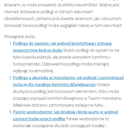
ścianami, co może prowadzić do efektu klaustrofobii. Ważne jest
również testowanie podłogi w różnych warunkach
oświetleniowych, zarówno przy świetle dziennym, jak i sztucznym,
ponieważ barwa podłogi może wyglądać inaczej w tych warunkach.
Powiązane posty:
Podłoga do sypialni: jak wybrać komfortową i stylową
powierzchnię krok po kroku
Wybór podłogi do sypialni to nie
tylko kwestia estetyki, ale przede wszystkim komfortu i
funkcjonalności. Odpowiednia podłoga może znacząco
wpłynąć na atmosferę...
Podłoga a akustyka w mieszkaniu: jak wybrać i zamontować
izolację dla trwałego komfortu dźwiękowego
Izolacja
akustyczna podłogi jest kluczowym elementem, który może
znacząco poprawić komfort dźwiękowy w Twoim mieszkaniu.
Właściwie dobrana i zamontowana izolacja nie tylko...
Panele wodoodporne: jak działają i kiedy warto je wybrać
zamiast tradycyjnych podłóg
Panele wodoodporne to
doskonałe rozwiązanie dla osób szukających trwałej i