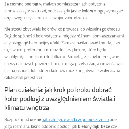
że
ciemne podłogi
w małych pomieszczeniach optycznie
zmniejszają przestrzeń, podczas gdy
jasne kolory
mogą wymagać
częstszego czyszczenia, ukazując zabrudzenia.
Nie stosuj zbyt wielu kolorów, co prowadzi do wizualnego chaosu.
Dąż do spójności kolorystycznej między różnymi pomieszczeniami,
aby osiągnąć harmonijny efekt. Zamiast naśladować trendy, kieruj
się swoimi preferencjami oraz dobieraj kolory, które będą
współgrały z meblami i dodatkami. Pamiętaj, że zbyt intensywne
barwy na dużych powierzchniach mogą przytłaczać, a niewłaściwa
ocena jasności lub odcieni kolorów może negatywnie wpłynąć na
całokształt przestrzeni.
Plan działania: jak krok po kroku dobrać
kolor podłogi z uwzględnieniem światła i
klimatu wnętrza
Rozpocznij od
oceny
naturalnego światła w pomieszczeniu
oraz
jego rozmiaru. Jasne odcienie podłogi, jak
bielony dąb
,
beże
czy