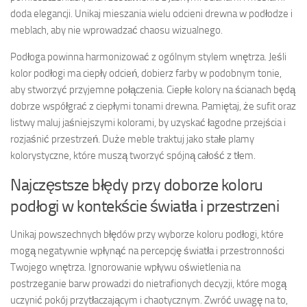
doda elegancji. Unikaj mieszania wielu odcieni drewna w podłodze i
meblach, aby nie wprowadzać chaosu wizualnego.
Podłoga powinna harmonizować z ogólnym stylem wnętrza. Jeśli
kolor podłogi ma ciepły odcień, dobierz farby w podobnym tonie,
aby stworzyć przyjemne połączenia. Ciepłe kolory na ścianach będą
dobrze współgrać z ciepłymi tonami drewna. Pamiętaj, że sufit oraz
listwy maluj jaśniejszymi kolorami, by uzyskać łagodne przejścia i
rozjaśnić przestrzeń. Duże meble traktuj jako stałe plamy
kolorystyczne, które muszą tworzyć spójną całość z tłem.
Najczęstsze błędy przy doborze koloru
podłogi w kontekście światła i przestrzeni
Unikaj powszechnych błędów przy wyborze koloru podłogi, które
mogą negatywnie wpłynąć na percepcję światła i przestronności
Twojego wnętrza. Ignorowanie wpływu oświetlenia na
postrzeganie barw prowadzi do nietrafionych decyzji, które mogą
uczynić pokój przytłaczającym i chaotycznym. Zwróć uwagę na to,