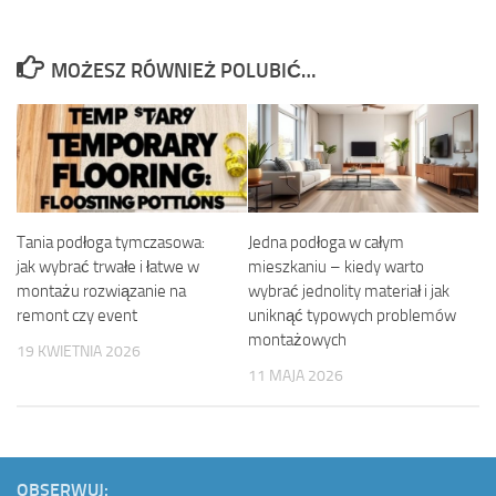
MOŻESZ RÓWNIEŻ POLUBIĆ…
Tania podłoga tymczasowa:
Jedna podłoga w całym
jak wybrać trwałe i łatwe w
mieszkaniu – kiedy warto
montażu rozwiązanie na
wybrać jednolity materiał i jak
remont czy event
uniknąć typowych problemów
montażowych
19 KWIETNIA 2026
11 MAJA 2026
OBSERWUJ: