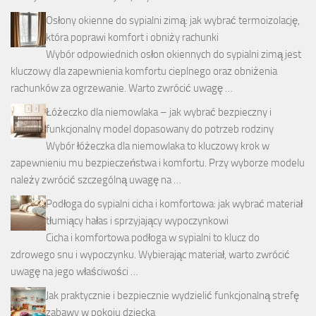
Osłony okienne do sypialni zimą: jak wybrać termoizolację,
która poprawi komfort i obniży rachunki
Wybór odpowiednich osłon okiennych do sypialni zimą jest
kluczowy dla zapewnienia komfortu cieplnego oraz obniżenia
rachunków za ogrzewanie. Warto zwrócić uwagę …
Łóżeczko dla niemowlaka – jak wybrać bezpieczny i
funkcjonalny model dopasowany do potrzeb rodziny
Wybór łóżeczka dla niemowlaka to kluczowy krok w
zapewnieniu mu bezpieczeństwa i komfortu. Przy wyborze modelu
należy zwrócić szczególną uwagę na …
Podłoga do sypialni cicha i komfortowa: jak wybrać materiał
tłumiący hałas i sprzyjający wypoczynkowi
Cicha i komfortowa podłoga w sypialni to klucz do
zdrowego snu i wypoczynku. Wybierając materiał, warto zwrócić
uwagę na jego właściwości …
Jak praktycznie i bezpiecznie wydzielić funkcjonalną strefę
zabawy w pokoju dziecka