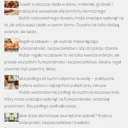
Dywan a odczucie ciepła w domu: materiały, grubość i
praktyczne wskazówki dla komfortu termicznego
Wybór odpowiedniego dywanu może znacząco wpłynąć na
to, jak odczuwasz ciepło w swoim domu. Dywany nie tylko dodają
estetyki, ale także …
Regał na zabawki – jak wybrać mebel łączący
funkcjonalność, bezpieczeństwo i styl do pokoju dziecka
Wybór regału na zabawki to nie tylko kwestia estetyki, ale
przede wszystkim funkcjonalności i bezpieczeństwa. Idealny regał
powinien być pojemny, łatwy …
Jaka podłoga do kuchni odporna na wodę – praktyczne
kryteria wyboru i najczęstsze pułapki przy zakupie
Wybór wodoodpornej podłogi do kuchni to kluczowy krok,
który może znacząco wpłynąć na funkcjonalność i estetykę
przestrzeni. Aby podłoga spełniała swoje …
Jakie drzwi aluminiowe zewnętrzne wybrać? Kryteria
izolacyjności, bezpieczeństwa i trwałości