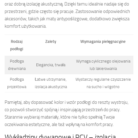
oraz dobrą izolację akustyczną. Dzięki temu idealnie nadaje się do
przestrzeni, gdzie często się pracuje. Zastosowanie odpowiednich
akcesoriów, takich jak maty antypoślizgowe, dodatkowo zwiększa
komfort użytkowania.
Rodzaj
Zalety
Wymagania pielęgnacyjne
podłogi
Podłoga
Wymaga cyklicznego olejowania
Elegancka, trwała
drewniana
lub lakierowania
Podłoga
Łatwe utrzymanie,
Wystarczy regularne czyszczenie
projektowa
izolacja akustyczna
na sucho i wilgotno
Pamiętaj, aby dopasować kolor i wzór podłogi do reszty wystroju,
co pozwoli stworzyć spójną i inspirującą przestrzeń do pracy.
Starannie wybieraj materiały, które nie tylko spełnią Twoje
oczekiwania estetyczne, ale też wpłyną na komfort pracy.
Wykładziny dywanowe i PCV – izolacja