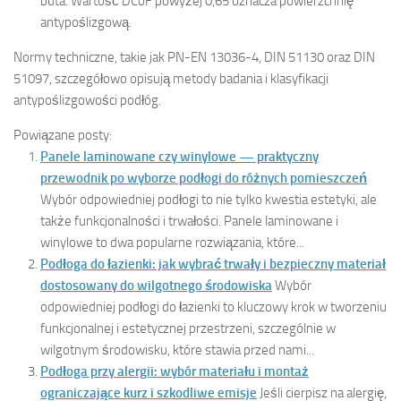
buta. Wartość DCoF powyżej 0,65 oznacza powierzchnię
antypoślizgową.
Normy techniczne, takie jak PN-EN 13036-4, DIN 51130 oraz DIN
51097, szczegółowo opisują metody badania i klasyfikacji
antypoślizgowości podłóg.
Powiązane posty:
Panele laminowane czy winylowe — praktyczny
przewodnik po wyborze podłogi do różnych pomieszczeń
Wybór odpowiedniej podłogi to nie tylko kwestia estetyki, ale
także funkcjonalności i trwałości. Panele laminowane i
winylowe to dwa popularne rozwiązania, które...
Podłoga do łazienki: jak wybrać trwały i bezpieczny materiał
dostosowany do wilgotnego środowiska
Wybór
odpowiedniej podłogi do łazienki to kluczowy krok w tworzeniu
funkcjonalnej i estetycznej przestrzeni, szczególnie w
wilgotnym środowisku, które stawia przed nami...
Podłoga przy alergii: wybór materiału i montaż
ograniczające kurz i szkodliwe emisje
Jeśli cierpisz na alergię,