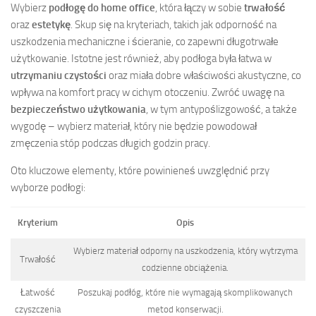
Wybierz
podłogę do home office
, która łączy w sobie
trwałość
oraz
estetykę
. Skup się na kryteriach, takich jak odporność na
uszkodzenia mechaniczne i ścieranie, co zapewni długotrwałe
użytkowanie. Istotne jest również, aby podłoga była łatwa w
utrzymaniu czystości
oraz miała dobre właściwości akustyczne, co
wpływa na komfort pracy w cichym otoczeniu. Zwróć uwagę na
bezpieczeństwo użytkowania
, w tym antypoślizgowość, a także
wygodę – wybierz materiał, który nie będzie powodował
zmęczenia stóp podczas długich godzin pracy.
Oto kluczowe elementy, które powinieneś uwzględnić przy
wyborze podłogi:
Kryterium
Opis
Wybierz materiał odporny na uszkodzenia, który wytrzyma
Trwałość
codzienne obciążenia.
Łatwość
Poszukaj podłóg, które nie wymagają skomplikowanych
czyszczenia
metod konserwacji.