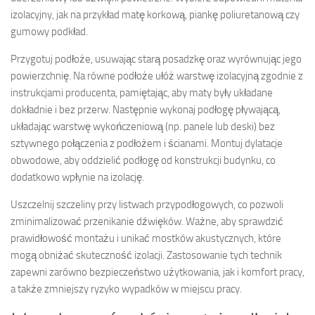
izolacyjny, jak na przykład matę korkową, piankę poliuretanową czy
gumowy podkład.
Przygotuj podłoże, usuwając starą posadzkę oraz wyrównując jego
powierzchnię. Na równe podłoże ułóż warstwę izolacyjną zgodnie z
instrukcjami producenta, pamiętając, aby maty były układane
dokładnie i bez przerw. Następnie wykonaj podłogę pływającą,
układając warstwę wykończeniową (np. panele lub deski) bez
sztywnego połączenia z podłożem i ścianami. Montuj dylatacje
obwodowe, aby oddzielić podłogę od konstrukcji budynku, co
dodatkowo wpłynie na izolację.
Uszczelnij szczeliny przy listwach przypodłogowych, co pozwoli
zminimalizować przenikanie dźwięków. Ważne, aby sprawdzić
prawidłowość montażu i unikać mostków akustycznych, które
mogą obniżać skuteczność izolacji. Zastosowanie tych technik
zapewni zarówno bezpieczeństwo użytkowania, jak i komfort pracy,
a także zmniejszy ryzyko wypadków w miejscu pracy.