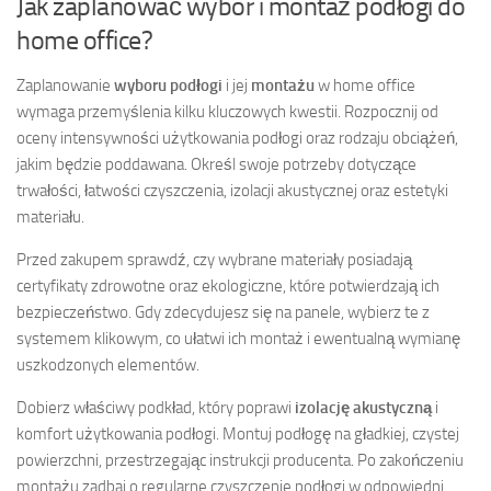
Jak zaplanować wybór i montaż podłogi do
home office?
Zaplanowanie
wyboru podłogi
i jej
montażu
w home office
wymaga przemyślenia kilku kluczowych kwestii. Rozpocznij od
oceny intensywności użytkowania podłogi oraz rodzaju obciążeń,
jakim będzie poddawana. Określ swoje potrzeby dotyczące
trwałości, łatwości czyszczenia, izolacji akustycznej oraz estetyki
materiału.
Przed zakupem sprawdź, czy wybrane materiały posiadają
certyfikaty zdrowotne oraz ekologiczne, które potwierdzają ich
bezpieczeństwo. Gdy zdecydujesz się na panele, wybierz te z
systemem klikowym, co ułatwi ich montaż i ewentualną wymianę
uszkodzonych elementów.
Dobierz właściwy podkład, który poprawi
izolację akustyczną
i
komfort użytkowania podłogi. Montuj podłogę na gładkiej, czystej
powierzchni, przestrzegając instrukcji producenta. Po zakończeniu
montażu zadbaj o regularne czyszczenie podłogi w odpowiedni