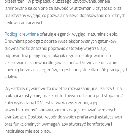
przestrzeni. W przypadku dłuższego użytkowania, panele
laminowane są cenione za łatwość w utrzymaniu czystości oraz
realistyczny wygląd, co pozwala na łatwe dopasowanie do różnych
stylów aranżacyjnych.
Podłogi drewniane
oferują elegancki wygląd i naturalne ciepło.
Drewniana podłoga z dobrze wyselekcjonowanych gatunków
drewna może znacznie poprawić estetykę wnętrza, a jej
odpowiednia pielęgnacja, taka jak regularne olejowanie lub
lakierowanie, zapewnia długowieczność. Drewniane deski nie
zbierają kurzu ani alergenów, co jest korzystne dla osób pracujących
zdalnie.
Wykładziny dywanowe to świetne rozwiązanie, jeśli zależy Ci na
izolacji akustycznej
oraz komfortowym odczuciu pod stopami. Z
kolei wykładzina PCV jest łatwa w czyszczeniu, a jej
wszechstronność sprawia, że można ją stosować w różnych
aranżacjach. Dostosuj wybór do swoich preferencji estetycznych
oraz funkcjonalnych wymagań, aby stworzyć komfortowe i
inspirujące miejsce pracy.