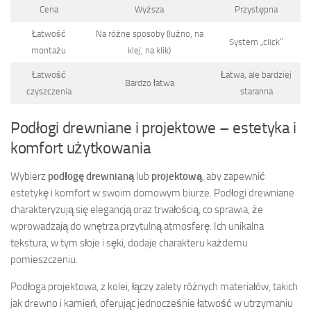
Cena
Wyższa
Przystępna
Łatwość
Na różne sposoby (luźno, na
System „click”
montażu
klej, na klik)
Łatwość
Łatwa, ale bardziej
Bardzo łatwa
czyszczenia
staranna
Podłogi drewniane i projektowe – estetyka i
komfort użytkowania
Wybierz
podłogę drewnianą
lub
projektową
, aby zapewnić
estetykę i komfort w swoim domowym biurze. Podłogi drewniane
charakteryzują się elegancją oraz trwałością, co sprawia, że
wprowadzają do wnętrza przytulną atmosferę. Ich unikalna
tekstura, w tym słoje i sęki, dodaje charakteru każdemu
pomieszczeniu.
Podłoga projektowa, z kolei, łączy zalety różnych materiałów, takich
jak drewno i kamień, oferując jednocześnie łatwość w utrzymaniu