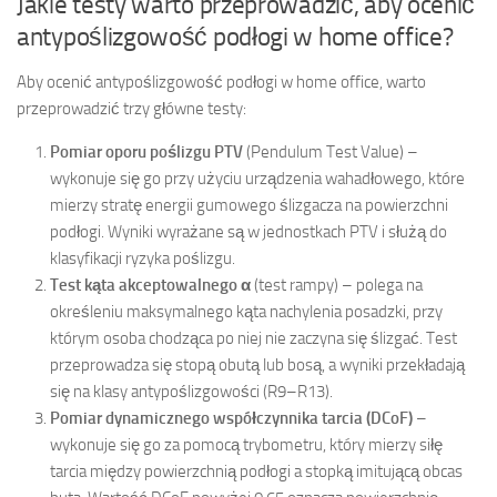
Jakie testy warto przeprowadzić, aby ocenić
antypoślizgowość podłogi w home office?
Aby ocenić antypoślizgowość podłogi w home office, warto
przeprowadzić trzy główne testy:
Pomiar oporu poślizgu PTV
(Pendulum Test Value) –
wykonuje się go przy użyciu urządzenia wahadłowego, które
mierzy stratę energii gumowego ślizgacza na powierzchni
podłogi. Wyniki wyrażane są w jednostkach PTV i służą do
klasyfikacji ryzyka poślizgu.
Test kąta akceptowalnego α
(test rampy) – polega na
określeniu maksymalnego kąta nachylenia posadzki, przy
którym osoba chodząca po niej nie zaczyna się ślizgać. Test
przeprowadza się stopą obutą lub bosą, a wyniki przekładają
się na klasy antypoślizgowości (R9–R13).
Pomiar dynamicznego współczynnika tarcia (DCoF)
–
wykonuje się go za pomocą trybometru, który mierzy siłę
tarcia między powierzchnią podłogi a stopką imitującą obcas