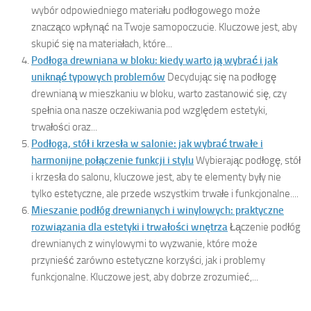
wybór odpowiedniego materiału podłogowego może
znacząco wpłynąć na Twoje samopoczucie. Kluczowe jest, aby
skupić się na materiałach, które...
Podłoga drewniana w bloku: kiedy warto ją wybrać i jak
uniknąć typowych problemów
Decydując się na podłogę
drewnianą w mieszkaniu w bloku, warto zastanowić się, czy
spełnia ona nasze oczekiwania pod względem estetyki,
trwałości oraz...
Podłoga, stół i krzesła w salonie: jak wybrać trwałe i
harmonijne połączenie funkcji i stylu
Wybierając podłogę, stół
i krzesła do salonu, kluczowe jest, aby te elementy były nie
tylko estetyczne, ale przede wszystkim trwałe i funkcjonalne....
Mieszanie podłóg drewnianych i winylowych: praktyczne
rozwiązania dla estetyki i trwałości wnętrza
Łączenie podłóg
drewnianych z winylowymi to wyzwanie, które może
przynieść zarówno estetyczne korzyści, jak i problemy
funkcjonalne. Kluczowe jest, aby dobrze zrozumieć,...