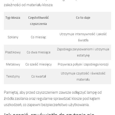
zależności od materiału klosza:
Typ klosza
Częstotliwość
Co to daje
czyszczenia
Utrzymuje intensywność i jakość
Szklany
Co miesiąc
światła
Zapobiega zarysowaniom i utrzymuje
Plastikowy
Co dwa miesiące
estetykę
Metalowy
Co sześć miesięcy
Przywraca połysk i zapobiega korozji
Utrzymuje czystość i świeżość
Tekstylny
Co kwartał
materiału
Pamiętaj, aby przed czyszczeniem zawsze odłączyć lampę od
źródła zasilania oraz regularnie sprawdzać klosze pod kątem
uszkodzeń, co zapewni bezpieczeństwo użytkowania.