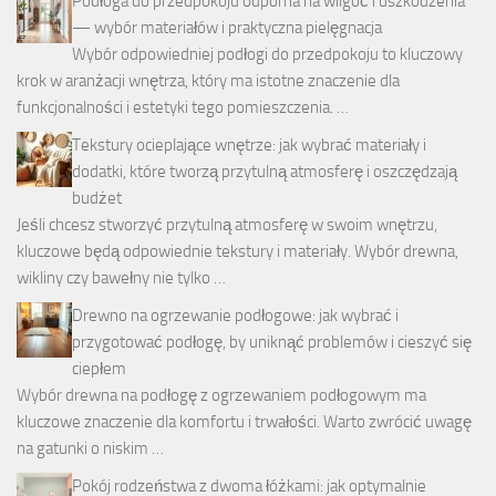
Podłoga do przedpokoju odporna na wilgoć i uszkodzenia
— wybór materiałów i praktyczna pielęgnacja
Wybór odpowiedniej podłogi do przedpokoju to kluczowy
krok w aranżacji wnętrza, który ma istotne znaczenie dla
funkcjonalności i estetyki tego pomieszczenia. …
Tekstury ocieplające wnętrze: jak wybrać materiały i
dodatki, które tworzą przytulną atmosferę i oszczędzają
budżet
Jeśli chcesz stworzyć przytulną atmosferę w swoim wnętrzu,
kluczowe będą odpowiednie tekstury i materiały. Wybór drewna,
wikliny czy bawełny nie tylko …
Drewno na ogrzewanie podłogowe: jak wybrać i
przygotować podłogę, by uniknąć problemów i cieszyć się
ciepłem
Wybór drewna na podłogę z ogrzewaniem podłogowym ma
kluczowe znaczenie dla komfortu i trwałości. Warto zwrócić uwagę
na gatunki o niskim …
Pokój rodzeństwa z dwoma łóżkami: jak optymalnie