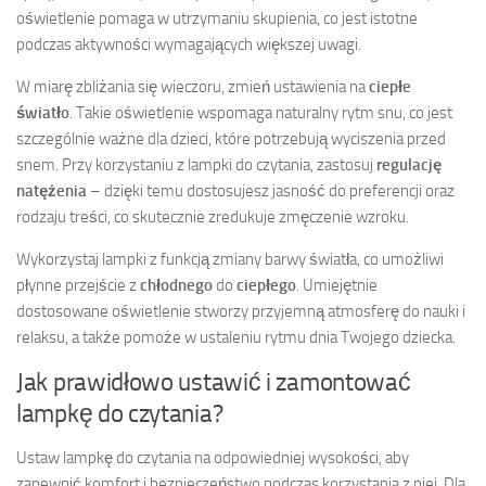
oświetlenie pomaga w utrzymaniu skupienia, co jest istotne
podczas aktywności wymagających większej uwagi.
W miarę zbliżania się wieczoru, zmień ustawienia na
ciepłe
światło
. Takie oświetlenie wspomaga naturalny rytm snu, co jest
szczególnie ważne dla dzieci, które potrzebują wyciszenia przed
snem. Przy korzystaniu z lampki do czytania, zastosuj
regulację
natężenia
– dzięki temu dostosujesz jasność do preferencji oraz
rodzaju treści, co skutecznie zredukuje zmęczenie wzroku.
Wykorzystaj lampki z funkcją zmiany barwy światła, co umożliwi
płynne przejście z
chłodnego
do
ciepłego
. Umiejętnie
dostosowane oświetlenie stworzy przyjemną atmosferę do nauki i
relaksu, a także pomoże w ustaleniu rytmu dnia Twojego dziecka.
Jak prawidłowo ustawić i zamontować
lampkę do czytania?
Ustaw lampkę do czytania na odpowiedniej wysokości, aby
zapewnić komfort i bezpieczeństwo podczas korzystania z niej. Dla