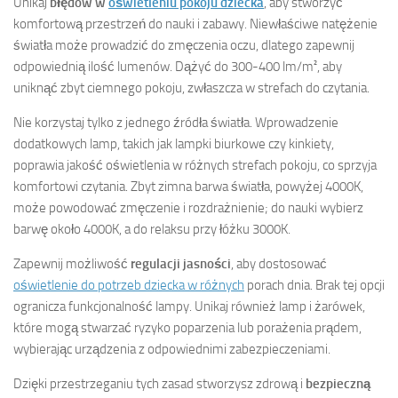
Unikaj
błędów w
oświetleniu pokoju dziecka
, aby stworzyć
komfortową przestrzeń do nauki i zabawy. Niewłaściwe natężenie
światła może prowadzić do zmęczenia oczu, dlatego zapewnij
odpowiednią ilość lumenów. Dążyć do 300-400 lm/m², aby
uniknąć zbyt ciemnego pokoju, zwłaszcza w strefach do czytania.
Nie korzystaj tylko z jednego źródła światła. Wprowadzenie
dodatkowych lamp, takich jak lampki biurkowe czy kinkiety,
poprawia jakość oświetlenia w różnych strefach pokoju, co sprzyja
komfortowi czytania. Zbyt zimna barwa światła, powyżej 4000K,
może powodować zmęczenie i rozdrażnienie; do nauki wybierz
barwę około 4000K, a do relaksu przy łóżku 3000K.
Zapewnij możliwość
regulacji jasności
, aby dostosować
oświetlenie do potrzeb dziecka w różnych
porach dnia. Brak tej opcji
ogranicza funkcjonalność lampy. Unikaj również lamp i żarówek,
które mogą stwarzać ryzyko poparzenia lub porażenia prądem,
wybierając urządzenia z odpowiednimi zabezpieczeniami.
Dzięki przestrzeganiu tych zasad stworzysz zdrową i
bezpieczną