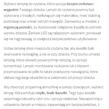
Wybierz lampkę do czytania, która sprzyja
bezpieczeństwu
i
wygodzie
Twojego dziecka. Lampki do czytania powinny być
wykonane z trwałych, nietłukących się materiałów, mieć stabilną
podstawę oraz unikać ostrych krawędzi. Zainwestuj w modele z
regulacją jasności
, by dostosować natężenie światła do potrzeb
wzroku dziecka. Żarówki LED są najlepszym wyborem, ponieważ
się nie nagrzewają, co zwiększa bezpieczeństwo użytkowania.
Ustaw lampkę obok miejsca do czytania tak, aby światło było
skierowane na książkę, a nie w oczy dziecka. Przy biurku umieść
lampkę, która oświetli powierzchnię roboczą, co sprzyja
koncentracji. Lampki montowane na ścianie lub z klipsem
przymocowane do półki to także praktyczne rozwiązania, które
ułatwia regulację oświetlenia w zależności od pozycji dziecka.
Aby stworzyć przyjemną atmosferę w pokoju dziecięcym, wybierz
lampę, która emituje
ciepłe, białe światło
. Tego typu światło
wspomaga naturalny rytm snu i sprzyja relaksowi. Niezapominaj o
ustawieniu lampki w miejscu zapewniającym bezpieczeństwo, z