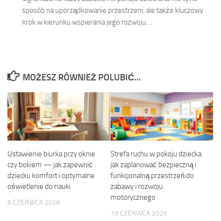
sposób na uporządkowanie przestrzeni, ale także kluczowy
krok w kierunku wspierania jego rozwoju....
MOŻESZ RÓWNIEŻ POLUBIĆ…
Ustawienie biurka przy oknie
Strefa ruchu w pokoju dziecka:
czy bokiem — jak zapewnić
jak zaplanować bezpieczną i
dziecku komfort i optymalne
funkcjonalną przestrzeń do
oświetlenie do nauki
zabawy i rozwoju
motorycznego
6 CZERWCA 2026
19 CZERWCA 2026