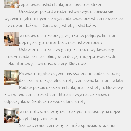
zaplanować układ i funkcjonalność przestrzeni
Urządzając pokój dla rodzeństwa, często pojawia się
wyzwanie, jak efektywnie zagospodarować przestrzeń, zwłaszcza
przy dwóch łóżkach. Kluczowe jest, aby układ łóżek …
Jak ustawić biurko przy grzejniku, by połączyć komfort
cieplny z ergonomią i bezpieczeństwem pracy
Ustawienie biurka przy grzejniku może wydawać się
prostym zadaniem, ale błędy w tej decyzji mogą prowadzić do
niekomfortowych warunków pracy. Kluczowe …
Parawan, regał czy dywan: jak skutecznie podzielić pokój
dziecka na funkcjonalne strefy i zachować komfort na lata
Podział pokoju dziecka na funkcjonalne strefy to kluczowy
krok w tworzeniu przestrzeni, która sprzyja nauce, zabawie i
odpoczynkowi. Skutecznie wydzielone strefy …
Jak ocieplić szare wnętrze: praktyczne sposoby na ciepłą i
przytulną przestrzeń
Szarość w aranżacji wnętrz może sprawiać wrażenie