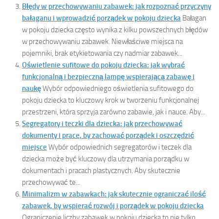
Błędy w przechowywaniu zabawek: jak rozpoznać przyczyny
bałaganu i wprowadzić porządek w pokoju dziecka
Bałagan
w pokoju dziecka często wynika z kilku powszechnych błędów
w przechowywaniu zabawek. Niewłaściwe miejsca na
pojemniki, brak etykietowania czy nadmiar zabawek...
Oświetlenie sufitowe do pokoju dziecka: jak wybrać
funkcjonalną i bezpieczną lampę wspierającą zabawę i
naukę
Wybór odpowiedniego oświetlenia sufitowego do
pokoju dziecka to kluczowy krok w tworzeniu funkcjonalnej
przestrzeni, która sprzyja zarówno zabawie, jak i nauce. Aby...
Segregatory i teczki dla dziecka: jak przechowywać
dokumenty i prace, by zachować porządek i oszczędzić
miejsce
Wybór odpowiednich segregatorów i teczek dla
dziecka może być kluczowy dla utrzymania porządku w
dokumentach i pracach plastycznych. Aby skutecznie
przechowywać te...
Minimalizm w zabawkach: jak skutecznie ograniczać ilość
zabawek, by wspierać rozwój i porządek w pokoju dziecka
Ograniczenie liczby zabawek w pokoju dziecka to nie tylko