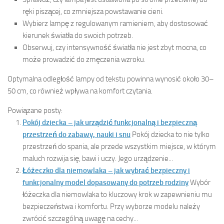
ręki piszącej, co zmniejsza powstawanie cieni.
Wybierz lampę z regulowanym ramieniem, aby dostosować
kierunek światła do swoich potrzeb.
Obserwuj, czy intensywność światła nie jest zbyt mocna, co
może prowadzić do zmęczenia wzroku.
Optymalna odległość lampy od tekstu powinna wynosić około 30–
50 cm, co również wpływa na komfort czytania.
Powiązane posty:
Pokój dziecka – jak urządzić funkcjonalną i bezpieczną
przestrzeń do zabawy, nauki i snu
Pokój dziecka to nie tylko
przestrzeń do spania, ale przede wszystkim miejsce, w którym
maluch rozwija się, bawi i uczy. Jego urządzenie...
Łóżeczko dla niemowlaka – jak wybrać bezpieczny i
funkcjonalny model dopasowany do potrzeb rodziny
Wybór
łóżeczka dla niemowlaka to kluczowy krok w zapewnieniu mu
bezpieczeństwa i komfortu. Przy wyborze modelu należy
zwrócić szczególną uwagę na cechy...