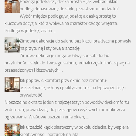
Podłoga jodełka czy deska prosta – jak wybrać układ
podłogi dopasowany do stylu, przestrzeni i budżetu?
Wybór między podłogą w jodełkę a deską prostą to
kluczowa decyzja, która wpływa na charakter całego wnętrza.
Podłoga w jodełkę, znana …
Zimowe dekoracje do salonu bez kiczu: praktyczne pomysły
na przytulną i stylową aranżację
Zimowe dekoracje mogą w łatwy sposób dodać
przytulności i stylu do Twojego salonu, jednak często kończą się na
przesadzonych i kiczowatych …
Jak poprawić komfort przy oknie bez remontu:
uszczelnianie, osłony i praktyczne triki na lepszą izolację i
prywatność
Nieszczelne okna to jeden z najczęstszych powodów dyskomfortu
w domach, prowadzący do przeciągów i wyższych rachunków za
ogrzewanie. Właściwe uszczelnienie okien, …
Jak urządzić kącik plastyczny w pokoju dziecka, by wspierał
kreatywność i porządek na lata