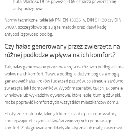
buta. Wartość DCoF powyżej 0,65 oznacza powierzchnię
antypoślizgową.
Normy techniczne, takie jak PN-EN 13036-4, DIN 51130 czy DIN
51097, szczegółowo opisują te metody oraz klasyfikację
antypoślizgowości podłóg.
Czy hałas generowany przez zwierzęta na
różnej podłodze wpływa na ich komfort?
Tak, hałas generowany przez zwierzęta na różnych podłogach ma
wpływ na ich komfort. Twarde podłogi o dużym pogłosie mogą
generować hałas kroków i uderzeń pazurów, co stresuje zarówno
zwierzęta, jak i domowników. Wybór materiałów takich jak panele
winylowe lub wykładziny dywanowe, które lepiej tłumią dźwięki,
może poprawić komfort życia wszystkich mieszkańców domu.
Elastyczne materiały, takie jak korek, działają jak amortyzatory,
zmniejszając obciążenia stawów zwierzęcych i poprawiając
komfort. Zintegrowane podkłady akustyczne lub maty kwarcowe