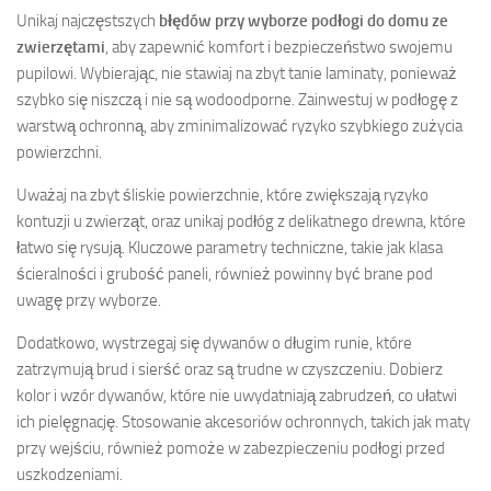
Unikaj najczęstszych
błędów przy wyborze podłogi do domu ze
zwierzętami
, aby zapewnić komfort i bezpieczeństwo swojemu
pupilowi. Wybierając, nie stawiaj na zbyt tanie laminaty, ponieważ
szybko się niszczą i nie są wodoodporne. Zainwestuj w podłogę z
warstwą ochronną, aby zminimalizować ryzyko szybkiego zużycia
powierzchni.
Uważaj na zbyt śliskie powierzchnie, które zwiększają ryzyko
kontuzji u zwierząt, oraz unikaj podłóg z delikatnego drewna, które
łatwo się rysują. Kluczowe parametry techniczne, takie jak klasa
ścieralności i grubość paneli, również powinny być brane pod
uwagę przy wyborze.
Dodatkowo, wystrzegaj się dywanów o długim runie, które
zatrzymują brud i sierść oraz są trudne w czyszczeniu. Dobierz
kolor i wzór dywanów, które nie uwydatniają zabrudzeń, co ułatwi
ich pielęgnację. Stosowanie akcesoriów ochronnych, takich jak maty
przy wejściu, również pomoże w zabezpieczeniu podłogi przed
uszkodzeniami.