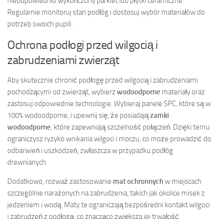
nieodpowiednio wykończony parkiet lub płytki ceramiczne.
Regularnie monitoruj stan podłóg i dostosuj wybór materiałów do
potrzeb swoich pupili.
Ochrona podłogi przed wilgocią i
zabrudzeniami zwierząt
Aby skutecznie chronić podłogę przed wilgocią i zabrudzeniami
pochodzącymi od zwierząt, wybierz
wodoodporne
materiały oraz
zastosuj odpowiednie technologie. Wybieraj panele SPC, które są w
100% wodoodporne, i upewnij się, że posiadają
zamki
wodoodporne
, które zapewniają szczelność połączeń. Dzięki temu
ograniczysz ryzyko wnikania wilgoci i moczu, co może prowadzić do
odbarwień i uszkodzeń, zwłaszcza w przypadku podłóg
drewnianych.
Dodatkowo, rozważ zastosowanie
mat ochronnych
w miejscach
szczególnie narażonych na zabrudzenia, takich jak okolice misek z
jedzeniem i wodą. Maty te ograniczają bezpośredni kontakt wilgoci
i zabrudzeń z podłogą, co znacząco zwiększa jej trwałość.