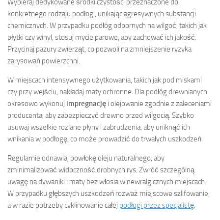
Wybieraj dedykowane środki czystości przeznaczone do
konkretnego rodzaju podłogi, unikając agresywnych substancji
chemicznych. W przypadku podłóg odpornych na wilgoć, takich jak
płytki czy winyl, stosuj mycie parowe, aby zachować ich jakość.
Przycinaj pazury zwierząt, co pozwoli na zmniejszenie ryzyka
zarysowań powierzchni.
W miejscach intensywnego użytkowania, takich jak pod miskami
czy przy wejściu, nakładaj maty ochronne. Dla podłóg drewnianych
okresowo wykonuj
impregnację
i olejowanie zgodnie z zaleceniami
producenta, aby zabezpieczyć drewno przed wilgocią. Szybko
usuwaj wszelkie rozlane płyny i zabrudzenia, aby uniknąć ich
wnikania w podłogę, co może prowadzić do trwałych uszkodzeń.
Regularnie odnawiaj powłokę oleju naturalnego, aby
zminimalizować widoczność drobnych rys. Zwróć szczególną
uwagę na dywaniki i maty bez włosia w newralgicznych miejscach.
W przypadku głębszych uszkodzeń rozważ miejscowe szlifowanie,
a w razie potrzeby cyklinowanie całej
podłogi przez specjalistę
.