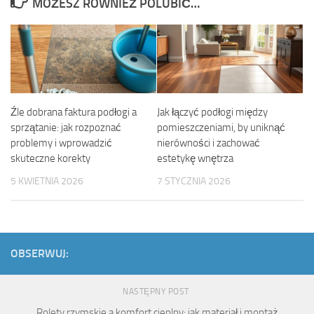
MOŻESZ RÓWNIEŻ POLUBIĆ…
Źle dobrana faktura podłogi a
Jak łączyć podłogi między
sprzątanie: jak rozpoznać
pomieszczeniami, by uniknąć
problemy i wprowadzić
nierówności i zachować
skuteczne korekty
estetykę wnętrza
5 KWIETNIA 2026
7 STYCZNIA 2026
OBSERWUJ:
NASTĘPNY POST
Rolety rzymskie a komfort cieplny: jak materiał i montaż