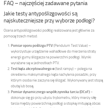
FAQ – najczęściej zadawane pytania
Jakie testy antypoślizgowości są
najskuteczniejsze przy wyborze podłogi?
Ocena antypoślizgowości podłóg realizowana jest głównie za
pomocą trzech metod:
Pomiar oporu poślizgu PTV
(Pendulum Test Value) –
wykorzystuje urządzenie wahadłowe do mierzenia straty
energii gumy ślizgacza na powierzchni podłogi. Wyniki
wyrażane są w jednostkach PTV.
Test kąta akceptowalnego α
(test rampy) – polega na
określeniu maksymalnego kąta nachylenia posadzki, przy
którym osoba nie zaczyna się ślizgać. Wykonywany jest stopą
obutą lub bosą.
Pomiar dynamicznego współczynnika tarcia (DCoF)
–
dokonuje się go przy użyciu trybometru, który mierzy siłę
tarcia między powierzchnią podłogi a stopką imitującą obcas