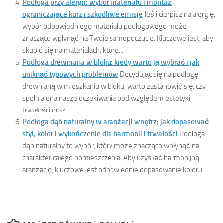
Podłoga przy alergii: wybór materiału i montaż
ograniczające kurz i szkodliwe emisje
Jeśli cierpisz na alergię,
wybór odpowiedniego materiału podłogowego może
znacząco wpłynąć na Twoje samopoczucie. Kluczowe jest, aby
skupić się na materiałach, które...
Podłoga drewniana w bloku: kiedy warto ją wybrać i jak
uniknąć typowych problemów
Decydując się na podłogę
drewnianą w mieszkaniu w bloku, warto zastanowić się, czy
spełnia ona nasze oczekiwania pod względem estetyki,
trwałości oraz...
Podłoga dąb naturalny w aranżacji wnętrz: jak dopasować
styl, kolor i wykończenie dla harmonii i trwałości
Podłoga
dąb naturalny to wybór, który może znacząco wpłynąć na
charakter całego pomieszczenia. Aby uzyskać harmonijną
aranżację, kluczowe jest odpowiednie dopasowanie koloru...