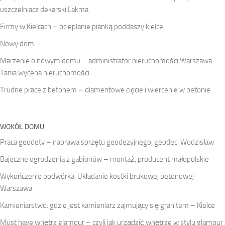
uszczelniacz dekarski Lakma
Firmy w Kielcach – ocieplanie pianką poddaszy kielce
Nowy dom
Marzenie o nowym domu – administrator nieruchomości Warszawa.
Tania wycena nieruchomości
Trudne prace z betonem – diamentowe cięcie i wiercenie w betonie
WOKÓŁ DOMU
Praca geodety – naprawa sprzętu geodezyjnego, geodeci Wodzisław
Bajeczne ogrodzenia z gabionów – montaż, producent małopolskie
Wykończenie podwórka. Układanie kostki brukowej betonowej
Warszawa
Kamieniarstwo: gdzie jest kamieniarz zajmujący się granitem – Kielce
Must have wnętrz glamour – czyli jak urządzić wnętrze w stylu glamour