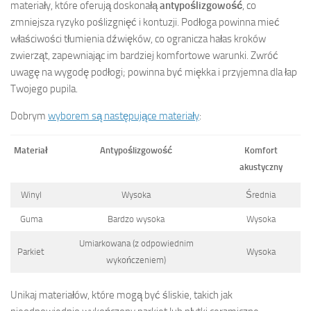
materiały, które oferują doskonałą
antypoślizgowość
, co
zmniejsza ryzyko poślizgnięć i kontuzji. Podłoga powinna mieć
właściwości tłumienia dźwięków, co ogranicza hałas kroków
zwierząt, zapewniając im bardziej komfortowe warunki. Zwróć
uwagę na wygodę podłogi; powinna być miękka i przyjemna dla łap
Twojego pupila.
Dobrym
wyborem są następujące materiały
:
Materiał
Antypoślizgowość
Komfort
akustyczny
Winyl
Wysoka
Średnia
Guma
Bardzo wysoka
Wysoka
Umiarkowana (z odpowiednim
Parkiet
Wysoka
wykończeniem)
Unikaj materiałów, które mogą być śliskie, takich jak