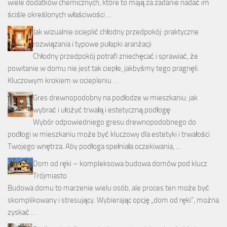
wiele dodatków chemicznych, które to mają za zadanie nadać im
ściśle określonych właściwości …
Jak wizualnie ocieplić chłodny przedpokój: praktyczne
rozwiązania i typowe pułapki aranżacji
Chłodny przedpokój potrafi zniechęcać i sprawiać, że
powitanie w domu nie jest tak ciepłe, jakbyśmy tego pragnęli.
Kluczowym krokiem w ociepleniu …
Gres drewnopodobny na podłodze w mieszkaniu: jak
wybrać i ułożyć trwałą i estetyczną podłogę
Wybór odpowiedniego gresu drewnopodobnego do
podłogi w mieszkaniu może być kluczowy dla estetyki i trwałości
Twojego wnętrza. Aby podłoga spełniała oczekiwania, …
Dom od ręki – kompleksowa budowa domów pod klucz
Trójmiasto
Budowa domu to marzenie wielu osób, ale proces ten może być
skomplikowany i stresujący. Wybierając opcję „dom od ręki”, można
zyskać …