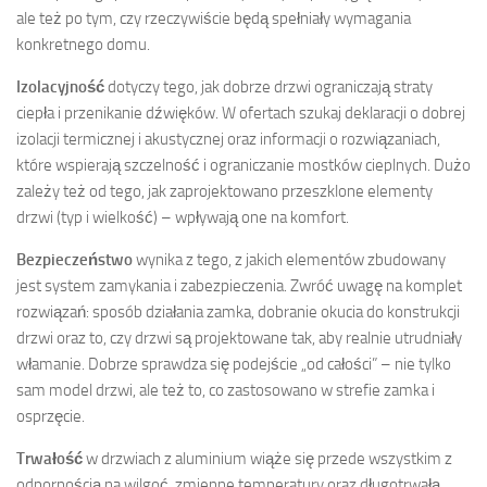
ale też po tym, czy rzeczywiście będą spełniały wymagania
konkretnego domu.
Izolacyjność
dotyczy tego, jak dobrze drzwi ograniczają straty
ciepła i przenikanie dźwięków. W ofertach szukaj deklaracji o dobrej
izolacji termicznej i akustycznej oraz informacji o rozwiązaniach,
które wspierają szczelność i ograniczanie mostków cieplnych. Dużo
zależy też od tego, jak zaprojektowano przeszklone elementy
drzwi (typ i wielkość) – wpływają one na komfort.
Bezpieczeństwo
wynika z tego, z jakich elementów zbudowany
jest system zamykania i zabezpieczenia. Zwróć uwagę na komplet
rozwiązań: sposób działania zamka, dobranie okucia do konstrukcji
drzwi oraz to, czy drzwi są projektowane tak, aby realnie utrudniały
włamanie. Dobrze sprawdza się podejście „od całości” – nie tylko
sam model drzwi, ale też to, co zastosowano w strefie zamka i
osprzęcie.
Trwałość
w drzwiach z aluminium wiąże się przede wszystkim z
odpornością na wilgoć, zmienne temperatury oraz długotrwałą