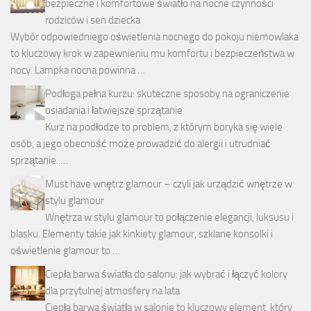
bezpieczne i komfortowe światło na nocne czynności
rodziców i sen dziecka
Wybór odpowiedniego oświetlenia nocnego do pokoju niemowlaka
to kluczowy krok w zapewnieniu mu komfortu i bezpieczeństwa w
nocy. Lampka nocna powinna …
Podłoga pełna kurzu: skuteczne sposoby na ograniczenie
osiadania i łatwiejsze sprzątanie
Kurz na podłodze to problem, z którym boryka się wiele
osób, a jego obecność może prowadzić do alergii i utrudniać
sprzątanie. …
Must have wnętrz glamour – czyli jak urządzić wnętrze w
stylu glamour
Wnętrza w stylu glamour to połączenie elegancji, luksusu i
blasku. Elementy takie jak kinkiety glamour, szklane konsolki i
oświetlenie glamour to …
Ciepła barwa światła do salonu: jak wybrać i łączyć kolory
dla przytulnej atmosfery na lata
Ciepła barwa światła w salonie to kluczowy element, który