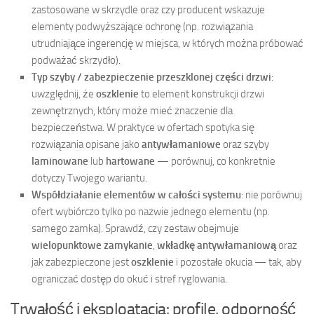
zastosowane w skrzydle oraz czy producent wskazuje
elementy podwyższające ochronę (np. rozwiązania
utrudniające ingerencję w miejsca, w których można próbować
podważać skrzydło).
Typ szyby / zabezpieczenie przeszklonej części drzwi
:
uwzględnij, że
oszklenie
to element konstrukcji drzwi
zewnętrznych, który może mieć znaczenie dla
bezpieczeństwa. W praktyce w ofertach spotyka się
rozwiązania opisane jako
antywłamaniowe
oraz szyby
laminowane
lub
hartowane
— porównuj, co konkretnie
dotyczy Twojego wariantu.
Współdziałanie elementów w całości systemu
: nie porównuj
ofert wybiórczo tylko po nazwie jednego elementu (np.
samego zamka). Sprawdź, czy zestaw obejmuje
wielopunktowe zamykanie
,
wkładkę antywłamaniową
oraz
jak zabezpieczone jest
oszklenie
i pozostałe okucia — tak, aby
ograniczać dostęp do okuć i stref ryglowania.
Trwałość i eksploatacja: profile, odporność