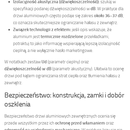
Izolacyjność akustyczna (dźwiękoszczelność):
szukaj w
specyfikacji podanej dźwiękoszczelności w
dB
. W praktyce dla
drzwi aluminiowych często podaje się zakres
około 36–37 dB
,
co oznacza skuteczniejsze ograniczanie hałasu z zewnątrz.
Związek technologii z efektem:
jeśli opis wskazuje, że
aluminium jest
termicznie rozdzielone
przekładkami,
potraktuj to jako informację wspierającą lepszą izolacyjność
cieplną, a nie wyłącznie hasło marketingowe.
W notatkach zestaw
Ud
(parametr cieplny) oraz
dźwiękoszczelność w dB
(parametr akustyczny). Ułatwia to ocenę
drzwi pod kątem ograniczania strat ciepła oraz tłumienia hałasu z
zewnątrz.
Bezpieczeństwo: konstrukcja, zamki i dobór
oszklenia
Bezpieczeństwo drzwi aluminiowych zewnętrznych ocenia się
przede wszystkim przez ich
ochronę przed włamaniem
oraz
odporność na uszkodzenia mechaniczne
. W praktyce liczy się nie