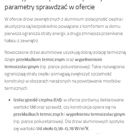
parametry sprawdzać w ofercie
W ofercie drzwi zewnętrznych z aluminium izolacyjność cieplna i
akustyczna są bezpośrednio powiązane z komfortem w domu:
pierwsza ogranicza straty energii, a druga zmniejsza przenikanie
hałasu z zewnątrz.
Nowoczesne drzwi aluminiowe uzyskują dobrą izolację termiczną
dzięki
przekładkom termicznym
oraz
wypełnieniom
termoizolacyjnym
(np. piance poliuretanowej). Takie rozwiązania
ograniczają straty ciepła i pomagają zwiększyć szczelność
konstrukcji w obszarach narażonych na powstawanie mostków
termicznych.
Izolacyjność cieplna (Ud):
w ofercie porównuj deklarowane
wartości
Ud
oraz sprawdź, czy konstrukcja opiera się na
przekładkach termicznych
i
wypełnieniu termoizolacyjnym
(np. piance poliuretanowej). Dla drzwi aluminiowych spotyka
się wartości
Ud około 0,58–0,78 W/m²K
.