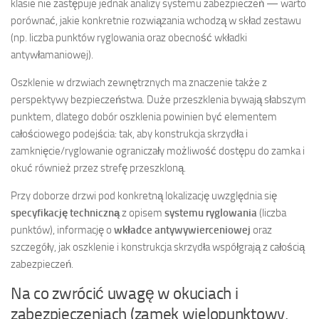
klasie nie zastępuje jednak analizy systemu zabezpieczeń — warto
porównać, jakie konkretnie rozwiązania wchodzą w skład zestawu
(np. liczba punktów ryglowania oraz obecność wkładki
antywłamaniowej).
Oszklenie w drzwiach zewnętrznych ma znaczenie także z
perspektywy bezpieczeństwa. Duże przeszklenia bywają słabszym
punktem, dlatego dobór oszklenia powinien być elementem
całościowego podejścia: tak, aby konstrukcja skrzydła i
zamknięcie/ryglowanie ograniczały możliwość dostępu do zamka i
okuć również przez strefę przeszkloną.
Przy doborze drzwi pod konkretną lokalizację uwzględnia się
specyfikację techniczną
z opisem
systemu ryglowania
(liczba
punktów), informację o
wkładce antywywierceniowej
oraz
szczegóły, jak oszklenie i konstrukcja skrzydła współgrają z całością
zabezpieczeń.
Na co zwrócić uwagę w okuciach i
zabezpieczeniach (zamek wielopunktowy,