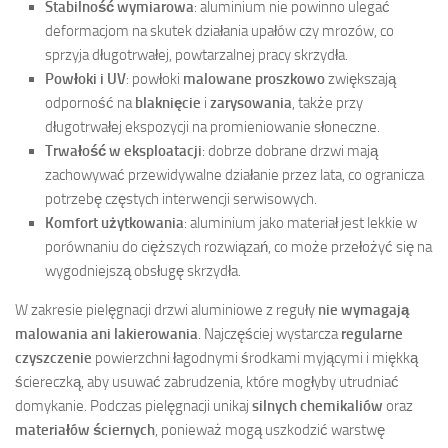
Stabilność wymiarowa
: aluminium nie powinno ulegać
deformacjom na skutek działania upałów czy mrozów, co
sprzyja długotrwałej, powtarzalnej pracy skrzydła.
Powłoki i UV
: powłoki
malowane proszkowo
zwiększają
odporność na
blaknięcie
i
zarysowania
, także przy
długotrwałej ekspozycji na promieniowanie słoneczne.
Trwałość w eksploatacji
: dobrze dobrane drzwi mają
zachowywać przewidywalne działanie przez lata, co ogranicza
potrzebę częstych interwencji serwisowych.
Komfort użytkowania
: aluminium jako materiał jest lekkie w
porównaniu do cięższych rozwiązań, co może przełożyć się na
wygodniejszą obsługę skrzydła.
W zakresie pielęgnacji drzwi aluminiowe z reguły
nie wymagają
malowania ani lakierowania
. Najczęściej wystarcza
regularne
czyszczenie
powierzchni łagodnymi środkami myjącymi i miękką
ściereczką, aby usuwać zabrudzenia, które mogłyby utrudniać
domykanie. Podczas pielęgnacji unikaj
silnych chemikaliów
oraz
materiałów ściernych
, ponieważ mogą uszkodzić warstwę