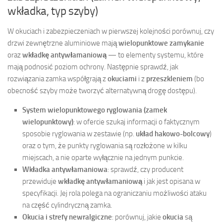
wkładka, typ szyby)
W okuciach i zabezpieczeniach w pierwszej kolejności porównuj, czy
drzwi zewnętrzne aluminiowe mają
wielopunktowe zamykanie
oraz
wkładkę antywłamaniową
— to elementy systemu, które
mają podnosić poziom ochrony. Następnie sprawdź, jak
rozwiązania zamka współgrają z
okuciami
i z
przeszkleniem
(bo
obecność szyby może tworzyć alternatywną drogę dostępu).
System wielopunktowego ryglowania (zamek
wielopunktowy)
: w ofercie szukaj informacji o faktycznym
sposobie ryglowania w zestawie (np.
układ hakowo-bolcowy
)
oraz o tym, że punkty ryglowania są rozłożone w kilku
miejscach, a nie oparte wyłącznie na jednym punkcie.
Wkładka antywłamaniowa
: sprawdź, czy producent
przewiduje
wkładkę antywłamaniową
i jak jest opisana w
specyfikacji. Jej rola polega na ograniczaniu możliwości ataku
na część cylindryczną zamka.
Okucia i strefy newralgiczne
: porównuj, jakie
okucia
są