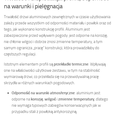
na warunki i pielęgnacja
Trwałość drzwi aluminiowych zewnętrznych w czasie użytkowania
zależy przede wszystkim od odporności materiału i powłok oraz od
tego, jak wykonano konstrukcję profili. Aluminium jest
zabezpieczone przed wpływem pogody: jest odporne na korozję,
nie chłonie wilgoci i dobrze znosi zmienne temperatury, a tym
samym ogranicza „pracę” konstrukcji, która prowadziłaby do
częstszych regulacji.
Istotnym elementem profili są
przekładki termiczne
. Wpływają
one na właściwości użytkowe zestawu, w tym na stabilność
wymiarową drzwi, co przekłada się na przewidywalną pracę
skrzydła w różnych warunkach pogodowych.
Odporność na warunki atmosferyczne
: aluminium jest
odporne na
korozję
,
wilgoć
i
zmienne temperatury
, dlatego
nie wymaga typowych zabiegów konserwacyjnych jak w
przypadku stali z powłoką antykorozyjną.