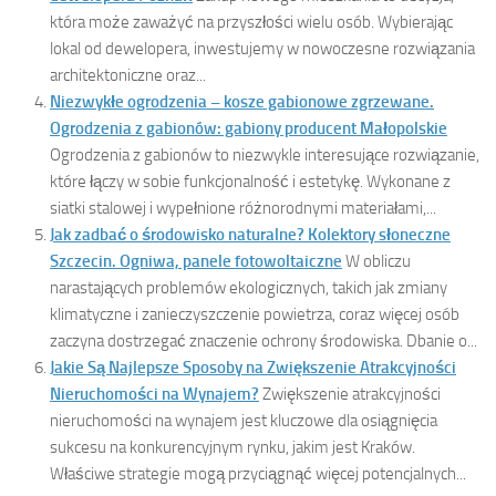
która może zaważyć na przyszłości wielu osób. Wybierając
lokal od dewelopera, inwestujemy w nowoczesne rozwiązania
architektoniczne oraz...
Niezwykłe ogrodzenia – kosze gabionowe zgrzewane.
Ogrodzenia z gabionów: gabiony producent Małopolskie
Ogrodzenia z gabionów to niezwykle interesujące rozwiązanie,
które łączy w sobie funkcjonalność i estetykę. Wykonane z
siatki stalowej i wypełnione różnorodnymi materiałami,...
Jak zadbać o środowisko naturalne? Kolektory słoneczne
Szczecin. Ogniwa, panele fotowoltaiczne
W obliczu
narastających problemów ekologicznych, takich jak zmiany
klimatyczne i zanieczyszczenie powietrza, coraz więcej osób
zaczyna dostrzegać znaczenie ochrony środowiska. Dbanie o...
Jakie Są Najlepsze Sposoby na Zwiększenie Atrakcyjności
Nieruchomości na Wynajem?
Zwiększenie atrakcyjności
nieruchomości na wynajem jest kluczowe dla osiągnięcia
sukcesu na konkurencyjnym rynku, jakim jest Kraków.
Właściwe strategie mogą przyciągnąć więcej potencjalnych...