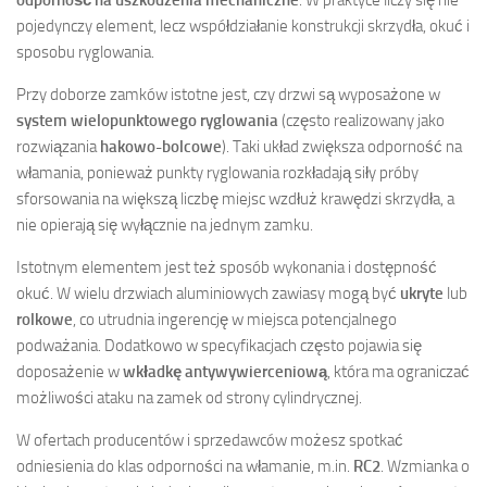
pojedynczy element, lecz współdziałanie konstrukcji skrzydła, okuć i
sposobu ryglowania.
Przy doborze zamków istotne jest, czy drzwi są wyposażone w
system wielopunktowego ryglowania
(często realizowany jako
rozwiązania
hakowo-bolcowe
). Taki układ zwiększa odporność na
włamania, ponieważ punkty ryglowania rozkładają siły próby
sforsowania na większą liczbę miejsc wzdłuż krawędzi skrzydła, a
nie opierają się wyłącznie na jednym zamku.
Istotnym elementem jest też sposób wykonania i dostępność
okuć. W wielu drzwiach aluminiowych zawiasy mogą być
ukryte
lub
rolkowe
, co utrudnia ingerencję w miejsca potencjalnego
podważania. Dodatkowo w specyfikacjach często pojawia się
doposażenie w
wkładkę antywywierceniową
, która ma ograniczać
możliwości ataku na zamek od strony cylindrycznej.
W ofertach producentów i sprzedawców możesz spotkać
odniesienia do klas odporności na włamanie, m.in.
RC2
. Wzmianka o