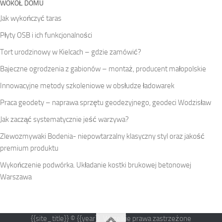
WOKÓŁ DOMU
Jak wykończyć taras
Płyty OSB i ich funkcjonalności
Tort urodzinowy w Kielcach – gdzie zamówić?
Bajeczne ogrodzenia z gabionów – montaż, producent małopolskie
Innowacyjne metody szkoleniowe w obsłudze ładowarek
Praca geodety – naprawa sprzętu geodezyjnego, geodeci Wodzisław
Jak zacząć systematycznie jeść warzywa?
Zlewozmywaki Bodenia- niepowtarzalny klasyczny styl oraz jakość
premium produktu
Wykończenie podwórka. Układanie kostki brukowej betonowej
Warszawa
{{site_title}} © {{year}}. Wszelkie prawa zastrzeżone