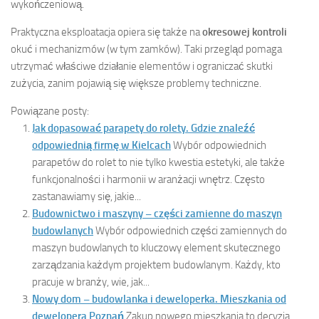
wykończeniową.
Praktyczna eksploatacja opiera się także na
okresowej kontroli
okuć i mechanizmów (w tym zamków). Taki przegląd pomaga
utrzymać właściwe działanie elementów i ograniczać skutki
zużycia, zanim pojawią się większe problemy techniczne.
Powiązane posty:
Jak dopasować parapety do rolety. Gdzie znaleźć
odpowiednią firmę w Kielcach
Wybór odpowiednich
parapetów do rolet to nie tylko kwestia estetyki, ale także
funkcjonalności i harmonii w aranżacji wnętrz. Często
zastanawiamy się, jakie...
Budownictwo i maszyny – części zamienne do maszyn
budowlanych
Wybór odpowiednich części zamiennych do
maszyn budowlanych to kluczowy element skutecznego
zarządzania każdym projektem budowlanym. Każdy, kto
pracuje w branży, wie, jak...
Nowy dom – budowlanka i deweloperka. Mieszkania od
dewelopera Poznań
Zakup nowego mieszkania to decyzja,