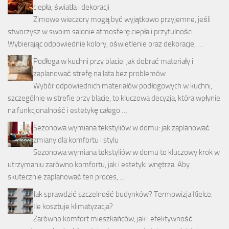
ciepła, światła i dekoracji
Zimowe wieczory mogą być wyjątkowo przyjemne, jeśli
stworzysz w swoim salonie atmosferę ciepła i przytulności.
Wybierając odpowiednie kolory, oświetlenie oraz dekoracje, …
Podłoga w kuchni przy blacie: jak dobrać materiały i
zaplanować strefę na lata bez problemów
Wybór odpowiednich materiałów podłogowych w kuchni,
szczególnie w strefie przy blacie, to kluczowa decyzja, która wpłynie
na funkcjonalność i estetykę całego …
Sezonowa wymiana tekstyliów w domu: jak zaplanować
zmiany dla komfortu i stylu
Sezonowa wymiana tekstyliów w domu to kluczowy krok w
utrzymaniu zarówno komfortu, jak i estetyki wnętrza. Aby
skutecznie zaplanować ten proces, …
Jak sprawdzić szczelność budynków? Termowizja Kielce.
Ile kosztuje klimatyzacja?
Zarówno komfort mieszkańców, jak i efektywność