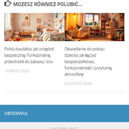
MOŻESZ RÓWNIEŻ POLUBIĆ…
Pokój dwulatka: jak urządzić
Oświetlenie do pokoju
bezpieczną i funkcjonalną
dziecka: jak łączyć
przestrzeń do zabawy i snu
bezpieczeństwo,
funkcjonalność i przytulną
10 MAJA 2026
atmosferę
8 LUTEGO 2026
OBSERWUJ: