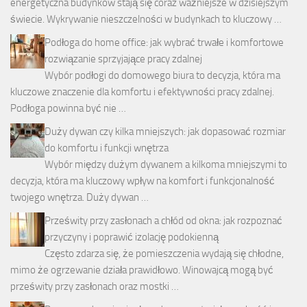
energetyczna budynków stają się coraz ważniejsze w dzisiejszym
świecie. Wykrywanie nieszczelności w budynkach to kluczowy …
Podłoga do home office: jak wybrać trwałe i komfortowe
rozwiązanie sprzyjające pracy zdalnej
Wybór podłogi do domowego biura to decyzja, która ma
kluczowe znaczenie dla komfortu i efektywności pracy zdalnej.
Podłoga powinna być nie …
Duży dywan czy kilka mniejszych: jak dopasować rozmiar
do komfortu i funkcji wnętrza
Wybór między dużym dywanem a kilkoma mniejszymi to
decyzja, która ma kluczowy wpływ na komfort i funkcjonalność
twojego wnętrza. Duży dywan …
Prześwity przy zasłonach a chłód od okna: jak rozpoznać
przyczyny i poprawić izolację podokienną
Często zdarza się, że pomieszczenia wydają się chłodne,
mimo że ogrzewanie działa prawidłowo. Winowajcą mogą być
prześwity przy zasłonach oraz mostki …