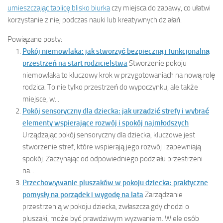
umieszczając tablicę blisko biurka
czy miejsca do zabawy, co ułatwi
korzystanie z niej podczas nauki lub kreatywnych działań.
Powiązane posty:
Pokój niemowlaka: jak stworzyć bezpieczną i funkcjonalną
przestrzeń na start rodzicielstwa
Stworzenie pokoju
niemowlaka to kluczowy krok w przygotowaniach na nową rolę
rodzica. To nie tylko przestrzeń do wypoczynku, ale także
miejsce, w...
Pokój sensoryczny dla dziecka: jak urządzić strefy i wybrać
elementy wspierające rozwój i spokój najmłodszych
Urządzając pokój sensoryczny dla dziecka, kluczowe jest
stworzenie stref, które wspierają jego rozwój i zapewniają
spokój. Zaczynając od odpowiedniego podziału przestrzeni
na...
Przechowywanie pluszaków w pokoju dziecka: praktyczne
pomysły na porządek i wygodę na lata
Zarządzanie
przestrzenią w pokoju dziecka, zwłaszcza gdy chodzi o
pluszaki, może być prawdziwym wyzwaniem. Wiele osób