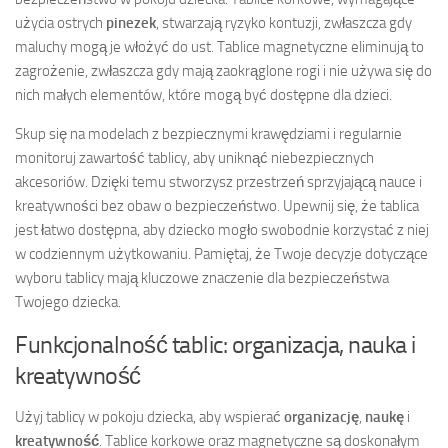
użycia ostrych
pinezek
, stwarzają ryzyko kontuzji, zwłaszcza gdy
maluchy mogą je włożyć do ust. Tablice magnetyczne eliminują to
zagrożenie, zwłaszcza gdy mają zaokrąglone rogi i nie używa się do
nich małych elementów, które mogą być dostępne dla dzieci.
Skup się na modelach z bezpiecznymi krawędziami i regularnie
monitoruj zawartość tablicy, aby uniknąć niebezpiecznych
akcesoriów. Dzięki temu stworzysz przestrzeń sprzyjającą nauce i
kreatywności bez obaw o bezpieczeństwo. Upewnij się, że tablica
jest łatwo dostępna, aby dziecko mogło swobodnie korzystać z niej
w codziennym użytkowaniu. Pamiętaj, że Twoje decyzje dotyczące
wyboru tablicy mają kluczowe znaczenie dla bezpieczeństwa
Twojego dziecka.
Funkcjonalność tablic: organizacja, nauka i
kreatywność
Użyj tablicy w pokoju dziecka, aby wspierać
organizację
,
naukę
i
kreatywność
. Tablice korkowe oraz magnetyczne są doskonałym