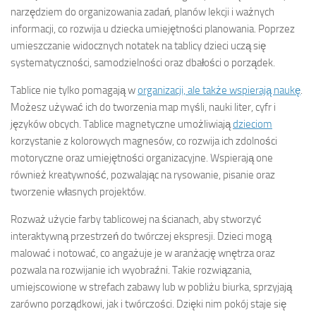
narzędziem do organizowania zadań, planów lekcji i ważnych
informacji, co rozwija u dziecka umiejętności planowania. Poprzez
umieszczanie widocznych notatek na tablicy dzieci uczą się
systematyczności, samodzielności oraz dbałości o porządek.
Tablice nie tylko pomagają w
organizacji, ale także wspierają naukę
.
Możesz używać ich do tworzenia map myśli, nauki liter, cyfr i
języków obcych. Tablice magnetyczne umożliwiają
dzieciom
korzystanie z kolorowych magnesów, co rozwija ich zdolności
motoryczne oraz umiejętności organizacyjne. Wspierają one
również kreatywność, pozwalając na rysowanie, pisanie oraz
tworzenie własnych projektów.
Rozważ użycie farby tablicowej na ścianach, aby stworzyć
interaktywną przestrzeń do twórczej ekspresji. Dzieci mogą
malować i notować, co angażuje je w aranżację wnętrza oraz
pozwala na rozwijanie ich wyobraźni. Takie rozwiązania,
umiejscowione w strefach zabawy lub w pobliżu biurka, sprzyjają
zarówno porządkowi, jak i twórczości. Dzięki nim pokój staje się