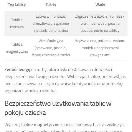
Typ tablicy
Zalety
Wady
Łatwa w montażu,
Zagrożenie z użyciem pinezek,
Tablica
umożliwia przypinanie
brak możliwości pisania
korkowa
notatek, dekoracyjna
bezpośrednio na tablicy
Wielofunkcyjna
Wyższa cena, potrzeba wyboru
Tablica
(rysowanie, pisanie),
modeli z bezpiecznymi
magnetyczna
łatwe zmienianie treści
krawędziami
Zwróć uwagę
na to, by tablica była dostosowana do wieku i
bezpieczeństwa Twojego dziecka. Wybierając tablicę, przemyśl, jak
będzie ona używana i czym ujawnisz kreatywność oraz potrzebę
organizacji w pokoju dziecka.
Bezpieczeństwo użytkowania tablic w
pokoju dziecka
Wybieraj tablice
magnetyczne
zamiast korkowych, aby zwiększyć
bezpieczeństwo w pokoju dziecka. Tablice korkowe, wymagające