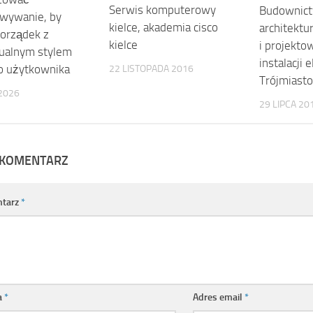
Serwis komputerowy
Budownict
wywanie, by
kielce, akademia cisco
architekt
porządek z
kielce
i projekto
ualnym stylem
instalacji 
o użytkownika
22 LISTOPADA 2016
Trójmiasto
2026
29 LIPCA 20
 KOMENTARZ
tarz
*
a
*
Adres email
*