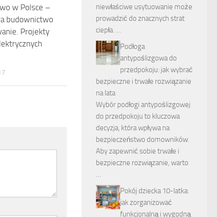
wo w Polsce –
niewłaściwe usytuowanie może
prowadzić do znacznych strat
ura budownictwo
ciepła. …
wanie. Projekty
elektrycznych
Podłoga
antypoślizgowa do
przedpokoju: jak wybrać
17
bezpieczne i trwałe rozwiązanie
na lata
Wybór podłogi antypoślizgowej
do przedpokoju to kluczowa
decyzja, która wpływa na
bezpieczeństwo domowników.
Aby zapewnić sobie trwałe i
bezpieczne rozwiązanie, warto
…
Pokój dziecka 10-latka:
jak zorganizować
funkcjonalną i wygodną