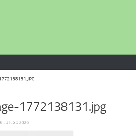
1772138131.JPG
age-1772138131.jpg
6 LUTEGO 2026