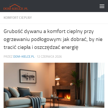
Skip to content
KOMFORT CIEPLNY
Grubość dywanu a komfort cieplny przy
ogrzewaniu podłogowym: jak dobrać, by nie
tracić ciepła i oszczędzać energię
PRZEZ
DOM-KIELCE.PL
·
12 CZERWCA 2026