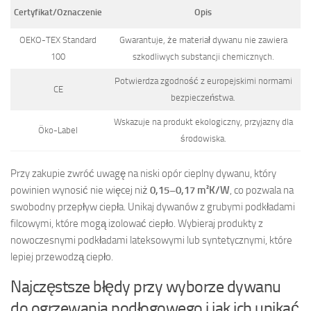
Certyfikat/Oznaczenie
Opis
OEKO-TEX Standard
Gwarantuje, że materiał dywanu nie zawiera
100
szkodliwych substancji chemicznych.
Potwierdza zgodność z europejskimi normami
CE
bezpieczeństwa.
Wskazuje na produkt ekologiczny, przyjazny dla
Öko-Label
środowiska.
Przy zakupie zwróć uwagę na niski opór cieplny dywanu, który
powinien wynosić nie więcej niż
0,15–0,17 m²K/W
, co pozwala na
swobodny przepływ ciepła. Unikaj dywanów z grubymi podkładami
filcowymi, które mogą izolować ciepło. Wybieraj produkty z
nowoczesnymi podkładami lateksowymi lub syntetycznymi, które
lepiej przewodzą ciepło.
Najczęstsze błędy przy wyborze dywanu
do ogrzewania podłogowego i jak ich unikać