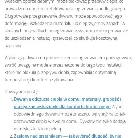
wysokim oporze cieplnym, może blokować przepływ ciepła, co
prowadzi do obniżenia efektywności ogrzewania podłogowego.
Długotrwałe przegrzewanie dywanu może spowodować jego
deformację, uszkodzenia materiału lub nieprzyjemny zapach. W
skrajnych przypadkach przegrzewanie systemu może prowadzić
do uszkodzenia instalacji grzewczej, co skutkuje kosztowną
naprawą.
Wybierając dywan do pomieszczenia z ogrzewaniem podłogowym,
zwróć uwagę na modele przeznaczone do tego typu instalacji,
które nie blokują przepływu ciepła, zapewniając optymalną
temperaturę i komfort użytkowania.
Powiązane posty:
Dywan a odczucie ciepła w domu: materiały, grubość i
praktyczne wskazówki dla komfortu termicznego
Wybór
odpowiedniego dywanu może znacząco wpłynąć na to, jak
odczuwasz ciepło w swoim domu. Dywany nie tylko dodają
estetyki, ale także pełnią...
Zasłony nad grzejnikiem — jak wybrać długość, by nie