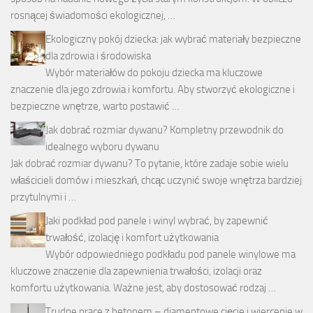
rosnącej świadomości ekologicznej, …
Ekologiczny pokój dziecka: jak wybrać materiały bezpieczne
dla zdrowia i środowiska
Wybór materiałów do pokoju dziecka ma kluczowe
znaczenie dla jego zdrowia i komfortu. Aby stworzyć ekologiczne i
bezpieczne wnętrze, warto postawić …
Jak dobrać rozmiar dywanu? Kompletny przewodnik do
idealnego wyboru dywanu
Jak dobrać rozmiar dywanu? To pytanie, które zadaje sobie wielu
właścicieli domów i mieszkań, chcąc uczynić swoje wnętrza bardziej
przytulnymi i …
Jaki podkład pod panele i winyl wybrać, by zapewnić
trwałość, izolację i komfort użytkowania
Wybór odpowiedniego podkładu pod panele winylowe ma
kluczowe znaczenie dla zapewnienia trwałości, izolacji oraz
komfortu użytkowania. Ważne jest, aby dostosować rodzaj …
Trudne prace z betonem – diamentowe cięcie i wiercenie w