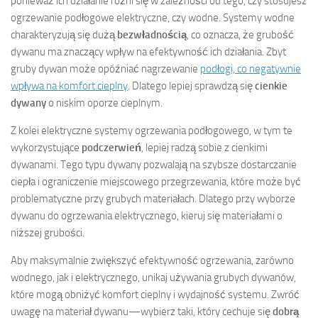
ponieważ ich działanie różni się w zależności od tego, czy stosujesz
ogrzewanie podłogowe elektryczne, czy wodne. Systemy wodne
charakteryzują się dużą
bezwładnością
, co oznacza, że grubość
dywanu ma znaczący wpływ na efektywność ich działania. Zbyt
gruby dywan może opóźniać nagrzewanie
podłogi, co negatywnie
wpływa na komfort cieplny
. Dlatego lepiej sprawdzą się
cienkie
dywany
o niskim oporze cieplnym.
Z kolei elektryczne systemy ogrzewania podłogowego, w tym te
wykorzystujące
podczerwień
, lepiej radzą sobie z cienkimi
dywanami. Tego typu dywany pozwalają na szybsze dostarczanie
ciepła i ograniczenie miejscowego przegrzewania, które może być
problematyczne przy grubych materiałach. Dlatego przy wyborze
dywanu do ogrzewania elektrycznego, kieruj się materiałami o
niższej grubości.
Aby maksymalnie zwiększyć efektywność ogrzewania, zarówno
wodnego, jak i elektrycznego, unikaj używania grubych dywanów,
które mogą obniżyć komfort cieplny i wydajność systemu. Zwróć
uwagę na materiał dywanu—wybierz taki, który cechuje się
dobrą