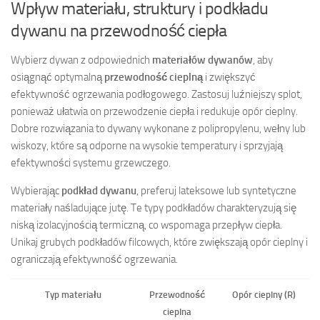
Wpływ materiału, struktury i podkładu
dywanu na przewodność ciepła
Wybierz dywan z odpowiednich
materiałów dywanów
, aby
osiągnąć optymalną
przewodność cieplną
i zwiększyć
efektywność ogrzewania podłogowego. Zastosuj luźniejszy splot,
ponieważ ułatwia on przewodzenie ciepła i redukuje opór cieplny.
Dobre rozwiązania to dywany wykonane z polipropylenu, wełny lub
wiskozy, które są odporne na wysokie temperatury i sprzyjają
efektywności systemu grzewczego.
Wybierając
podkład dywanu
, preferuj lateksowe lub syntetyczne
materiały naśladujące jutę. Te typy podkładów charakteryzują się
niską izolacyjnością termiczną, co wspomaga przepływ ciepła.
Unikaj grubych podkładów filcowych, które zwiększają opór cieplny i
ograniczają efektywność ogrzewania.
Typ materiału
Przewodność
Opór cieplny (R)
cieplna