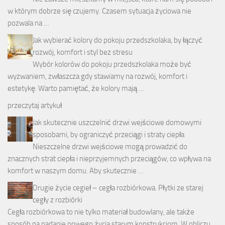
w którym dobrze się czujemy. Czasem sytuacja życiowa nie
pozwala na …
Jak wybierać kolory do pokoju przedszkolaka, by łączyć
rozwój, komfort i styl bez stresu
Wybór kolorów do pokoju przedszkolaka może być
wyzwaniem, zwłaszcza gdy stawiamy na rozwój, komfort i
estetykę. Warto pamiętać, że kolory mają …
przeczytaj artykuł
Jak skutecznie uszczelnić drzwi wejściowe domowymi
sposobami, by ograniczyć przeciągi i straty ciepła
Nieszczelne drzwi wejściowe mogą prowadzić do
znacznych strat ciepła i nieprzyjemnych przeciągów, co wpływa na
komfort w naszym domu. Aby skutecznie …
Drugie życie cegieł – cegła rozbiórkowa. Płytki ze starej
cegły z rozbiórki
Cegła rozbiórkowa to nie tylko materiał budowlany, ale także
sposób na nadanie nowego życia starym konstrukcjom. W obliczu