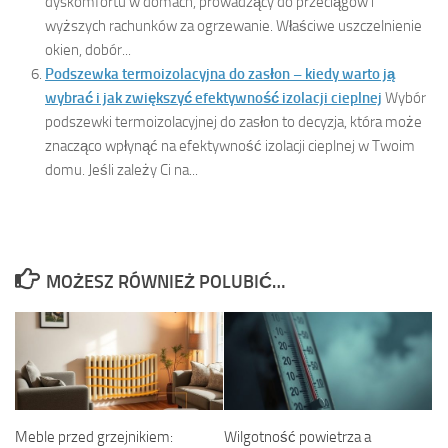
dyskomfortu w domach, prowadzący do przeciągów i
wyższych rachunków za ogrzewanie. Właściwe uszczelnienie
okien, dobór...
Podszewka termoizolacyjna do zasłon – kiedy warto ją
wybrać i jak zwiększyć efektywność izolacji cieplnej
Wybór
podszewki termoizolacyjnej do zasłon to decyzja, która może
znacząco wpłynąć na efektywność izolacji cieplnej w Twoim
domu. Jeśli zależy Ci na...
MOŻESZ RÓWNIEŻ POLUBIĆ…
Meble przed grzejnikiem:
Wilgotność powietrza a