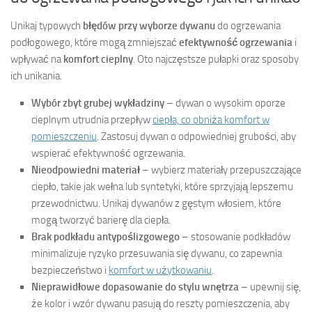
Unikaj typowych
błędów przy wyborze dywanu
do ogrzewania
podłogowego, które mogą zmniejszać
efektywność ogrzewania
i
wpływać na
komfort cieplny
. Oto najczęstsze pułapki oraz sposoby
ich unikania.
Wybór zbyt grubej wykładziny
– dywan o wysokim oporze
cieplnym utrudnia przepływ
ciepła, co obniża komfort w
pomieszczeniu
. Zastosuj dywan o odpowiedniej grubości, aby
wspierać efektywność ogrzewania.
Nieodpowiedni materiał
– wybierz materiały przepuszczające
ciepło, takie jak wełna lub syntetyki, które sprzyjają lepszemu
przewodnictwu. Unikaj dywanów z gęstym włosiem, które
mogą tworzyć barierę dla ciepła.
Brak podkładu antypoślizgowego
– stosowanie podkładów
minimalizuje ryzyko przesuwania się dywanu, co zapewnia
bezpieczeństwo i
komfort w użytkowaniu
.
Nieprawidłowe dopasowanie do stylu wnętrza
– upewnij się,
że kolor i wzór dywanu pasują do reszty pomieszczenia, aby