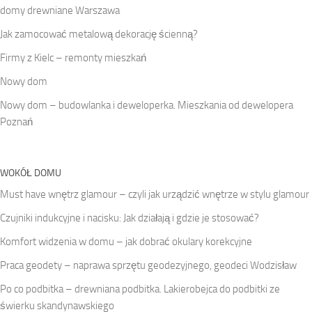
domy drewniane Warszawa
Jak zamocować metalową dekorację ścienną?
Firmy z Kielc – remonty mieszkań
Nowy dom
Nowy dom – budowlanka i deweloperka. Mieszkania od dewelopera
Poznań
WOKÓŁ DOMU
Must have wnętrz glamour – czyli jak urządzić wnętrze w stylu glamour
Czujniki indukcyjne i nacisku: Jak działają i gdzie je stosować?
Komfort widzenia w domu – jak dobrać okulary korekcyjne
Praca geodety – naprawa sprzętu geodezyjnego, geodeci Wodzisław
Po co podbitka – drewniana podbitka. Lakierobejca do podbitki ze
świerku skandynawskiego