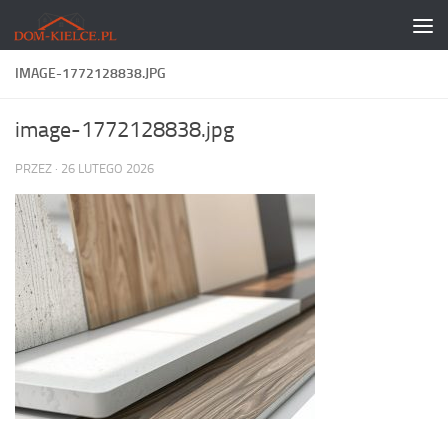
Skip to content
IMAGE-1772128838.JPG
image-1772128838.jpg
PRZEZ
·
26 LUTEGO 2026