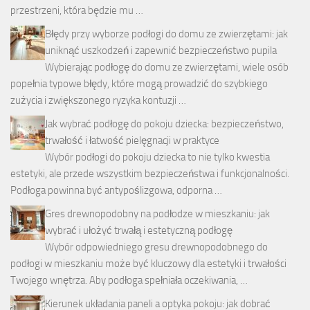
przestrzeni, która będzie mu …
Błędy przy wyborze podłogi do domu ze zwierzętami: jak
uniknąć uszkodzeń i zapewnić bezpieczeństwo pupila
Wybierając podłogę do domu ze zwierzętami, wiele osób
popełnia typowe błędy, które mogą prowadzić do szybkiego
zużycia i zwiększonego ryzyka kontuzji …
Jak wybrać podłogę do pokoju dziecka: bezpieczeństwo,
trwałość i łatwość pielęgnacji w praktyce
Wybór podłogi do pokoju dziecka to nie tylko kwestia
estetyki, ale przede wszystkim bezpieczeństwa i funkcjonalności.
Podłoga powinna być antypoślizgowa, odporna …
Gres drewnopodobny na podłodze w mieszkaniu: jak
wybrać i ułożyć trwałą i estetyczną podłogę
Wybór odpowiedniego gresu drewnopodobnego do
podłogi w mieszkaniu może być kluczowy dla estetyki i trwałości
Twojego wnętrza. Aby podłoga spełniała oczekiwania, …
Kierunek układania paneli a optyka pokoju: jak dobrać