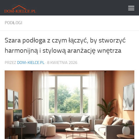
Skip to content
PODŁOGI
Szara podłoga z czym łączyć, by stworzyć
harmonijną i stylową aranżację wnętrza
PRZEZ
DOM-KIELCE.PL
·
8 KWIETNIA 2026