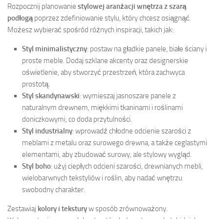
Rozpocznij planowanie
stylowej aranżacji wnętrza z szarą
podłogą
poprzez zdefiniowanie stylu, który chcesz osiągnąć.
Możesz wybierać spośród różnych inspiracji, takich jak:
Styl minimalistyczny
: postaw na gładkie panele, białe ściany i
proste meble. Dodaj szklane akcenty oraz designerskie
oświetlenie, aby stworzyć przestrzeń, która zachwyca
prostotą.
Styl skandynawski
: wymieszaj jasnoszare panele z
naturalnym drewnem, miękkimi tkaninami i roślinami
doniczkowymi, co doda przytulności.
Styl industrialny
: wprowadź chłodne odcienie szarości z
meblami z metalu oraz surowego drewna, a także ceglastymi
elementami, aby zbudować surowy, ale stylowy wygląd.
Styl boho
: użyj ciepłych odcieni szarości, drewnianych mebli,
wielobarwnych tekstyliów i roślin, aby nadać wnętrzu
swobodny charakter.
Zestawiaj
kolory i tekstury
w sposób zrównoważony.