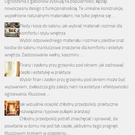
Ogrodzenia z gabionów zyskują na popularności, łącząc
nowoczesny design z funkcjonalnością. Te unikalne konstrukcje,
wypełnione naturalnymi materiałami, nie tylko pięknie się …
Pledy i koce do salonu: jak wybrać materiał i rozmiar dla
komfortu i stylu wnętrza
Wybór odpowiedniego materiału i rozmiaru pledów oraz
koców do salonu ma kluczowe znaczenie dla komfortu i estetyki
wnętrza. Zastosowanie wełny, kaszmiru …
Firany i zasłony przy grzejniku pod oknem: jak zachować
ciepło i estetykę w praktyce
Wybór firan i zasłon przy grzejniku pod oknem może być
wyzwaniem, zwłaszcza gdy zależy nam na estetyce i efektywności
ogrzewania. Kluczowe …
Jak wizualnie ocieplić chłodny przedpokój: praktyczne
rozwiązania i typowe pułapki aranżacji
Chłodny przedpokój potrafi zniechęcać i sprawiać, że
powitanie w domu nie jest tak ciepłe, jakbyśmy tego pragnęli.
Kluczowym krokiem w ociepleniu …