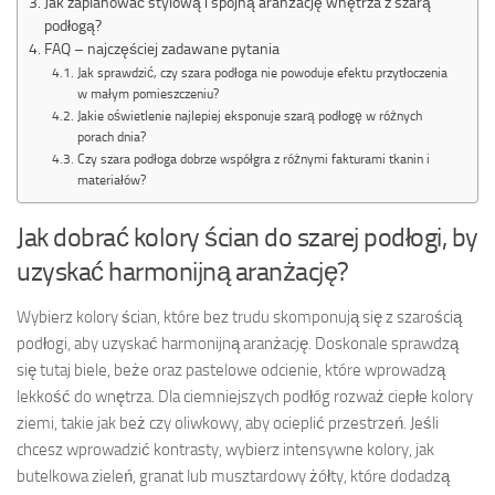
Jak zaplanować stylową i spójną aranżację wnętrza z szarą
podłogą?
FAQ – najczęściej zadawane pytania
Jak sprawdzić, czy szara podłoga nie powoduje efektu przytłoczenia
w małym pomieszczeniu?
Jakie oświetlenie najlepiej eksponuje szarą podłogę w różnych
porach dnia?
Czy szara podłoga dobrze współgra z różnymi fakturami tkanin i
materiałów?
Jak dobrać kolory ścian do szarej podłogi, by
uzyskać harmonijną aranżację?
Wybierz kolory ścian, które bez trudu skomponują się z szarością
podłogi, aby uzyskać harmonijną aranżację. Doskonale sprawdzą
się tutaj biele, beże oraz pastelowe odcienie, które wprowadzą
lekkość do wnętrza. Dla ciemniejszych podłóg rozważ ciepłe kolory
ziemi, takie jak beż czy oliwkowy, aby ocieplić przestrzeń. Jeśli
chcesz wprowadzić kontrasty, wybierz intensywne kolory, jak
butelkowa zieleń, granat lub musztardowy żółty, które dodadzą