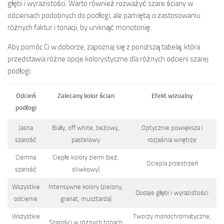
głębi i wyrazistości. Warto również rozważyć szare ściany w
odcieniach podobnych do podłogi, ale pamiętaj o zastosowaniu
różnych faktur i tonacji, by uniknąć monotonię.
Aby pomóc Ci w doborze, zapoznaj się z poniższą tabelą, która
przedstawia różne opcje kolorystyczne dla różnych odcieni szarej
podłogi:
Odcień
Zalecany kolor ścian
Efekt wizualny
podłogi
Jasna
Biały, off white, beżowy,
Optycznie powiększa i
szarość
pastelowy
rozjaśnia wnętrze
Ciemna
Ciepłe kolory ziemi (beż,
Ociepla przestrzeń
szarość
oliwkowy)
Wszystkie
Intensywne kolory (zielony,
Dodaje głębi i wyrazistości
odcienie
granat, musztarda)
Wszystkie
Tworzy monochromatyczne,
Szarości w różnych tonach