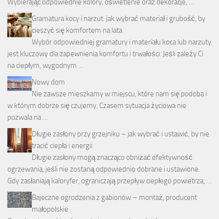
Wybierając odpowiednie kolory, oświetlenie oraz dekoracje, …
Gramatura kocy i narzut: jak wybrać materiał i grubość, by
cieszyć się komfortem na lata
Wybór odpowiedniej gramatury i materiału koca lub narzuty
jest kluczowy dla zapewnienia komfortu i trwałości. Jeśli zależy Ci
na ciepłym, wygodnym …
Nowy dom
Nie zawsze mieszkamy w miejscu, które nam się podoba i
w którym dobrze się czujemy. Czasem sytuacja życiowa nie
pozwala na …
Długie zasłony przy grzejniku – jak wybrać i ustawić, by nie
tracić ciepła i energii
Długie zasłony mogą znacząco obniżać efektywność
ogrzewania, jeśli nie zostaną odpowiednio dobrane i ustawione.
Gdy zasłaniają kaloryfer, ograniczają przepływ ciepłego powietrza, …
Bajeczne ogrodzenia z gabionów – montaż, producent
małopolskie