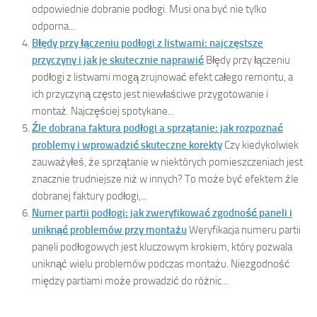
odpowiednie dobranie podłogi. Musi ona być nie tylko
odporna...
Błędy przy łączeniu podłogi z listwami: najczęstsze
przyczyny i jak je skutecznie naprawić
Błędy przy łączeniu
podłogi z listwami mogą zrujnować efekt całego remontu, a
ich przyczyną często jest niewłaściwe przygotowanie i
montaż. Najczęściej spotykane...
Źle dobrana faktura podłogi a sprzątanie: jak rozpoznać
problemy i wprowadzić skuteczne korekty
Czy kiedykolwiek
zauważyłeś, że sprzątanie w niektórych pomieszczeniach jest
znacznie trudniejsze niż w innych? To może być efektem źle
dobranej faktury podłogi,...
Numer partii podłogi: jak zweryfikować zgodność paneli i
uniknąć problemów przy montażu
Weryfikacja numeru partii
paneli podłogowych jest kluczowym krokiem, który pozwala
uniknąć wielu problemów podczas montażu. Niezgodność
między partiami może prowadzić do różnic...