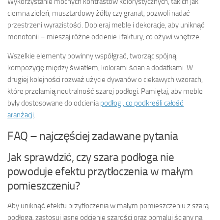
Wykorzystanie mocnych kontrastów kolorystycznych, takich jak
ciemna zieleń, musztardowy żółty czy granat, pozwoli nadać
przestrzeni wyrazistości. Dobieraj meble i dekoracje, aby uniknąć
monotonii – mieszaj różne odcienie i faktury, co ożywi wnętrze.
Wszelkie elementy powinny współgrać, tworząc spójną
kompozycję między światłem, kolorami ścian a dodatkami. W
drugiej kolejności rozważ użycie dywanów o ciekawych wzorach,
które przełamią neutralność szarej podłogi. Pamiętaj, aby meble
były dostosowane do odcienia
podłogi, co podkreśli całość
aranżacji
.
FAQ – najczęściej zadawane pytania
Jak sprawdzić, czy szara podłoga nie
powoduje efektu przytłoczenia w małym
pomieszczeniu?
Aby uniknąć efektu przytłoczenia w małym pomieszczeniu z szarą
podłogą, zastosuj jasne odcienie szarości oraz pomaluj ściany na