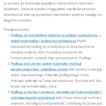
co sprawia, że doskonale współgra z różnorodnymi tkaninami i
dodatkami. Odcienie szarości mogą pełnić rolę tła dla barwnych
akcentów lub stać się wyrazistym elementem wnętrza, nadając mu
elegancki charakter.
Powiązane posty:
Podłoga do przedpokoju odporna na wilgoć i uszkodzenia —
wybór materiałów i praktyczna pielęgnacja
Wybór
odpowiedniej podłogi do przedpokoju to kluczowy krok w
aranżacji wnętrza, który ma istotne znaczenie dla
funkcjonalności i estetyki tego pomieszczenia. Podłoga...
Podłoga przy alergii: wybór materiału i montaż
ograniczające kurz i szkodliwe emisje
Jeśli cierpisz na alergię,
wybór odpowiedniego materiału podłogowego może
znacząco wpłynąć na Twoje samopoczucie. Kluczowe jest, aby
skupić się na materiałach, które...
Podłoga w kuchni z aneksem: jak połączyć funkcjonalność z
estetyką otwartej przestrzeni
Jeśli chcesz stworzyć kuchnię z
aneksem, która łączy funkcjonalność z estetyką, kluczowe jest