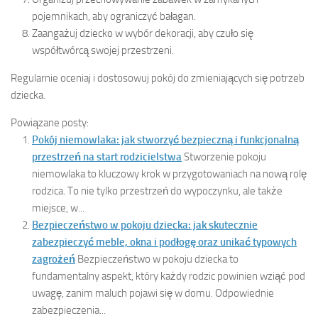
pojemnikach, aby ograniczyć bałagan.
Zaangażuj dziecko w wybór dekoracji, aby czuło się
współtwórcą swojej przestrzeni.
Regularnie oceniaj i dostosowuj pokój do zmieniających się potrzeb
dziecka.
Powiązane posty:
Pokój niemowlaka: jak stworzyć bezpieczną i funkcjonalną
przestrzeń na start rodzicielstwa
Stworzenie pokoju
niemowlaka to kluczowy krok w przygotowaniach na nową rolę
rodzica. To nie tylko przestrzeń do wypoczynku, ale także
miejsce, w...
Bezpieczeństwo w pokoju dziecka: jak skutecznie
zabezpieczyć meble, okna i podłogę oraz unikać typowych
zagrożeń
Bezpieczeństwo w pokoju dziecka to
fundamentalny aspekt, który każdy rodzic powinien wziąć pod
uwagę, zanim maluch pojawi się w domu. Odpowiednie
zabezpieczenia...