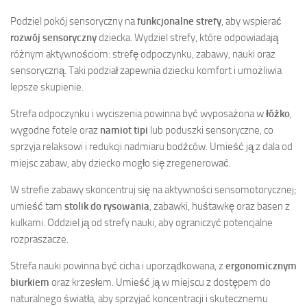
Podziel pokój sensoryczny na
funkcjonalne strefy
, aby wspierać
rozwój sensoryczny
dziecka. Wydziel strefy, które odpowiadają
różnym aktywnościom: strefę odpoczynku, zabawy, nauki oraz
sensoryczną. Taki podział zapewnia dziecku komfort i umożliwia
lepsze skupienie.
Strefa odpoczynku i wyciszenia powinna być wyposażona w
łóżko
,
wygodne fotele oraz
namiot tipi
lub poduszki sensoryczne, co
sprzyja relaksowi i redukcji nadmiaru bodźców. Umieść ją z dala od
miejsc zabaw, aby dziecko mogło się zregenerować.
W strefie zabawy skoncentruj się na aktywności sensomotorycznej;
umieść tam
stolik do rysowania
, zabawki, huśtawkę oraz basen z
kulkami. Oddziel ją od strefy nauki, aby ograniczyć potencjalne
rozpraszacze.
Strefa nauki powinna być cicha i uporządkowana, z
ergonomicznym
biurkiem
oraz krzesłem. Umieść ją w miejscu z dostępem do
naturalnego światła, aby sprzyjać koncentracji i skutecznemu