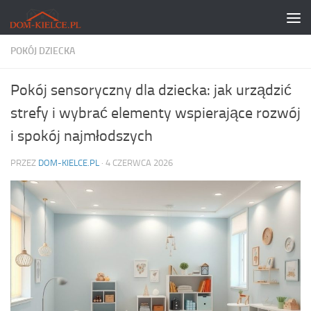
Skip to content
POKÓJ DZIECKA
Pokój sensoryczny dla dziecka: jak urządzić
strefy i wybrać elementy wspierające rozwój
i spokój najmłodszych
PRZEZ
DOM-KIELCE.PL
·
4 CZERWCA 2026