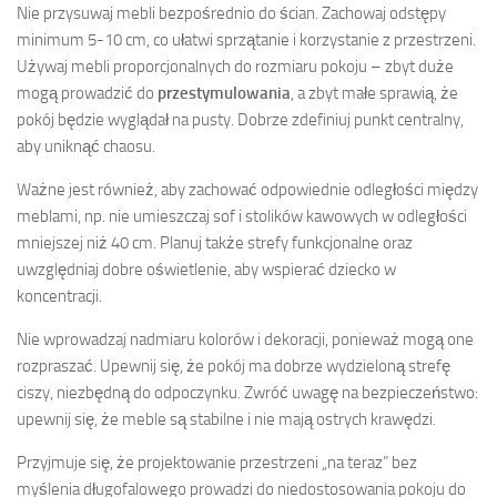
Nie przysuwaj mebli bezpośrednio do ścian. Zachowaj odstępy
minimum 5-10 cm, co ułatwi sprzątanie i korzystanie z przestrzeni.
Używaj mebli proporcjonalnych do rozmiaru pokoju – zbyt duże
mogą prowadzić do
przestymulowania
, a zbyt małe sprawią, że
pokój będzie wyglądał na pusty. Dobrze zdefiniuj punkt centralny,
aby uniknąć chaosu.
Ważne jest również, aby zachować odpowiednie odległości między
meblami, np. nie umieszczaj sof i stolików kawowych w odległości
mniejszej niż 40 cm. Planuj także strefy funkcjonalne oraz
uwzględniaj dobre oświetlenie, aby wspierać dziecko w
koncentracji.
Nie wprowadzaj nadmiaru kolorów i dekoracji, ponieważ mogą one
rozpraszać. Upewnij się, że pokój ma dobrze wydzieloną strefę
ciszy, niezbędną do odpoczynku. Zwróć uwagę na bezpieczeństwo:
upewnij się, że meble są stabilne i nie mają ostrych krawędzi.
Przyjmuje się, że projektowanie przestrzeni „na teraz” bez
myślenia długofalowego prowadzi do niedostosowania pokoju do