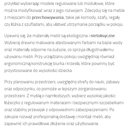
przykład wybierając modele regulowane lub modułowe, które
można modyfikować wraz z jego rozwojem. Zdecyduj się na meble
z miejscami do
przechowywania
, takie jak komody, szafy, regały
czy łóżka z szufladami, aby ułatwić utrzymanie porządku w pokoju.
Upewnij się, że materiały mebli są ekologiczne i
nietoksyczne
.
Wybieraj drewno malowane atestowanymi farbami na bazie wody
oraz materiały odporne na zużycie, co sprzyja długotrwałemu
używaniu mebli. Przy urządzaniu pokoju uwzględniaj również
ergonomiczną konstrukcję biurka i krzesła, które powinny być
przystosowane do wysokości dziecka.
Przy planowaniu przestrzeni, uwzględnij strefy do nauki, zabawy
oraz odpoczynku, co pomoże w lepszym zorganizowaniu
przestrzeni. Z myślą o najmłodszych, wybierz wysokiej jakości
łóżeczko z regulowanym materacem i bezpiecznymi szczebelkami
oraz stabilny przewijak z odpowiednimi zabezpieczeniami. Po
zakupie rozważ profesjonalną dostawę i montaż mebli, aby
zapewnić ich prawidłowe złożenie oraz użytkowanie.