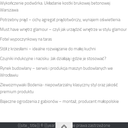
Wykończenie podwórka. Układanie kostki brukowej betonowej
Warszawa
Potrzebny prąd – cichy agregat prądotwórczy, wynajem oświetlenia
Must have wnętrz glamour – czyli jak urządzić wnętrze w stylu glamour
Fotel wypoczynkowy na taras
Stół z krzesłami – idealne rozwiązanie do małej kuchni
Czujniki indukcyjne i nacisku: Jak działają i gdzie je stosować?
Rynek budowlany – serwis i produkcja maszyn budowlanych we
Wrocławiu
Zlewozmywaki Bodenia- niepowtarzalny klasyczny styl oraz jakość
premium produktu
Bajeczne ogrodzenia z gabionów – montaż, producent małopolskie
{{site_title}} © {{year}}. Wszelkie prawa zastrzeżone