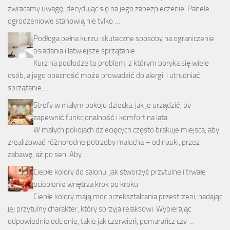
zwracamy uwagę, decydując się na jego zabezpieczenie. Panele
ogrodzeniowe stanowią nie tylko …
Podłoga pełna kurzu: skuteczne sposoby na ograniczenie
osiadania i łatwiejsze sprzątanie
Kurz na podłodze to problem, z którym boryka się wiele
osób, a jego obecność może prowadzić do alergii i utrudniać
sprzątanie. …
Strefy w małym pokoju dziecka: jak je urządzić, by
zapewnić funkcjonalność i komfort na lata
W małych pokojach dziecięcych często brakuje miejsca, aby
zrealizować różnorodne potrzeby malucha – od nauki, przez
zabawę, aż po sen. Aby …
Ciepłe kolory do salonu: jak stworzyć przytulne i trwałe
ocieplenie wnętrza krok po kroku
Ciepłe kolory mają moc przekształcania przestrzeni, nadając
jej przytulny charakter, który sprzyja relaksowi. Wybierając
odpowiednie odcienie, takie jak czerwień, pomarańcz czy …