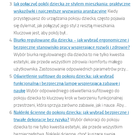
Jak połączyć pokój dziecka ze stylem mieszkania: praktyczne
wskazówki i najczęstsze wyzwania aranżacyjne
Kiedy
przystępujesz do urządzania pokoju dziecka, często pojawia
się dylemat, jak połączyć jego styl z resztą mieszkania.
Kluczowe jest, aby pokój był...
Biurko regulowane dla dziecka – jak wybrać ergonomiczne i
bezpieczne stanowisko pracy wspierające rozwój i zdrowie?
Wybór biurka regulowanego dla dziecka to nie tylko kwestia
estetyki, ale przede wszystkim zdrowia i komfortu małego
użytkownika. Zastosowanie odpowiednich parametrów przy...
Oświetlenie sufitowe do pokoju dziecka: jak wybrać
funkcjonalną i bezpieczną lampę wspierającą zabawę i
naukę
Wybór odpowiedniego oświetlenia sufitowego do
pokoju dziecka to kluczowy krok w tworzeniu funkcjonalnej
przestrzeni, która sprzyja zarówno zabawie, jak i nauce. Aby...
Naklejki ścienne do pokoju dziecka: jak wybrać bezpieczne i
trwałe dekoracje bez ryzyka?
Wybór dekoracji do pokoju
dziecka to nie tylko kwestia estetyki, ale przede wszystkim
bezpieczeństwa. Naklejki ścienne, choć kuszące swoją