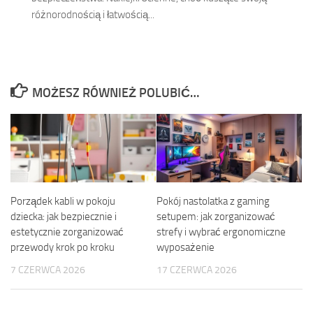
różnorodnością i łatwością...
MOŻESZ RÓWNIEŻ POLUBIĆ…
Porządek kabli w pokoju
Pokój nastolatka z gaming
dziecka: jak bezpiecznie i
setupem: jak zorganizować
estetycznie zorganizować
strefy i wybrać ergonomiczne
przewody krok po kroku
wyposażenie
7 CZERWCA 2026
17 CZERWCA 2026