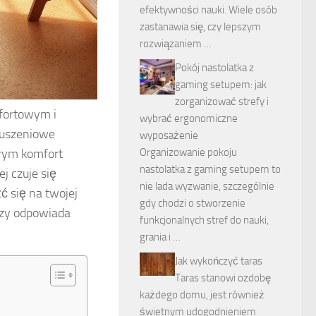
efektywności nauki. Wiele osób
zastanawia się, czy lepszym
rozwiązaniem …
Pokój nastolatka z
gaming setupem: jak
zorganizować strefy i
mfortowym i
wybrać ergonomiczne
łuszeniowe
wyposażenie
órym komfort
Organizowanie pokoju
nastolatka z gaming setupem to
j czuje się
nie lada wyzwanie, szczególnie
ć się na twojej
gdy chodzi o stworzenie
 czy odpowiada
funkcjonalnych stref do nauki,
grania i …
Jak wykończyć taras
Taras stanowi ozdobę
każdego domu, jest również
świetnym udogodnieniem