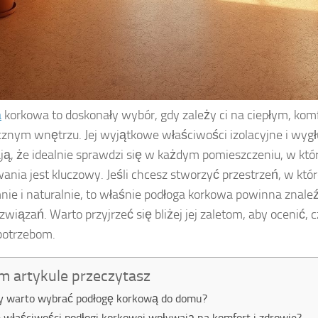
a
korkowa to doskonały wybór, gdy zależy ci na ciepłym, ko
cznym wnętrzu. Jej wyjątkowe właściwości izolacyjne i wyg
ją, że idealnie sprawdzi się w każdym pomieszczeniu, w kt
ania jest kluczowy. Jeśli chcesz stworzyć przestrzeń, w które
nie i naturalnie, to właśnie podłoga korkowa powinna znaleź
rozwiązań. Warto przyjrzeć się bliżej jej zaletom, aby ocenić,
potrzebom.
m artykule przeczytasz
y warto wybrać podłogę korkową do domu?
e właściwości podłogi korkowej wpływają na komfort i zdrowie?