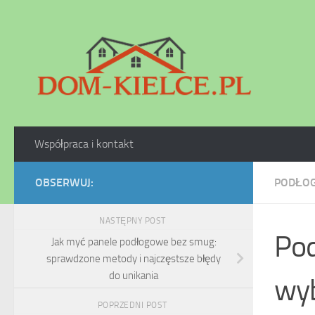
Skip to content
Współpraca i kontakt
OBSERWUJ:
PODŁOG
NASTĘPNY POST
Pod
Jak myć panele podłogowe bez smug:
sprawdzone metody i najczęstsze błędy
do unikania
wyb
POPRZEDNI POST