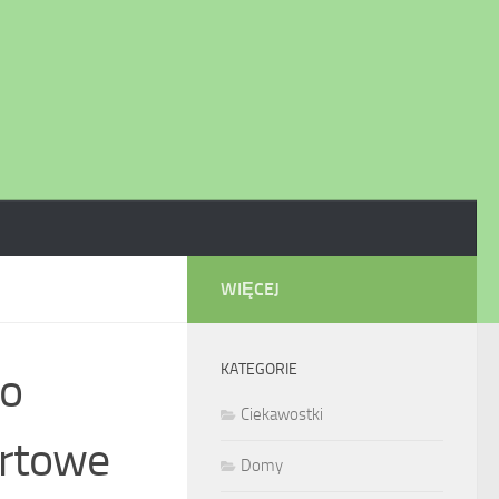
WIĘCEJ
KATEGORIE
to
Ciekawostki
ortowe
Domy