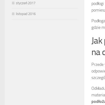
podłogi
styczeń 2017
pomiesz
listopad 2016
Podłoga
gdzie m
Jak
na 
Przede 
odpowie
szczegó
Odkładu
materia
podłoż