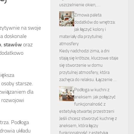
uszczelnienie okien, …
Zimowa paleta
dodatków do wnętrza:
zytywnie na swoje
jak łączyć kolory i
wa doskonale
materiały dla przytulnej
atmosfery
p
,
stawów
oraz
Kiedy nadchodzi zima, a dni
o dodatkowo
stają się krótsze, kluczowe staje
się stworzenie w domu
przytulnej atmosfery, która
większa
zachęca do relaksu. Łączenie …
 osoby starsze.
Podłoga w kuchni z
ozwiązaniem dla
aneksem: jak połączyć
a rozwojowi
funkcjonalność z
estetyką otwartej przestrzeni
Jeśli chcesz stworzyć kuchnię z
trza. Podłoga
aneksem, która łączy
zdrowia układu
funkcjonalność z estetyką,