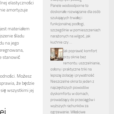
lnej elastyczności
Panele wodoodporne to
znie amortyzuje
doskonałe rozwiązanie dla osób
szukających trwałej i
funkcjonalnej podłogi,
 jest materiałem
szczególnie w pomieszczeniach
szenie śladu
narażonych na wilgoć, jak
kuchnie czy …
du na jego
pregnowana,
Jak poprawić komfort
że stanowić
przy oknie bez
remontu: uszczelnianie,
osłony i praktyczne triki na
lepszą izolację i prywatność
orodności. Możesz
Nieszczelne okna to jeden z
sprawia, że będzie
najczęstszych powodów
się wszystkimi jej
dyskomfortu w domach,
prowadzący do przeciągów i
wyższych rachunków za
ej
ogrzewanie. Właściwe