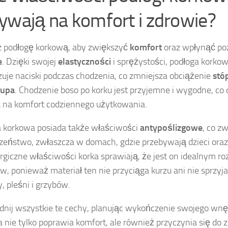
ywają na komfort i zdrowie?
 podłogę korkową, aby zwiększyć
komfort
oraz wpłynąć po
e
. Dzięki swojej
elastyczności
i sprężystości, podłoga korko
uje naciski podczas chodzenia, co zmniejsza obciążenie
stó
łupa
. Chodzenie boso po korku jest przyjemne i wygodne, c
na komfort codziennego użytkowania.
 korkowa posiada także właściwości
antypoślizgowe
, co z
zeństwo, zwłaszcza w domach, gdzie przebywają dzieci oraz
rgiczne właściwości korka sprawiają, że jest on idealnym r
ów, ponieważ materiał ten nie przyciąga kurzu ani nie sprzyj
y, pleśni i grzybów.
nij wszystkie te cechy, planując wykończenie swojego wnę
 nie tylko poprawia komfort, ale również przyczynia się do 