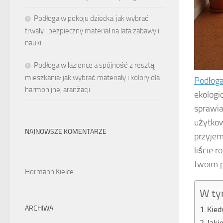
Podłoga w pokoju dziecka: jak wybrać
trwały i bezpieczny materiał na lata zabawy i
nauki
Podłoga w łazience a spójność z resztą
mieszkania: jak wybrać materiały i kolory dla
Podłog
harmonijnej aranżacji
ekologi
sprawia
użytkow
NAJNOWSZE KOMENTARZE
przyjem
liście 
twoim 
Hormann Kielce
W ty
ARCHIWA
Kied
Jaki