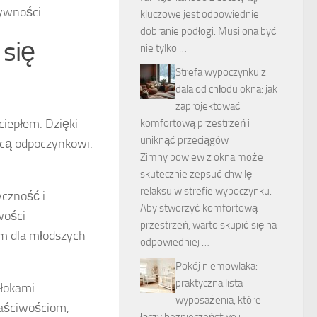
tywności.
kluczowe jest odpowiednie
dobranie podłogi. Musi ona być
 się
nie tylko …
Strefa wypoczynku z
dala od chłodu okna: jak
zaprojektować
ciepłem. Dzięki
komfortową przestrzeń i
uniknąć przeciągów
ącą odpoczynkowi.
Zimny powiew z okna może
skutecznie zepsuć chwilę
relaksu w strefie wypoczynku.
yczność i
Aby stworzyć komfortową
wości
przestrzeń, warto skupić się na
em dla młodszych
odpowiedniej …
Pokój niemowlaka:
praktyczna lista
włokami
wyposażenia, które
łaściwościom,
łączy bezpieczeństwo i