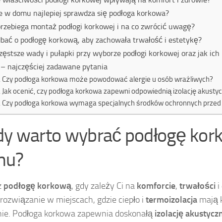
e w domu najlepiej sprawdza się podłoga korkowa?
przebiega montaż podłogi korkowej i na co zwrócić uwagę?
dbać o podłogę korkową, aby zachowała trwałość i estetykę?
zęstsze wady i pułapki przy wyborze podłogi korkowej oraz jak ich
– najczęściej zadawane pytania
Czy podłoga korkowa może powodować alergie u osób wrażliwych?
Jak ocenić, czy podłoga korkowa zapewni odpowiednią izolację akusty
Czy podłoga korkowa wymaga specjalnych środków ochronnych przed
dy warto wybrać podłogę kor
mu?
z
podłogę korkową
, gdy zależy Ci na
komforcie
,
trwałości
i
 rozwiązanie w miejscach, gdzie ciepło i
termoizolacja
mają 
ie. Podłoga korkowa zapewnia doskonałą
izolację akustycz