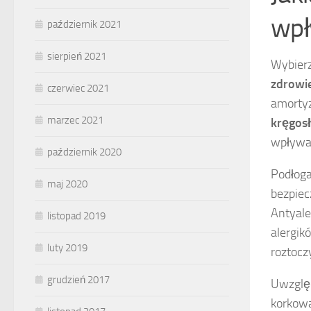
wpł
październik 2021
sierpień 2021
Wybierz
zdrowi
czerwiec 2021
amortyz
marzec 2021
kręgos
wpływa 
październik 2020
Podłoga
maj 2020
bezpiec
Antyale
listopad 2019
alergik
luty 2019
roztocz
grudzień 2017
Uwzględ
korkowa