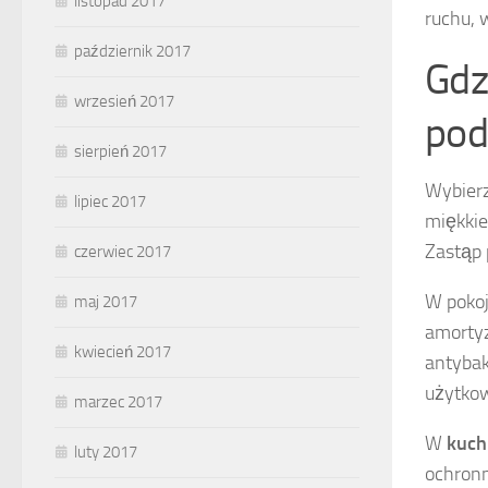
listopad 2017
ruchu, 
październik 2017
Gdz
wrzesień 2017
pod
sierpień 2017
Wybier
lipiec 2017
miękkie
Zastąp 
czerwiec 2017
W pokoj
maj 2017
amortyz
kwiecień 2017
antybak
użytko
marzec 2017
W
kuch
luty 2017
ochronn