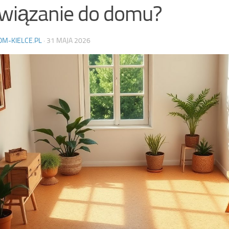
wiązanie do domu?
OM-KIELCE.PL
·
31 MAJA 2026