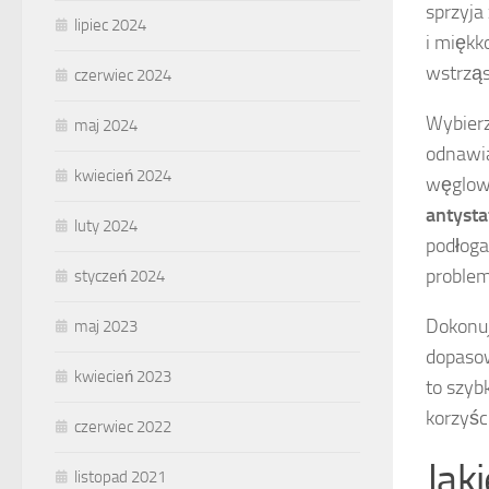
sprzyja
lipiec 2024
i miękk
wstrząs
czerwiec 2024
Wybierz
maj 2024
odnawia
kwiecień 2024
węglowe
antysta
luty 2024
podłoga
problem
styczeń 2024
Dokonu
maj 2023
dopasow
kwiecień 2023
to szyb
korzyśc
czerwiec 2022
Jak
listopad 2021