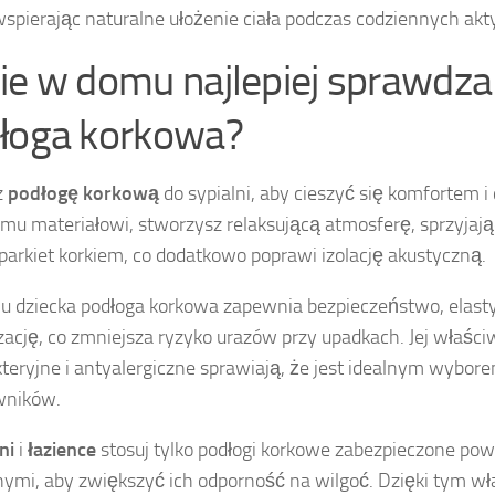
wspierając naturalne ułożenie ciała podczas codziennych ak
ie w domu najlepiej sprawdza
łoga korkowa?
z
podłogę korkową
do sypialni, aby cieszyć się komfortem i 
mu materiałowi, stworzysz relaksującą atmosferę, sprzyjaj
parkiet korkiem, co dodatkowo poprawi izolację akustyczną.
u dziecka podłoga korkowa zapewnia bezpieczeństwo, elast
ację, co zmniejsza ryzyko urazów przy upadkach. Jej właści
teryjne i antyalergiczne sprawiają, że jest idealnym wybor
wników.
ni
i
łazience
stosuj tylko podłogi korkowe zabezpieczone po
ymi, aby zwiększyć ich odporność na wilgoć. Dzięki tym w