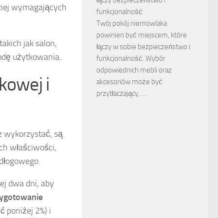
dziej wymagających
funkcjonalność
Twój pokój niemowlaka
powinien być miejscem, które
akich jak salon,
łączy w sobie bezpieczeństwo i
godę użytkowania.
funkcjonalność. Wybór
odpowiednich mebli oraz
kowej i
akcesoriów może być
przytłaczający, …
z wykorzystać, są
ch właściwości,
odłogowego.
ej dwa dni, aby
ygotowanie
 poniżej 2%) i