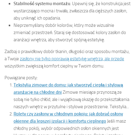
Stabilność systemu montażu
. Upewnij się, że konstrukcja jest
wystarczająco mocna i trwała, zwłaszcza dla cięższych zasłon,
aby uniknąć ich opadania.
Nieprzemyślany dobór kolorów, który może wizualnie
zmieniać przestrzeń. Staraj się dostosować kolory zasłon do
aranżacji wnętrza, aby stworzyć spójną estetykę.
Zadbaj o prawidłowy dobór tkanin, długości oraz sposobu montażu,
a Twoje
zasłony nie tylko poprawią estetykę wnętrza, ale przede
wszystkim zwiększą komfort cieplny w Twoim domu.
Powiązane posty:
Tekstylia zimowe do domu: jak stworzyć ciepłą i stylową
aranżację na chłodne dni
Zimowe miesiące przynoszą ze
sobą nie tylko chłód, ale i wyjątkową okazję do przekształcenia
naszych wnętrz w przytulne i stylowe przestrzenie. Tekstylia...
Rolety czy zasłony w chłodnym pokoju: jak dobrać osłony
okienne dla lepszej izolacji i komfortu cieplnego
Jeśli masz
chłodny pokój, wybór odpowiednich osłon okiennych jest