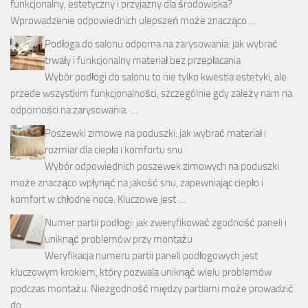
funkcjonalny, estetyczny i przyjazny dla środowiska?
Wprowadzenie odpowiednich ulepszeń może znacząco …
Podłoga do salonu odporna na zarysowania: jak wybrać
trwały i funkcjonalny materiał bez przepłacania
Wybór podłogi do salonu to nie tylko kwestia estetyki, ale
przede wszystkim funkcjonalności, szczególnie gdy zależy nam na
odporności na zarysowania. …
Poszewki zimowe na poduszki: jak wybrać materiał i
rozmiar dla ciepła i komfortu snu
Wybór odpowiednich poszewek zimowych na poduszki
może znacząco wpłynąć na jakość snu, zapewniając ciepło i
komfort w chłodne noce. Kluczowe jest …
Numer partii podłogi: jak zweryfikować zgodność paneli i
uniknąć problemów przy montażu
Weryfikacja numeru partii paneli podłogowych jest
kluczowym krokiem, który pozwala uniknąć wielu problemów
podczas montażu. Niezgodność między partiami może prowadzić
do …