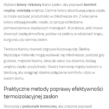
Wybierz
kolory
i
tekstury
tkanin zasłon, aby poprawić
komfort
cieplny
i
estetykę
wnętrza. Ciemne kolory absorbujeją więcej ciepła,
co może sprzyjać przytulności w chłodniejsze dni. Z kolei jasne
kolory odbijają światło i ciepło, co sprzyja ochłodzeniu
pomieszczenia w cieplejszych miesiącach. W praktyce, jeśli chcesz
stworzyć ciepłą atmosferę, postaw na zasłony w odcieniach brązu,
burgundu czy ciemnej zieleni.
Tekstura tkaniny również odgrywa kluczową rolę. Gładkie,
błyszczące materiały mogą wydawać się chłodniejsze, podczas gdy
grubsze, mięsiste tkaniny, takie jak welur czy dzianina, dodają
wnętrzu ciepła i przytulności. Stwórz harmonię między kolorem a
teksturą, aby osiągnąć idealne połączenie komfortu i stylu w
swoim domu.
Praktyczne metody poprawy efektywności
termoizolacyjnej zasłon
Skorzystaj z
podszewki termicznej
, aby znacznie poprawić