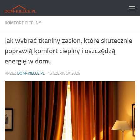
Skip to content
KOMFORT CIEPLNY
Jak wybrać tkaniny zasłon, które skutecznie
poprawią komfort cieplny i oszczędzą
energię w domu
PRZEZ
DOM-KIELCE.PL
·
15 CZERWCA 2026