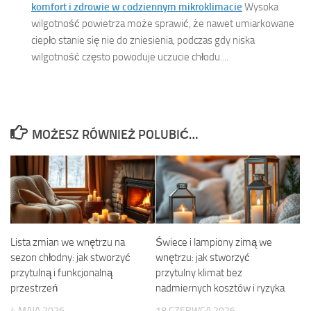
komfort i zdrowie w codziennym mikroklimacie
Wysoka
wilgotność powietrza może sprawić, że nawet umiarkowane
ciepło stanie się nie do zniesienia, podczas gdy niska
wilgotność często powoduje uczucie chłodu....
MOŻESZ RÓWNIEŻ POLUBIĆ…
Lista zmian we wnętrzu na
Świece i lampiony zimą we
sezon chłodny: jak stworzyć
wnętrzu: jak stworzyć
przytulną i funkcjonalną
przytulny klimat bez
przestrzeń
nadmiernych kosztów i ryzyka
4 MAJA 2026
18 CZERWCA 2026