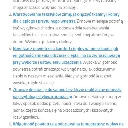
kluczowy dla poprawy komfortu cieplnego. Rolety i zasłony
mogą znacząco wpłynąć na izolację...
Warstwowanie tekstyliów zimą: jak łączyć tkaniny i kolory
dla ciepłego i przytulnego wnętrza
Zimowe miesiące potrafią
być wyjątkowo chłodne, a odpowiednie warstwowanie
tekstyliów to klucz do stworzenia przytulnej atmosfery w
domu. Wybierając tkaniny i kolory,...
Nawilżacz powietrza a komfort cieplny w mieszkaniu: jak
wilgotność zmienia odczucie ciepła i na co zwrócić uwagę
przy wyborze i ustawieniu urządzenia
Wysoka wilgotność
powietrza potrafi znacząco wpłynąć na to, jak odczuwamy
ciepło w naszym mieszkaniu. Kiedy wilgotność jest zbyt
wysoka, ciepło staje się...
Zimowe dekoracje do salonu bez kiczu: praktyczne pomysły
na przytulną i stylową aranżację
Zimowe dekoracje mogą w
łatwy sposób dodać przytulności i stylu do Twojego salonu,
jednak często kończą się na przesadzonych i kiczowatych
rozwiązaniach....
Wilgotność powietrza a odczuwalna temperatura: wpływ na