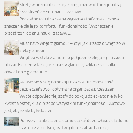
Strefy w pokoju dziecka: jak zorganizować funkcjonalną
przestrzeń do snu, nauki i zabawy
Podział pokoju dziecka na wyraźne strefy ma kluczowe
znaczenie dla jego komfortu i funkcjonalności. Wyznaczenie
przestrzeni do snu, nauki i zabawy …
Must have wnętrz glamour – czyli jak urządzić wnętrze w
stylu glamour
Wnętrza w stylu glamour to połączenie elegancji, luksusu i
blasku. Elementy takie jak kinkiety glamour, szklane konsolki i
oświetlenie glamour to …
Jak wybrać szafę do pokoju dziecka: funkcjonalność,
bezpieczeństwo i optymalna organizacja przestrzeni
Wybór odpowiedniej szafy do pokoju dziecka to nie tylko
kwestia estetyki, ale przede wszystkim funkcjonalności. Kluczowe
jest, aby szafa była dobrze …
Pomysły na ulepszenia domu dla każdego właściciela domu
Czy marzysz o tym, by Twój dom stał się bardziej