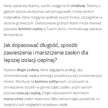
Kiedy wybierasz tkaniny, zwróć uwagę na ich
strukturę
. Tkaniny o
gęstym splocie skuteczniej zatrzymują ciepło. Unikaj cienkich
materiałów, które mogą nie spełniać swoich funkcji, szczególnie w
sezonie grzewczym. Zastosowanie grubych tkanin może również
poprawić
komfort cieplny
w Twoim domu, minimalizując wahania
temperatury.
Jak dopasować długość, sposób
zawieszenia i marszczenie zasłon dla
lepszej izolacji cieplnej?
Wybierz
długie zasłony
, które sięgają do podłogi, aby
zminimalizować napływ zimnego powietrza przez przestrzeń pod
oknem. Montuj je na
karniszu sufity
owym, co pozwoli na
zmniejszenie szczelin w górnej części zasłon, a tym samym
poprawi
izolację cieplną
. Dzięki odpowiednim technikom
marszczenia
zasłon stworzysz fałdy zatrzymujące powietrze, co
zwiększy opór względem przepływu ciepła.