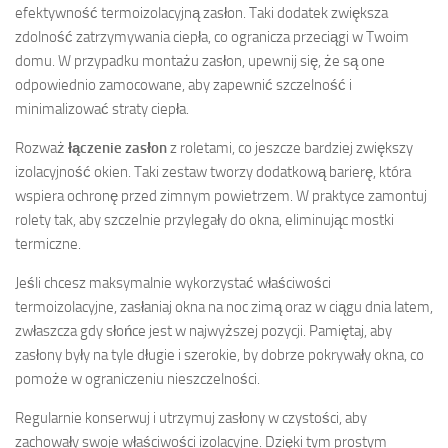
efektywność termoizolacyjną zasłon. Taki dodatek zwiększa
zdolność zatrzymywania ciepła, co ogranicza przeciągi w Twoim
domu. W przypadku montażu zasłon, upewnij się, że są one
odpowiednio zamocowane, aby zapewnić szczelność i
minimalizować straty ciepła.
Rozważ
łączenie zasłon
z roletami, co jeszcze bardziej zwiększy
izolacyjność okien. Taki zestaw tworzy dodatkową barierę, która
wspiera ochronę przed zimnym powietrzem. W praktyce zamontuj
rolety tak, aby szczelnie przylegały do okna, eliminując mostki
termiczne.
Jeśli chcesz maksymalnie wykorzystać właściwości
termoizolacyjne, zasłaniaj okna na noc zimą oraz w ciągu dnia latem,
zwłaszcza gdy słońce jest w najwyższej pozycji. Pamiętaj, aby
zasłony były na tyle długie i szerokie, by dobrze pokrywały okna, co
pomoże w ograniczeniu nieszczelności.
Regularnie konserwuj i utrzymuj zasłony w czystości, aby
zachowały swoje właściwości izolacyjne. Dzięki tym prostym