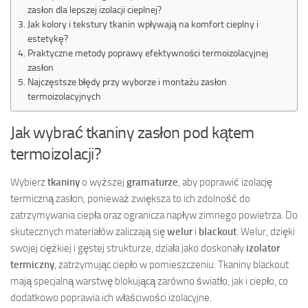
zasłon dla lepszej izolacji cieplnej?
Jak kolory i tekstury tkanin wpływają na komfort cieplny i
estetykę?
Praktyczne metody poprawy efektywności termoizolacyjnej
zasłon
Najczęstsze błędy przy wyborze i montażu zasłon
termoizolacyjnych
Jak wybrać tkaniny zasłon pod kątem
termoizolacji?
Wybierz
tkaniny
o wyższej
gramaturze
, aby poprawić izolację
termiczną zasłon, ponieważ zwiększa to ich zdolność do
zatrzymywania ciepła oraz ogranicza napływ zimnego powietrza. Do
skutecznych materiałów zaliczają się
welur
i
blackout
. Welur, dzięki
swojej ciężkiej i gęstej strukturze, działa jako doskonały
izolator
termiczny
, zatrzymując ciepło w pomieszczeniu. Tkaniny blackout
mają specjalną warstwę blokującą zarówno światło, jak i ciepło, co
dodatkowo poprawia ich właściwości izolacyjne.