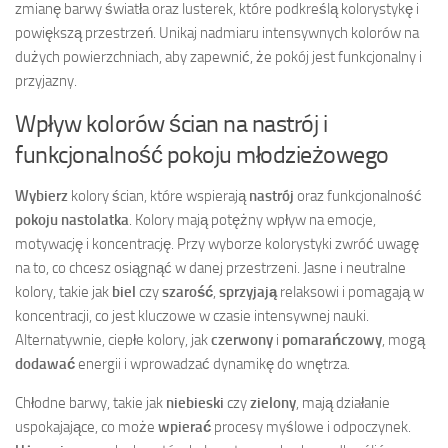
zmianę barwy światła oraz lusterek, które podkreślą kolorystykę i
powiększą przestrzeń. Unikaj nadmiaru intensywnych kolorów na
dużych powierzchniach, aby zapewnić, że pokój jest funkcjonalny i
przyjazny.
Wpływ kolorów ścian na nastrój i
funkcjonalność pokoju młodzieżowego
Wybierz
kolory ścian, które wspierają
nastrój
oraz funkcjonalność
pokoju nastolatka
. Kolory mają potężny wpływ na emocje,
motywację i koncentrację. Przy wyborze kolorystyki zwróć uwagę
na to, co chcesz osiągnąć w danej przestrzeni. Jasne i neutralne
kolory, takie jak
biel
czy
szarość
,
sprzyjają
relaksowi i pomagają w
koncentracji, co jest kluczowe w czasie intensywnej nauki.
Alternatywnie, ciepłe kolory, jak
czerwony
i
pomarańczowy
, mogą
dodawać
energii i wprowadzać dynamikę do wnętrza.
Chłodne barwy, takie jak
niebieski
czy
zielony
, mają działanie
uspokajające, co może
wpierać
procesy myślowe i odpoczynek.