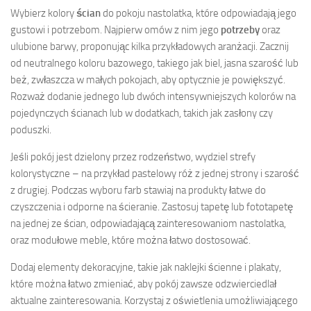
Wybierz kolory
ścian
do pokoju nastolatka, które odpowiadają jego
gustowi i potrzebom. Najpierw omów z nim jego
potrzeby
oraz
ulubione barwy, proponując kilka przykładowych aranżacji. Zacznij
od neutralnego koloru bazowego, takiego jak biel, jasna szarość lub
beż, zwłaszcza w małych pokojach, aby optycznie je powiększyć.
Rozważ dodanie jednego lub dwóch intensywniejszych kolorów na
pojedynczych ścianach lub w dodatkach, takich jak zasłony czy
poduszki.
Jeśli pokój jest dzielony przez rodzeństwo, wydziel strefy
kolorystyczne – na przykład pastelowy róż z jednej strony i szarość
z drugiej. Podczas wyboru farb stawiaj na produkty łatwe do
czyszczenia i odporne na ścieranie. Zastosuj tapetę lub fototapetę
na jednej ze ścian, odpowiadającą zainteresowaniom nastolatka,
oraz modułowe meble, które można łatwo dostosować.
Dodaj elementy dekoracyjne, takie jak naklejki ścienne i plakaty,
które można łatwo zmieniać, aby pokój zawsze odzwierciedlał
aktualne zainteresowania. Korzystaj z oświetlenia umożliwiającego