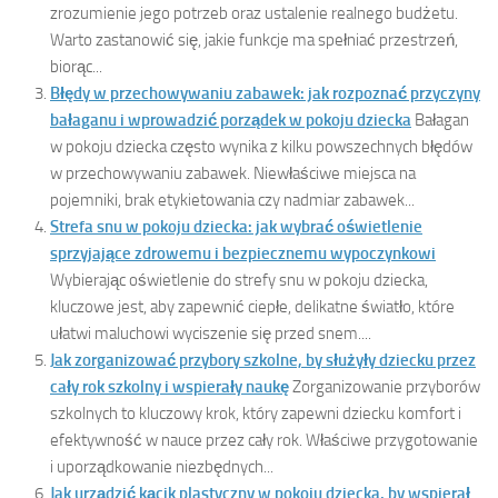
zrozumienie jego potrzeb oraz ustalenie realnego budżetu.
Warto zastanowić się, jakie funkcje ma spełniać przestrzeń,
biorąc...
Błędy w przechowywaniu zabawek: jak rozpoznać przyczyny
bałaganu i wprowadzić porządek w pokoju dziecka
Bałagan
w pokoju dziecka często wynika z kilku powszechnych błędów
w przechowywaniu zabawek. Niewłaściwe miejsca na
pojemniki, brak etykietowania czy nadmiar zabawek...
Strefa snu w pokoju dziecka: jak wybrać oświetlenie
sprzyjające zdrowemu i bezpiecznemu wypoczynkowi
Wybierając oświetlenie do strefy snu w pokoju dziecka,
kluczowe jest, aby zapewnić ciepłe, delikatne światło, które
ułatwi maluchowi wyciszenie się przed snem....
Jak zorganizować przybory szkolne, by służyły dziecku przez
cały rok szkolny i wspierały naukę
Zorganizowanie przyborów
szkolnych to kluczowy krok, który zapewni dziecku komfort i
efektywność w nauce przez cały rok. Właściwe przygotowanie
i uporządkowanie niezbędnych...
Jak urządzić kącik plastyczny w pokoju dziecka, by wspierał