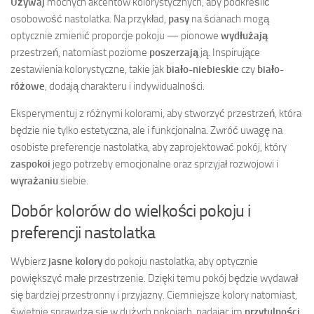
Używaj
mocnych akcentów kolorystycznych, aby podkreślić
osobowość nastolatka. Na przykład,
pasy
na ścianach mogą
optycznie zmienić proporcje pokoju — pionowe
wydłużają
przestrzeń, natomiast poziome
poszerzają
ją. Inspirujące
zestawienia kolorystyczne, takie jak
biało-niebieskie
czy
biało-
różowe
, dodają charakteru i indywidualności.
Eksperymentuj z różnymi kolorami, aby stworzyć przestrzeń, która
będzie nie tylko estetyczna, ale i funkcjonalna. Zwróć uwagę na
osobiste preferencje nastolatka, aby zaprojektować pokój, który
zaspokoi
jego potrzeby emocjonalne oraz sprzyjał rozwojowi i
wyrażaniu
siebie.
Dobór kolorów do wielkości pokoju i
preferencji nastolatka
Wybierz
jasne kolory
do pokoju nastolatka, aby optycznie
powiększyć małe przestrzenie. Dzięki temu pokój będzie wydawał
się bardziej przestronny i przyjazny. Ciemniejsze kolory natomiast,
świetnie sprawdzą się w dużych pokojach, nadając im
przytulności
.