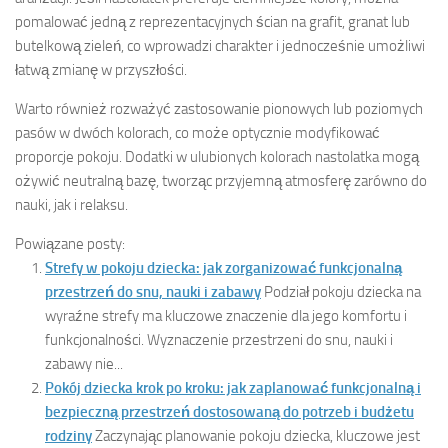
pomalować jedną z reprezentacyjnych ścian na grafit, granat lub
butelkową zieleń, co wprowadzi charakter i jednocześnie umożliwi
łatwą zmianę w przyszłości.
Warto również rozważyć zastosowanie pionowych lub poziomych
pasów w dwóch kolorach, co może optycznie modyfikować
proporcje pokoju. Dodatki w ulubionych kolorach nastolatka mogą
ożywić neutralną bazę, tworząc przyjemną atmosferę zarówno do
nauki, jak i relaksu.
Powiązane posty:
Strefy w pokoju dziecka: jak zorganizować funkcjonalną
przestrzeń do snu, nauki i zabawy
Podział pokoju dziecka na
wyraźne strefy ma kluczowe znaczenie dla jego komfortu i
funkcjonalności. Wyznaczenie przestrzeni do snu, nauki i
zabawy nie...
Pokój dziecka krok po kroku: jak zaplanować funkcjonalną i
bezpieczną przestrzeń dostosowaną do potrzeb i budżetu
rodziny
Zaczynając planowanie pokoju dziecka, kluczowe jest