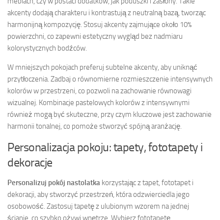
meblach, czy w postaci dodatków, jak poduszki i zasłony. Takie
akcenty dodają charakteru i kontrastują z neutralną bazą, tworząc
harmonijną kompozycję. Stosuj akcenty zajmujące około 10%
powierzchni, co zapewni estetyczny wygląd bez nadmiaru
kolorystycznych bodźców.
W mniejszych pokojach preferuj subtelne akcenty, aby uniknąć
przytłoczenia. Zadbaj o równomierne rozmieszczenie intensywnych
kolorów w przestrzeni, co pozwoli na zachowanie równowagi
wizualnej. Kombinacje pastelowych kolorów z intensywnymi
również mogą być skuteczne, przy czym kluczowe jest zachowanie
harmonii tonalnej, co pomoże stworzyć spójną aranżację.
Personalizacja pokoju: tapety, fototapety i
dekoracje
Personalizuj pokój nastolatka
korzystając z tapet, fototapet i
dekoracji, aby stworzyć przestrzeń, która odzwierciedla jego
osobowość. Zastosuj tapetę z ulubionym wzorem na jednej
ścianie, co szybko ożywi wnętrze. Wybierz fototapetę