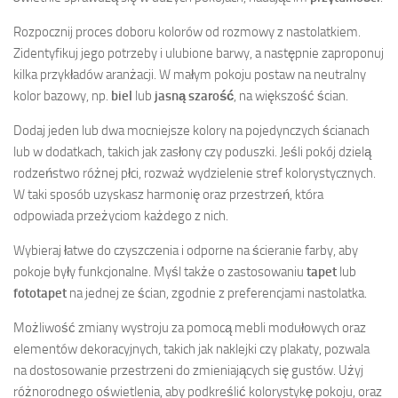
Rozpocznij proces doboru kolorów od rozmowy z nastolatkiem.
Zidentyfikuj jego potrzeby i ulubione barwy, a następnie zaproponuj
kilka przykładów aranżacji. W małym pokoju postaw na neutralny
kolor bazowy, np.
biel
lub
jasną szarość
, na większość ścian.
Dodaj jeden lub dwa mocniejsze kolory na pojedynczych ścianach
lub w dodatkach, takich jak zasłony czy poduszki. Jeśli pokój dzielą
rodzeństwo różnej płci, rozważ wydzielenie stref kolorystycznych.
W taki sposób uzyskasz harmonię oraz przestrzeń, która
odpowiada przeżyciom każdego z nich.
Wybieraj łatwe do czyszczenia i odporne na ścieranie farby, aby
pokoje były funkcjonalne. Myśl także o zastosowaniu
tapet
lub
fototapet
na jednej ze ścian, zgodnie z preferencjami nastolatka.
Możliwość zmiany wystroju za pomocą mebli modułowych oraz
elementów dekoracyjnych, takich jak naklejki czy plakaty, pozwala
na dostosowanie przestrzeni do zmieniających się gustów. Użyj
różnorodnego oświetlenia, aby podkreślić kolorystykę pokoju, oraz