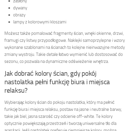
zasłony
dywany
obrazy
lampy z kolorowymi kloszami
Możesz także pomalować fragmenty ścian, wnęki okienne, drzwi,
framugi czy listwy przypodłogowe. Naklejki samoprzylepne i wzory
wykonane szablonami na ścianach to kolejne nieinwazyjne metody
zmiany wystroju. Takie detale łatwo wymienić lub dostosować do
sezonu, co pozwala na dynamiczne odświeżenie wnętrza.
Jak dobrać kolory ścian, gdy pokój
nastolatka pełni funkcję biura i miejsca
relaksu?
Wybierając kolory ścian do pokoju nastolatka, który ma pełnić
funkcję biura i miejsca relaksu, postaw na jasne i neutralne barwy,
takie jak biel, jasna szarość czy odcienie off-white. Te kolory
optycznie powiększają przestrzeń i tworzą uniwersalne tło dla
aranżacji. Jeśli nastolatek preferuje ciemniejsze kolory, można