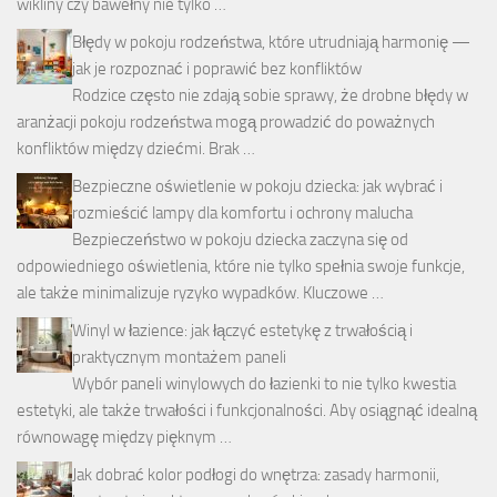
wikliny czy bawełny nie tylko …
Błędy w pokoju rodzeństwa, które utrudniają harmonię —
jak je rozpoznać i poprawić bez konfliktów
Rodzice często nie zdają sobie sprawy, że drobne błędy w
aranżacji pokoju rodzeństwa mogą prowadzić do poważnych
konfliktów między dziećmi. Brak …
Bezpieczne oświetlenie w pokoju dziecka: jak wybrać i
rozmieścić lampy dla komfortu i ochrony malucha
Bezpieczeństwo w pokoju dziecka zaczyna się od
odpowiedniego oświetlenia, które nie tylko spełnia swoje funkcje,
ale także minimalizuje ryzyko wypadków. Kluczowe …
Winyl w łazience: jak łączyć estetykę z trwałością i
praktycznym montażem paneli
Wybór paneli winylowych do łazienki to nie tylko kwestia
estetyki, ale także trwałości i funkcjonalności. Aby osiągnąć idealną
równowagę między pięknym …
Jak dobrać kolor podłogi do wnętrza: zasady harmonii,