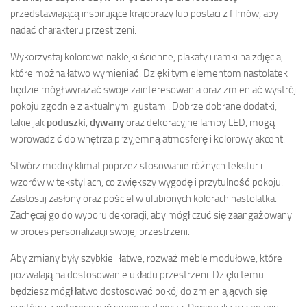
przedstawiającą inspirujące krajobrazy lub postaci z filmów, aby
nadać charakteru przestrzeni.
Wykorzystaj kolorowe naklejki ścienne, plakaty i ramki na zdjęcia,
które można łatwo wymieniać. Dzięki tym elementom nastolatek
będzie mógł wyrażać swoje zainteresowania oraz zmieniać wystrój
pokoju zgodnie z aktualnymi gustami. Dobrze dobrane dodatki,
takie jak
poduszki
,
dywany
oraz dekoracyjne lampy LED, mogą
wprowadzić do wnętrza przyjemną atmosferę i kolorowy akcent.
Stwórz modny klimat poprzez stosowanie różnych tekstur i
wzorów w tekstyliach, co zwiększy wygodę i przytulność pokoju.
Zastosuj zasłony oraz pościel w ulubionych kolorach nastolatka.
Zachęcaj go do wyboru dekoracji, aby mógł czuć się zaangażowany
w proces personalizacji swojej przestrzeni.
Aby zmiany były szybkie i łatwe, rozważ meble modułowe, które
pozwalają na dostosowanie układu przestrzeni. Dzięki temu
będziesz mógł łatwo dostosować pokój do zmieniających się