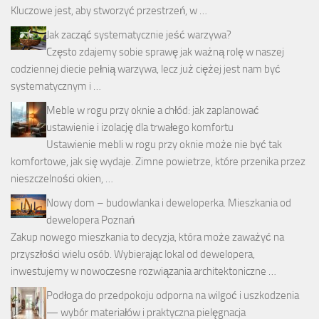
Kluczowe jest, aby stworzyć przestrzeń, w …
Jak zacząć systematycznie jeść warzywa?
Często zdajemy sobie sprawę jak ważną rolę w naszej
codziennej diecie pełnią warzywa, lecz już ciężej jest nam być
systematycznym i …
Meble w rogu przy oknie a chłód: jak zaplanować
ustawienie i izolację dla trwałego komfortu
Ustawienie mebli w rogu przy oknie może nie być tak
komfortowe, jak się wydaje. Zimne powietrze, które przenika przez
nieszczelności okien, …
Nowy dom – budowlanka i deweloperka. Mieszkania od
dewelopera Poznań
Zakup nowego mieszkania to decyzja, która może zaważyć na
przyszłości wielu osób. Wybierając lokal od dewelopera,
inwestujemy w nowoczesne rozwiązania architektoniczne …
Podłoga do przedpokoju odporna na wilgoć i uszkodzenia
— wybór materiałów i praktyczna pielęgnacja