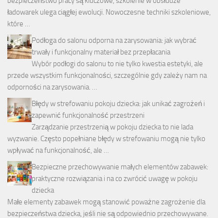
bezpieczeństwo pracy są kluczowe, szkolenie w obsłudze
ładowarek ulega ciągłej ewolucji. Nowoczesne techniki szkoleniowe,
które …
Podłoga do salonu odporna na zarysowania: jak wybrać
trwały i funkcjonalny materiał bez przepłacania
Wybór podłogi do salonu to nie tylko kwestia estetyki, ale
przede wszystkim funkcjonalności, szczególnie gdy zależy nam na
odporności na zarysowania. …
Błędy w strefowaniu pokoju dziecka: jak unikać zagrożeń i
zapewnić funkcjonalność przestrzeni
Zarządzanie przestrzenią w pokoju dziecka to nie lada
wyzwanie. Często popełniane błędy w strefowaniu mogą nie tylko
wpływać na funkcjonalność, ale …
Bezpieczne przechowywanie małych elementów zabawek:
praktyczne rozwiązania i na co zwrócić uwagę w pokoju
dziecka
Małe elementy zabawek mogą stanowić poważne zagrożenie dla
bezpieczeństwa dziecka, jeśli nie są odpowiednio przechowywane.