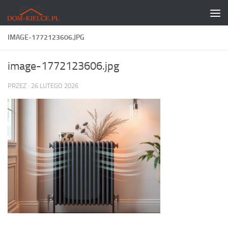
Skip to content
IMAGE-1772123606.JPG
image-1772123606.jpg
PRZEZ
·
26 LUTEGO 2026