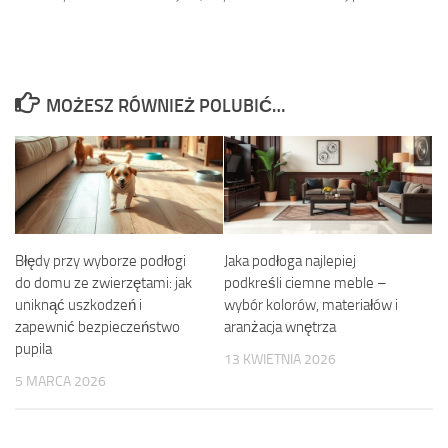
MOŻESZ RÓWNIEŻ POLUBIĆ…
Błędy przy wyborze podłogi
Jaka podłoga najlepiej
do domu ze zwierzętami: jak
podkreśli ciemne meble –
uniknąć uszkodzeń i
wybór kolorów, materiałów i
zapewnić bezpieczeństwo
aranżacja wnętrza
pupila
13 KWIETNIA 2026
5 MARCA 2026