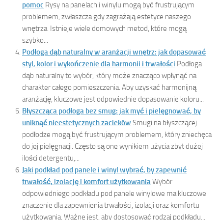
pomoc
Rysy na panelach i winylu mogą być frustrującym
problemem, zwłaszcza gdy zagrażają estetyce naszego
wnętrza. Istnieje wiele domowych metod, które mogą
szybko...
Podłoga dąb naturalny w aranżacji wnętrz: jak dopasować
styl, kolor i wykończenie dla harmonii i trwałości
Podłoga
dąb naturalny to wybór, który może znacząco wpłynąć na
charakter całego pomieszczenia. Aby uzyskać harmonijną
aranżację, kluczowe jest odpowiednie dopasowanie koloru...
Błyszcząca podłoga bez smug: jak myć i pielęgnować, by
uniknąć nieestetycznych zacieków
Smugi na błyszczącej
podłodze mogą być frustrującym problemem, który zniechęca
do jej pielęgnacji. Często są one wynikiem użycia zbyt dużej
ilości detergentu,...
Jaki podkład pod panele i winyl wybrać, by zapewnić
trwałość, izolację i komfort użytkowania
Wybór
odpowiedniego podkładu pod panele winylowe ma kluczowe
znaczenie dla zapewnienia trwałości, izolacji oraz komfortu
użytkowania. Ważne jest, aby dostosować rodzaj podkładu...