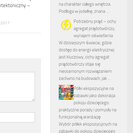
na charakter całego wnętrza.
itektoniczny –
Podłoga w jodełkę, znana …
Potrzebny prąd – cichy
 2017
agregat prądotwórczy,
wynajem oświetlenia
W dzisiejszym świecie, gdzie
dostęp do energii elektrycznej
jest kluczowy, cichy agregat
prądotwórczy staje się
nieocenionym rozwiązaniem
zarówno na budowach, jak …
Półki ekspozycyjne na
zabawki jako dekoracja
pokoju dziecięcego:
praktyczne porady i pomysły na
funkcjonalną aranżację
Wybór półek ekspozycyjnych na
zabawki do pokoju dziecięcego