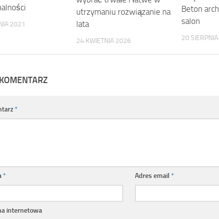
nalności
Beton arch
utrzymaniu rozwiązanie na
salon
lata
NIA 2021
20 SIERPNIA
24 KWIETNIA 2026
 KOMENTARZ
tarz
*
a
*
Adres email
*
na internetowa