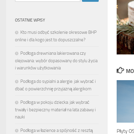
OSTATNIE WPISY
Kto musi odbyć szkolenie okresowe BHP
online i dla kogo jest to dopuszczalne?
Podłoga drewniana lakierowana czy
olejowana: wybór dopasowany do stylu życia
i warunków użytkowania
MO
Podłoga do sypialni a alergie: jak wybrać i
dbać o powierzchnię przyjazną alergikom
Podłoga w pokoju dziecka: jak wybrać
trwały i bezpieczny materiał na lata zabawy i
nauki
Podłoga w łazience a spójność z resztą
Płyty OS