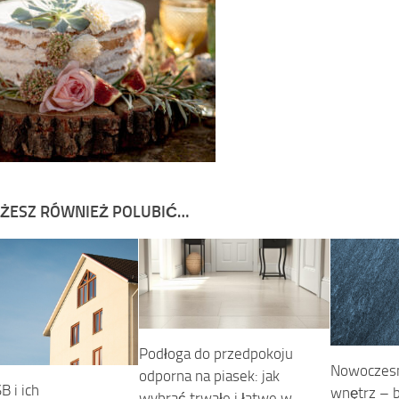
ŻESZ RÓWNIEŻ POLUBIĆ…
Podłoga do przedpokoju
Nowoczesn
odporna na piasek: jak
B i ich
wnętrz – b
wybrać trwałe i łatwe w