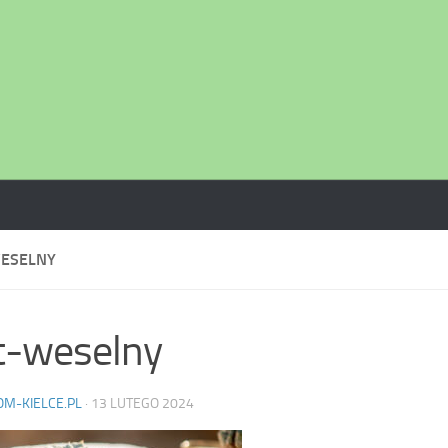
ESELNY
t-weselny
OM-KIELCE.PL
·
13 LUTEGO 2024