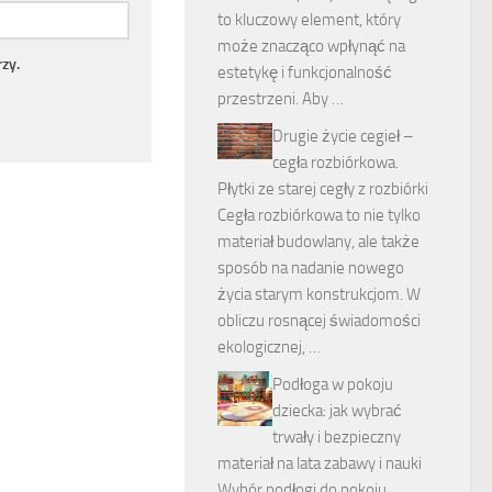
to kluczowy element, który
może znacząco wpłynąć na
zy.
estetykę i funkcjonalność
przestrzeni. Aby …
Drugie życie cegieł –
cegła rozbiórkowa.
Płytki ze starej cegły z rozbiórki
Cegła rozbiórkowa to nie tylko
materiał budowlany, ale także
sposób na nadanie nowego
życia starym konstrukcjom. W
obliczu rosnącej świadomości
ekologicznej, …
Podłoga w pokoju
dziecka: jak wybrać
trwały i bezpieczny
materiał na lata zabawy i nauki
Wybór podłogi do pokoju