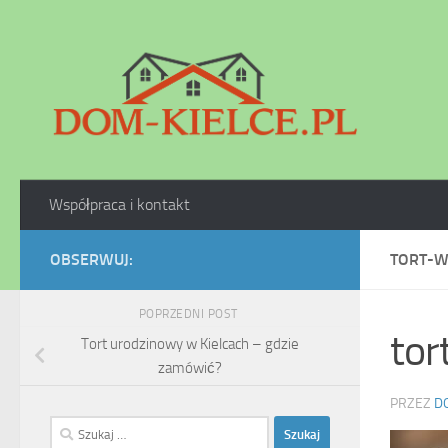
Skip to content
Współpraca i kontakt
OBSERWUJ:
TORT-W
POPRZEDNI POST
tor
Tort urodzinowy w Kielcach – gdzie
zamówić?
PRZEZ
D
Szukaj: