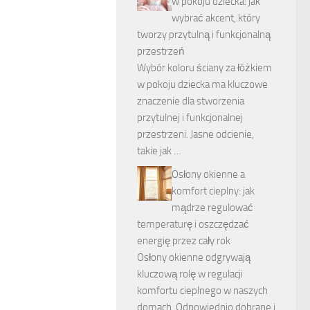
w pokoju dziecka: jak
wybrać akcent, który
tworzy przytulną i funkcjonalną
przestrzeń
Wybór koloru ściany za łóżkiem
w pokoju dziecka ma kluczowe
znaczenie dla stworzenia
przytulnej i funkcjonalnej
przestrzeni. Jasne odcienie,
takie jak …
Osłony okienne a
komfort cieplny: jak
mądrze regulować
temperaturę i oszczędzać
energię przez cały rok
Osłony okienne odgrywają
kluczową rolę w regulacji
komfortu cieplnego w naszych
domach. Odpowiednio dobrane i