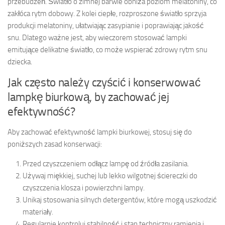
przebudzeń. Światło o zimnej barwie obniża poziom melatoniny, co
zakłóca rytm dobowy. Z kolei ciepłe, rozproszone światło sprzyja
produkcji melatoniny, ułatwiając zasypianie i poprawiając jakość
snu. Dlatego ważne jest, aby wieczorem stosować lampki
emitujące delikatne światło, co może wspierać zdrowy rytm snu
dziecka.
Jak często należy czyścić i konserwować
lampkę biurkową, by zachować jej
efektywność?
Aby zachować efektywność lampki biurkowej, stosuj się do
poniższych zasad konserwacji:
Przed czyszczeniem odłącz lampę od źródła zasilania.
Używaj miękkiej, suchej lub lekko wilgotnej ściereczki do
czyszczenia klosza i powierzchni lampy.
Unikaj stosowania silnych detergentów, które mogą uszkodzić
materiały.
Regularnie kontroluj stabilność i stan techniczny ramienia i