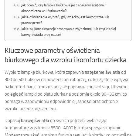
Jak ocenić, czy lampka biurkowa jest energooszczędna i
ekonomiczna w użytkowaniu?
Jakie oświetlenie wybrać, gdy dziecko jest leworęczne lub
praworęczne?
Jakie są konsekwencje stosowania zbyt zimnej lub zbyt ciepłej
barwy światła przy nauce?
Kluczowe parametry oświetlenia
biurkowego dla wzroku i komfortu dziecka
Wybierz lampkę biurkową, która zapewnia
natężenie światła
od
300 do 500 luksów na powierzchni roboczej, co korzystnie wpływa
na komfort nauki i może sprzyjać poprawie koncentracji. Utrzymuj
odległość lampki od blatu biurka na poziomie około 30–35 cm, co
pomaga w zapewnieniu odpowiedniej jasności oraz ochronie
wzroku przed zmęczeniem.
Dopasuj
barwę światła
do swoich potrzeb, wybierając
temperaturę w zakresie 3500–4000 K, która sprzyja skupieniu.
Możesz rozważyć lampkę z funkcją regulacji kolorów, co pozwoli na