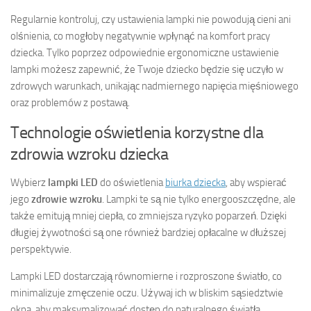
Regularnie kontroluj, czy ustawienia lampki nie powodują cieni ani
olśnienia, co mogłoby negatywnie wpłynąć na komfort pracy
dziecka. Tylko poprzez odpowiednie ergonomiczne ustawienie
lampki możesz zapewnić, że Twoje dziecko będzie się uczyło w
zdrowych warunkach, unikając nadmiernego napięcia mięśniowego
oraz problemów z postawą.
Technologie oświetlenia korzystne dla
zdrowia wzroku dziecka
Wybierz
lampki LED
do oświetlenia
biurka dziecka
, aby wspierać
jego
zdrowie wzroku
. Lampki te są nie tylko energooszczędne, ale
także emitują mniej ciepła, co zmniejsza ryzyko poparzeń. Dzięki
długiej żywotności są one również bardziej opłacalne w dłuższej
perspektywie.
Lampki LED dostarczają równomierne i rozproszone światło, co
minimalizuje zmęczenie oczu. Używaj ich w bliskim sąsiedztwie
okna, aby maksymalizować dostęp do naturalnego światła