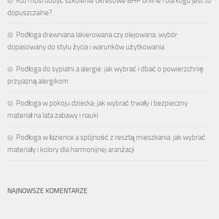
Kto musi odbyć szkolenie okresowe BHP online i dla kogo jest to
dopuszczalne?
Podłoga drewniana lakierowana czy olejowana: wybór
dopasowany do stylu życia i warunków użytkowania
Podłoga do sypialni a alergie: jak wybrać i dbać o powierzchnię
przyjazną alergikom
Podłoga w pokoju dziecka: jak wybrać trwały i bezpieczny
materiał na lata zabawy i nauki
Podłoga w łazience a spójność z resztą mieszkania: jak wybrać
materiały i kolory dla harmonijnej aranżacji
NAJNOWSZE KOMENTARZE