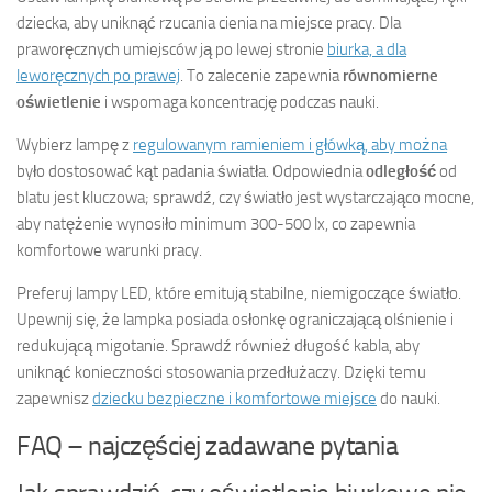
dziecka, aby uniknąć rzucania cienia na miejsce pracy. Dla
praworęcznych umiejsców ją po lewej stronie
biurka, a dla
leworęcznych po prawej
. To zalecenie zapewnia
równomierne
oświetlenie
i wspomaga koncentrację podczas nauki.
Wybierz lampę z
regulowanym ramieniem i główką, aby można
było dostosować kąt padania światła. Odpowiednia
odległość
od
blatu jest kluczowa; sprawdź, czy światło jest wystarczająco mocne,
aby natężenie wynosiło minimum 300-500 lx, co zapewnia
komfortowe warunki pracy.
Preferuj lampy LED, które emitują stabilne, niemigoczące światło.
Upewnij się, że lampka posiada osłonkę ograniczającą olśnienie i
redukującą migotanie. Sprawdź również długość kabla, aby
uniknąć konieczności stosowania przedłużaczy. Dzięki temu
zapewnisz
dziecku bezpieczne i komfortowe miejsce
do nauki.
FAQ – najczęściej zadawane pytania