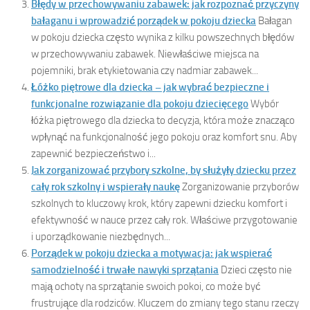
Błędy w przechowywaniu zabawek: jak rozpoznać przyczyny
bałaganu i wprowadzić porządek w pokoju dziecka
Bałagan
w pokoju dziecka często wynika z kilku powszechnych błędów
w przechowywaniu zabawek. Niewłaściwe miejsca na
pojemniki, brak etykietowania czy nadmiar zabawek...
Łóżko piętrowe dla dziecka – jak wybrać bezpieczne i
funkcjonalne rozwiązanie dla pokoju dziecięcego
Wybór
łóżka piętrowego dla dziecka to decyzja, która może znacząco
wpłynąć na funkcjonalność jego pokoju oraz komfort snu. Aby
zapewnić bezpieczeństwo i...
Jak zorganizować przybory szkolne, by służyły dziecku przez
cały rok szkolny i wspierały naukę
Zorganizowanie przyborów
szkolnych to kluczowy krok, który zapewni dziecku komfort i
efektywność w nauce przez cały rok. Właściwe przygotowanie
i uporządkowanie niezbędnych...
Porządek w pokoju dziecka a motywacja: jak wspierać
samodzielność i trwałe nawyki sprzątania
Dzieci często nie
mają ochoty na sprzątanie swoich pokoi, co może być
frustrujące dla rodziców. Kluczem do zmiany tego stanu rzeczy