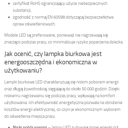
certyfikat RoHS ograniczający użycie niebezpiecznych
substancji,
zgodność z normą EN 60598 dotyczącą bezpieczeństwa
opraw oświetleniowych.
Modele LED są preferowane, ponieważ nie nagrzewają się
znacząco podczas pracy, co minimalizuje ryzyko poparzenia dziecka.
Jak ocenić, czy lampka biurkowa jest
energooszczędna i ekonomiczna w
użytkowaniu?
Lampki biurkowe LED charakteryzują się niskim poborem energii
oraz długą żywotnością, sięgającą do około 50 000 godzin. Dzięki
niskiemu nagrzewaniu się podczas pracy, wpływają na komfort
użytkowania. Ich efektywność energetyczna pozwala na obniżenie
kosztów energii elektrycznej, co czyni je ekonomicznym wyborem
do oświetlenia miejsca pracy.
Niski pobór energii
– lampy LED zużywają mniej energii niż