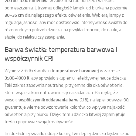
200 do 1000 lumenów
, w zależności od potrzeb i wielkości
pomieszczenia. Utrzymuj odległość lampki od biurka na poziomie
30–35 cm
dla najlepszego efektu oświetlenia. Wybieraj lampy z
regulacją jasności, aby móc dostosować intensywność światła do
różnorodnych potrzeb dziecka, na przykład mocniej do nauki, a
słabiej do relaksu czy zasypiania.
Barwa światła: temperatura barwowa i
współczynnik CRI
Wybierz źródło światła o
temperaturze barwowej
w zakresie
3500-4000 K
, aby sprzyjało skupieniu i efektywnej nauce dziecka.
Taki zakres zapewnia neutralne, przyjemne dla oka oświetlenie,
które wspiera koncentrowanie się na zadaniach. Pamiętaj, że
wysoki
współczynnik oddawania barw
(CRI), najlepiej powyżej 90,
gwarantuje wierne odwzorowanie kolorów, co wpływa na jakość
oświetlenia przy biurku. Dzięki temu dziecko łatwiej zapamiętuje
treści i poprawia swoją kreatywność.
Im dokładniej światło oddaje kolory, tym lepiej dziecko będzie czuć