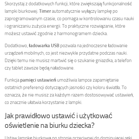
Skorzystaj z dodatkowych funkcji, które zwiększają funkcjonalność
lampki biurkowej.
Timer
automatycznie wyłączy lampkę po
zaprogramowanym czasie, co pomaga w kontrolowaniu czasu nauki
i ograniczaniu zużycia energii. To praktyczne rozwiązanie, które
możesz ustawić zgodnie z harmonogramem dziecka.
Dodatkowo,
ładowarka USB
pozwala na jednoczesne ładowanie
urządzeń mobilnych, co jest niezwykle przydatne podczas nauki.
Dzięki temu nie musisz martwić się o szukanie gniazdka, a telefon
czy tablet zawsze będą naładowane.
Funkcja
pamięci ustawień
umożliwia lampce zapamiętanie
ostatnich preferencji dotyczących jasności czy koloru światła. To
oznacza, że nie musisz za każdym razem dostosowywać ustawień,
co znacznie ułatwia korzystanie z lampki.
Jak prawidłowo ustawić i użytkować
oświetlenie na biurku dziecka?
Ustaw lampkę biurkową po stronie przeciwnej do dominującej ręki