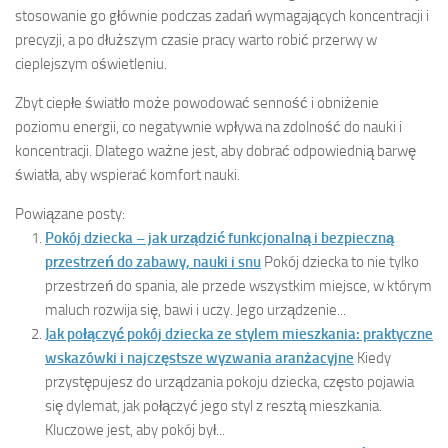
stosowanie go głównie podczas zadań wymagających koncentracji i
precyzji, a po dłuższym czasie pracy warto robić przerwy w
cieplejszym oświetleniu.
Zbyt ciepłe światło może powodować senność i obniżenie
poziomu energii, co negatywnie wpływa na zdolność do nauki i
koncentracji. Dlatego ważne jest, aby dobrać odpowiednią barwę
światła, aby wspierać komfort nauki.
Powiązane posty:
Pokój dziecka – jak urządzić funkcjonalną i bezpieczną
przestrzeń do zabawy, nauki i snu
Pokój dziecka to nie tylko
przestrzeń do spania, ale przede wszystkim miejsce, w którym
maluch rozwija się, bawi i uczy. Jego urządzenie...
Jak połączyć pokój dziecka ze stylem mieszkania: praktyczne
wskazówki i najczęstsze wyzwania aranżacyjne
Kiedy
przystępujesz do urządzania pokoju dziecka, często pojawia
się dylemat, jak połączyć jego styl z resztą mieszkania.
Kluczowe jest, aby pokój był...