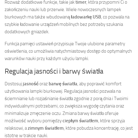
Rozważ dodatkowe funkcje, takie jak
timer
, która przypomni Ci o
zakończeniu nauki lub przerwie. Wiele nowoczesnych lampek
biurkowych ma także wbudowaną
ładowarkę USB
, co pozwala na
szybkie ładowanie urządzeń mobilnych bez potrzeby szukania
dodatkowych gniazdek.
Funkcja pamięci ustawień przypisuje Twoje ulubione parametry
oświetlenia, co umożliwia natychmiastowy dostęp do optymalnych
warunków nauki przy każdym użyciu lampki.
Regulacja jasności i barwy światła
Dostosuj
jasność
oraz
barwę światła
, aby poprawić komfort
użytkowania lampki biurkowej. Regulacja jasności pozwala na
ściemnianie lub rozjaśnianie światła zgodnie z porą dnia i Twoimi
indywidualnymi potrzebami, co zwiększa wygodę czytania oraz
minimalizuje zmęczenie oczu. Zmiana barwy światła oferuje
możliwość wyboru pomiędzy
ciepłym światłem
, które sprzyja
relaksowi, a
zimnym światłem
, które pobudza koncentrację, co jest
istotne w trakcie nauki.