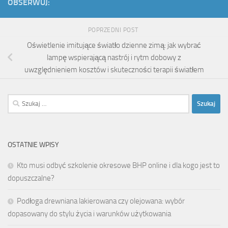
OBSERWUJ:
POPRZEDNI POST
Oświetlenie imitujące światło dzienne zimą: jak wybrać
lampę wspierającą nastrój i rytm dobowy z
uwzględnieniem kosztów i skuteczności terapii światłem
Szukaj:
OSTATNIE WPISY
Kto musi odbyć szkolenie okresowe BHP online i dla kogo jest to
dopuszczalne?
Podłoga drewniana lakierowana czy olejowana: wybór
dopasowany do stylu życia i warunków użytkowania