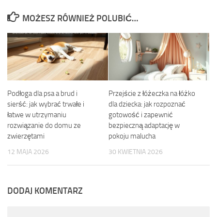
MOŻESZ RÓWNIEŻ POLUBIĆ…
Podłoga dla psa a brud i
Przejście z łóżeczka na łóżko
sierść: jak wybrać trwałe i
dla dziecka: jak rozpoznać
łatwe w utrzymaniu
gotowość i zapewnić
rozwiązanie do domu ze
bezpieczną adaptację w
zwierzętami
pokoju malucha
12 MAJA 2026
30 KWIETNIA 2026
DODAJ KOMENTARZ