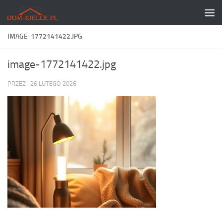
Skip to content
IMAGE-1772141422.JPG
image-1772141422.jpg
PRZEZ
·
26 LUTEGO 2026