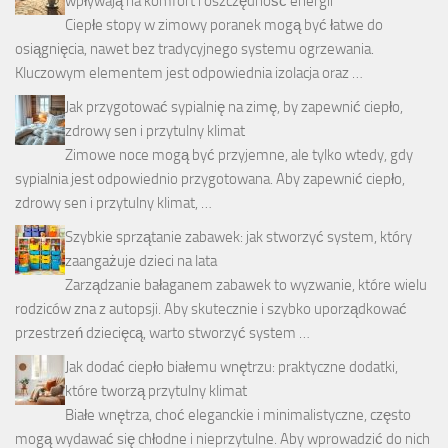
wpływają na komfort i oszczędność energii
Ciepłe stopy w zimowy poranek mogą być łatwe do
osiągnięcia, nawet bez tradycyjnego systemu ogrzewania.
Kluczowym elementem jest odpowiednia izolacja oraz …
Jak przygotować sypialnię na zimę, by zapewnić ciepło,
zdrowy sen i przytulny klimat
Zimowe noce mogą być przyjemne, ale tylko wtedy, gdy
sypialnia jest odpowiednio przygotowana. Aby zapewnić ciepło,
zdrowy sen i przytulny klimat, …
Szybkie sprzątanie zabawek: jak stworzyć system, który
zaangażuje dzieci na lata
Zarządzanie bałaganem zabawek to wyzwanie, które wielu
rodziców zna z autopsji. Aby skutecznie i szybko uporządkować
przestrzeń dziecięcą, warto stworzyć system …
Jak dodać ciepło białemu wnętrzu: praktyczne dodatki,
które tworzą przytulny klimat
Białe wnętrza, choć eleganckie i minimalistyczne, często
mogą wydawać się chłodne i nieprzytulne. Aby wprowadzić do nich