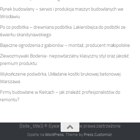
Rynek budowlany – serwis i produkcja maszyn budowlanych we
Wrocławiu
Po co podbitka – drewniana podbitka. Lakierobejca do podbitki ze
świerku skandynawskiego
Bajeczne ogrodzenia z gabionów – montaż, producent małopolskie
Zlewozmywaki Bodenia- niepowtarzalny klasyczny styl oraz jakość
premium produktu
Wykończenie podwórka. Układanie kostki brukowej betonowej
Warszawa
Firmy budowlane w Kielcach – jak znaleźć profesjonalistów do
remontu?
{{site_title}} © {{year}}. Wszelkie prawa zastrzeżone
Oparte na
WordPress
. Theme by
Press Customizr
.