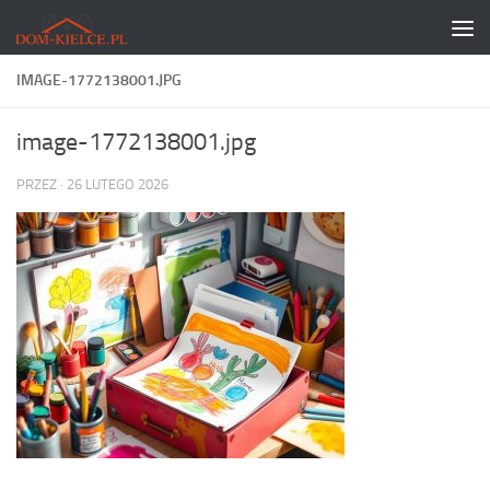
Skip to content
IMAGE-1772138001.JPG
image-1772138001.jpg
PRZEZ
·
26 LUTEGO 2026