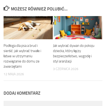
MOŻESZ RÓWNIEŻ POLUBIĆ…
Podłoga dla psa a brud i
Jak wybrać dywan do pokoju
sierść: jak wybrać trwałe i
dziecka, który łączy
łatwe w utrzymaniu
bezpieczeństwo, wygodę i
rozwiązanie do domu ze
styl aranżacji
zwierzętami
3 CZERWCA 2026
12 MAJA 2026
DODAJ KOMENTARZ