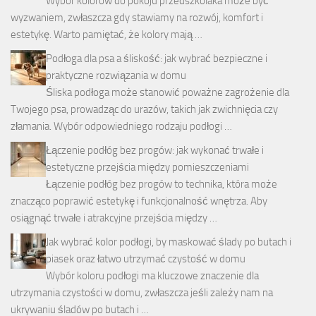
Wybór kolorów do pokoju przedszkolaka może być
wyzwaniem, zwłaszcza gdy stawiamy na rozwój, komfort i
estetykę. Warto pamiętać, że kolory mają …
Podłoga dla psa a śliskość: jak wybrać bezpieczne i
praktyczne rozwiązania w domu
Śliska podłoga może stanowić poważne zagrożenie dla
Twojego psa, prowadząc do urazów, takich jak zwichnięcia czy
złamania. Wybór odpowiedniego rodzaju podłogi …
Łączenie podłóg bez progów: jak wykonać trwałe i
estetyczne przejścia między pomieszczeniami
Łączenie podłóg bez progów to technika, która może
znacząco poprawić estetykę i funkcjonalność wnętrza. Aby
osiągnąć trwałe i atrakcyjne przejścia między …
Jak wybrać kolor podłogi, by maskować ślady po butach i
piasek oraz łatwo utrzymać czystość w domu
Wybór koloru podłogi ma kluczowe znaczenie dla
utrzymania czystości w domu, zwłaszcza jeśli zależy nam na
ukrywaniu śladów po butach i …