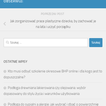
OBSERWUJ:
POPRZEDNI POST
Jak zorganizować prace plastyczne dziecka, by zachować je
na lata i uczyć porządku
Szukaj:
OSTATNIE WPISY
Kto musi odbyć szkolenie okresowe BHP online i dla kogo jest to
dopuszczalne?
Podłoga drewniana lakierowana czy olejowana: wybór
dopasowany do stylu życia i warunków użytkowania
Podłoga do sypialni a alergie: jak wybrać i dbać o powierzchnię