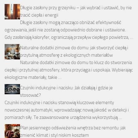
Długie zasłony przy grzejniku – jak wybrać i ustawić, by nie
tracić ciepła i energii
Długie zasłony mogą znacząco obniżać efektywność
ogrzewania, jeśli nie zostaną odpowiednio dobrane i ustawione.
Gdy zasłaniają kaloryfer, ograniczają przepływ ciepłego powietrza, …
Naturalne dodatki zimowe do domu: jak stworzyć ciepłą i
przytulną atmosferę z ekologicznych materiałów
Naturalne dodatki zimowe do domu to klucz do stworzenia
ciepłej i przytulnej atmosfery, która przyciąga i uspokaja. Wybierając
ekologiczne materiały, takie …
Czujniki indukcyjne i nacisku: Jak działają i gdzie je
stosować?
Czujniki indukcyjne i nacisku stanowią kluczowe elementy
nowoczesnej automatyki, wprowadzając nową jakość w detekcji i
pomiarach siły. Te zaawansowane urządzenia wykorzystują …
Plan jesiennego odświeżenia wnętrza bez remontu: jak
zmienić klimat i styl niskim kosztem