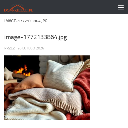
Skip to content
IMAGE-1772133864.JPG
image-1772133864.jpg
PRZEZ
·
26 LUTEGO 2026