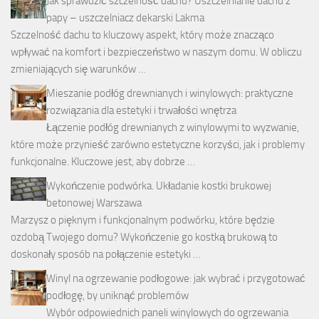
Jak sprawdzić szczelność dachu? Uszczelnianie dachu z
papy – uszczelniacz dekarski Lakma
Szczelność dachu to kluczowy aspekt, który może znacząco
wpływać na komfort i bezpieczeństwo w naszym domu. W obliczu
zmieniających się warunków …
Mieszanie podłóg drewnianych i winylowych: praktyczne
rozwiązania dla estetyki i trwałości wnętrza
Łączenie podłóg drewnianych z winylowymi to wyzwanie,
które może przynieść zarówno estetyczne korzyści, jak i problemy
funkcjonalne. Kluczowe jest, aby dobrze …
Wykończenie podwórka. Układanie kostki brukowej
betonowej Warszawa
Marzysz o pięknym i funkcjonalnym podwórku, które będzie
ozdobą Twojego domu? Wykończenie go kostką brukową to
doskonały sposób na połączenie estetyki …
Winyl na ogrzewanie podłogowe: jak wybrać i przygotować
podłogę, by uniknąć problemów
Wybór odpowiednich paneli winylowych do ogrzewania