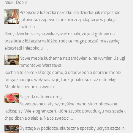
nauki. Dobre …
Przejście z łóżeczka na łóżko dla dziecka: jak rozpoznać
gotowość i zapewnić bezpieczną adaptację w pokoju
malucha
Kiedy dziecko zaczyna wykazywać oznaki, że jest gotowe na
przejście z łóżeczka na łóżko, rodzice mogą poczuć mieszankę
ekscytacji i niepokoju. …
Nowe meble kuchenne na zamówienie, na wymiar. Usługi
remontowe Warszawa
Kuchnia to serce każdego domu, a odpowiednio dobrane meble
mogą znacząco wpłynąć na jej funkcjonalność oraz estetykę.
Meble kuchenne na wymiar …
Nagroda na końcu drogi
Nowoczesne diety, wymyślne menu, skomplikowane
jadłospisy. Wiele ograniczeń, które szybko powodują u nas spadek
chęci dbania o siebie. Na co zwrócić …
Dylatacje w podłodze: skuteczne sposoby ukrycia szczelin