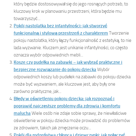
który będzie dostosowywał się do jego rosnących potrzeb, to
kluczowy krok w planowaniu przestrzeni, która będzie mu
towarzyszyć...
Pokój nastolatka bez infantylności: jak stworzyć
funkcjonalną i stylową przestrzeń z charakterem
Tworzenie
pokoju nastolatka, który łączy funkcjonalność z estetyką, to nie
lada wyzwanie. Kluczem jest unikanie infantylności, co często
oznacza wybór odpowiednich mebli...
Kosze czy pudełka na zabawki – jak wybrać praktyczne i
bezpieczne rozwiązanie do pokoju dziecka
Wybór
odpowiednich koszy lub pudełek na zabawki do pokoju dziecka
może być wyzwaniem, ale kluczowe jest, aby były one
zarówno praktyczne, jak...
Błędy w oświetleniu pokoju dziecka: jak rozpoznać i
poprawić najczęstsze problemy dla zdrowia i komfortu
malucha
Wiele osób nie zdaje sobie sprawy, że niewłaściwe
oświetlenie w pokoju dziecka może prowadzić do problemów
ze zdrowiem, takich jak zmęczenie oczu...
Pokój dla rodzeństwa chłopca i dziewczynki: jak połączyć