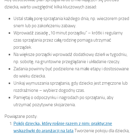
dziecka, warto uwzględnić kilka kluczowych zasad:
Ustal stałą porę sprzątania każdego dnia, np. wieczorem przed
snem lub po zakończeniu zabawy.
Wprowadź zasadę „10 minut porządku” – krótki i regularny
czas sprzątania przez całą rodzinę pomaga utrzymać
porządek.
Na większe porządki wprowadź dodatkowy dzień w tygodniu,
np. sobotę, na gruntowne przeglądanie i układanie rzeczy.
Zadania powinny być podzielone na małe etapy i dostosowane
do wieku dziecka.
Unikaj wymuszania sprzątania, gdy dziecko jest zmęczone lub
rozdrażnione – wybierz dogodny czas.
Pamiętaj o odpoczynku i nagrodach po sprzątaniu, aby
utrzymać pozytywne skojarzenia.
Powiązane posty:
Pokój dziecka, który rośnie razem z nim: praktyczne
wskazówki do aranżacji na lata
Tworzenie pokoju dla dziecka,