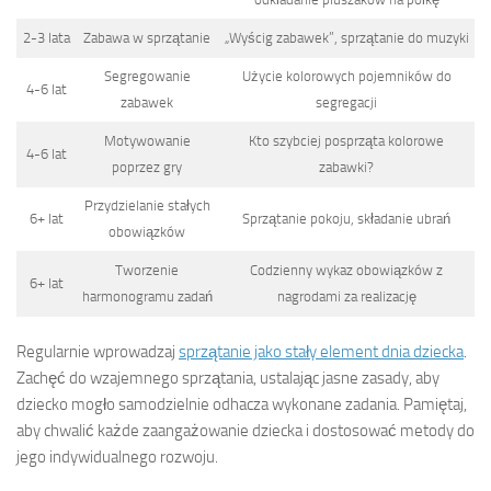
2-3 lata
Zabawa w sprzątanie
„Wyścig zabawek”, sprzątanie do muzyki
Segregowanie
Użycie kolorowych pojemników do
4-6 lat
zabawek
segregacji
Motywowanie
Kto szybciej posprząta kolorowe
4-6 lat
poprzez gry
zabawki?
Przydzielanie stałych
6+ lat
Sprzątanie pokoju, składanie ubrań
obowiązków
Tworzenie
Codzienny wykaz obowiązków z
6+ lat
harmonogramu zadań
nagrodami za realizację
Regularnie wprowadzaj
sprzątanie jako stały element dnia dziecka
.
Zachęć do wzajemnego sprzątania, ustalając jasne zasady, aby
dziecko mogło samodzielnie odhacza wykonane zadania. Pamiętaj,
aby chwalić każde zaangażowanie dziecka i dostosować metody do
jego indywidualnego rozwoju.