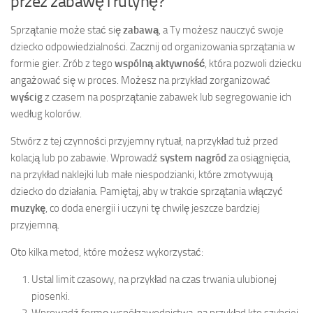
przez zabawę i rutynę?
Sprzątanie może stać się
zabawą
, a Ty możesz nauczyć swoje
dziecko odpowiedzialności. Zacznij od organizowania sprzątania w
formie gier. Zrób z tego
wspólną aktywność
, która pozwoli dziecku
angażować się w proces. Możesz na przykład zorganizować
wyścig
z czasem na posprzątanie zabawek lub segregowanie ich
według kolorów.
Stwórz z tej czynności przyjemny rytuał, na przykład tuż przed
kolacją lub po zabawie. Wprowadź
system nagród
za osiągnięcia,
na przykład naklejki lub małe niespodzianki, które zmotywują
dziecko do działania. Pamiętaj, aby w trakcie sprzątania włączyć
muzykę
, co doda energii i uczyni tę chwilę jeszcze bardziej
przyjemną.
Oto kilka metod, które możesz wykorzystać:
Ustal limit czasowy, na przykład na czas trwania ulubionej
piosenki.
Wprowadź formę współzawodnictwa, na przykład kto szybciej