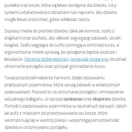
pudełka oraz kosze, które są łatwo dostępne dla dziecka. Użyj
systemu etykietowania z obrazkami lub napisami, aby dziecko
mogło łatwo zrozumieć, gdzie odkładać rzeczy.
Dopasuj meble do potrzeb dziecka, takie jak komody, szafy z
drążkami oraz szuflady, aby ułatwić segregację zabawek, ubrań i
książek. Szafy sięgające do sufitu pomogą w eliminacji kurzu, a
ergonomiczne meble sprawią, że sprzątanie będzie szybsze i
łatwiejsze.
Ogranicz liczbę dekoracji, ponieważ mogą one
utrudniać
utrzymanie porządku oraz sprzyjać gromadzeniu kurzu.
Twoja przestrzeń nabierze harmonii, dzięki stosowaniu
praktycznych pojemników, które ukryją zabawki w estetycznych
opakowaniach. Pozwoli to na utrzymanie porządku i zmniejszenie
wizualnego bałaganu, co sprzyja
spokojowi
oraz
skupieniu
dziecka.
Pomyśl o zastosowaniu pojemników w neutralnych barwach, takich
jak pufy z miejscem do przechowywania czy kosze, które
wkomponują się w wystrój pokoju i wspomogą samodzielność
dziecka w utrzymywaniu porządku.