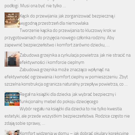
podłogi. Musi ona być nie tylko …
Kącik do przewijania: jak zorganizować bezpieczną i
wygodną przestrzeń dla niemowlaka
Tworzenie kącika do przewijania to kluczowy krok w
przygotowaniach do przyjęcia nowego członka rodziny. Aby
zapewnić bezpieczeństwo i komfort zarówno dziecku, …
Zabudowa grzejnika a cyrkulacja powietrza: jak nie stracić na
efektywności i komforcie cieplnym
Zabudowa grzejnika może znacząco wpłynąć na
efektywność ogrzewania i komfort cieplny w pomieszczeniu. Zbyt
szczelna konstrukcja ogranicza naturalny przepływ powietrza, co …
Regał na książki dla dziecka: jak wybrać bezpieczny i
funkcjonalny mebel do pokoju dziecięcego
Wybór regału na książki dla dziecka to nie tylko kwestia
estetyki, ale przede wszystkim bezpieczeństwa. Rodzice często nie
zdają sobie sprawy, …
Komfort widzenia w domu – jak dobrać okulary korekcyjne