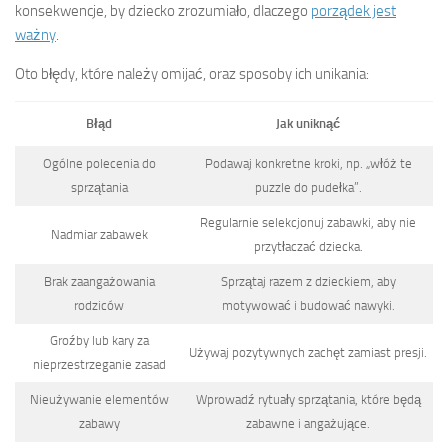
konsekwencje, by dziecko zrozumiało, dlaczego
porządek jest
ważny
.
Oto błędy, które należy omijać, oraz sposoby ich unikania:
Błąd
Jak uniknąć
Ogólne polecenia do
Podawaj konkretne kroki, np. „włóż te
sprzątania
puzzle do pudełka”.
Regularnie selekcjonuj zabawki, aby nie
Nadmiar zabawek
przytłaczać dziecka.
Brak zaangażowania
Sprzątaj razem z dzieckiem, aby
rodziców
motywować i budować nawyki.
Groźby lub kary za
Używaj pozytywnych zachęt zamiast presji.
nieprzestrzeganie zasad
Nieużywanie elementów
Wprowadź rytuały sprzątania, które będą
zabawy
zabawne i angażujące.