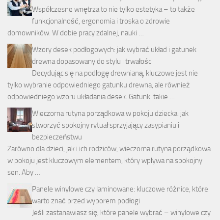
Współczesne wnętrza to nie tylko estetyka – to także
funkcjonalność, ergonomia i troska o zdrowie
domowników. W dobie pracy zdalnej, nauki …
Wzory desek podłogowych: jak wybrać układ i gatunek
drewna dopasowany do stylu i trwałości
Decydując się na podłogę drewnianą, kluczowe jest nie
tylko wybranie odpowiedniego gatunku drewna, ale również
odpowiedniego wzoru układania desek. Gatunki takie …
Wieczorna rutyna porządkowa w pokoju dziecka: jak
stworzyć spokojny rytuał sprzyjający zasypianiu i
bezpieczeństwu
Zarówno dla dzieci, jak i ich rodziców, wieczorna rutyna porządkowa
w pokoju jest kluczowym elementem, który wpływa na spokojny
sen. Aby …
Panele winylowe czy laminowane: kluczowe różnice, które
warto znać przed wyborem podłogi
Jeśli zastanawiasz się, które panele wybrać – winylowe czy