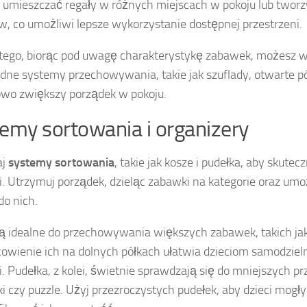
umieszczać regały w różnych miejscach w pokoju lub tworzy
, co umożliwi lepsze wykorzystanie dostępnej przestrzeni.
tego, biorąc pod uwagę charakterystykę zabawek, możesz 
dne systemy przechowywania, takie jak szuflady, otwarte pół
wo zwiększy porządek w pokoju.
emy sortowania i organizery
aj
systemy sortowania
, takie jak kosze i pudełka, aby skute
. Utrzymuj porządek, dzieląc zabawki na kategorie oraz umo
do nich.
ą idealne do przechowywania większych zabawek, takich jak p
owienie ich na dolnych półkach ułatwia dzieciom samodziel
. Pudełka, z kolei, świetnie sprawdzają się do mniejszych p
cki czy puzzle. Użyj przezroczystych pudełek, aby dzieci mogł