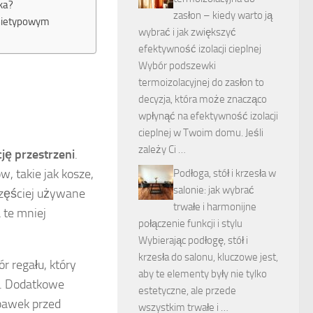
ka?
zasłon – kiedy warto ją
i nietypowym
wybrać i jak zwiększyć
efektywność izolacji cieplnej
Wybór podszewki
termoizolacyjnej do zasłon to
decyzja, która może znacząco
wpłynąć na efektywność izolacji
cieplnej w Twoim domu. Jeśli
zależy Ci …
ję przestrzeni
.
, takie jak kosze,
Podłoga, stół i krzesła w
salonie: jak wybrać
częściej używane
trwałe i harmonijne
 te mniej
połączenie funkcji i stylu
Wybierając podłogę, stół i
krzesła do salonu, kluczowe jest,
 regału, który
aby te elementy były nie tylko
ć. Dodatkowe
estetyczne, ale przede
abawek przed
wszystkim trwałe i …