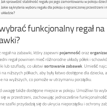
Jak sprawdzić stabilność regału po jego zamontowaniu w pokoju dziec
Jakie są kryteria wyboru regału dla pokoju o ograniczonej przestrzeni 
układzie?
 wybrać funkcjonalny regał na
awki?
 regał na zabawki, który zapewni
pojemność
oraz
organizac
dni regał powinien mieć różnorodne układy półek i schowków
ki lub szuflady, co ułatwi
sortowanie zabawek
. Umieść naj
 na niższych półkach, aby były łatwo dostępne dla dziecka, a
e na wyższych, co pomoże w utrzymaniu porządku.
 uwagę także dostępne miejsce w pokoju. Umożliwi to wybór
 się w przestrzeni, zachowując jednocześnie funkcjonalnoś
e szafki przydadzą się do ukrycia nieporządku i ochrony z