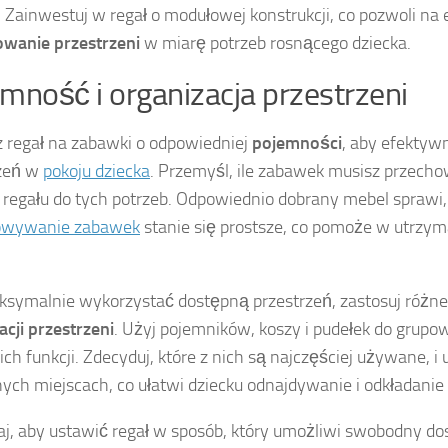
 Zainwestuj w regał o modułowej konstrukcji, co pozwoli na 
wanie przestrzeni
w miarę potrzeb rosnącego dziecka.
mność i organizacja przestrzeni
 regał na zabawki o odpowiedniej
pojemności
, aby efektyw
rzeń w
pokoju dziecka
. Przemyśl, ile zabawek musisz przecho
 regału do tych potrzeb. Odpowiednio dobrany mebel sprawi,
owywanie zabawek
stanie się prostsze, co pomoże w utrzy
symalnie wykorzystać dostępną przestrzeń, zastosuj różn
acji przestrzeni
. Użyj pojemników, koszy i pudełek do grup
ich funkcji. Zdecyduj, które z nich są najczęściej używane, i
ych miejscach, co ułatwi dziecku odnajdywanie i odkładanie 
j, aby ustawić regał w sposób, który umożliwi swobodny do