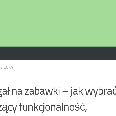
DZIECKA
ał na zabawki – jak wybra
zący funkcjonalność,