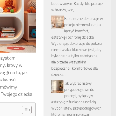
budowlanym. Każdy, kto pracuje
w branży, wie, …
Bezpieczne dekoracje w
pokoju niemowlaka: jak
łączyć komfort,
estetykę i ochronę dziecka
Wybierając dekoracje do pokoju
niemowlaka, kluczowe jest, aby
były one nie tylko estetyczne,
szystkim
ale przede wszystkim
mny, łatwy w
bezpieczne i komfortowe dla
agę na to, jak
dziecka. …
ożliwość
Jak wybrać listwy
 omówimy
przypodłogowe do
 Twojego dziecka.
podłogi, by łączyły
estetykę z funkcjonalnością
Wybór listew przypodłogowych,
które harmonijnie łączą