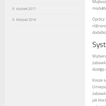
Możesz 
modułów
styczeń 2017
Oprócz 
listopad 2016
różnoro
dodatko
Syst
Wybier
zabawki
dostęp 
Kosze s
Umiejsc
zabawki
jak klo