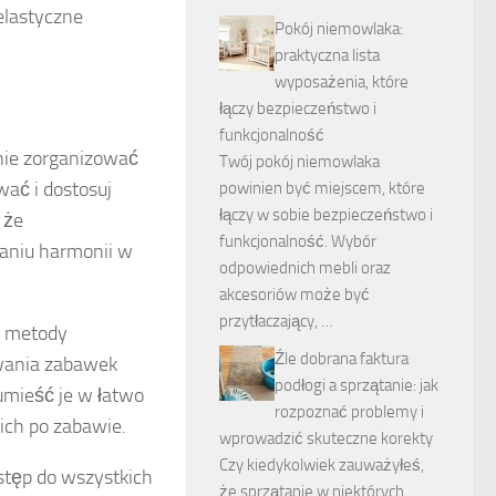
elastyczne
Pokój niemowlaka:
praktyczna lista
wyposażenia, które
łączy bezpieczeństwo i
funkcjonalność
nie zorganizować
Twój pokój niemowlaka
wać i dostosuj
powinien być miejscem, które
łączy w sobie bezpieczeństwo i
 że
funkcjonalność. Wybór
maniu harmonii w
odpowiednich mebli oraz
akcesoriów może być
przytłaczający, …
e metody
Źle dobrana faktura
owania zabawek
podłogi a sprzątanie: jak
 umieść je w łatwo
rozpoznać problemy i
ich po zabawie.
wprowadzić skuteczne korekty
Czy kiedykolwiek zauważyłeś,
stęp do wszystkich
że sprzątanie w niektórych