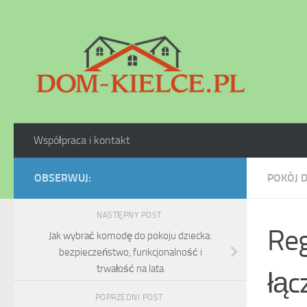
Skip to content
Współpraca i kontakt
OBSERWUJ:
POKÓJ 
NASTĘPNY POST
Reg
Jak wybrać komodę do pokoju dziecka:
bezpieczeństwo, funkcjonalność i
trwałość na lata
łąc
POPRZEDNI POST