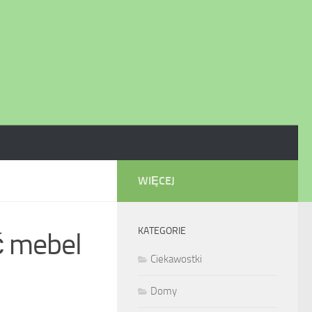
WIĘCEJ
KATEGORIE
ć mebel
Ciekawostki
Domy