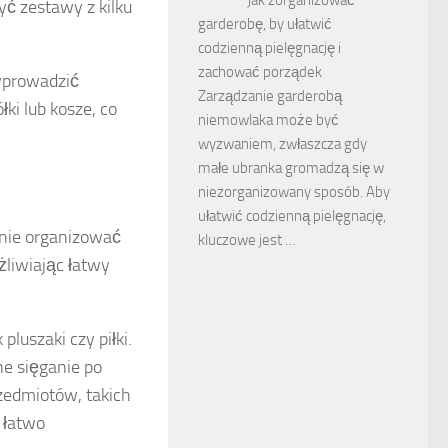
ć zestawy z kilku
garderobę, by ułatwić
codzienną pielęgnację i
zachować porządek
wprowadzić
Zarządzanie garderobą
ki lub kosze, co
niemowlaka może być
wyzwaniem, zwłaszcza gdy
małe ubranka gromadzą się w
niezorganizowany sposób. Aby
ułatwić codzienną pielęgnację,
cznie organizować
kluczowe jest …
żliwiając łatwy
luszaki czy piłki.
ne sięganie po
rzedmiotów, takich
y łatwo