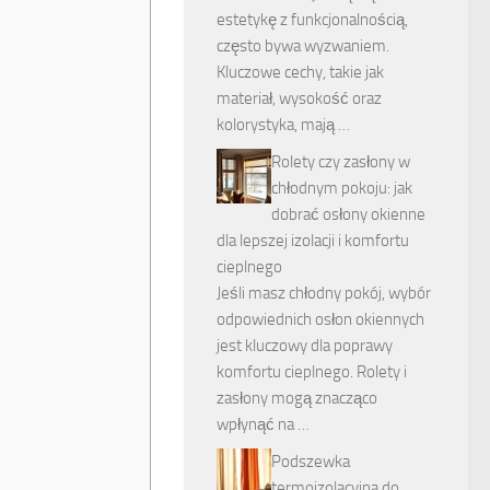
estetykę z funkcjonalnością,
często bywa wyzwaniem.
Kluczowe cechy, takie jak
materiał, wysokość oraz
kolorystyka, mają …
Rolety czy zasłony w
chłodnym pokoju: jak
dobrać osłony okienne
dla lepszej izolacji i komfortu
cieplnego
Jeśli masz chłodny pokój, wybór
odpowiednich osłon okiennych
jest kluczowy dla poprawy
komfortu cieplnego. Rolety i
zasłony mogą znacząco
wpłynąć na …
Podszewka
termoizolacyjna do