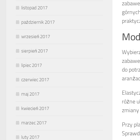
zabawek
listopad 2017
górnych
praktycz
październik 2017
Mod
wrzesień 2017
sierpień 2017
Wybier
zabawek
lipiec 2017
do potr
aranżac
czerwiec 2017
Elastyc
maj 2017
różne u
kwiecień 2017
zmiany 
marzec 2017
Przy pl
Sprawdz
luty 2017