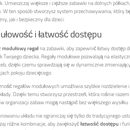
. Umieszczaj większe i cięższe zabawki na dolnych półkach,
. W ten sposób stworzysz system przechowywania, który b
ny, jak i bezpieczny dla dzieci.
ułowość i łatwość dostępu
z
modułowy regał
na zabawki, aby zapewnić łatwy dostęp d
 Twojego dziecka. Regały modułowe pozwalają na elastycz
zeb, dzięki czemu sprawdzają się w dynamicznie zmieniając
jach pokoju dziecięcego.
zność regałów modułowych umożliwia szybkie rozdzielenie i
kłady. Dzięki temu stworzysz przestrzeń, która rośnie razem
w organizacji zabaw mogą nastąpić bez większego wysiłku.
anowaniu układu nie ograniczaj się tylko do tradycyjnego ust
aj różne kombinacje, aby zwiększyć
łatwość dostępu
i fun