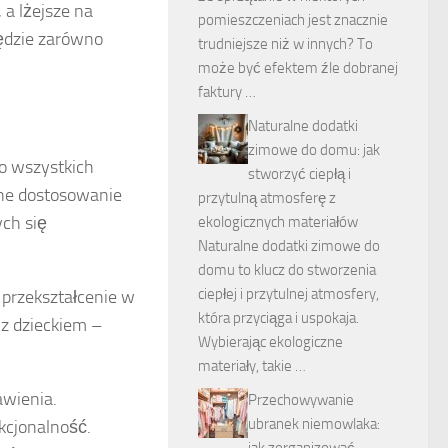
 a lżejsze na
pomieszczeniach jest znacznie
ędzie zarówno
trudniejsze niż w innych? To
może być efektem źle dobranej
faktury …
Naturalne dodatki
zimowe do domu: jak
o wszystkich
stworzyć ciepłą i
ne dostosowanie
przytulną atmosferę z
ych się
ekologicznych materiałów
Naturalne dodatki zimowe do
domu to klucz do stworzenia
ciepłej i przytulnej atmosfery,
 przekształcenie w
która przyciąga i uspokaja.
 z dzieckiem –
Wybierając ekologiczne
materiały, takie …
awienia.
Przechowywanie
ubranek niemowlaka:
kcjonalność.
jak zorganizować