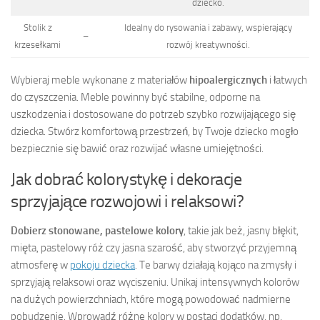
dziecko.
Stolik z
Idealny do rysowania i zabawy, wspierający
–
krzesełkami
rozwój kreatywności.
Wybieraj meble wykonane z materiałów
hipoalergicznych
i łatwych
do czyszczenia. Meble powinny być stabilne, odporne na
uszkodzenia i dostosowane do potrzeb szybko rozwijającego się
dziecka. Stwórz komfortową przestrzeń, by Twoje dziecko mogło
bezpiecznie się bawić oraz rozwijać własne umiejętności.
Jak dobrać kolorystykę i dekoracje
sprzyjające rozwojowi i relaksowi?
Dobierz stonowane, pastelowe kolory
, takie jak beż, jasny błękit,
mięta, pastelowy róż czy jasna szarość, aby stworzyć przyjemną
atmosferę w
pokoju dziecka
. Te barwy działają kojąco na zmysły i
sprzyjają relaksowi oraz wyciszeniu. Unikaj intensywnych kolorów
na dużych powierzchniach, które mogą powodować nadmierne
pobudzenie. Wprowadź różne kolory w postaci dodatków, np.