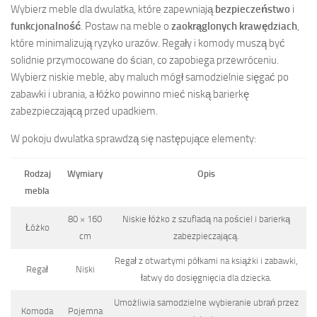
Wybierz meble dla dwulatka, które zapewniają
bezpieczeństwo
i
funkcjonalność
. Postaw na meble o
zaokrąglonych krawędziach
,
które minimalizują ryzyko urazów. Regały i komody muszą być
solidnie przymocowane do ścian, co zapobiega przewróceniu.
Wybierz niskie meble, aby maluch mógł samodzielnie sięgać po
zabawki i ubrania, a łóżko powinno mieć niską barierkę
zabezpieczającą przed upadkiem.
W pokoju dwulatka sprawdzą się następujące elementy:
Rodzaj
Wymiary
Opis
mebla
80 × 160
Niskie łóżko z szufladą na pościel i barierką
Łóżko
cm
zabezpieczającą.
Regał z otwartymi półkami na książki i zabawki,
Regał
Niski
łatwy do dosięgnięcia dla dziecka.
Umożliwia samodzielne wybieranie ubrań przez
Komoda
Pojemna