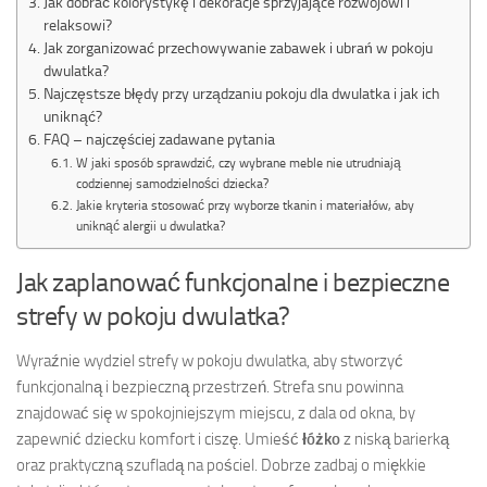
Jak dobrać kolorystykę i dekoracje sprzyjające rozwojowi i
relaksowi?
Jak zorganizować przechowywanie zabawek i ubrań w pokoju
dwulatka?
Najczęstsze błędy przy urządzaniu pokoju dla dwulatka i jak ich
uniknąć?
FAQ – najczęściej zadawane pytania
W jaki sposób sprawdzić, czy wybrane meble nie utrudniają
codziennej samodzielności dziecka?
Jakie kryteria stosować przy wyborze tkanin i materiałów, aby
uniknąć alergii u dwulatka?
Jak zaplanować funkcjonalne i bezpieczne
strefy w pokoju dwulatka?
Wyraźnie wydziel strefy w pokoju dwulatka, aby stworzyć
funkcjonalną i bezpieczną przestrzeń. Strefa snu powinna
znajdować się w spokojniejszym miejscu, z dala od okna, by
zapewnić dziecku komfort i ciszę. Umieść
łóżko
z niską barierką
oraz praktyczną szufladą na pościel. Dobrze zadbaj o miękkie