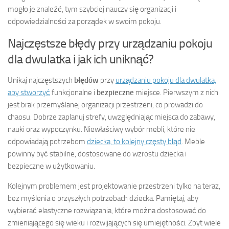
mogło je znaleźć, tym szybciej nauczy się organizacji i
odpowiedzialności za porządek w swoim pokoju.
Najczęstsze błędy przy urządzaniu pokoju
dla dwulatka i jak ich uniknąć?
Unikaj najczęstszych
błędów
przy
urządzaniu pokoju dla dwulatka,
aby stworzyć
funkcjonalne i
bezpieczne
miejsce. Pierwszym z nich
jest brak przemyślanej organizacji przestrzeni, co prowadzi do
chaosu. Dobrze zaplanuj strefy, uwzględniając miejsca do zabawy,
nauki oraz wypoczynku. Niewłaściwy wybór mebli, które nie
odpowiadają potrzebom
dziecka, to kolejny częsty błąd
. Meble
powinny być stabilne, dostosowane do wzrostu dziecka i
bezpieczne w użytkowaniu.
Kolejnym problemem jest projektowanie przestrzeni tylko na teraz,
bez myślenia o przyszłych potrzebach dziecka. Pamiętaj, aby
wybierać elastyczne rozwiązania, które można dostosować do
zmieniającego się wieku i rozwijających się umiejętności. Zbyt wiele