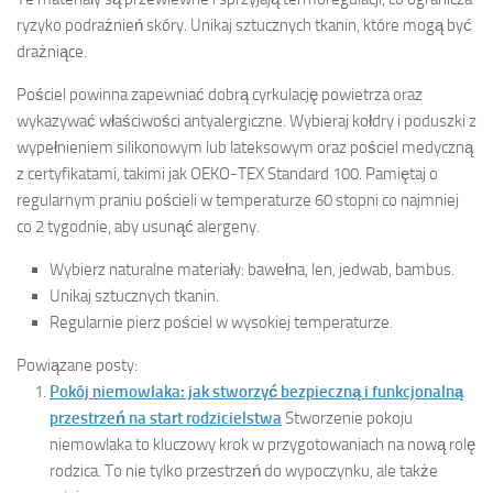
ryzyko podrażnień skóry. Unikaj sztucznych tkanin, które mogą być
drażniące.
Pościel powinna zapewniać dobrą cyrkulację powietrza oraz
wykazywać właściwości antyalergiczne. Wybieraj kołdry i poduszki z
wypełnieniem silikonowym lub lateksowym oraz pościel medyczną
z certyfikatami, takimi jak OEKO-TEX Standard 100. Pamiętaj o
regularnym praniu pościeli w temperaturze 60 stopni co najmniej
co 2 tygodnie, aby usunąć alergeny.
Wybierz naturalne materiały: bawełna, len, jedwab, bambus.
Unikaj sztucznych tkanin.
Regularnie pierz pościel w wysokiej temperaturze.
Powiązane posty:
Pokój niemowlaka: jak stworzyć bezpieczną i funkcjonalną
przestrzeń na start rodzicielstwa
Stworzenie pokoju
niemowlaka to kluczowy krok w przygotowaniach na nową rolę
rodzica. To nie tylko przestrzeń do wypoczynku, ale także