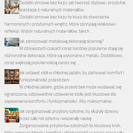
Dodatki zimowe bez kiczu: jak tworzyć stylowe i przytulne
aranżacje z naturalnych materiałów
Dodatki zimowe bez kiczu to klucz do stworzenia
harmonijnych i przytulnych wnętrz, które sprzyjają relaksowi i
refleksji. Wybór naturalnych materiałów, takich …
Jak zamocować metalową dekorację ścienną?
W dzisiejszych czasach coraz bardziej popularne stają się
różnorodne dekoracje, które są wykonane z metalu. Dodatkowo,
coraz większą popularnością cieszy się …
Jak ustawić stół w chłodnej jadalni, by zachować komfort i
funkcjonalność przestrzeni
W chłodnej jadalni, gdzie przestrzeń może wydawać się
ograniczona, odpowiednie ustawienie stołu jest kluczowe dla
zapewnienia komfortu i funkcjonalności. Aby maksymalnie …
Jak zorganizować przybory szkolne, by służyły dziecku
przez cały rok szkolny i wspierały naukę
Zorganizowanie przyborów szkolnych to kluczowy krok,
który zapewni dziecku komfort i efektywność w nauce przez cały