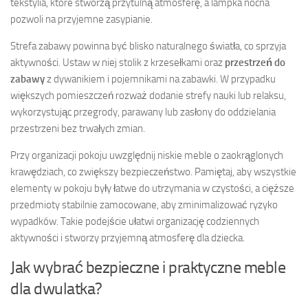
tekstylia, które stworzą przytulną atmosferę, a lampka nocna
pozwoli na przyjemne zasypianie.
Strefa zabawy powinna być blisko naturalnego światła, co sprzyja
aktywności. Ustaw w niej stolik z krzesełkami oraz
przestrzeń do
zabawy
z dywanikiem i pojemnikami na zabawki. W przypadku
większych pomieszczeń rozważ dodanie strefy nauki lub relaksu,
wykorzystując przegrody, parawany lub zasłony do oddzielania
przestrzeni bez trwałych zmian.
Przy organizacji pokoju uwzględnij niskie meble o zaokrąglonych
krawędziach, co zwiększy bezpieczeństwo. Pamiętaj, aby wszystkie
elementy w pokoju były łatwe do utrzymania w czystości, a cięższe
przedmioty stabilnie zamocowane, aby zminimalizować ryzyko
wypadków. Takie podejście ułatwi organizację codziennych
aktywności i stworzy przyjemną atmosferę dla dziecka.
Jak wybrać bezpieczne i praktyczne meble
dla dwulatka?