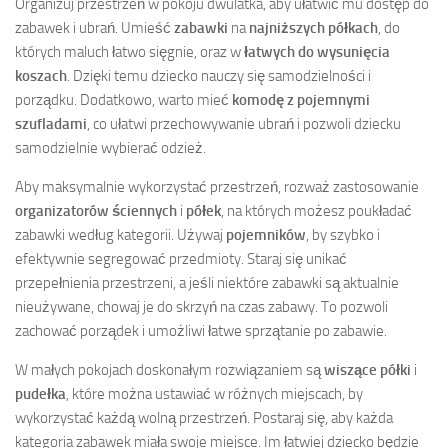
Organizuj przestrzeń w pokoju dwulatka, aby ułatwić mu dostęp do
zabawek i ubrań. Umieść
zabawki
na
najniższych półkach
, do
których maluch łatwo sięgnie, oraz w
łatwych do wysunięcia
koszach
. Dzięki temu dziecko nauczy się samodzielności i
porządku. Dodatkowo, warto mieć
komodę z pojemnymi
szufladami
, co ułatwi przechowywanie ubrań i pozwoli dziecku
samodzielnie wybierać odzież.
Aby maksymalnie wykorzystać przestrzeń, rozważ zastosowanie
organizatorów ściennych
i
półek
, na których możesz poukładać
zabawki według kategorii. Używaj
pojemników
, by szybko i
efektywnie segregować przedmioty. Staraj się unikać
przepełnienia przestrzeni, a jeśli niektóre zabawki są aktualnie
nieużywane, chowaj je do skrzyń na czas zabawy. To pozwoli
zachować porządek i umożliwi łatwe sprzątanie po zabawie.
W małych pokojach doskonałym rozwiązaniem są
wiszące półki
i
pudełka
, które można ustawiać w różnych miejscach, by
wykorzystać każdą wolną przestrzeń. Postaraj się, aby każda
kategoria zabawek miała swoje miejsce. Im łatwiej dziecko będzie