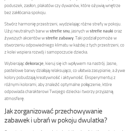
poduszek, zasłon, plakatów czy dywanów, które ożywią wnętrze
bez zakłócania spokoju.
Stwórz harmonię przestrzeni, wydzielając różne strefy w pokoju.
Użyj neutralnych barw w
strefie snu
, jasnych w
strefie nauki
oraz
żywszych akcentów w
strefie zabawy
. Taki podział pomoże w
stworzeniu odpowiedniego klimatu w każdej z tych przestrzeni, co
z kolei wspiera rozwój i samopoczucie dziecka.
Wybierając
dekoracje
, kieruj się ich wpływem na nastrój. Jasne,
pastelowe barwy działają relaksująco, co ułatwia zasypianie, a żywe
kolory pobudzają kreatywność i aktywność. Eksperymentuj z
różnymi kolorami, aby znaleźć optymalne połączenie, które
odpowiada charakterowi Twojego dziecka i tworzy przyjazną
atmosferę.
Jak zorganizować przechowywanie
zabawek i ubrań w pokoju dwulatka?