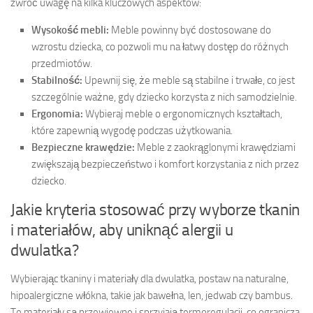
zwróć uwagę na kilka kluczowych aspektów:
Wysokość mebli:
Meble powinny być dostosowane do
wzrostu dziecka, co pozwoli mu na łatwy dostęp do różnych
przedmiotów.
Stabilność:
Upewnij się, że meble są stabilne i trwałe, co jest
szczególnie ważne, gdy dziecko korzysta z nich samodzielnie.
Ergonomia:
Wybieraj meble o ergonomicznych kształtach,
które zapewnią wygodę podczas użytkowania.
Bezpieczne krawędzie:
Meble z zaokrąglonymi krawędziami
zwiększają bezpieczeństwo i komfort korzystania z nich przez
dziecko.
Jakie kryteria stosować przy wyborze tkanin
i materiałów, aby uniknąć alergii u
dwulatka?
Wybierając tkaniny i materiały dla dwulatka, postaw na naturalne,
hipoalergiczne włókna, takie jak bawełna, len, jedwab czy bambus.
Te materiały są przewiewne i sprzyjają termoregulacji, co ogranicza