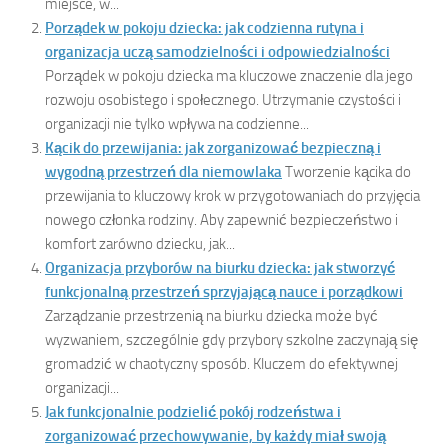
miejsce, w...
Porządek w pokoju dziecka: jak codzienna rutyna i
organizacja uczą samodzielności i odpowiedzialności
Porządek w pokoju dziecka ma kluczowe znaczenie dla jego
rozwoju osobistego i społecznego. Utrzymanie czystości i
organizacji nie tylko wpływa na codzienne...
Kącik do przewijania: jak zorganizować bezpieczną i
wygodną przestrzeń dla niemowlaka
Tworzenie kącika do
przewijania to kluczowy krok w przygotowaniach do przyjęcia
nowego członka rodziny. Aby zapewnić bezpieczeństwo i
komfort zarówno dziecku, jak...
Organizacja przyborów na biurku dziecka: jak stworzyć
funkcjonalną przestrzeń sprzyjającą nauce i porządkowi
Zarządzanie przestrzenią na biurku dziecka może być
wyzwaniem, szczególnie gdy przybory szkolne zaczynają się
gromadzić w chaotyczny sposób. Kluczem do efektywnej
organizacji...
Jak funkcjonalnie podzielić pokój rodzeństwa i
zorganizować przechowywanie, by każdy miał swoją