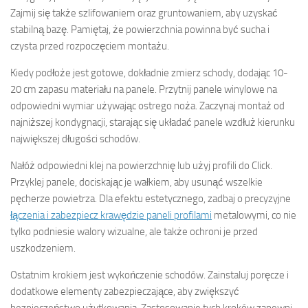
Zajmij się także szlifowaniem oraz gruntowaniem, aby uzyskać
stabilną bazę. Pamiętaj, że powierzchnia powinna być sucha i
czysta przed rozpoczęciem montażu.
Kiedy podłoże jest gotowe, dokładnie zmierz schody, dodając 10-
20 cm zapasu materiału na panele. Przytnij panele winylowe na
odpowiedni wymiar używając ostrego noża. Zaczynaj montaż od
najniższej kondygnacji, starając się układać panele wzdłuż kierunku
największej długości schodów.
Nałóż odpowiedni klej na powierzchnię lub użyj profili do Click.
Przyklej panele, dociskając je wałkiem, aby usunąć wszelkie
pęcherze powietrza. Dla efektu estetycznego, zadbaj o precyzyjne
łączenia i zabezpiecz krawędzie paneli profilami
metalowymi, co nie
tylko podniesie walory wizualne, ale także ochroni je przed
uszkodzeniem.
Ostatnim krokiem jest wykończenie schodów. Zainstaluj poręcze i
dodatkowe elementy zabezpieczające, aby zwiększyć
bezpieczeństwo użytkowania. Zastosowanie tych kroków zapewni