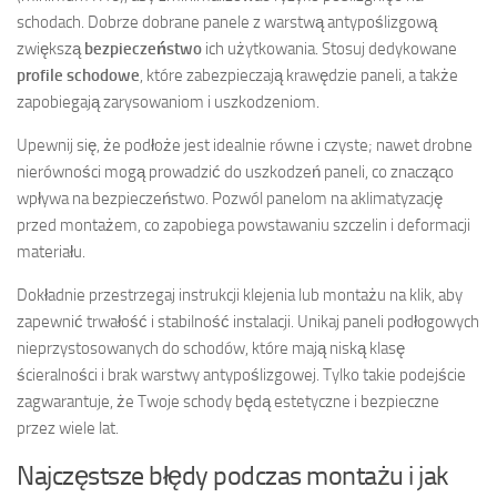
schodach. Dobrze dobrane panele z warstwą antypoślizgową
zwiększą
bezpieczeństwo
ich użytkowania. Stosuj dedykowane
profile schodowe
, które zabezpieczają krawędzie paneli, a także
zapobiegają zarysowaniom i uszkodzeniom.
Upewnij się, że podłoże jest idealnie równe i czyste; nawet drobne
nierówności mogą prowadzić do uszkodzeń paneli, co znacząco
wpływa na bezpieczeństwo. Pozwól panelom na aklimatyzację
przed montażem, co zapobiega powstawaniu szczelin i deformacji
materiału.
Dokładnie przestrzegaj instrukcji klejenia lub montażu na klik, aby
zapewnić trwałość i stabilność instalacji. Unikaj paneli podłogowych
nieprzystosowanych do schodów, które mają niską klasę
ścieralności i brak warstwy antypoślizgowej. Tylko takie podejście
zagwarantuje, że Twoje schody będą estetyczne i bezpieczne
przez wiele lat.
Najczęstsze błędy podczas montażu i jak