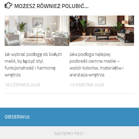
MOŻESZ RÓWNIEŻ POLUBIĆ…
Jak wybrać podłogę do białych
Jaka podłoga najlepiej
mebli, by łączyć styl,
podkreśli ciemne meble –
funkcjonalność i harmonię
wybór kolorów, materiałów i
wnętrza
aranżacja wnętrza
16 CZERWCA 2026
13 KWIETNIA 2026
OBSERWUJ:
NASTĘPNY POST