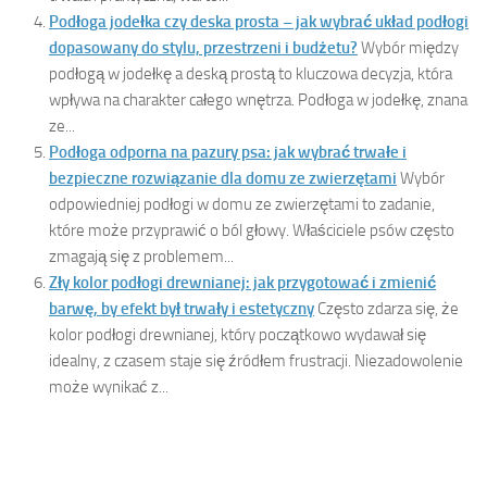
Podłoga jodełka czy deska prosta – jak wybrać układ podłogi
dopasowany do stylu, przestrzeni i budżetu?
Wybór między
podłogą w jodełkę a deską prostą to kluczowa decyzja, która
wpływa na charakter całego wnętrza. Podłoga w jodełkę, znana
ze...
Podłoga odporna na pazury psa: jak wybrać trwałe i
bezpieczne rozwiązanie dla domu ze zwierzętami
Wybór
odpowiedniej podłogi w domu ze zwierzętami to zadanie,
które może przyprawić o ból głowy. Właściciele psów często
zmagają się z problemem...
Zły kolor podłogi drewnianej: jak przygotować i zmienić
barwę, by efekt był trwały i estetyczny
Często zdarza się, że
kolor podłogi drewnianej, który początkowo wydawał się
idealny, z czasem staje się źródłem frustracji. Niezadowolenie
może wynikać z...