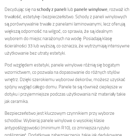
Decydując się na
schody z paneli
lub
panele winylowe
, rozważ ich
trwałość, estetykę i bezpieczeństwo. Schody z paneli winylowych
są porównywalnie trwałe z panelami laminowanymi, lecz oferują
większą odporność na wilgoć, co sprawia, że są idealnym
wyborem do miejsc narażonych na wodę. Posiadają klasę
ścieralności 33 lub wyższą, co oznacza, że wytrzymają intensywne
użytkowanie bez utraty estetyki.
Pod względem estetyki, panele winylowe różnią się bogatym
wzornictwem, co pozwala na dopasowanie do różnych stylów
wnętrz. Dzięki szerokiemu wyborowi dekorów, możesz uzyskać
spójny wygląd całego domu. Panele te są również cieplejsze w
dotyku i przyjemniejsze podczas użytkowania niż materiały takie
jak ceramika.
Bezpieczeństwo jest kluczowym czynnikiem przy wyborze
schodów. Wybieraj panele winylowe o wysokiej klasie
antypoślizgowości (minimum R10), co zmniejsza ryzyko
poślizgnięć. Dodatkowe zabezpieczenia, takie jak dedykowane