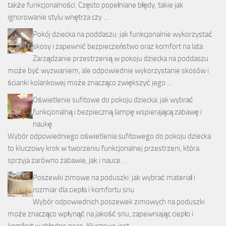
także funkcjonalności. Często popełniane błędy, takie jak
ignorowanie stylu wnętrza czy …
Pokój dziecka na poddaszu: jak funkcjonalnie wykorzystać
skosy i zapewnić bezpieczeństwo oraz komfort na lata
Zarządzanie przestrzenią w pokoju dziecka na poddaszu
może być wyzwaniem, ale odpowiednie wykorzystanie skosów i
ścianki kolankowej może znacząco zwiększyć jego …
Oświetlenie sufitowe do pokoju dziecka: jak wybrać
funkcjonalną i bezpieczną lampę wspierającą zabawę i
naukę
Wybór odpowiedniego oświetlenia sufitowego do pokoju dziecka
to kluczowy krok w tworzeniu funkcjonalnej przestrzeni, która
sprzyja zarówno zabawie, jak i nauce. …
Poszewki zimowe na poduszki: jak wybrać materiał i
rozmiar dla ciepła i komfortu snu
Wybór odpowiednich poszewek zimowych na poduszki
może znacząco wpłynąć na jakość snu, zapewniając ciepło i
komfort w chłodne noce. Kluczowe jest …