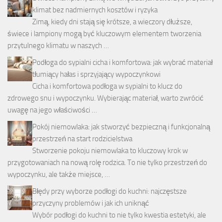
klimat bez nadmiernych kosztów i ryzyka
Zimą, kiedy dni stają się krótsze, a wieczory dłuższe,
świece i lampiony mogą być kluczowym elementem tworzenia
przytulnego klimatu w naszych …
Podłoga do sypialni cicha i komfortowa: jak wybrać materiał
tłumiący hałas i sprzyjający wypoczynkowi
Cicha i komfortowa podłoga w sypialni to klucz do
zdrowego snu i wypoczynku. Wybierając materiał, warto zwrócić
uwagę na jego właściwości …
Pokój niemowlaka: jak stworzyć bezpieczną i funkcjonalną
przestrzeń na start rodzicielstwa
Stworzenie pokoju niemowlaka to kluczowy krok w
przygotowaniach na nową rolę rodzica. To nie tylko przestrzeń do
wypoczynku, ale także miejsce, …
Błędy przy wyborze podłogi do kuchni: najczęstsze
przyczyny problemów i jak ich uniknąć
Wybór podłogi do kuchni to nie tylko kwestia estetyki, ale