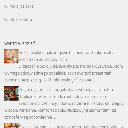
Pokój dziecka
Wokół domu
WARTO WIEDZIEĆ
Pokój dwulatka: jak urządzić bezpieczną i funkcjonalną
przestrzeń do zabawy i snu
Urządzanie pokoju dla dwulatka to nie lada wyzwanie, które
wymaga odpowiedniego podejścia, aby stworzyć przestrzeń
zarówno bezpieczną, jak i funkcjonalną. Kluczowe …
Przytulny dom na zimę: jak stworzyć ciepłą atmosferę
dzięki tekstyliom, światłu i naturalnym materiałom
Tworzenie przytulnego domu na zimę to sztuka, która łączy
w sobie harmonię, komfort i ciepło. Kluczowymi elementami tej
atmosfery są odpowiednie …
Świece i lampiony zimą we wnętrzu: jak stworzyć przytulny