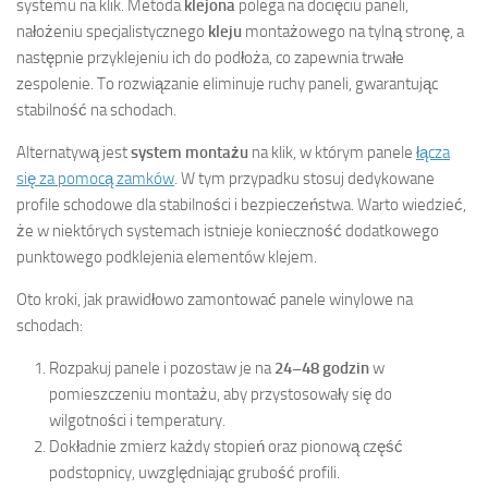
systemu na klik. Metoda
klejona
polega na docięciu paneli,
nałożeniu specjalistycznego
kleju
montażowego na tylną stronę, a
następnie przyklejeniu ich do podłoża, co zapewnia trwałe
zespolenie. To rozwiązanie eliminuje ruchy paneli, gwarantując
stabilność na schodach.
Alternatywą jest
system montażu
na klik, w którym panele
łącza
się za pomocą zamków
. W tym przypadku stosuj dedykowane
profile schodowe dla stabilności i bezpieczeństwa. Warto wiedzieć,
że w niektórych systemach istnieje konieczność dodatkowego
punktowego podklejenia elementów klejem.
Oto kroki, jak prawidłowo zamontować panele winylowe na
schodach:
Rozpakuj panele i pozostaw je na
24–48 godzin
w
pomieszczeniu montażu, aby przystosowały się do
wilgotności i temperatury.
Dokładnie zmierz każdy stopień oraz pionową część
podstopnicy, uwzględniając grubość profili.