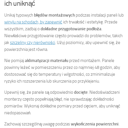
ich uniknąć
Unikaj typowych
błędów montażowych
podczas instalacji paneli lub
winylu na schodach, by zapewnić
ich trwałość i estetykę. Przede
wszystkim, zadbaj o
dokładne przygotowanie podłoża
.
Niewłaściwe przygotowanie często prowadzi do problemów, takich
jak
szczeliny czy nierówności
. Użyj poziomicy, aby upewnić się, że
powierzchnia jest równa.
Nie pomijaj
aklimatyzacji materiału
przed montażem. Panele
powinny leżeć w pomieszczeniu przez co najmniej 48 godzin, aby
dostosować się do temperatury i wilgotności, co zminimalizuje
ryzyko ich rozszerzenia lub skurczenia po przyklejeniu.
Upewnij się, że panele są odpowiednio
docięte
. Niedoświadczeni
monterzy często popełniają błąd, nie sprawdzając dokładności
pomiarów. Wykonaj dokładne pomiary przed cięciem, aby uniknąć
niedopasowań.
Zachowaj szczególną uwagę podczas
wykończenia powierzchni
.