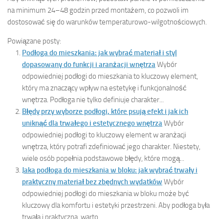
na minimum 24–48 godzin przed montażem, co pozwoli im
dostosować się do warunków temperaturowo-wilgotnościowych.
Powiązane posty:
Podłoga do mieszkania: jak wybrać materiał i styl
dopasowany do funkcji i aranżacji wnętrza
Wybór
odpowiedniej podłogi do mieszkania to kluczowy element,
który ma znaczący wpływ na estetykę i funkcjonalność
wnętrza. Podłoga nie tylko definiuje charakter...
Błędy przy wyborze podłogi, które psują efekt i jak ich
uniknąć dla trwałego i estetycznego wnętrza
Wybór
odpowiedniej podłogi to kluczowy element w aranżacji
wnętrza, który potrafi zdefiniować jego charakter. Niestety,
wiele osób popełnia podstawowe błędy, które mogą...
Jaka podłoga do mieszkania w bloku: jak wybrać trwały i
praktyczny materiał bez zbędnych wydatków
Wybór
odpowiedniej podłogi do mieszkania w bloku może być
kluczowy dla komfortu i estetyki przestrzeni. Aby podłoga była
trwała i praktyczna, warto...