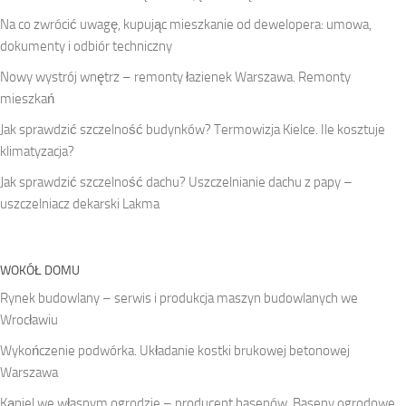
Na co zwrócić uwagę, kupując mieszkanie od dewelopera: umowa,
dokumenty i odbiór techniczny
Nowy wystrój wnętrz – remonty łazienek Warszawa. Remonty
mieszkań
Jak sprawdzić szczelność budynków? Termowizja Kielce. Ile kosztuje
klimatyzacja?
Jak sprawdzić szczelność dachu? Uszczelnianie dachu z papy –
uszczelniacz dekarski Lakma
WOKÓŁ DOMU
Rynek budowlany – serwis i produkcja maszyn budowlanych we
Wrocławiu
Wykończenie podwórka. Układanie kostki brukowej betonowej
Warszawa
Kąpiel we własnym ogrodzie – producent basenów. Baseny ogrodowe