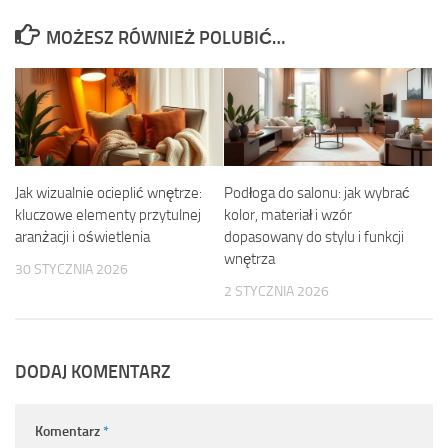
MOŻESZ RÓWNIEŻ POLUBIĆ…
Jak wizualnie ocieplić wnętrze:
Podłoga do salonu: jak wybrać
kluczowe elementy przytulnej
kolor, materiał i wzór
aranżacji i oświetlenia
dopasowany do stylu i funkcji
wnętrza
30 STYCZNIA 2026
2 STYCZNIA 2026
DODAJ KOMENTARZ
Komentarz
*