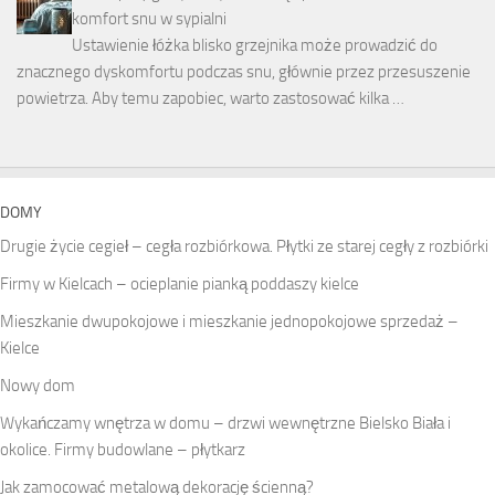
komfort snu w sypialni
Ustawienie łóżka blisko grzejnika może prowadzić do
znacznego dyskomfortu podczas snu, głównie przez przesuszenie
powietrza. Aby temu zapobiec, warto zastosować kilka …
DOMY
Drugie życie cegieł – cegła rozbiórkowa. Płytki ze starej cegły z rozbiórki
Firmy w Kielcach – ocieplanie pianką poddaszy kielce
Mieszkanie dwupokojowe i mieszkanie jednopokojowe sprzedaż –
Kielce
Nowy dom
Wykańczamy wnętrza w domu – drzwi wewnętrzne Bielsko Biała i
okolice. Firmy budowlane – płytkarz
Jak zamocować metalową dekorację ścienną?