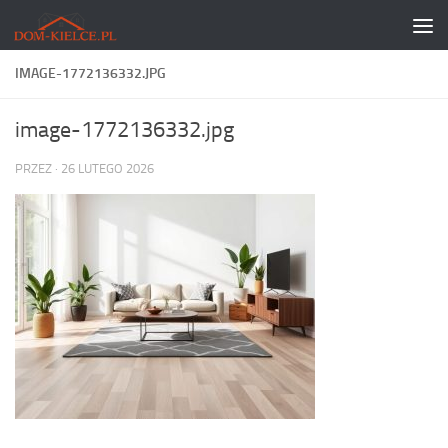
Skip to content
IMAGE-1772136332.JPG
image-1772136332.jpg
PRZEZ
·
26 LUTEGO 2026