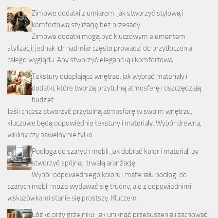
Zimowe dodatki z umiarem: jak stworzyć stylową i
komfortową stylizację bez przesady
Zimowe dodatki mogą być kluczowym elementem
stylizacji, jednak ich nadmiar często prowadzi do przytłoczenia
całego wyglądu. Aby stworzyć elegancką i komfortową …
Tekstury ocieplające wnętrze: jak wybrać materiały i
dodatki, które tworzą przytulną atmosferę i oszczędzają
budżet
Jeśli chcesz stworzyć przytulną atmosferę w swoim wnętrzu,
kluczowe będą odpowiednie tekstury i materiały. Wybór drewna,
wikliny czy bawełny nie tylko …
Podłoga do szarych mebli: jak dobrać kolor i materiał, by
stworzyć spójną i trwałą aranżację
Wybór odpowiedniego koloru i materiału podłogi do
szarych mebli może wydawać się trudny, ale z odpowiednimi
wskazówkami stanie się prostszy. Kluczem …
Łóżko przy grzejniku: jak uniknąć przesuszenia i zachować