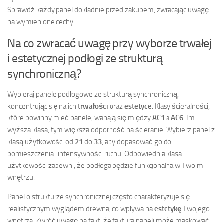
Sprawdź każdy panel dokładnie przed zakupem, zwracając uwagę
na wymienione cechy.
Na co zwracać uwagę przy wyborze trwałej
i estetycznej podłogi ze strukturą
synchroniczną?
Wybieraj panele podłogowe ze strukturą synchroniczną,
koncentrując się na ich
trwałości
oraz
estetyce
. Klasy ścieralności,
które powinny mieć panele, wahają się między
AC1
a
AC6
. Im
wyższa klasa, tym większa odporność na ścieranie. Wybierz panel z
klasą użytkowości od
21
do
33
, aby dopasować go do
pomieszczenia i intensywności ruchu. Odpowiednia klasa
użytkowości zapewni, że podłoga będzie funkcjonalna w Twoim
wnętrzu.
Panel o strukturze synchronicznej często charakteryzuje się
realistycznym wyglądem drewna, co wpływa na
estetykę
Twojego
wnętrza. Zwróć uwagę na fakt, że faktura paneli może maskować