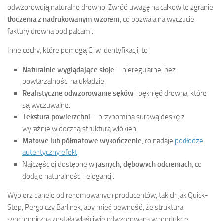
odwzorowują naturalne drewno. Zwróć uwagę na całkowite zgranie
tłoczenia z nadrukowanym wzorem
, co pozwala na wyczucie
faktury drewna pod palcami.
Inne cechy, które pomogą Ci w identyfikacji, to:
Naturalnie wyglądające słoje
– nieregularne, bez
powtarzalności na układzie.
Realistyczne odwzorowanie sęków
i pęknięć drewna, które
są wyczuwalne.
Tekstura powierzchni
– przypomina surową deskę z
wyraźnie widoczną strukturą włókien.
Matowe lub półmatowe wykończenie
, co nadaje
podłodze
autentyczny efekt
.
Najczęściej dostępne w
jasnych, dębowych odcieniach
, co
dodaje naturalności i elegancji.
Wybierz panele od renomowanych producentów, takich jak Quick-
Step, Pergo czy Barlinek, aby mieć pewność, że struktura
synchroniczna została właściwie odwzorowana w produkcie.