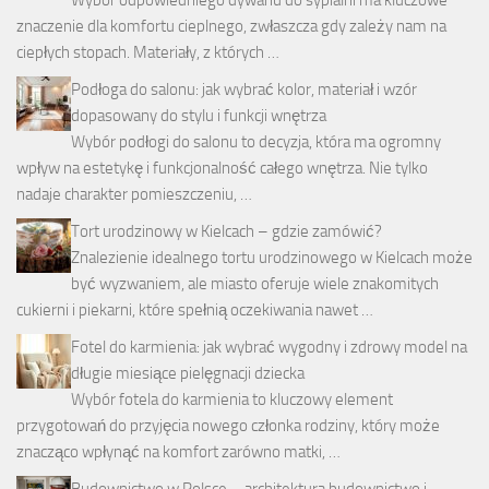
znaczenie dla komfortu cieplnego, zwłaszcza gdy zależy nam na
ciepłych stopach. Materiały, z których …
Podłoga do salonu: jak wybrać kolor, materiał i wzór
dopasowany do stylu i funkcji wnętrza
Wybór podłogi do salonu to decyzja, która ma ogromny
wpływ na estetykę i funkcjonalność całego wnętrza. Nie tylko
nadaje charakter pomieszczeniu, …
Tort urodzinowy w Kielcach – gdzie zamówić?
Znalezienie idealnego tortu urodzinowego w Kielcach może
być wyzwaniem, ale miasto oferuje wiele znakomitych
cukierni i piekarni, które spełnią oczekiwania nawet …
Fotel do karmienia: jak wybrać wygodny i zdrowy model na
długie miesiące pielęgnacji dziecka
Wybór fotela do karmienia to kluczowy element
przygotowań do przyjęcia nowego członka rodziny, który może
znacząco wpłynąć na komfort zarówno matki, …
Budownictwo w Polsce – architektura budownictwo i