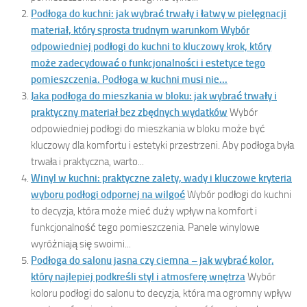
Podłoga do kuchni: jak wybrać trwały i łatwy w pielęgnacji
materiał, który sprosta trudnym warunkom
Wybór
odpowiedniej podłogi do kuchni to kluczowy krok, który
może zadecydować o funkcjonalności i estetyce tego
pomieszczenia. Podłoga w kuchni musi nie...
Jaka podłoga do mieszkania w bloku: jak wybrać trwały i
praktyczny materiał bez zbędnych wydatków
Wybór
odpowiedniej podłogi do mieszkania w bloku może być
kluczowy dla komfortu i estetyki przestrzeni. Aby podłoga była
trwała i praktyczna, warto...
Winyl w kuchni: praktyczne zalety, wady i kluczowe kryteria
wyboru podłogi odpornej na wilgoć
Wybór podłogi do kuchni
to decyzja, która może mieć duży wpływ na komfort i
funkcjonalność tego pomieszczenia. Panele winylowe
wyróżniają się swoimi...
Podłoga do salonu jasna czy ciemna – jak wybrać kolor,
który najlepiej podkreśli styl i atmosferę wnętrza
Wybór
koloru podłogi do salonu to decyzja, która ma ogromny wpływ