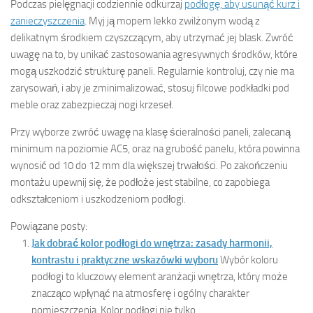
Podczas pielęgnacji codziennie odkurzaj
podłogę, aby usunąć kurz i
zanieczyszczenia
. Myj ją mopem lekko zwilżonym wodą z
delikatnym środkiem czyszczącym, aby utrzymać jej blask. Zwróć
uwagę na to, by unikać zastosowania agresywnych środków, które
mogą uszkodzić strukturę paneli. Regularnie kontroluj, czy nie ma
zarysowań, i aby je zminimalizować, stosuj filcowe podkładki pod
meble oraz zabezpieczaj nogi krzeseł.
Przy wyborze zwróć uwagę na klasę ścieralności paneli, zalecaną
minimum na poziomie AC5, oraz na grubość panelu, która powinna
wynosić od 10 do 12 mm dla większej trwałości. Po zakończeniu
montażu upewnij się, że podłoże jest stabilne, co zapobiega
odkształceniom i uszkodzeniom podłogi.
Powiązane posty:
Jak dobrać kolor podłogi do wnętrza: zasady harmonii,
kontrastu i praktyczne wskazówki wyboru
Wybór koloru
podłogi to kluczowy element aranżacji wnętrza, który może
znacząco wpłynąć na atmosferę i ogólny charakter
pomieszczenia. Kolor podłogi nie tylko...