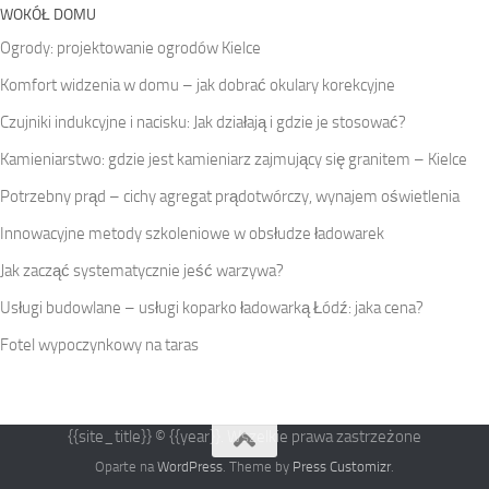
WOKÓŁ DOMU
Ogrody: projektowanie ogrodów Kielce
Komfort widzenia w domu – jak dobrać okulary korekcyjne
Czujniki indukcyjne i nacisku: Jak działają i gdzie je stosować?
Kamieniarstwo: gdzie jest kamieniarz zajmujący się granitem – Kielce
Potrzebny prąd – cichy agregat prądotwórczy, wynajem oświetlenia
Innowacyjne metody szkoleniowe w obsłudze ładowarek
Jak zacząć systematycznie jeść warzywa?
Usługi budowlane – usługi koparko ładowarką Łódź: jaka cena?
Fotel wypoczynkowy na taras
{{site_title}} © {{year}}. Wszelkie prawa zastrzeżone
Oparte na
WordPress
. Theme by
Press Customizr
.