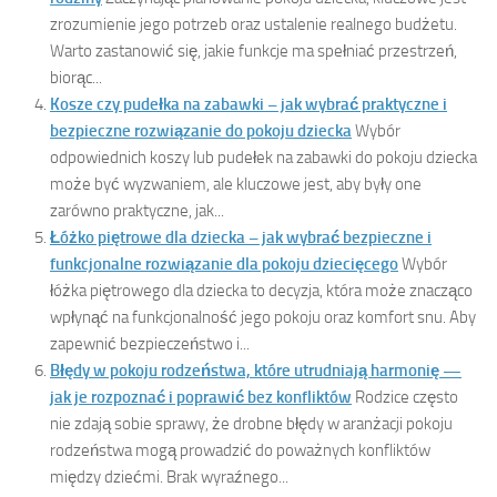
zrozumienie jego potrzeb oraz ustalenie realnego budżetu.
Warto zastanowić się, jakie funkcje ma spełniać przestrzeń,
biorąc...
Kosze czy pudełka na zabawki – jak wybrać praktyczne i
bezpieczne rozwiązanie do pokoju dziecka
Wybór
odpowiednich koszy lub pudełek na zabawki do pokoju dziecka
może być wyzwaniem, ale kluczowe jest, aby były one
zarówno praktyczne, jak...
Łóżko piętrowe dla dziecka – jak wybrać bezpieczne i
funkcjonalne rozwiązanie dla pokoju dziecięcego
Wybór
łóżka piętrowego dla dziecka to decyzja, która może znacząco
wpłynąć na funkcjonalność jego pokoju oraz komfort snu. Aby
zapewnić bezpieczeństwo i...
Błędy w pokoju rodzeństwa, które utrudniają harmonię —
jak je rozpoznać i poprawić bez konfliktów
Rodzice często
nie zdają sobie sprawy, że drobne błędy w aranżacji pokoju
rodzeństwa mogą prowadzić do poważnych konfliktów
między dziećmi. Brak wyraźnego...