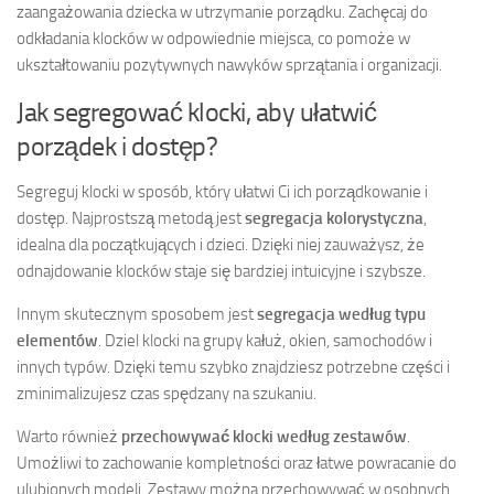
zaangażowania dziecka w utrzymanie porządku. Zachęcaj do
odkładania klocków w odpowiednie miejsca, co pomoże w
ukształtowaniu pozytywnych nawyków sprzątania i organizacji.
Jak segregować klocki, aby ułatwić
porządek i dostęp?
Segreguj klocki w sposób, który ułatwi Ci ich porządkowanie i
dostęp. Najprostszą metodą jest
segregacja kolorystyczna
,
idealna dla początkujących i dzieci. Dzięki niej zauważysz, że
odnajdowanie klocków staje się bardziej intuicyjne i szybsze.
Innym skutecznym sposobem jest
segregacja według typu
elementów
. Dziel klocki na grupy kałuż, okien, samochodów i
innych typów. Dzięki temu szybko znajdziesz potrzebne części i
zminimalizujesz czas spędzany na szukaniu.
Warto również
przechowywać klocki według zestawów
.
Umożliwi to zachowanie kompletności oraz łatwe powracanie do
ulubionych modeli. Zestawy można przechowywać w osobnych