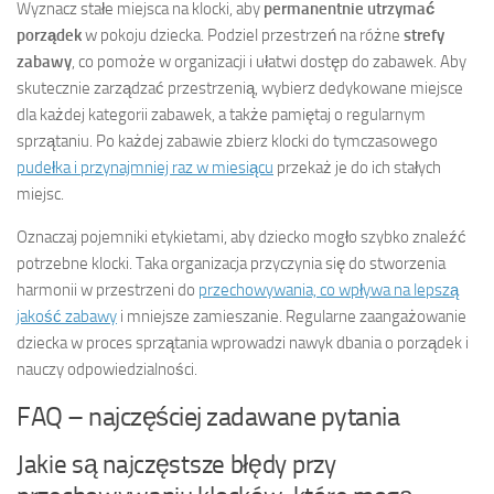
Wyznacz stałe miejsca na klocki, aby
permanentnie utrzymać
porządek
w pokoju dziecka. Podziel przestrzeń na różne
strefy
zabawy
, co pomoże w organizacji i ułatwi dostęp do zabawek. Aby
skutecznie zarządzać przestrzenią, wybierz dedykowane miejsce
dla każdej kategorii zabawek, a także pamiętaj o regularnym
sprzątaniu. Po każdej zabawie zbierz klocki do tymczasowego
pudełka i przynajmniej raz w miesiącu
przekaż je do ich stałych
miejsc.
Oznaczaj pojemniki etykietami, aby dziecko mogło szybko znaleźć
potrzebne klocki. Taka organizacja przyczynia się do stworzenia
harmonii w przestrzeni do
przechowywania, co wpływa na lepszą
jakość zabawy
i mniejsze zamieszanie. Regularne zaangażowanie
dziecka w proces sprzątania wprowadzi nawyk dbania o porządek i
nauczy odpowiedzialności.
FAQ – najczęściej zadawane pytania
Jakie są najczęstsze błędy przy