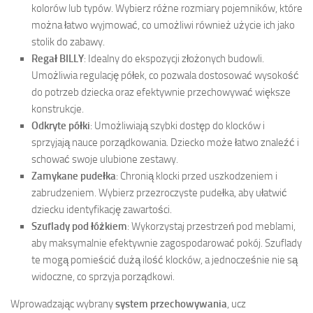
kolorów lub typów. Wybierz różne rozmiary pojemników, które
można łatwo wyjmować, co umożliwi również użycie ich jako
stolik do zabawy.
Regał BILLY
: Idealny do ekspozycji złożonych budowli.
Umożliwia regulację półek, co pozwala dostosować wysokość
do potrzeb dziecka oraz efektywnie przechowywać większe
konstrukcje.
Odkryte półki
: Umożliwiają szybki dostęp do klocków i
sprzyjają nauce porządkowania. Dziecko może łatwo znaleźć i
schować swoje ulubione zestawy.
Zamykane pudełka
: Chronią klocki przed uszkodzeniem i
zabrudzeniem. Wybierz przezroczyste pudełka, aby ułatwić
dziecku identyfikację zawartości.
Szuflady pod łóżkiem
: Wykorzystaj przestrzeń pod meblami,
aby maksymalnie efektywnie zagospodarować pokój. Szuflady
te mogą pomieścić dużą ilość klocków, a jednocześnie nie są
widoczne, co sprzyja porządkowi.
Wprowadzając wybrany
system przechowywania
, ucz