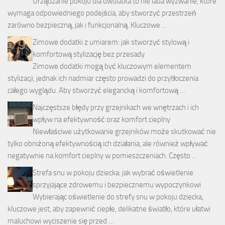
Urządzanie pokoju dla dwulatka to nie lada wyzwanie, które
wymaga odpowiedniego podejścia, aby stworzyć przestrzeń
zarówno bezpieczną, jak i funkcjonalną. Kluczowe …
Zimowe dodatki z umiarem: jak stworzyć stylową i
komfortową stylizację bez przesady
Zimowe dodatki mogą być kluczowym elementem
stylizacji, jednak ich nadmiar często prowadzi do przytłoczenia
całego wyglądu. Aby stworzyć elegancką i komfortową …
Najczęstsze błędy przy grzejnikach we wnętrzach i ich
wpływ na efektywność oraz komfort cieplny
Niewłaściwe użytkowanie grzejników może skutkować nie
tylko obniżoną efektywnością ich działania, ale również wpływać
negatywnie na komfort cieplny w pomieszczeniach. Często …
Strefa snu w pokoju dziecka: jak wybrać oświetlenie
sprzyjające zdrowemu i bezpiecznemu wypoczynkowi
Wybierając oświetlenie do strefy snu w pokoju dziecka,
kluczowe jest, aby zapewnić ciepłe, delikatne światło, które ułatwi
maluchowi wyciszenie się przed …