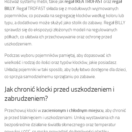
Rozważ systemy mebli, takie jak
regał IKEA TROFAST
oraz
regał
BILLY
. Regał TROFAST składa się z modułowych wyjmowanych
pojemników, co pozwala na segregację klocków według koloru lub
typu, a dodatkowo może służyć jako stolik do zabawy. Regał BILLY
sprawdzi się do ekspozycji złożonych modeli na regulowanych
półkach, co ułatwia ich przechowywanie oraz ochronę przed
uszkodzeniem.
Podczas wyboru pojemników pamiętaj, aby dopasować ich
wielkość i rodzaj do ilości oraz typów klocków, jakie posiadasz.
Układaj pojemniki w taki sposób, aby były łatwo dostępne dla dzieci,
co sprzyja samodzielnemu sprzątaniu po zabawie.
Jak chronić klocki przed uszkodzeniem i
zabrudzeniem?
Przechowuj klocki w
zacienionym i chłodnym miejscu
, aby chronić
je przed blaknięciem i uszkodzeniami. Unikaj wystawiania ich na
bezpośrednie działanie światła słonecznego oraz temperatur
powyżej 40°C, co może prowadzić do łamliwości plastiku.