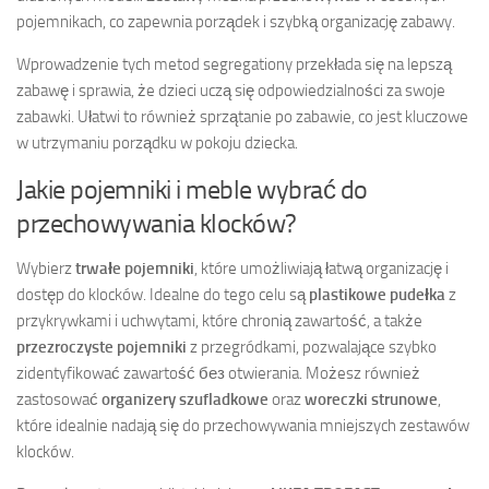
pojemnikach, co zapewnia porządek i szybką organizację zabawy.
Wprowadzenie tych metod segregationy przekłada się na lepszą
zabawę i sprawia, że dzieci uczą się odpowiedzialności za swoje
zabawki. Ułatwi to również sprzątanie po zabawie, co jest kluczowe
w utrzymaniu porządku w pokoju dziecka.
Jakie pojemniki i meble wybrać do
przechowywania klocków?
Wybierz
trwałe pojemniki
, które umożliwiają łatwą organizację i
dostęp do klocków. Idealne do tego celu są
plastikowe pudełka
z
przykrywkami i uchwytami, które chronią zawartość, a także
przezroczyste pojemniki
z przegródkami, pozwalające szybko
zidentyfikować zawartość без otwierania. Możesz również
zastosować
organizery szufladkowe
oraz
woreczki strunowe
,
które idealnie nadają się do przechowywania mniejszych zestawów
klocków.