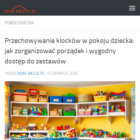
Skip to content
POKÓJ DZIECKA
Przechowywanie klocków w pokoju dziecka:
jak zorganizować porządek i wygodny
dostęp do zestawów
PRZEZ
DOM-KIELCE.PL
·
6 CZERWCA 2026