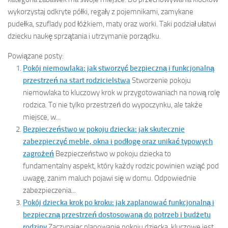
wykorzystaj odkryte półki, regały z pojemnikami, zamykane
pudełka, szuflady pod łóżkiem, maty oraz worki. Taki podział ułatwi
dziecku naukę sprzątania i utrzymanie porządku.
Powiązane posty:
Pokój niemowlaka: jak stworzyć bezpieczną i funkcjonalną
przestrzeń na start rodzicielstwa
Stworzenie pokoju
niemowlaka to kluczowy krok w przygotowaniach na nową rolę
rodzica. To nie tylko przestrzeń do wypoczynku, ale także
miejsce, w...
Bezpieczeństwo w pokoju dziecka: jak skutecznie
zabezpieczyć meble, okna i podłogę oraz unikać typowych
zagrożeń
Bezpieczeństwo w pokoju dziecka to
fundamentalny aspekt, który każdy rodzic powinien wziąć pod
uwagę, zanim maluch pojawi się w domu. Odpowiednie
zabezpieczenia...
Pokój dziecka krok po kroku: jak zaplanować funkcjonalną i
bezpieczną przestrzeń dostosowaną do potrzeb i budżetu
rodziny
Zaczynając planowanie pokoju dziecka, kluczowe jest