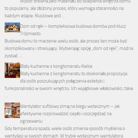
Wybór drewna jako materiału do ocieplenia wnętrza domu
to popularny, ale złożony proces, który wymaga staranności na
każdym etapie. Kluczowe jest …
Dom od ręki – kompleksowa budowa domów pod klucz
Trójmiasto
Budowa domu to marzenie wielu osób, ale proces ten może być
skomplikowany i stresujący. Wybierając opcję „dom od ręki”, można
zyskać …
Blaty kuchenne z konglomeratu Kielce
Blaty kuchenne z konglomeratu to doskonała propozycja
dla osób poszukujących połączenia estetyki i
funkcjonalności w swoim wnętrzu. Ich wyjątkowe właściwości, takie
…
Wentylator sufitowy zimą na biegu wstecznym – jak
efektywnie rozprowadzić ciepło i oszczędzać na
ogrzewaniu
Gdy temperatura spada, wiele osób zmienia sposób myślenia o
wentylacji w swoich domach. W trybie wstecznym wentylatora