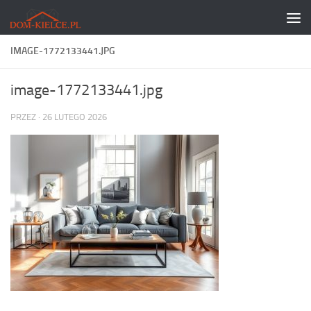
Skip to content
IMAGE-1772133441.JPG
image-1772133441.jpg
PRZEZ
·
26 LUTEGO 2026