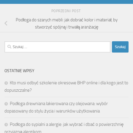
POPRZEDNI POST
Podłoga do szarych mebli: jak dobrać kolor i materiał, by
stworzyć spójną i trwałą aranżację
Szukaj:
OSTATNIE WPISY
Kto musi odbyć szkolenie okresowe BHP online i dla kogo jest to
dopuszczalne?
Podłoga drewniana lakierowana czy olejowana: wybór
dopasowany do stylu życia i warunków użytkowania
Podłoga do sypialni a alergie: jak wybrać i dbać o powierzchnię
przyjazną alergikom