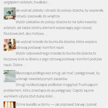
względem estetyki, trwałości …
Jak wybrać plakaty i obrazki do pokoju dziecka, by wspierały
rozwój i pasowały do wnętrza
Wybór plakatów do pokoju dziecka to nie tylko kwestia
estetyki, ale także istotny element wspierający jego rozwój.
Kluczowe jest, aby motywy …
Jak wybrać krzesło do biurka dla dziecka, które wspiera
zdrową postawę i komfort nauki
Wybór odpowiedniego krzesła do biurka dla dziecka to
kluczowy krok w dbaniu o jego zdrową postawę i komfort podczas
nauki. Dobre …
Błyszcząca podłoga bez smug: jak myć i pielęgnować, by
uniknąć nieestetycznych zacieków
Smugi na błyszczącej podłodze mogą być frustrującym
problemem, który zniechęca do jej pielęgnacji. Często są one
wynikiem użycia zbyt dużej ilości …
Zimne światło w domu — jak poprawić barwę i zyskać