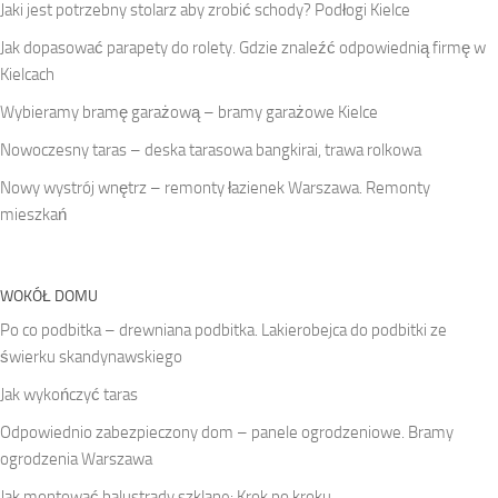
Jaki jest potrzebny stolarz aby zrobić schody? Podłogi Kielce
Jak dopasować parapety do rolety. Gdzie znaleźć odpowiednią firmę w
Kielcach
Wybieramy bramę garażową – bramy garażowe Kielce
Nowoczesny taras – deska tarasowa bangkirai, trawa rolkowa
Nowy wystrój wnętrz – remonty łazienek Warszawa. Remonty
mieszkań
WOKÓŁ DOMU
Po co podbitka – drewniana podbitka. Lakierobejca do podbitki ze
świerku skandynawskiego
Jak wykończyć taras
Odpowiednio zabezpieczony dom – panele ogrodzeniowe. Bramy
ogrodzenia Warszawa
Jak montować balustrady szklane: Krok po kroku