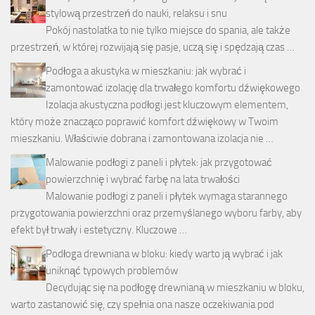
stylową przestrzeń do nauki, relaksu i snu
Pokój nastolatka to nie tylko miejsce do spania, ale także
przestrzeń, w której rozwijają się pasje, uczą się i spędzają czas …
Podłoga a akustyka w mieszkaniu: jak wybrać i
zamontować izolację dla trwałego komfortu dźwiękowego
Izolacja akustyczna podłogi jest kluczowym elementem,
który może znacząco poprawić komfort dźwiękowy w Twoim
mieszkaniu. Właściwie dobrana i zamontowana izolacja nie …
Malowanie podłogi z paneli i płytek: jak przygotować
powierzchnię i wybrać farbę na lata trwałości
Malowanie podłogi z paneli i płytek wymaga starannego
przygotowania powierzchni oraz przemyślanego wyboru farby, aby
efekt był trwały i estetyczny. Kluczowe …
Podłoga drewniana w bloku: kiedy warto ją wybrać i jak
uniknąć typowych problemów
Decydując się na podłogę drewnianą w mieszkaniu w bloku,
warto zastanowić się, czy spełnia ona nasze oczekiwania pod