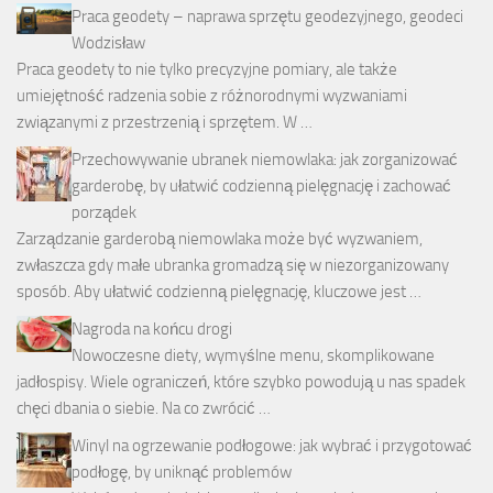
Praca geodety – naprawa sprzętu geodezyjnego, geodeci
Wodzisław
Praca geodety to nie tylko precyzyjne pomiary, ale także
umiejętność radzenia sobie z różnorodnymi wyzwaniami
związanymi z przestrzenią i sprzętem. W …
Przechowywanie ubranek niemowlaka: jak zorganizować
garderobę, by ułatwić codzienną pielęgnację i zachować
porządek
Zarządzanie garderobą niemowlaka może być wyzwaniem,
zwłaszcza gdy małe ubranka gromadzą się w niezorganizowany
sposób. Aby ułatwić codzienną pielęgnację, kluczowe jest …
Nagroda na końcu drogi
Nowoczesne diety, wymyślne menu, skomplikowane
jadłospisy. Wiele ograniczeń, które szybko powodują u nas spadek
chęci dbania o siebie. Na co zwrócić …
Winyl na ogrzewanie podłogowe: jak wybrać i przygotować
podłogę, by uniknąć problemów