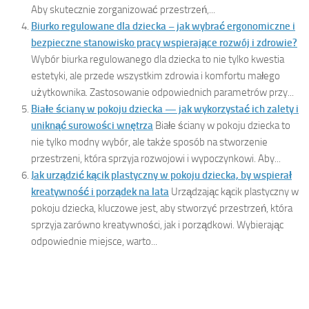
Aby skutecznie zorganizować przestrzeń,...
Biurko regulowane dla dziecka – jak wybrać ergonomiczne i
bezpieczne stanowisko pracy wspierające rozwój i zdrowie?
Wybór biurka regulowanego dla dziecka to nie tylko kwestia
estetyki, ale przede wszystkim zdrowia i komfortu małego
użytkownika. Zastosowanie odpowiednich parametrów przy...
Białe ściany w pokoju dziecka — jak wykorzystać ich zalety i
uniknąć surowości wnętrza
Białe ściany w pokoju dziecka to
nie tylko modny wybór, ale także sposób na stworzenie
przestrzeni, która sprzyja rozwojowi i wypoczynkowi. Aby...
Jak urządzić kącik plastyczny w pokoju dziecka, by wspierał
kreatywność i porządek na lata
Urządzając kącik plastyczny w
pokoju dziecka, kluczowe jest, aby stworzyć przestrzeń, która
sprzyja zarówno kreatywności, jak i porządkowi. Wybierając
odpowiednie miejsce, warto...