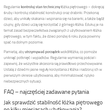
Regularnie
kontroluj stan techniczny
łóżka piętrowego – dokręcaj
śruby i kontroluj stabilność konstrukcji oraz drabinki. Przekonaj
dzieci, aby unikały skakania i wspinania się na barierki, a także bądź
czujny, gdy dzieci uczą się korzystać z górnego łóżka. Edukuj je na
temat zasad bezpieczeństwa związanych z użytkowaniem łóżka
piętrowego, w tym faktu, że dzieci poniżej 6 roku życia powinny
spać na dolnym poziomie.
Pamietaj, aby
utrzymywać porządek
wokół łóżka, co pomoże
uniknąć potknięć i wypadków. Regularnie wymieniaj pościel i
zapewnij, że wszystkie akcesoria są prawidłowo przechowywane.
Ustalaj z dziećmi jasne reguły korzystania z łóżka i nadzoruj ich w
pierwszym okresie użytkowania, aby minimalizować ryzyko
niebezpiecznych sytuacji.
FAQ – najczęściej zadawane pytania
Jak sprawdzić stabilność łóżka piętrowego
po kilku miesiącach użytkowania?