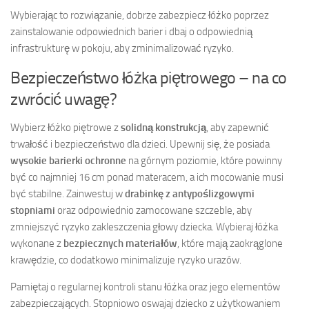
Wybierając to rozwiązanie, dobrze zabezpiecz łóżko poprzez
zainstalowanie odpowiednich barier i dbaj o odpowiednią
infrastrukturę w pokoju, aby zminimalizować ryzyko.
Bezpieczeństwo łóżka piętrowego – na co
zwrócić uwagę?
Wybierz łóżko piętrowe z
solidną konstrukcją
, aby zapewnić
trwałość i bezpieczeństwo dla dzieci. Upewnij się, że posiada
wysokie barierki ochronne
na górnym poziomie, które powinny
być co najmniej 16 cm ponad materacem, a ich mocowanie musi
być stabilne. Zainwestuj w
drabinkę z antypoślizgowymi
stopniami
oraz odpowiednio zamocowane szczeble, aby
zmniejszyć ryzyko zakleszczenia głowy dziecka. Wybieraj łóżka
wykonane z
bezpiecznych materiałów
, które mają zaokrąglone
krawędzie, co dodatkowo minimalizuje ryzyko urazów.
Pamiętaj o regularnej kontroli stanu łóżka oraz jego elementów
zabezpieczających. Stopniowo oswajaj dziecko z użytkowaniem