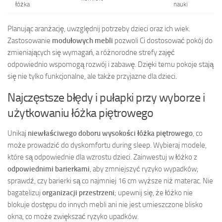
łóżka
nauki
Planując aranżację, uwzględnij potrzeby dzieci oraz ich wiek.
Zastosowanie
modułowych mebli
pozwoli Ci dostosować pokój do
zmieniających się wymagań, a różnorodne strefy zajęć
odpowiednio wspomogą rozwój i zabawę. Dzięki temu pokoje stają
się nie tylko funkcjonalne, ale także przyjazne dla dzieci.
Najczęstsze błędy i pułapki przy wyborze i
użytkowaniu łóżka piętrowego
Unikaj
niewłaściwego doboru wysokości łóżka piętrowego
, co
może prowadzić do dyskomfortu during sleep. Wybieraj modele,
które są odpowiednie dla wzrostu dzieci. Zainwestuj w łóżko z
odpowiednimi barierkami
, aby zmniejszyć ryzyko wypadków;
sprawdź, czy barierki są co najmniej 16 cm wyższe niż materac. Nie
bagatelizuj
organizacji przestrzeni
; upewnij się, że łóżko nie
blokuje dostępu do innych mebli ani nie jest umieszczone blisko
okna, co może zwiększać ryzyko upadków.