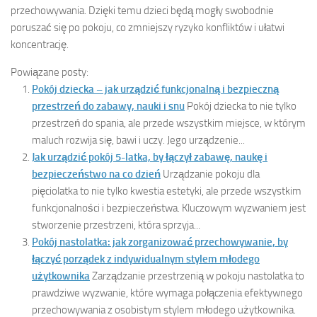
przechowywania. Dzięki temu dzieci będą mogły swobodnie
poruszać się po pokoju, co zmniejszy ryzyko konfliktów i ułatwi
koncentrację.
Powiązane posty:
Pokój dziecka – jak urządzić funkcjonalną i bezpieczną
przestrzeń do zabawy, nauki i snu
Pokój dziecka to nie tylko
przestrzeń do spania, ale przede wszystkim miejsce, w którym
maluch rozwija się, bawi i uczy. Jego urządzenie...
Jak urządzić pokój 5-latka, by łączył zabawę, naukę i
bezpieczeństwo na co dzień
Urządzanie pokoju dla
pięciolatka to nie tylko kwestia estetyki, ale przede wszystkim
funkcjonalności i bezpieczeństwa. Kluczowym wyzwaniem jest
stworzenie przestrzeni, która sprzyja...
Pokój nastolatka: jak zorganizować przechowywanie, by
łączyć porządek z indywidualnym stylem młodego
użytkownika
Zarządzanie przestrzenią w pokoju nastolatka to
prawdziwe wyzwanie, które wymaga połączenia efektywnego
przechowywania z osobistym stylem młodego użytkownika.