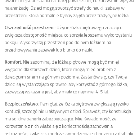
dwóch miejsc do spania na małej powierzchni, co korzystnie wpływa
na aranżację. Dzieci mogą stworzyć strefy do nauki i zabawy w
przestrzeni, która normalnie byłaby zajęta przez tradycyjne łóżka.
Oszczędność przestrzeni
: Użycie łóżka piętrowego znacząco
zwiększa dostępność miejsca, co sprzyja lepszemu wykorzystaniu
pokoju. Wykorzystaj przestrzeń pod dolnym łóżkiem na
przechowywanie zabawek lub biurko do nauki.
Komfort
: Nie zapominaj, że łóżka piętrowe mogą być mniej
wygodne dla starszych dzieci, które mogą mieć problem z
dziecięcym snem na górnym poziomie. Zastanów się, czy Twoje
dzieci są wystarczająco sprawne, aby korzystać z górnego łóżka,
zazwyczaj wskazane jest, aby miały co najmniej 4-5 lat.
Bezpieczeństwo
: Pamiętaj, że łóżka piętrowe zwiększają ryzyko
kontuzji, szczególnie u aktywnych dzieci. Sprawdź, czy konstrukcja
ma solidne barierki zabezpieczające. Miej świadomość, że
korzystanie z nich wiąże się z koniecznością zachowania
ostrożności, zwłaszcza podczas wchodzenia i schodzenia z drabinki.