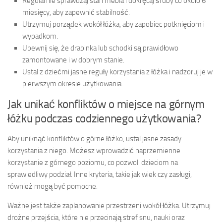
Regularnie sprawdzaj stan mebla i dokręcaj śruby co około 6
miesięcy, aby zapewnić stabilność.
Utrzymuj porządek wokół łóżka, aby zapobiec potknięciom i
wypadkom.
Upewnij się, że drabinka lub schodki są prawidłowo
zamontowane i w dobrym stanie.
Ustal z dziećmi jasne reguły korzystania z łóżka i nadzoruj je w
pierwszym okresie użytkowania.
Jak unikać konfliktów o miejsce na górnym
łóżku podczas codziennego użytkowania?
Aby uniknąć konfliktów o górne łóżko, ustal jasne zasady
korzystania z niego. Możesz wprowadzić naprzemienne
korzystanie z górnego poziomu, co pozwoli dzieciom na
sprawiedliwy podział. Inne kryteria, takie jak wiek czy zasługi,
również mogą być pomocne.
Ważne jest także zaplanowanie przestrzeni wokół łóżka. Utrzymuj
drożne przejścia, które nie przecinają stref snu, nauki oraz